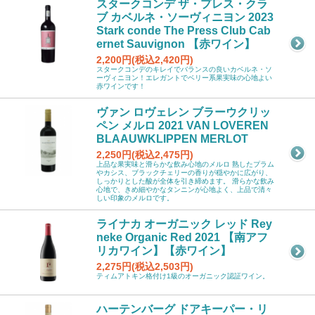
スタークコンデ ザ・プレス・クラ
ブ カベルネ・ソーヴィニヨン 2023
Stark conde The Press Club Cab
ernet Sauvignon 【赤ワイン】
2,200円(税込2,420円)
スタークコンデのキレイでバランスの良いカベルネ・ソ
ーヴィニヨン！エレガントでベリー系果実味の心地よい
赤ワインです！
ヴァン ロヴェレン ブラーウクリッ
ペン メルロ 2021 VAN LOVEREN
BLAAUWKLIPPEN MERLOT
2,250円(税込2,475円)
上品な果実味と滑らかな飲み心地のメルロ 熟したプラム
やカシス、ブラックチェリーの香りが穏やかに広がり、
しっかりとした酸が全体を引き締めます。 滑らかな飲み
心地で、きめ細やかなタンニンが心地よく、上品で清々
しい印象のメルロです。
ライナカ オーガニック レッド Rey
neke Organic Red 2021 【南アフ
リカワイン】【赤ワイン】
2,275円(税込2,503円)
ティムアトキン格付け1級のオーガニック認証ワイン。
ハーテンバーグ ドアキーパー・リ