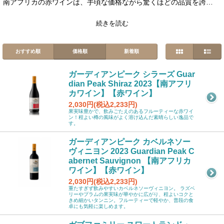
南アフリカの赤ワインは、手頃な価格ながら驚くほどの品質を誇
る“コスパの名手”。1,000円台のデイリーワインから1万円を超えるプ
レミアムワインまで、幅広いラインナップを揃えています。
続きを読む
王道のカベルネ・ソーヴィニヨンやメルローは、フルボディでありな
がらも上品な味わい、長く愛される定番ワイン。シラー/シラーズは
スパイシーで洗練された香りが人気の理由です。 南アフリカ産まれ
おすすめ順
価格順
新着順
のピノタージュは、フルーティでスモーキーな味わいが魅力的。さら
に、繊細でベリーの香りが華やかなピノ・ノワール、そして近年注目
ガーディアンピーク シラーズ Guar
度急上昇中のグルナッシュやサンソーを使ったエレガントなスタイル
dian Peak Shiraz 2023【南アフリ
のワインも見逃せません。
カワイン】【赤ワイン】
南アフリカならではの多彩で魅力あふれる赤ワインの世界を、ぜひお
2,030円(税込2,233円)
楽しみください。
果実味豊かで、飲みごたえのあるフルーティーな赤ワイ
ン！程よい樽の風味がよく溶け込んだ素晴らしい逸品で
す。
ガーディアンピーク カベルネソー
ヴィニヨン 2023 Guardian Peak C
abernet Sauvignon 【南アフリカ
ワイン】【赤ワイン】
2,030円(税込2,233円)
重たすぎず飲みやすいカベルネソーヴィニヨン。 ラズベ
リーやプラムの果実味が華やかに広がり、程よいコクと
きめ細かいタンニン。フルーティーで軽やか、普段の食
卓にも気軽に楽しめます。