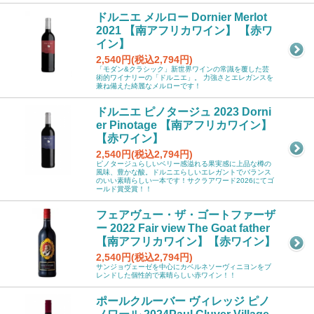
ドルニエ メルロー Dornier Merlot
2021 【南アフリカワイン】 【赤ワ
イン】
2,540円(税込2,794円)
「モダン&クラシック」新世界ワインの常識を覆した芸
術的ワイナリーの「ドルニエ」。 力強さとエレガンスを
兼ね備えた綺麗なメルローです！
ドルニエ ピノタージュ 2023 Dorni
er Pinotage 【南アフリカワイン】
【赤ワイン】
2,540円(税込2,794円)
ピノタージュらしいベリー感溢れる果実感に上品な樽の
風味、豊かな酸。ドルニエらしいエレガントでバランス
のいい素晴らしい一本です！サクラアワード2026にてゴ
ールド賞受賞！！
フェアヴュー・ザ・ゴートファーザ
ー 2022 Fair view The Goat father
【南アフリカワイン】【赤ワイン】
2,540円(税込2,794円)
サンジョヴェーゼを中心にカベルネソーヴィニヨンをブ
レンドした個性的で素晴らしい赤ワイン！！
ポールクルーバー ヴィレッジ ピノ