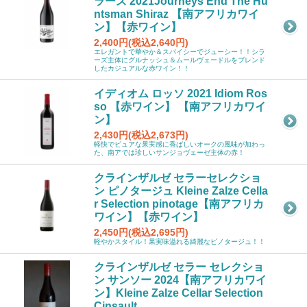
ラーズ 2021Journeys End The Hu
ntsman Shiraz 【南アフリカワイ
ン】【赤ワイン】
2,400円(税込2,640円)
エレガントで華やか＆スパイシーでジューシー！！シラ
ーズ主体にグルナッシュ＆ムールヴェードルをブレンド
したカジュアルな赤ワイン！！
イディオム ロッソ 2021 Idiom Ros
so 【赤ワイン】 【南アフリカワイ
ン】
2,430円(税込2,673円)
軽快でピュアな果実感に香ばしいオークの風味が加わっ
た、南アでは珍しいサンジョヴェーゼ主体の赤！
クラインザルゼ セラーセレクショ
ン ピノタージュ Kleine Zalze Cella
r Selection pinotage【南アフリカ
ワイン】【赤ワイン】
2,450円(税込2,695円)
軽やかスタイル！果実味溢れる綺麗なピノタージュ！！
クラインザルゼ セラー セレクショ
ン サンソー 2024【南アフリカワイ
ン】Kleine Zalze Cellar Selection
Cinsault