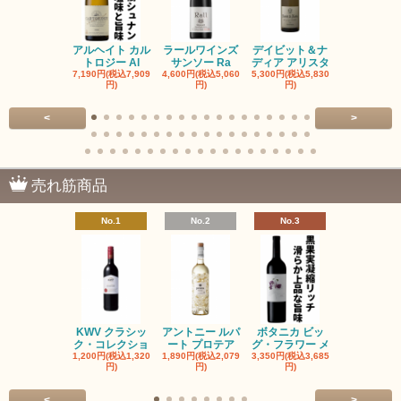
アルヘイト カル
ラールワインズ
デイビット＆ナ
デイビット
トロジー Al
サンソー Ra
ディア アリスタ
ディア エル
7,190円(税込7,909
4,600円(税込5,060
5,300円(税込5,830
5,300円(税込5
円)
円)
円)
円)
<
>
売れ筋商品
No.1
No.2
No.3
No.4
KWV クラシッ
アントニー ルパ
ボタニカ ビッ
ブーケンハ
ク・コレクショ
ート プロテア
グ・フラワー メ
クルーフ ポ
1,200円(税込1,320
1,890円(税込2,079
3,350円(税込3,685
1,560円(税込1
円)
円)
円)
円)
<
>