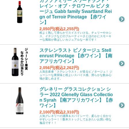
ガブファミリー スワートランド・
レイン・オブ・テロワール ピノタ
ージュ Gabb family Swartland Rei
gn of Terroir Pinotage 【赤ワイ
ン】
2,050円(税込2,255円)
程よく熟して滑らかでスイスイいける。チェリーやカシ
ス、イチジクなどのフルーティーさとほのかにスモーキ
ーな風味が香ばしいカジュアルな一本です！
ステレンラスト ピノタージュ Stell
enrust Pinotage 【赤ワイン】【南
アフリカワイン】
2,056円(税込2,262円)
人気生産者「ステレンラスト」が造るピノタージュ！ ジ
ューシーな果実味と程よいスパイス感、滑らかな飲み心
地が楽しめます。
グレネリー グラスコレクション シ
ラー 2022 Glenelly Glass Collectio
n Syrah 【南アフリカワイン】【赤
ワイン】
2,100円(税込2,310円)
人気グレネリーの濃厚＆スパイシーで、柔らかく分かり
やすいシラー！！数本ストックしておきたいお買い得な
逸品です！！