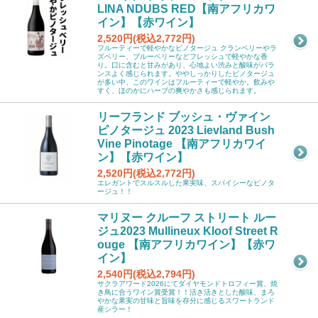
LINA NDUBS RED【南アフリカワ
イン】【赤ワイン】
2,520円(税込2,772円)
フルーティーで軽やかなピノタージュ クランベリーやラ
ズベリー、ブルーベリーなどフレッシュで軽やかな香
り。口に含むと甘みがあり、心地よい渋みと酸味がバラ
ンスよく感じられます。ややしっかりしたピノタージュ
が多い中、このワインはフルーティーで軽やか。飲みや
すく、ほのかにハーブの爽やかさも感じられます。
リーフランド ブッシュ・ヴァイン
ピノタージュ 2023 Lievland Bush
Vine Pinotage 【南アフリカワイ
ン】【赤ワイン】
2,520円(税込2,772円)
エレガントでスルスルした果実味、スパイシーなピノタ
ージュ！！
マリヌー クルーフ ストリート ルー
ジュ2023 Mullineux Kloof Street R
ouge 【南アフリカワイン】【赤ワ
イン】
2,540円(税込2,794円)
サクラアワード2026にてダイヤモンドトロフィー賞、焼
き鳥に合うワイン賞受賞！！活き活きとした酸味、まろ
やかな果実の甘味と旨味を存分に感じるスワートランド
産シラー！