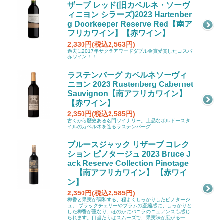
ザーブ レッド(旧カベルネ・ソーヴ
ィニヨン シラーズ)2023 Hartenber
g Doorkeeper Reserve Red【南ア
フリカワイン】【赤ワイン】
2,330円(税込2,563円)
過去に2017年サクラアワードダブル金賞受賞したコスパ
赤ワイン！！
ラステンバーグ カベルネソーヴィ
ニヨン 2023 Rustenberg Cabernet
Sauvignon【南アフリカワイン】
【赤ワイン】
2,350円(税込2,585円)
古くから歴史ある名門ワイナリー。上品なボルドースタ
イルのカベルネを造るラステンバーグ
ブルースジャック リザーブ コレク
ション ピノタージュ 2023 Bruce J
ack Reserve Collection Pinotage
【南アフリカワイン】 【赤ワイ
ン】
2,350円(税込2,585円)
樽香と果実が調和する、程よくしっかりしたピノタージ
ュ。 ブラックチェリーやプラムの凝縮感に、しっかりと
した樽香が重なり、ほのかにバニラのニュアンスも感じ
られます。口当たりはスムーズで、果実味が広がる一