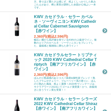
方、香りほど重たさは感じず、程よくしっかりした飲み
ごたえがあり、樽と果実が調和した余韻が心地よい一本
です。
KWV カセドラル・セラー カベル
ネ・ソーヴィニヨン KWV Cathedr
al Cellar Cabernet Sauvignon
【赤ワイン】
2,360円(税込2,596円)
幅広い層から高評価を得ているKWVの上級赤ワイン。複
数のエリアのカベルネ・ソーヴィニヨンをブレンドし
た、凝縮感と複雑味に満ちた赤ワイン！
KWV カセドラルセラー トリプティ
ック 2020 KWV Cathedral Cellar T
riptych 【南アフリカワイン】【赤
ワイン】
2,360円(税込2,596円)
ほんのり熟成感のありコスパ抜群&個性派ブレンド！熟
したプラムやチェリー、ブルーベリー系の香りに、ほん
のり熟れた風味、程よく濃厚！2020年ヴィンテージは、
サクラアワード2024にてゴールド賞受賞！かつ、鉄板焼
きに合うワイン賞を受賞！！
KWV カセドラル・セラー シラーズ
2022 KWV Cathedral Cellar Shiraz
【赤ワイン】【南アフリカワイン】