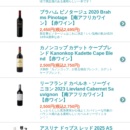
頃で満足感のある素晴らしい一本です！
ブラハム ピノタージュ 2020 Brah
ms Pinotage 【南アフリカワイ
ン】【赤ワイン】
2,450円(税込2,695円)
新定番ピノタージュはこれに決定！いい塩梅の飲み頃20
18年&濃厚な赤！
カノンコップ カデット ケープブレ
ンド Kanonkop Kadette Cape Ble
nd 【赤ワイン】
2,500円(税込2,750円)
大御所「カノンコップ」が造る独自ブレンド。カデット
ケープブレンド。
リーフランド カベルネ・ソーヴィ
ニヨン 2023 Lievland Cabernet Sa
uvignon 【南アフリカワイン】
【赤ワイン】
2,500円(税込2,750円)
しっとりとした黒系果実が心地よくスパイシーな印象の
バランス感のある素晴らしいカベルネソーヴィニヨ
ン！！
アスリナ ドゥブス レッド 2025 AS