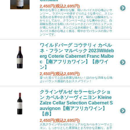
2,450円(税込2,695円)
華やかな香りと爽やかな酸、軽いスパイスが心地よいサ
ンソー 。ラズベリーや赤すぐりのような香りに、スミレ
を思わせる華やかさが重なります。味わいは酸味がしっ
かりとしており、クランベリーのような爽やかさに、白
胡椒を思わせる軽いスパイシーさとハーブのニュアンス
が感じられます。タンニンはきめ細かく、酸とほのかな
スパイス感が心地よく残る、軽やかでバランスの良いサ
ンソーです。
ワイルドバーグ コウテリィ カベル
ネ・フラン マルベック 2023Wildeb
erg Coterie Cabernet Franc Malbe
c 【南アフリカワイン】【赤ワイ
ン】
2,450円(税込2,695円)
凝った造りで上品＆綺麗な味わい！ほのかな渋味も心地
よいバランス感溢れるおススメワイン！
クラインザルゼ セラーセレクショ
ン カベルネソーヴィニヨン Kleine
Zalze Cellar Selection Cabernet S
auvignon【南アフリカワイン】
【赤】
2,450円(税込2,695円)
人気クラインザルゼのカジュアルなカベルネソーヴィニ
ヨン。しっかりとした果実味とまろやかな舌触り。お手