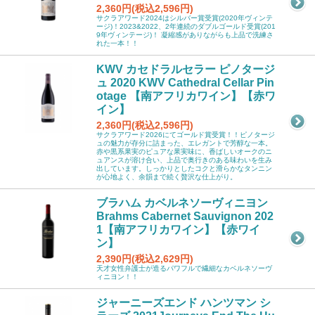
2,360円(税込2,596円)
サクラアワード2024はシルバー賞受賞(2020年ヴィンテ
ージ)！2023&2022、2年連続のダブルゴールド受賞(201
9年ヴィンテージ)！ 凝縮感がありながらも上品で洗練さ
れた一本！！
KWV カセドラルセラー ピノタージ
ュ 2020 KWV Cathedral Cellar Pin
otage 【南アフリカワイン】【赤ワ
イン】
2,360円(税込2,596円)
サクラアワード2026にてゴールド賞受賞！！ピノタージ
ュの魅力が存分に詰まった、エレガントで芳醇な一本。
赤や黒系果実のピュアな果実味に、香ばしいオークのニ
ュアンスが溶け合い、上品で奥行きのある味わいを生み
出しています。しっかりとしたコクと滑らかなタンニン
が心地よく、余韻まで続く贅沢な仕上がり。
ブラハム カベルネソーヴィニヨン
Brahms Cabernet Sauvignon 202
1【南アフリカワイン】【赤ワイ
ン】
2,390円(税込2,629円)
天才女性弁護士が造るパワフルで繊細なカベルネソーヴ
ィニヨン！！
ジャーニーズエンド ハンツマン シ