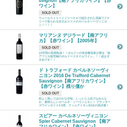
uvignon【南アフリカワイン】【赤
ワイン】
SOLD OUT
ウォールストリートジャーナルで紹介された高級ワイナ
リーで造られる店主おススメのカベルネソーヴィニヨ
ン！！！！
マリアンヌ デジラード【南アフリ
カ】【赤ワイン】【2005年】
SOLD OUT
10年間の長期熟成！！ボルドーの有名醸造家が贈る「南
アフリカ版究極のボルドースタイルワイン」！！超おす
すめです！！
ド トラフォード カベルネソーヴィ
ニヨン 2016 De Trafford Cabernet
Sauvignon【南アフリカワイン】
【赤ワイン】残り僅か
SOLD OUT
程よく熟してほのかな甘味。しっとり上品でなめらな
か、素晴らしいカベルネ・ソーヴィニヨン！ プラッター
ズワインガイド4.5星、ティムアトキン93点の高評価！
スピアー カベルネソーヴィニヨン
Spier Cabernet Sauvignon 【南ア
フリカワイン】【赤ワイン】