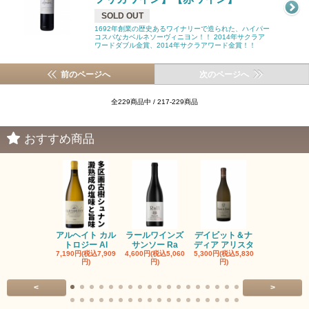
SOLD OUT
1692年創業の歴史あるワイナリーで造られた、ハイパー
コスパなカベルネソーヴィニヨン！！ 2014年サクラア
ワードダブル金賞、2014年サクラアワード金賞！！
前のページへ
次のページへ
全229商品中 / 217-229商品
おすすめ商品
アルヘイト カル
ラールワインズ
デイビット＆ナ
デイビット
トロジー Al
サンソー Ra
ディア アリスタ
ディア エル
7,190円(税込7,909
4,600円(税込5,060
5,300円(税込5,830
5,300円(税込5
円)
円)
円)
円)
<
>