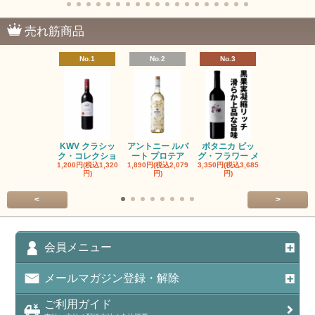
売れ筋商品
No.1
No.2
No.3
No.4
KWV クラシッ
アントニー ルパ
ボタニカ ビッ
ブーケンハ
ク・コレクショ
ート プロテア
グ・フラワー メ
クルーフ ポ
1,200円(税込1,320
1,890円(税込2,079
3,350円(税込3,685
1,560円(税込1
円)
円)
円)
円)
<
>
会員メニュー
メールマガジン登録・解除
ご利用ガイド