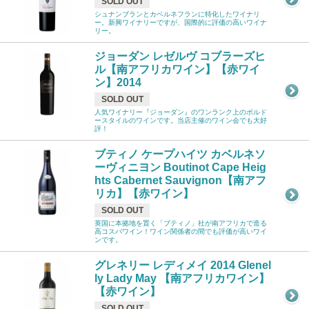
SOLD OUT
シュナンブランとカベルネフランに特化したワイナリ
ー。新興ワイナリーですが、国際的に評価の高いワイナ
リー。
ジョーダン レゼルヴ コブラーズヒ
ル【南アフリカワイン】【赤ワイ
ン】2014
SOLD OUT
人気ワイナリー『ジョーダン』のワンランク上のボルド
ースタイルのワインです。当店主催のワイン会でも大好
評！
ブティノ ケープハイツ カベルネソ
ーヴィニヨン Boutinot Cape Heig
hts Cabernet Sauvignon【南アフ
リカ】【赤ワイン】
SOLD OUT
英国に本拠地を置く「ブティノ」社が南アフリカで造る
高コスパワイン！ワイン関係者の間でも評価が高いワイ
ンです。
グレネリー レディメイ 2014 Glenel
ly Lady May 【南アフリカワイン】
【赤ワイン】
SOLD OUT