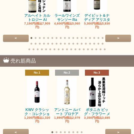
アルヘイト カル
ラールワインズ
デイビット＆ナ
デイビット
トロジー Al
サンソー Ra
ディア アリスタ
ディア エル
7,190円(税込7,909
4,600円(税込5,060
5,300円(税込5,830
5,300円(税込5
円)
円)
円)
円)
<
>
売れ筋商品
No.1
No.2
No.3
No.4
KWV クラシッ
アントニー ルパ
ボタニカ ビッ
ブーケンハ
ク・コレクショ
ート プロテア
グ・フラワー メ
クルーフ ポ
1,200円(税込1,320
1,890円(税込2,079
3,350円(税込3,685
1,560円(税込1
円)
円)
円)
円)
<
>