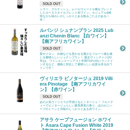
SOLD OUT
シラー、グルナッシュ、ムールヴェードル種をブレンド
したローヌスタイルブレンド赤ワイン。カジュアル&軽
快ながら味わいのしっかりとある飲みごたえのある一
本！
ルバンジ シュナンブラン 2025 Lub
anzi Chenin Blanc 【白ワイン】
【南アフリカワイン】
SOLD OUT
梨やメロン、白桃などを思わせる豊かなフルーツ感を感
じる素晴らしいシュナンブラン！ 過去ヴィンテージ(20
年)は、ワインエンスージアスト年間TOP100にランクイ
ンするなど、価格と対比して素晴らしい品質を誇る白ワ
インです！
ヴィリエラ ピノタージュ 2019 Villi
era Pinotage 【南アフリカワイ
ン】【赤ワイン】
SOLD OUT
あの人気ヴィリエラが手掛けるピノタージュ！ フルーテ
ィーでピノタージュらしい紫系果実の香り、ほのかにハ
ーブのトーンと渋味のしっかりとある赤ワイン。
アサラ ケープフュージョン ホワイ
ト Asara Cape Fusion White 2019