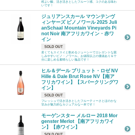
程よい酸、活き活きとしたフルーツ感、コクのある味わ
いです！
ジュリアンスカール マウンテンヴ
ィンヤーズ ピノノワール 2025 Juli
anSchaal Ｍountain Vineyards Pi
not Noir 南アフリカワイン・赤ワ
イン
SOLD OUT
若くてもスイスイと飲めるジューシーでエレガントな親
しみやすいピノ・ノワール。お値段以上の価値あり＆十
分に楽しめる素晴らしい逸品です！
ヒル＆デール ブリュット・ロゼ NV
Hille & Dale Brut Rose NV【南ア
フリカワイン】【スパークリングワ
イン】
SOLD OUT
フレッシュで活き活きとしたフルーティーさとほのかな
甘みが魅力的なカジュアルな一本です！
モーゲンスター メルロー 2018 Mor
genster Merlot 【南アフリカワイ
ン】【赤ワイン】
SOLD OUT