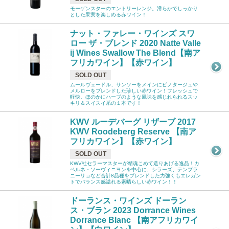
モーゲンスターのエントリーレンジ。滑らかでしっかり
とした果実を楽しめる赤ワイン！
ナット・ファレー・ワインズ スワ
ロー ザ・ブレンド 2020 Natte Valle
ij Wines Swallow The Blend【南ア
フリカワイン】【赤ワイン】
SOLD OUT
ムールヴェードル、サンソーをメインにピノタージュや
メルローをブレンドした珍しい赤ワイン！フレッシュで
軽快。ほのかにハーブのような風味を感じれられるスッ
キリ＆スイスイ系の１本です！
KWV ルーデバーグ リザーブ 2017
KWV Roodeberg Reserve 【南ア
フリカワイン】【赤ワイン】
SOLD OUT
KWV社セラーマスターが精魂こめて造りあげる逸品！カ
ベルネ・ソーヴィニヨンを中心に、シラーズ、テンプラ
ニーリョなど合計8品種をブレンドした力強くもエレガン
トでバランス感溢れる素晴らしい赤ワイン！！
ドーランス・ワインズ ドーラン
ス・ブラン 2023 Dorrance Wines
Dorrance Blanc 【南アフリカワイ