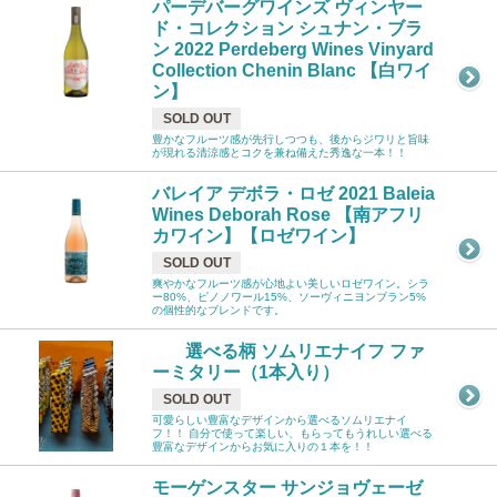
パーデバーグワインズ ヴィンヤー
ド・コレクション シュナン・ブラ
ン 2022 Perdeberg Wines Vinyard
Collection Chenin Blanc 【白ワイ
ン】
SOLD OUT
豊かなフルーツ感が先行しつつも、後からジワリと旨味
が現れる清涼感とコクを兼ね備えた秀逸な一本！！
バレイア デボラ・ロゼ 2021 Baleia
Wines Deborah Rose 【南アフリ
カワイン】【ロゼワイン】
SOLD OUT
爽やかなフルーツ感が心地よい美しいロゼワイン。シラ
ー80%、ピノノワール15%、ソーヴィニヨンブラン5%
の個性的なブレンドです。
選べる柄 ソムリエナイフ ファ
ーミタリー（1本入り）
SOLD OUT
可愛らしい豊富なデザインから選べるソムリエナイ
フ！！ 自分で使って楽しい、もらってもうれしい選べる
豊富なデザインからお気に入りの１本を！！
モーゲンスター サンジョヴェーゼ