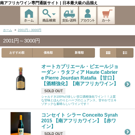
南アフリカワイン専門通販サイト | 日本最大級の品揃え
ホーム
>
2001円～3000円
2001円～3000円
おすすめ順
価格順
新着順
オートカブリエール・ピエールジョ
ーダン・ラタフィア Haute Cabrier
e Pierre Jourdan Ratafia 【甘口】
【酒精強化】【南アフリカワイン】
SOLD OUT
シャルドネ100%の珍しい甘口酒精強化ワイン！！上質
な甘味とほんのりとハーブのニュアンス、甘やかでエキ
ゾチックな素晴らしいワインです！
コンセイト シラー Conceito Syrah
2015 【南アフリカワイン】【赤ワ
イン】
SOLD OUT