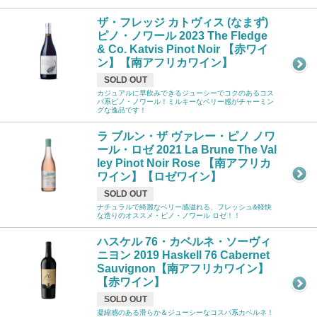
ザ・フレッジ カトヴィス (なまず)
ピノ・ノワール 2023 The Fledge
& Co. Katvis Pinot Noir 【赤ワイ
ン】【南アフリカワイン】
SOLD OUT
カジュアルに早飲みできるジューシーでコクのあるコス
パ系ピノ・ノワール！ミルキーなベリー感がチャーミン
グな逸品です！
ラ ブルン・ザ ヴァレー・ピノ ノワ
ール・ロゼ 2021 La Brune The Val
ley Pinot Noir Rose 【南アフリカ
ワイン】【ロゼワイン】
SOLD OUT
ナチュラルで綺麗なベリー感溢れる、フレッシュ&軽快
な造りのオススメ・ピノ・ノワール ロゼ！！
ハスケル 76・カベルネ・ソーヴィ
ニヨン 2019 Haskell 76 Cabernet
Sauvignon【南アフリカワイン】
【赤ワイン】
SOLD OUT
凝縮感のある滑らか＆ジューシーなコスパ系カベルネ！