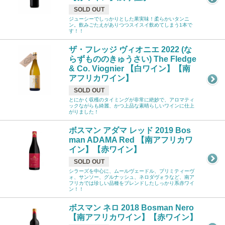
SOLD OUT
ジューシーでしっかりとした果実味！柔らかいタンニ
ン。飲みごたえがありつつスイスイ飲めてしまう1本で
す！！
ザ・フレッジ ヴィオニエ 2022 (な
らずもののきゅうさい) The Fledge
& Co. Viognier 【白ワイン】【南
アフリカワイン】
SOLD OUT
とにかく収穫のタイミングが非常に絶妙で、アロマティ
ックながらも綺麗、かつ上品な素晴らしいワインに仕上
がりました！
ボスマン アダマ レッド 2019 Bos
man ADAMA Red 【南アフリカワ
イン】【赤ワイン】
SOLD OUT
シラーズを中心に、ムールヴェードル、プリミティーヴ
ォ、サンソー、グルナッシュ、ネロダヴォラなど、南ア
フリカでは珍しい品種をブレンドしたしっかり系赤ワイ
ン！！
ボスマン ネロ 2018 Bosman Nero
【南アフリカワイン】【赤ワイン】