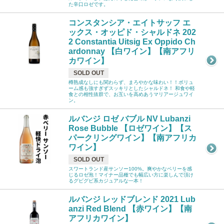
た辛口ロゼです。
コンスタンシア・エイトサッフ エ
ックス・オッピド・シャルドネ 202
2 Constantia Uitsig Ex Oppido Ch
ardonnay 【白ワイン】【南アフリ
カワイン】
SOLD OUT
樽熟成なしにも関わらず、まろやかな味わい！！ボリュ
ーム感も強すぎずスッキリとしたシャルドネ！ 和食や軽
食との相性抜群で、お互いを高めあうマリアージュワイ
ン。
ルバンジ ロゼ バブル NV Lubanzi
Rose Bubble 【ロゼワイン】【ス
パークリングワイン】【南アフリカ
ワイン】
SOLD OUT
スワートランド産サンソー100%。爽やかなベリーを感
じるロゼ泡！マイナー品種でも幅広い方に楽しんで頂け
るグビグビ系カジュアルな一本！
ルバンジ レッドブレンド 2021 Lub
anzi Red Blend 【赤ワイン】【南
アフリカワイン】