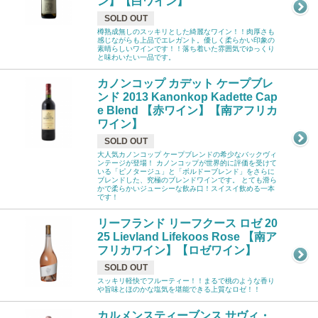
ン】【白ワイン】
SOLD OUT
樽熟成無しのスッキリとした綺麗なワイン！！肉厚さも
感じながらも上品でエレガント。優しく柔らかい印象の
素晴らしいワインです！！落ち着いた雰囲気でゆっくり
と味わいたい一品です。
カノンコップ カデット ケープブレ
ンド 2013 Kanonkop Kadette Cap
e Blend 【赤ワイン】【南アフリカ
ワイン】
SOLD OUT
大人気カノンコップ ケープブレンドの希少なバックヴィ
ンテージが登場！ カノンコップが世界的に評価を受けて
いる「ピノタージュ」と「ボルドーブレンド」をさらに
ブレンドした、究極のブレンドワインです。 とても滑ら
かで柔らかいジューシーな飲み口！スイスイ飲める一本
です！
リーフランド リーフクース ロゼ 20
25 Lievland Lifekoos Rose 【南ア
フリカワイン】【ロゼワイン】
SOLD OUT
スッキリ軽快でフルーティー！！まるで桃のような香り
や旨味とほのかな塩気を堪能できる上質なロゼ！！
カルメンスティーブンス サヴィ・