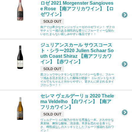
ロゼ 2021 Morgenster Sangioves
e Rose 【南アフリカワイン】【ロ
ゼワイン】
SOLD OUT
南アでは希少なサンジョヴェーゼのロゼワイン！ ザクロ
やチェリー感のある個性的な香りにフルーティーな味わ
いがたまらない親しみやすい逸品です！！
ジュリアンスカール サウスコース
ト・シラー2020 Julien Schaar So
uth Coast Shiraz 【南アフリカワ
イン】【赤ワイン】
SOLD OUT
黒コショウやシナモンなど甘スパイシーな香り。フルー
ツ感ある活き活きとした酸味が絶妙！ エレガントなスタ
イルでもちゃんと分かりやすい、皆さんに好まれるタイ
プのシラー！！
セレマ ヴェルデーリョ 2020 Thele
ma Veldelho 【白ワイン】【南ア
フリカワイン】
SOLD OUT
ヴェルデーリョの魅力が分かる秀逸な一本。さわやかな
果実味、爽快な酸味、清涼感、草原を思わせる青々し
さ、樽熟成なしのスッキリとしたフルーツ感溢れる白ワ
イン！