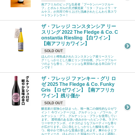
南アフリカのビッグな生産者「ブーケンハーツクルー
フ」とポルトガルの天才醸造家「リタ・フェレイラ・マ
ルケス」が共同で作り上げた洗練されたじんわり系スワ
ートランドシラー！
ザ・フレッジ コンスタンシア リー
スリング 2022 The Fledge & Co. C
onstantia Riesling 【白ワイン】
【南アフリカワイン】
SOLD OUT
ほんのりと樽熟成されたコンスタンシア産リースリン
グ！しっかりとした酸とリンゴや白桃、グレープフルー
ツのような香り、フレッシュな果実味のある辛口白ワイ
ンです！
ザ・フレッジ ファンキー・グリ ロ
ゼ 2025 The Fledge & Co. Funky
Gris 【ロゼワイン】【南アフリカ
ワイン】残り僅か
SOLD OUT
醸造家の冒険心が詰まった、唯一無二の個性的なロゼワ
イン！ 今ヴィンテージは、グルナッシュ・ノワール、グ
ルナッシュ・グリ、グルナッシュ・ブランを使用してい
ます。 透明感のある淡い赤みがかったピンク色。ラズベ
リーやサクランボ、イチゴのようなフルーティーな香り
が広がります。口に含むとしっかりした酸味を感じつ
つ、軽やかで滑らかな質感が楽しめます。爽やかさとフ
ルーティーさ、ほんのりした旨味がバランスよく調和し