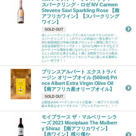
スパークリング・ロゼ NV Carmen
Stevens Savi Sparkling Rose 【南
アフリカワイン】【スパークリング
ワイン】
SOLD OUT
珍しいソーヴィニヨンブラン&カベルネフランのロゼ・
スパークリング！！このワインの利益の一部を西ケープ
州の貧困地区の学校の給食プロジェクト費用に充ててい
る社会貢献型ワインです！！ ほのかな梅やイチゴなどフ
ルーティーな風味を感じながらもソーヴィニヨンブラン
らしいほのかな青さも程よく感じる軽快でスルスル飲め
るスパークリングワイン！カジュアルに楽しめる素晴ら
しい一本です！！
プリンスアルバート エクストラバ
ージン オリーブオイル (500ml) Pri
nce Albert Extra Virgin Olive Oil
【南アフリカ産オリーブオイル】
SOLD OUT
お馴染みAAバーデンホーストが監修！！南アフリカの高
級＆有名なオリーブオイル「プリンスアルバート」！！
モイプラース ザ・マルベリー シラ
ーズ 2023 Mooiplaas The Mulberr
y Shiraz 【南アフリカワイン】
【赤ワイン】残り僅か