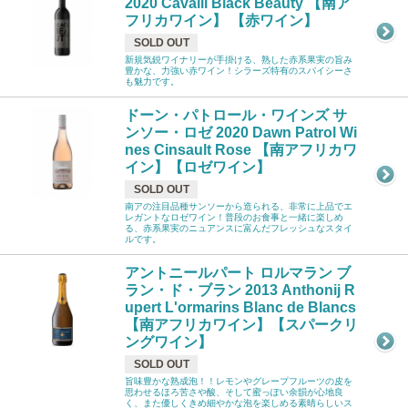
2020 Cavalli Black Beauty 【南ア
フリカワイン】 【赤ワイン】
SOLD OUT
新規気鋭ワイナリーが手掛ける、熟した赤系果実の旨み
豊かな、力強い赤ワイン！シラーズ特有のスパイシーさ
も魅力です。
ドーン・パトロール・ワインズ サ
ンソー・ロゼ 2020 Dawn Patrol Wi
nes Cinsault Rose 【南アフリカワ
イン】【ロゼワイン】
SOLD OUT
南アの注目品種サンソーから造られる、非常に上品でエ
レガントなロゼワイン！普段のお食事と一緒に楽しめ
る、赤系果実のニュアンスに富んだフレッシュなスタイ
ルです。
アントニールパート ロルマラン ブ
ラン・ド・ブラン 2013 Anthonij R
upert L'ormarins Blanc de Blancs
【南アフリカワイン】【スパークリ
ングワイン】
SOLD OUT
旨味豊かな熟成泡！！レモンやグレープフルーツの皮を
思わせるほろ苦さや酸、そして蜜っぽい余韻が心地良
く、また優しくきめ細やかな泡を楽しめる素晴らしいス