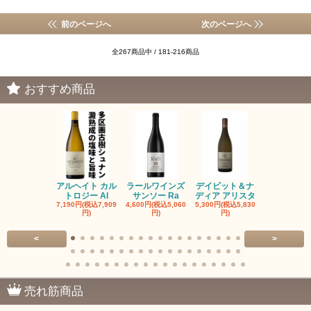
前のページへ
次のページへ
全267商品中 / 181-216商品
おすすめ商品
アルヘイト カル
ラールワインズ
デイビット＆ナ
デイビット
トロジー Al
サンソー Ra
ディア アリスタ
ディア エル
7,190円(税込7,909
4,600円(税込5,060
5,300円(税込5,830
5,300円(税込5
円)
円)
円)
円)
<
>
売れ筋商品