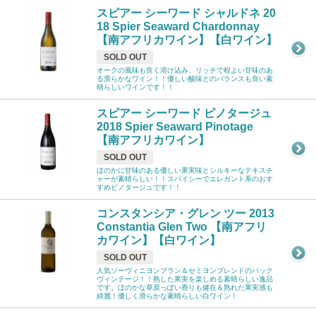
スピアー シーワード シャルドネ 20
18 Spier Seaward Chardonnay
【南アフリカワイン】【白ワイン】
SOLD OUT
オークの風味も良く溶け込み、リッチで程よい甘味のあ
る滑らかなワイン！！優しい酸味とのバランスも良い素
晴らしいワインです！！
スピアー シーワード ピノタージュ
2018 Spier Seaward Pinotage
【南アフリカワイン】
SOLD OUT
ほのかに甘味のある優しい果実味とシルキーなテキスチ
ャーが素晴らしい！！スパイシーでエレガント系のおす
すめピノタージュです！！
コンスタンシア・グレン ツー 2013
Constantia Glen Two 【南アフリ
カワイン】【白ワイン】
SOLD OUT
人気ソーヴィニヨンブラン＆セミヨンブレンドのバック
ヴィンテージ！！熟した果実を楽しめる素晴らしい逸品
です。ほのかな草原っぽい香りも健在＆熟れた果実感も
綺麗！優しく滑らかな素晴らしい白ワイン！