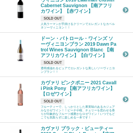
Cabernet Sauvignon 【南アフリ
カワイン】【赤ワイン】
SOLD OUT
人気ラーマンが手掛けるクリーンでエレガントなカベル
ネソーヴィニヨン！！
ドーン・パトロール・ワインズ ソ
ーヴィニヨンブラン 2019 Dawn Pa
trol Wines Sauvignon Blanc 【南
アフリカワイン】【白ワイン】
SOLD OUT
透明感溢れるピュアでエレガントな美しいソーヴィニヨ
ンブラン！！
カヴァリ ピンクポニー 2021 Cavall
i Pink Pony 【南アフリカワイン】
【ロゼワイン】
SOLD OUT
フルーティーで、しっかりとした果実味のあるカジュア
ルなロゼワイン！！ピーチや桜、チェリーを思わせる香
りが印象的なフルーツ感豊かなロゼワイン！いつでもど
こでも気取らずに楽しめる一本です！
カヴァリ ブラック・ビューティー