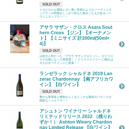
SOLD OUT
トロピカルな風味と少し青い草原のようなソーヴィニヨ
ンブランの特徴をしっかり抑えた飲みごたえのあるソー
ヴィニヨンブラン！！
アサラ サザン・クロス Asara Sout
hern Cross 【ジン】【オーナメン
ト】【ミニサイズ 計200ml(50ml×
4)】
SOLD OUT
以前大人気だった「アサラ サザンクロス ジン」がクリス
マス仕様になって再登場！！ クリスマスツリー に飾れば
大人のオーナメントに変身！！
ランゼラック シャルドネ 2019 Lan
zerac Chardonnay 【南アフリカワ
イン】【白ワイン】
SOLD OUT
豊かな果実味と樽熟からくるリッチな風味のバランスが
絶妙なシャルドネ！！
アシュトン ワイナリー シャルドネ
リミテッドリリース 2022 （残りわ
ずか！） Ashton Winery Chardon
nay Limited Release 【白ワイン】