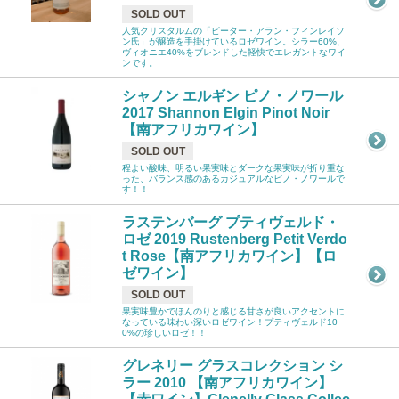
SOLD OUT
人気クリスタルムの「ピーター・アラン・フィンレイソ
ン氏」が醸造を手掛けているロゼワイン。シラー60%、
ヴィオニエ40%をブレンドした軽快でエレガントなワイ
ンです。
シャノン エルギン ピノ・ノワール
2017 Shannon Elgin Pinot Noir
【南アフリカワイン】
SOLD OUT
程よい酸味、明るい果実味とダークな果実味が折り重な
った、バランス感のあるカジュアルなピノ・ノワールで
す！！
ラステンバーグ プティヴェルド・
ロゼ 2019 Rustenberg Petit Verdo
t Rose【南アフリカワイン】【ロ
ゼワイン】
SOLD OUT
果実味豊かでほんのりと感じる甘さが良いアクセントに
なっている味わい深いロゼワイン！プティヴェルド10
0%の珍しいロゼ！！
グレネリー グラスコレクション シ
ラー 2010 【南アフリカワイン】