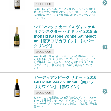
SOLD OUT
実はシモンシッヒは、南アフリカでシャルドネを初めて
造った生産者。元祖南アのシャルドネは、しっかりと果
実の味わいがあり、また樽熟成したクリーミーなシャル
ドネです。
シモンシッヒ カープス ヴォンケル
サテンネクター セミドライ 2018 Si
monsig Kaapse VonkelSatinNect
ar 【南アフリカワイン】【スパー
クリング】
SOLD OUT
2017年3月に現地の南アフリカで女性消費者のニーズに
応え作られたスパークリングワイン！！柔らかく、コク
と旨味のしっかりとある、ほのかな甘口のスパークリン
グワインです。 輸入本数は、60本と希少なワインで
す！！
ガーディアンピーク サミット 2016
Guardian Peak Summit 【南アフ
リカワイン】【赤ワイン】
SOLD OUT
しっかりとした果実感のある滑らかなワイン！！ジュー
シーで旨味を感じるローヌスタイルのブレンドワインで
す！2016年ヴィンテージと少し熟成されたお買い得な逸
品です！