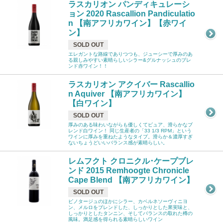
ラスカリオン パンディキュレーシ
ョン 2020 Rascallion Pandiculatio
n 【南アフリカワイン】【赤ワイ
ン】
SOLD OUT
エレガントな路線でありつつも、ジューシーで厚みのあ
る親しみやすい素晴らしいシラー&グルナッシュのブレ
ンド赤ワイン！！
ラスカリオン アクイバー Rascallio
n Aquiver 【南アフリカワイン】
【白ワイン】
SOLD OUT
厚みのある味わいながらも優しくてピュア、滑らかなブ
レンド白ワイン！ 同じ生産者の「33 1/3 RPM」という
ワインに厚みを重ねたようなタイプ。滑らか＆濃厚すぎ
ないちょうどいいバランス感が素晴らしい。
レムフクト クロニクル･ケープブレ
ンド 2015 Remhoogte Chronicle
Cape Blend 【南アフリカワイン】
SOLD OUT
ピノタージュのほかにシラー、カベルネソーヴィニヨ
ン、メルロをブレンドした、しっかりとした果実味と、
しっかりとしたタンニン、そしてバランスの取れた樽の
風味。満足感を得られる素晴らしいワイン