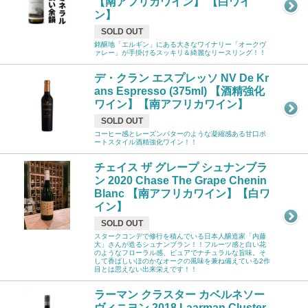
【南アフリカワイン】 【白ワイ
ン】
SOLD OUT
銘醸地「エルギン」にある大きなワイナリー「オークヴ
ァレー」が手掛けるスッキリ＆綺麗なリースリング！！
デ・クラン エスプレッソ NV De Kr
ans Espresso (375ml) 【酒精強化
ワイン】【南アフリカワイン】
SOLD OUT
コーヒー感とレーズンバターのような凝縮感ある甘口ポ
ートスタイル酒精強化ワイン！！
チェイス ザ グレープ シュナンブラ
ン 2020 Chase The Grape Chenin
Blanc 【南アフリカワイン】【白ワ
イン】
SOLD OUT
スタークコンデで修行を積んでいる日本人醸造家「内藤
大」さんが造るシュナンブラン！！フルーツ感と白い花
のようなフローラル感、ピュアでナチュラルな旨味。そ
して香ばしいほのかなオークの風味を兼ね備えている2作
目とは思えない出来栄えです！！
ラーマン クラスター カベルネソー
ヴィニヨン 2018 Laarman Cluster