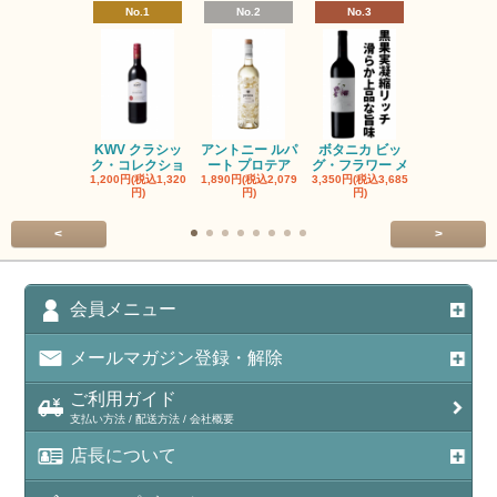
No.1
No.2
No.3
No.4
KWV クラシッ
アントニー ルパ
ボタニカ ビッ
ブーケンハ
ク・コレクショ
ート プロテア
グ・フラワー メ
クルーフ ポ
1,200円(税込1,320
1,890円(税込2,079
3,350円(税込3,685
1,560円(税込1
円)
円)
円)
円)
<
>
会員メニュー
メールマガジン登録・解除
ご利用ガイド
支払い方法 / 配送方法 / 会社概要
店長について