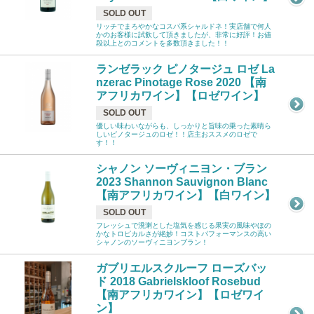
SOLD OUT
リッチでまろやかなコスパ系シャルドネ！実店舗で何人
かのお客様に試飲して頂きましたが、非常に好評！お値
段以上とのコメントを多数頂きました！！
ランゼラック ピノタージュ ロゼ La
nzerac Pinotage Rose 2020 【南
アフリカワイン】【ロゼワイン】
SOLD OUT
優しい味わいながらも、しっかりと旨味の乗った素晴ら
しいピノタージュのロゼ！！店主おススメのロゼで
す！！
シャノン ソーヴィニヨン・ブラン
2023 Shannon Sauvignon Blanc
【南アフリカワイン】【白ワイン】
SOLD OUT
フレッシュで溌溂とした塩気を感じる果実の風味やほの
かなトロピカルさが絶妙！コストパフォーマンスの高い
シャノンのソーヴィニヨンブラン！
ガブリエルスクルーフ ローズバッ
ド 2018 Gabrielskloof Rosebud
【南アフリカワイン】【ロゼワイ
ン】