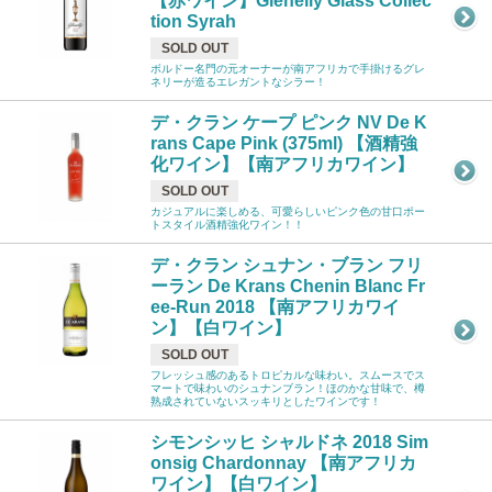
【赤ワイン】Glenelly Glass Collec
tion Syrah
SOLD OUT
ボルドー名門の元オーナーが南アフリカで手掛けるグレ
ネリーが造るエレガントなシラー！
デ・クラン ケープ ピンク NV De K
rans Cape Pink (375ml) 【酒精強
化ワイン】【南アフリカワイン】
SOLD OUT
カジュアルに楽しめる、可愛らしいピンク色の甘口ポー
トスタイル酒精強化ワイン！！
デ・クラン シュナン・ブラン フリ
ーラン De Krans Chenin Blanc Fr
ee-Run 2018 【南アフリカワイ
ン】【白ワイン】
SOLD OUT
フレッシュ感のあるトロピカルな味わい。スムースでス
マートで味わいのシュナンブラン！ほのかな甘味で、樽
熟成されていないスッキリとしたワインです！
シモンシッヒ シャルドネ 2018 Sim
onsig Chardonnay 【南アフリカ
ワイン】【白ワイン】