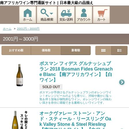
南アフリカワイン専門通販サイト | 日本最大級の品揃え
ホーム
>
2001円～3000円
2001円～3000円
おすすめ順
価格順
新着順
ボスマン フィデス グルナッシュブ
ラン 2018 Bosman Fides Grenach
e Blanc 【南アフリカワイン】【白
ワイン】
SOLD OUT
ボスマンが手掛けるグルナッシュブランのオレンジワイ
ン！オレンジピールのような香りに、渋味や微かに塩っ
気を伴う旨味が個性的なワイン。オレンジワインの味わ
い深さを存分に堪能できる素晴らしいワインです。
オークヴァレー ストーン・アン
ド・スティール・リースリング Oa
k Valley Stone & Steel Riesling