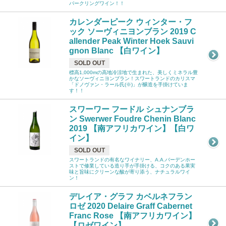
パークリングワイン！！
カレンダーピーク ウィンター・フ
ック ソーヴィニヨンブラン 2019 C
allender Peak Winter Hoek Sauvi
gnon Blanc 【白ワイン】
SOLD OUT
標高1,000mの高地冷涼地で生まれた、美しくミネラル豊
かなソーヴィニヨンブラン！スワートランドのカリスマ
「ドノヴァン・ラール氏(※)」が醸造を手掛けていま
す！！
スワーワー フードル シュナンブラ
ン Swerwer Foudre Chenin Blanc
2019 【南アフリカワイン】【白ワ
イン】
SOLD OUT
スワートランドの有名なワイナリー、A.A.バーデンホー
ストで修業している造り手が手掛ける、コクのある果実
味と旨味にクリーンな酸が寄り添う、ナチュラルワイ
ン！
デレイア・グラフ カベルネフラン
ロゼ 2020 Delaire Graff Cabernet
Franc Rose 【南アフリカワイン】
【ロゼワイン】