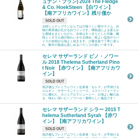
ュナン・ブラン) 2024 The Fledge
& Co. HoekSteen 【白ワイン】
【南アフリカワイン】残り僅か
SOLD OUT
古樹シュナンブランならではの瑞々しい梨やライム、白
桃の果実感が広がる白ワインです。樽熟成による柔らか
な風味をまといながら、全体はすっきりとした印象。酸
味とミネラル感が味わいを引き締め、程よい塩気やスパ
イスの余韻が心地よく続きます。少量生産で丁寧に造ら
れ、数年の熟成も楽しめるバランスの良い一本です。
セレマ サザーランド ピノ・ノワー
ル 2018 Thelema Sutherland Pino
t Noir 【赤ワイン】【南アフリカワ
イン】
SOLD OUT
高評価なプレミアムワイン生産者「セレマ」が手掛ける
エルギン・サザーランドシリーズ。コストパフォーマン
スに優れた、カジュアルでジューシー、心地よい酸のあ
る、味わい深いピノノワール！素晴らしい逸品です！
セレマ サザーランド シラー 2015 T
helema Sutherland Syrah 【赤ワ
イン】【南アフリカワイン】
SOLD OUT
高評価なプレミアムワイン生産者「セレマ」が手掛ける