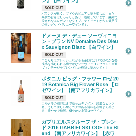
ン】【白ワイン】
SOLD OUT
バランスが良く、ブドウのピュアな味を楽しめ、また、
果実の旨みはしっかりとあり、凝縮しています。繊細で
控えめなエレガントなタイプ。デイビットが作る満足度
の高いグッドバリューワインです。
ドメーヌ デ・デュー ソーヴィニヨ
ン・ブラン NV Domaine Des Dieu
x Sauvignon Blanc 【白ワイン】
SOLD OUT
口当たりはフレッシュながらも余韻にかけてほのかな熟
成感を感じられる爽やかなソーヴィニヨンブラン！複数
ヴィンテージをブレンドした複雑な味わいです！
ボタニカ ビッグ・フラワー ロゼ 20
19 Botanica Big Flower Rose 【ロ
ゼワイン】【南アフリカワイン】
SOLD OUT
コルク等の細部にまで凝ったデザイン、綺麗なピンク
色、そして優しい酸とコクのある旨味を心地よく感じ
る、軽やかで綺麗、穏やかな上質ロゼワイン。
ガブリエルスクルーフ ザ・ブレン
ド 2016 GABRIELSKLOOF The Bl
end 【南アフリカワイン】【赤ワ