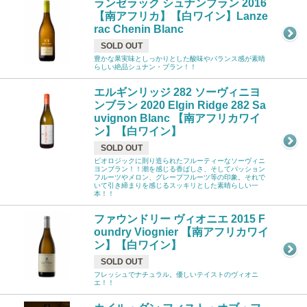
ランゼラック シュナンブラン 2016
【南アフリカ】【白ワイン】Lanze
rac Chenin Blanc
SOLD OUT
豊かな果実味としっかりとした酸味やバランス感が素晴
らしい絶品シュナン・ブラン！！
エルギンリッジ 282 ソーヴィニヨ
ンブラン 2020 Elgin Ridge 282 Sa
uvignon Blanc 【南アフリカワイ
ン】【白ワイン】
SOLD OUT
ビオロジックに則り造られたフルーティーなソーヴィニ
ヨンブラン！！潮を感じる香ばしさ、そしてパッション
フルーツやメロン、グレープフルーツ等の印象。それで
いて引き締まりを感じるスッキリとした素晴らしい一
本！！
ファウンドリー ヴィオニエ 2015 F
oundry Viognier 【南アフリカワイ
ン】【白ワイン】
SOLD OUT
フレッシュでナチュラル。優しいテイストのヴィオニ
エ！！