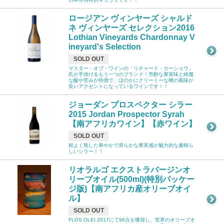
ロージアン ヴィンヤーズ シャルド
ネ ヴィンヤーズ セレクション2016
Lothian Vineyards Chardonnay V
ineyard's Selection
SOLD OUT
マスター・オブ・ワインの「リチャード・カーショウ」
氏が手掛けるもう一つのブランド！芳醇な果実味と綺麗
な酸や苦みが特徴で、ほのかにクリーミーな樽の風味が
良いアクセントになっているワインです！！
ジョーダン プロスペクター シラー
2015 Jordan Prospector Syrah
【南アフリカワイン】【赤ワイン】
SOLD OUT
程よく熟した華やかで滑らかな果実感が魅力的な素晴ら
しいシラー！！
リオラルゴ エクストラバージンオ
リーブオイル(500ml)(特別パッケー
ジ版)【南アフリカ産オリーブオイ
ル】
SOLD OUT
FLOS OLEI 2017にて96点を獲得し、世界のオリーブオ