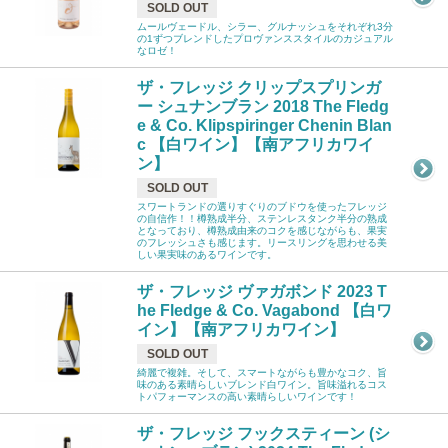
SOLD OUT
ムールヴェードル、シラー、グルナッシュをそれぞれ3分
の1ずつブレンドしたプロヴァンススタイルのカジュアル
なロゼ！
ザ・フレッジ クリップスプリンガ
ー シュナンブラン 2018 The Fledg
e & Co. Klipspiringer Chenin Blan
c 【白ワイン】【南アフリカワイ
ン】
SOLD OUT
スワートランドの選りすぐりのブドウを使ったフレッジ
の自信作！！樽熟成半分、ステンレスタンク半分の熟成
となっており、樽熟成由来のコクを感じながらも、果実
のフレッシュさも感じます。リースリングを思わせる美
しい果実味のあるワインです。
ザ・フレッジ ヴァガボンド 2023 T
he Fledge & Co. Vagabond 【白ワ
イン】【南アフリカワイン】
SOLD OUT
綺麗で複雑。そして、スマートながらも豊かなコク、旨
味のある素晴らしいブレンド白ワイン。旨味溢れるコス
トパフォーマンスの高い素晴らしいワインです！
ザ・フレッジ フックスティーン (シ