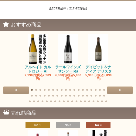
全267商品中 / 217-252商品
おすすめ商品
アルヘイト カル
ラールワインズ
デイビット＆ナ
デイビット
トロジー Al
サンソー Ra
ディア アリスタ
ディア エル
7,190円(税込7,909
4,600円(税込5,060
5,300円(税込5,830
5,300円(税込5
円)
円)
円)
円)
<
>
売れ筋商品
No.1
No.2
No.3
No.4