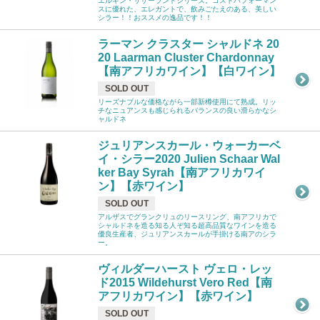
エルギン・サザーランドシリーズ。コストパフォーマン
スに優れた、エレガントで、飲みごたえのある、美しい
シラー！！おススメの逸品です！！
ラーマン クラスター シャルドネ 20
20 Laarman Cluster Chardonnay
【南アフリカワイン】【白ワイン】
SOLD OUT
リーズナブルな価格ながら一部新樽使用にて熟成。リッ
チなニュアンスも感じられるバランスの良い滑らかなシ
ャルドネ
ジュリアンスカール・ウォーカーベ
イ・シラー2020 Julien Schaar Wal
ker Bay Syrah【南アフリカワイ
ン】【赤ワイン】
SOLD OUT
アルザスでグランクリュのリースリング、南アフリカで
シャルドネを造る知る人ぞ知る超高品質なワインを造る
優良生産者、ジュリアンスカールが手掛ける南アのシラ
ー。
ヴィルダーハースト ヴェロ・レッ
ド2015 Wildehurst Vero Red【南
アフリカワイン】【赤ワイン】
SOLD OUT