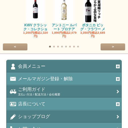
KWV クラシッ
アントニー ルパ
ボタニカ ビッ
ブーケンハ
ク・コレクショ
ート プロテア
グ・フラワー メ
クルーフ ポ
1,200円(税込1,320
1,890円(税込2,079
3,350円(税込3,685
1,560円(税込1
円)
円)
円)
円)
<
>
会員メニュー
メールマガジン登録・解除
ご利用ガイド
支払い方法 / 配送方法 / 会社概要
店長について
ショップブログ