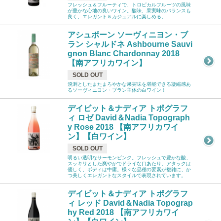
フレッシュ＆フルーティで、トロピカルフルーツの風味
が豊かな心地の良いワイン。酸味、果実味のバランスも
良く、エレガント＆カジュアルに楽しめる。
アシュボーン ソーヴィニヨン・ブ
ラン シャルドネ Ashbourne Sauvi
gnon Blanc Chardonnay 2018
【南アフリカワイン】
SOLD OUT
溌溂としたまたまろやかな果実味を堪能できる凝縮感あ
るソーヴィニヨン・ブラン主体の白ワイン！
デイビット＆ナディア トポグラフ
ィ ロゼ David＆Nadia Topograph
y Rose 2018 【南アフリカワイ
ン】【白ワイン】
SOLD OUT
明るい透明なサーモンピンク。フレッシュで豊かな酸、
スッキリとした爽やかでドライな口あたり。アタックは
優しく、ボディは中庸。様々な品種の要素が複雑に、か
つ美しくエレガントなスタイルで表現されています。
デイビット＆ナディア トポグラフ
ィ レッド David＆Nadia Topograp
hy Red 2018 【南アフリカワイ