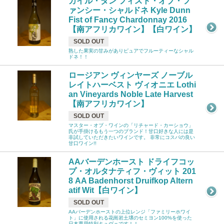
カイル・ダン フィスト・オブ・フ
ァンシー・シャルドネ Kyle Dunn
Fist of Fancy Chardonnay 2016
【南アフリカワイン】【白ワイン】
SOLD OUT
熟した果実の甘みがありピュアでフルーティーなシャル
ドネ！！
ロージアン ヴィンヤーズ ノーブル
レイトハーベスト ヴィオニエ Lothi
an Vineyards Noble Late Harvest
【南アフリカワイン】
SOLD OUT
マスター・オブ・ワインの「リチャード・カーショウ」
氏が手掛けるもう一つのブランド！甘口好きな人には是
非試していただきたいワインです。 非常にコスパの良い
甘口ワイン!!
AAバーデンホースト ドライフコッ
プ・オルタナティフ・ヴィット 201
8 AA Badenhorst Druifkop Altern
atif Wit【白ワイン】
SOLD OUT
AAバーデンホーストの上位レンジ「ファミリーホワイ
ト」に使用される花崗岩土壌のセミヨン100%を使った
日本専用特別キュヴェです！！