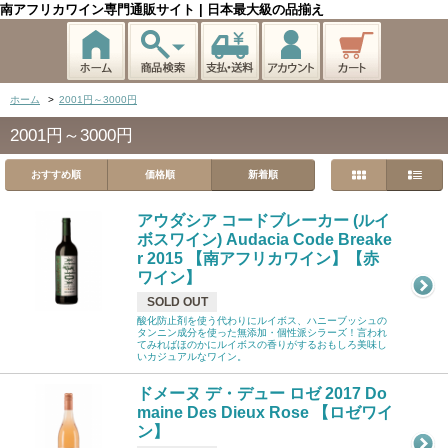
南アフリカワイン専門通販サイト | 日本最大級の品揃え
ホーム
>
2001円～3000円
2001円～3000円
おすすめ順
価格順
新着順
アウダシア コードブレーカー (ルイ
ボスワイン) Audacia Code Breake
r 2015 【南アフリカワイン】【赤
ワイン】
SOLD OUT
酸化防止剤を使う代わりにルイボス、ハニーブッシュの
タンニン成分を使った無添加・個性派シラーズ！言われ
てみればほのかにルイボスの香りがするおもしろ美味し
いカジュアルなワイン。
ドメーヌ デ・デュー ロゼ 2017 Do
maine Des Dieux Rose 【ロゼワイ
ン】