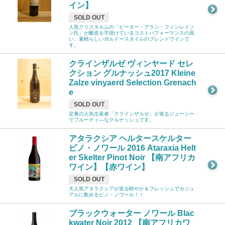
イン】
SOLD OUT
人気クリスタルムの「ピーター・アラン・フィンレイソ
ン氏」が醸造を手掛けているコストパフォーマンスの高
い、素晴らしいボルドースタイルのブレンドワインで
す。
クラインザルゼ ヴィンヤード セレ
クション グルナッシュ2017 Kleine
Zalze vinyaerd Selection Grenach
e
SOLD OUT
定番の人気生産者「クラインザルゼ」が造るジューシー
でフルーティ―なグルナッシュです。
アタラクシア ヘルタースケルター
ピノ・ノワール 2016 Ataraxia Helt
er Skelter Pinot Noir 【南アフリカ
ワイン】【赤ワイン】
SOLD OUT
大人気アタラクシアが造る軽やか＆フレッシュでカジュ
アルに飲めるピノ・ノワール！！
ブラックウォーター ノワール Blac
kwater Noir 2012 【南アフリカワ