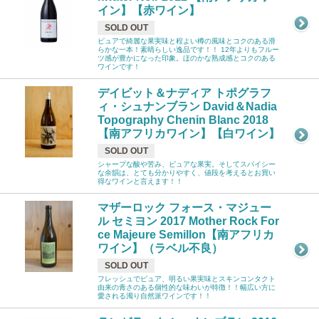
イン】【赤ワイン】
SOLD OUT
ピュアで綺麗な果実味と程よい樽の風味とコクのある滑
らかな一本！素晴らしい逸品です！！ 12年よりもフルー
ツ感が豊かになった印象。ほのかな熟成感とコクのある
ワインです！
デイビット＆ナディア トポグラフ
ィ・シュナンブラン David＆Nadia
Topography Chenin Blanc 2018
【南アフリカワイン】【白ワイン】
SOLD OUT
シャープな酸や苦み、ピュアな果実。そしてスパイシー
な余韻は、とても分かりやすく、値段を考えるとお買い
得なワインと言えます！！
マザーロック フォース・マジュー
ル セミヨン 2017 Mother Rock For
ce Majeure Semillon【南アフリカ
ワイン】（ラベル不良）
SOLD OUT
フレッシュでピュア、明るい果実味とスキンコンタクト
由来の青さのある個性的な味わいが特徴！！幅広い方に
愛される濁り自然派ワインです！！