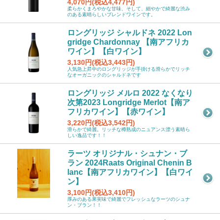
4,070円(税込4,477円)
柔らかくまろやかな甘味、そして、細やかで綺麗な渋み
のある素晴らしいブレンドワインです。
ロングリッジ シャルドネ 2022 Lon
gridge Chardonnay 【南アフリカ
ワイン】【白ワイン】
3,130円(税込3,443円)
人気急上昇中のロングリッジが手掛ける滑らかでリッチ
なオーガニックのシャルドネです
ロングリッジ メルロ 2022 なくなり
次第2023 Longridge Merlot【南ア
フリカワイン】【赤ワイン】
3,220円(税込3,542円)
滑らかで綺麗。リッチな樽熟成のニュアンス漂う素晴ら
しい逸品です！！
ラーツ オリジナル・シュナン・ブ
ラン 2024Raats Original Chenin B
lanc【南アフリカワイン】【白ワイ
ン】
3,100円(税込3,410円)
厚みのある果実味で綺麗でフレッシュなラーツのシュナ
ン・ブラン！！