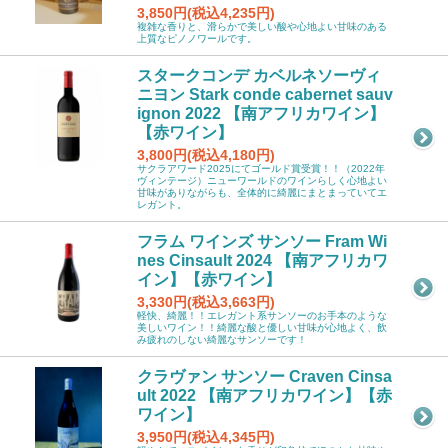
3,850円(税込4,235円)
複雑な香りと、滑らかで美しい酸や心地よい甘味のある
上質なピノノワールです。
スタークコンデ カベルネソーヴィ
ニヨン Stark conde cabernet sauv
ignon 2022 【南アフリカワイン】
【赤ワイン】
3,800円(税込4,180円)
サクラアワード2025にてゴールド賞受賞！！（2022年
ヴィンテージ）ニューワールドのワインらしく心地よい
甘味がありながらも、全体的に綺麗にまとまっていてエ
レガント。
フラム ワインズ サンソー Fram Wi
nes Cinsault 2024 【南アフリカワ
イン】【赤ワイン】
3,330円(税込3,663円)
軽快、綺麗！！エレガント系サンソーのお手本のような
美しいワイン！！綺麗な酸と優しい甘味が心地よく、飲
み疲れのしない綺麗なサンソーです！
クラヴァン サンソー Craven Cinsa
ult 2022 【南アフリカワイン】【赤
ワイン】
3,950円(税込4,345円)