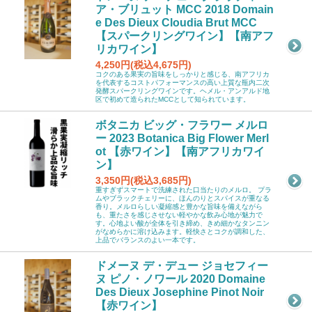
ア・ブリュット MCC 2018 Domain
e Des Dieux Cloudia Brut MCC
【スパークリングワイン】【南アフ
リカワイン】
4,250円(税込4,675円)
コクのある果実の旨味をしっかりと感じる、南アフリカ
を代表するコストパフォーマンスの高い上質な瓶内二次
発酵スパークリングワインです。ヘメル・アンアルド地
区で初めて造られたMCCとして知られています。
ボタニカ ビッグ・フラワー メルロ
ー 2023 Botanica Big Flower Merl
ot 【赤ワイン】【南アフリカワイ
ン】
3,350円(税込3,685円)
重すぎずスマートで洗練された口当たりのメルロ。 プラ
ムやブラックチェリーに、ほんのりとスパイスが重なる
香り。メルロらしい凝縮感と豊かな旨味を備えながら
も、重たさを感じさせない軽やかな飲み心地が魅力で
す。心地よい酸が全体を引き締め、きめ細かなタンニン
がなめらかに溶け込みます。軽快さとコクが調和した、
上品でバランスのよい一本です。
ドメーヌ デ・デュー ジョセフィー
ヌ ピノ・ノワール 2020 Domaine
Des Dieux Josephine Pinot Noir
【赤ワイン】