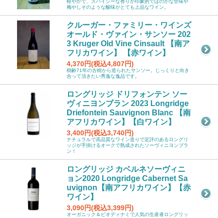
軽やかで、スパイシーな香りが印象的でほのかな甘味や
梅やしそのような酸味がとても上品なワイン。
クルーガー・ファミリー・ワインズ
オールド・ヴァイン・サンソー 202
3 Kruger Old Vine Cinsault 【南ア
フリカワイン】 【赤ワイン】
4,370円(税込4,807円)
樹齢71年の古樹から造られたサンソー。じっくりと向き
合って頂きたい秀逸な逸品です。
ロングリッジ ドリフォンテン ソー
ヴィニヨンブラン 2023 Longridge
Driefontein Sauvignon Blanc 【南
アフリカワイン】【白ワイン】
3,400円(税込3,740円)
ナチュラルで高品質なワイン造りで定評のあるロングリ
ッジが手掛けるオークで熟成されたソーヴィニヨンブラ
ン！
ロングリッジ カベルネソーヴィニ
ョン2020 Longridge Cabernet Sa
uvignon【南アフリカワイン】【赤
ワイン】
3,090円(税込3,399円)
オーガニック＆ビオディナミで人気の生産者ロングリッ