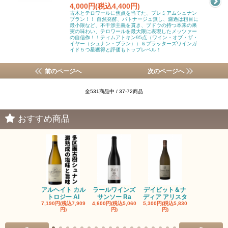
4,000円(税込4,400円)
古木とテロワールに焦点を当てた、プレミアムシュナン
ブラン！！ 自然発酵、バトナージュ無し、濾過は粗目に
最小限など、不干渉主義を貫き、ブドウの持つ本来の果
実の味わい、テロワールを最大限に表現したメッツァー
の自信作！！ティムアトキン95点（ワイン・オブ・ザ・
イヤー（シュナン・ブラン））＆プラッターズワインガ
イド５つ星獲得と評価もトップレベル！
前のページへ
次のページへ
全531商品中 / 37-72商品
おすすめ商品
アルヘイト カル
ラールワインズ
デイビット＆ナ
デイビット
トロジー Al
サンソー Ra
ディア アリスタ
ディア エル
7,190円(税込7,909
4,600円(税込5,060
5,300円(税込5,830
5,300円(税込5
円)
円)
円)
円)