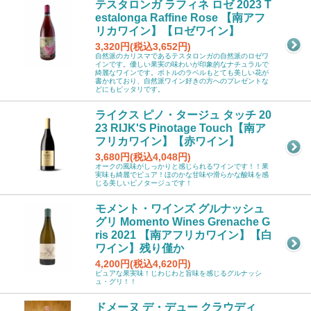
テスタロンガ ラフィネ ロゼ 2023 T
estalonga Raffine Rose 【南アフ
リカワイン】【ロゼワイン】
3,320円(税込3,652円)
自然派のカリスマであるテスタロンガの自然派のロゼワ
インです。優しい果実の味わいが印象的なナチュラルで
綺麗なワインです。ボトルのラベルもとても美しい花が
書かれており、自然派ワイン好きの方へのプレゼントな
どにもピッタリです。
ライクス ピノ・タージュ タッチ 20
23 RIJK'S Pinotage Touch【南ア
フリカワイン】【赤ワイン】
3,680円(税込4,048円)
オークの風味がしっかりと感じられるワインです！！果
実味も綺麗でピュア！ほのかな甘味や滑らかな酸味を感
じる美しいピノタージュです！
モメント・ワインズ グルナッシュ
グリ Momento Wines Grenache G
ris 2021 【南アフリカワイン】【白
ワイン】残り僅か
4,200円(税込4,620円)
ピュアな果実味！じわじわと旨味を感じるグルナッシ
ュ・グリ！！
ドメーヌ デ・デュー クラウディ