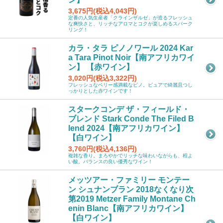
3,675円(税込4,043円)
定番の人気生産者「クラインザルゼ」が造るフレッシュ
な爽快さと、リッチなアロマとコクが楽しめるスパーク
リング！
カラ・タラ ピノノワール 2024 Kar
a Tara Pinot Noir【南アフリカワイ
ン】 【赤ワイン】
3,020円(税込3,322円)
フレッシュなベリー感満載なピノ。ピュアで綺麗且つし
っかりとした赤ワインです！
スタークコンデ ザ・フィールド・
ブレンド Stark Conde The Filed B
lend 2024【南アフリカワイン】
【白ワイン】
3,760円(税込4,136円)
複雑な香り。まろやかでリッチな味わいながらも、程よ
い酸。バランスの良い優秀なワイン！
メッツアー・ファミリー モンテー
ン シュナンブラン 2018なくなり次
第2019 Metzer Family Montane Ch
enin Blanc【南アフリカワイン】
【白ワイン】