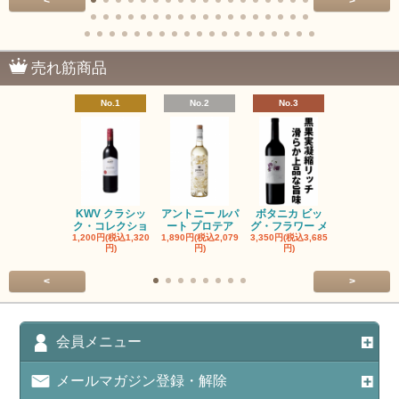
<
>
売れ筋商品
No.1
No.2
No.3
No.4
KWV クラシッ
アントニー ルパ
ボタニカ ビッ
ブーケンハ
ク・コレクショ
ート プロテア
グ・フラワー メ
クルーフ ポ
1,200円(税込1,320
1,890円(税込2,079
3,350円(税込3,685
1,560円(税込1
円)
円)
円)
円)
<
>
会員メニュー
メールマガジン登録・解除