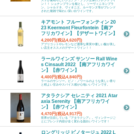
ストが素晴らしいシュナン・ブラン主体のブレンドワイ
ン！！ シュナンブランを核とし、ソーヴィニヨンブラ
ン、シャルドネ、ヴィオニエ、ルーサンヌ等がブレンド
された複雑で味わい深い白ワインです。
キアモント フルーフォンティン 20
23 Keermont Fleurfontein【南ア
フリカワイン】【デザートワイン】
4,200円(税込4,620円)
アプリコットやレモンなど濃厚な果実や優しい酸が美し
い店主オススメのデザートワイン！！
ラールワインズ サンソー Rall Wine
s Cinsault 2022 【南アフリカワイ
ン】【赤ワイン】
4,400円(税込4,840円)
ラールのサンソー。ピノ・ノワールのような美しい香り
と程よい甘みやスパイス感が心地いいワインです。
アタラクシア セレニティ 2021 Atar
axia Serenity 【南アフリカワイ
ン】【赤ワイン】
4,470円(税込4,917円)
世界が注目している『アタラクシア』。ヴィンテージご
とにブレンド内容が全く変わる面白いワインです！
ロングリッジ ピノタージュ 2022 L