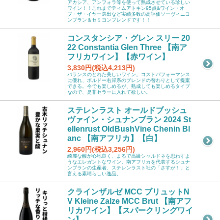
アカシア、アンフォラ等を使って熟成させている珍しい
ワイン！！これまでティムアトキン95点&ワイン・オ
ブ・ザ・イヤー選出など実績多数の高評価ソーヴィニヨ
ンブラン＆セミヨンブレンドです！！
コンスタンシア・グレン スリー 20
22 Constantia Glen Three 【南ア
フリカワイン】【赤ワイン】
3,830円(税込4,213円)
バランスのとれた美しいワイン。コストパフォーマンス
に優れ、ボルドー右岸系のブレンドの替わりとして提案
できる。今でも楽しめるが、熟成しても楽しめるタイプ
なので、是非セラーに入れて欲しい。
ステレンラスト オールドブッシュ
ヴァイン・シュナンブラン 2024 St
ellenrust OldBushVine Chenin Bl
anc 【南アフリカ】【白】
2,960円(税込3,256円)
綺麗な酸が心地良く、まるで高級シャルドネを思わすよ
うなエレガントなワイン。南アフリカを代表するシュナ
ンブランの生産者、ステレンラスト社の「さすが！」と
言える素晴らしい逸品。
クラインザルゼ MCC ブリュットN
V Kleine Zalze MCC Brut 【南アフ
リカワイン】【スパークリングワイ
ン】