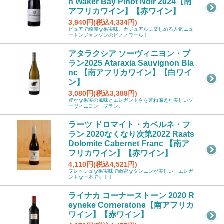
n Waker Bay Pinot Noir 2024【南
アフリカワイン】【赤ワイン】
3,940円(税込4,334円)
ピュアで綺麗な果実味。カジュアルに楽しめる人気ニュ
ートンジョンソンのピノノワール！
アタラクシア ソーヴィニヨン・ブ
ラン2025 Ataraxia Sauvignon Bla
nc 【南アフリカワイン】【白ワイ
ン】
3,080円(税込3,388円)
豊かな果実の風味とエレガントさを兼ね備えた美しいソ
ーヴィニヨン・ブラン。
ラーツ ドロマイト・カベルネ・フ
ラン 2020なくなり次第2022 Raats
Dolomite Cabernet Franc 【南ア
フリカワイン】【赤ワイン】
4,110円(税込4,521円)
フレッシュな果実味で緻密なタンニンが美しい、エレガ
ントな一本です！！
ライナカ コーナーストーン 2020 R
eyneke Cornerstone【南アフリカ
ワイン】【赤ワイン】