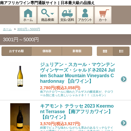
南アフリカワイン専門通販サイト | 日本最大級の品揃え
ホーム
>
3001円～5000円
3001円～5000円
おすすめ順
価格順
新着順
ジュリアン・スカール・マウンテン
ヴィンヤーズ・シャルドネ2024 Jul
ien Schaar Mountain Vineyards C
hardonnay 【白ワイン】
2,780円(税込3,058円)
南アのテロワールに惚れたアルザスの醸造家が、テロワ
ール別に造った美しいシャルドネ！！（エルギン）
キアモント テラッセ 2023 Keermo
nt Terrasse 【南アフリカワイン】
【白ワイン】
3,570円(税込3,927円)
綺麗でピュアな味わいながらも厚みのあるリッチなテイ