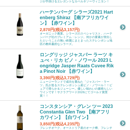
ジが手掛けるエレガントなカベルネソーヴィニヨン！
ハーテンバーグ シラーズ2021 Hart
enberg Shiraz 【南アフリカワイ
ン】【赤ワイン】
2,870円(税込3,157円)
オーガニック農業。シラーズのスペシャリスト、ハーテ
ンバーグ社のプレミアム・レンジ。何かの要素が突出し
たということの無い綺麗にまとまったステレンボシュ地
区の教科書的なシラーズ。
ロングリッジ ジャスパー ラーツ キ
ュべ・リカ ピノ・ノワール 2023 L
ongridge Jasper Raats Cuvee Rik
a Pinot Noir 【赤ワイン】
3,390円(税込3,729円)
ニュージーランドで成功を重ねた「ジャスパー・ラー
ツ」氏が造るステレンボッシュ産ピノ・ノワール！！ピ
ュアで滑らか＆ジューシー。優しい味わいの素晴らしい
ワインです！サクラアワード2026にてゴールド賞受
賞！！
コンスタンシア・グレン ツー 2023
Constantia Glen Two 【南アフリ
カワイン】【白ワイン】
3,850円(税込4,235円)
フレンチオーク、オーストリア産のオーク樽、フレンチ