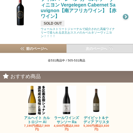
ィニヨン Vergelegen Cabernet Sa
uvignon【南アフリカワイン】【赤
ワイン】
SOLD OUT
ウォールストリートジャーナルで紹介された高級ワイナ
リーで造られる店主おススメのカベルネソーヴィニヨ
ン！！！！
前のページへ
次のページへ
全531商品中 / 505-531商品
おすすめ商品
アルヘイト カル
ラールワインズ
デイビット＆ナ
デイビット
トロジー Al
サンソー Ra
ディア アリスタ
ディア エル
7,190円(税込7,909
4,600円(税込5,060
5,300円(税込5,830
5,300円(税込5
円)
円)
円)
円)