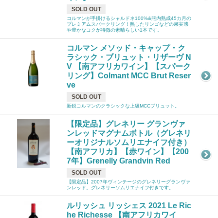
SOLD OUT
コルマンが手掛けるシャルドネ100%&瓶内熟成45カ月の
プレミアムスパークリング！熟したリンゴなどの果実感
や豊かなコクが特徴の素晴らしい1本です。
コルマン メソッド・キャップ・ク
ラシック・ブリュット・リザーヴ N
V 【南アフリカワイン】【スパーク
リング】Colmant MCC Brut Reser
ve
SOLD OUT
新鋭コルマンのクラシックな上級MCCブリュット。
【限定品】グレネリー グランヴァ
ンレッドマグナムボトル（グレネリ
ーオリジナルソムリエナイフ付き）
【南アフリカ】【赤ワイン】【200
7年】Grenelly Grandvin Red
SOLD OUT
【限定品】2007年ヴィンテージのグレネリーグランヴァ
ンレッド。グレネリーソムリエナイフ付きです。
ルリッシュ リッシェス 2021 Le Ric
he Richesse 【南アフリカワイ