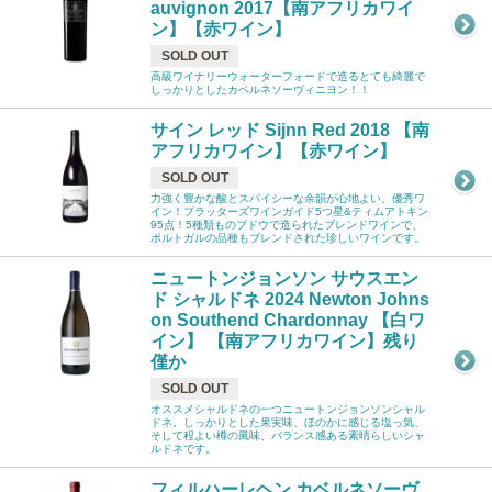
auvignon 2017【南アフリカワイ
ン】【赤ワイン】
SOLD OUT
高級ワイナリーウォーターフォードで造るとても綺麗で
しっかりとしたカベルネソーヴィニヨン！！
サイン レッド Sijnn Red 2018 【南
アフリカワイン】【赤ワイン】
SOLD OUT
力強く豊かな酸とスパイシーな余韻が心地よい、優秀ワ
イン！プラッターズワインガイド5つ星&ティムアトキン
95点！5種類ものブドウで造られたブレンドワインで、
ポルトガルの品種もブレンドされた珍しいワインです。
ニュートンジョンソン サウスエン
ド シャルドネ 2024 Newton Johns
on Southend Chardonnay 【白ワ
イン】 【南アフリカワイン】残り
僅か
SOLD OUT
オススメシャルドネの一つニュートンジョンソンシャル
ドネ。しっかりとした果実味、ほのかに感じる塩っ気、
そして程よい樽の風味、バランス感ある素晴らしいシャ
ルドネです。
フィルハーレヘン カベルネソーヴ