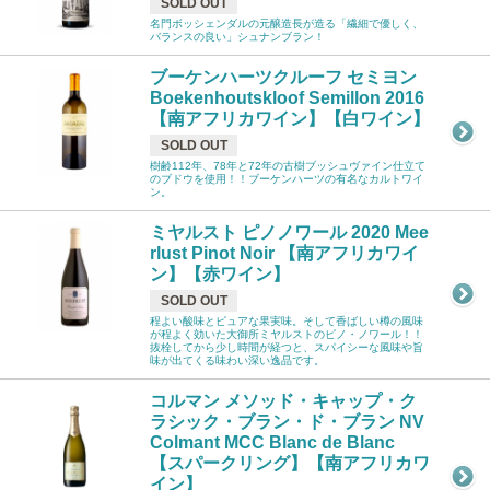
SOLD OUT
名門ボッシェンダルの元醸造長が造る「繊細で優しく、
バランスの良い」シュナンブラン！
ブーケンハーツクルーフ セミヨン
Boekenhoutskloof Semillon 2016
【南アフリカワイン】【白ワイン】
SOLD OUT
樹齢112年、78年と72年の古樹ブッシュヴァイン仕立て
のブドウを使用！！ブーケンハーツの有名なカルトワイ
ン。
ミヤルスト ピノノワール 2020 Mee
rlust Pinot Noir 【南アフリカワイ
ン】【赤ワイン】
SOLD OUT
程よい酸味とピュアな果実味。そして香ばしい樽の風味
が程よく効いた大御所ミヤルストのピノ・ノワール！！
抜栓してから少し時間が経つと、スパイシーな風味や旨
味が出てくる味わい深い逸品です。
コルマン メソッド・キャップ・ク
ラシック・ブラン・ド・ブラン NV
Colmant MCC Blanc de Blanc
【スパークリング】【南アフリカワ
イン】