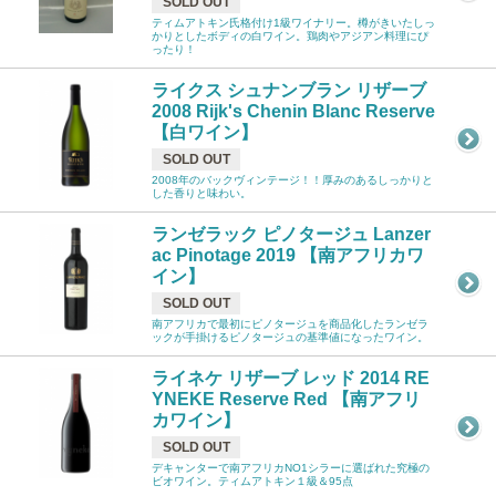
SOLD OUT
ティムアトキン氏格付け1級ワイナリー。樽がきいたしっ
かりとしたボディの白ワイン。鶏肉やアジアン料理にぴ
ったり！
ライクス シュナンブラン リザーブ
2008 Rijk's Chenin Blanc Reserve
【白ワイン】
SOLD OUT
2008年のバックヴィンテージ！！厚みのあるしっかりと
した香りと味わい。
ランゼラック ピノタージュ Lanzer
ac Pinotage 2019 【南アフリカワ
イン】
SOLD OUT
南アフリカで最初にピノタージュを商品化したランゼラ
ックが手掛けるピノタージュの基準値になったワイン。
ライネケ リザーブ レッド 2014 RE
YNEKE Reserve Red 【南アフリ
カワイン】
SOLD OUT
デキャンターで南アフリカNO1シラーに選ばれた究極の
ビオワイン。ティムアトキン１級＆95点