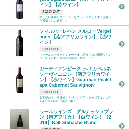
イン】【赤ワイン】
SOLD OUT
熟したい果実とスパイシーなニュアンスが上手く融合し
た素晴らしい逸品！！
フィルハーレヘン メルロー Vergel
egen 【南アフリカワイン】【赤ワ
イン】
SOLD OUT
ウォールストリートジャーナルで紹介された高級ワイナ
リーで造られる凝縮感のあるメルロー！！
ガーディアンピーク ラパ カベルネ
ソーヴィニヨン 【南アフリカワイ
ン】【赤ワイン】Guardian Peak L
apa Cabernet Sauvignon
SOLD OUT
お客様からも高評価！！ジョンプラッターズワインガイ
ド4.5~5.0星の上質な一本！！
ラールワインズ グルナッシュブラ
ン【南アフリカ】【白ワイン】【2
018】Rall Grenache Blanc