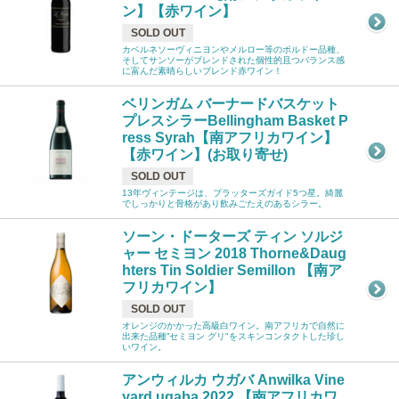
ン】【赤ワイン】
SOLD OUT
カベルネソーヴィニヨンやメルロー等のボルドー品種、
そしてサンソーがブレンドされた個性的且つバランス感
に富んだ素晴らしいブレンド赤ワイン！
ベリンガム バーナードバスケット
プレスシラーBellingham Basket P
ress Syrah【南アフリカワイン】
【赤ワイン】(お取り寄せ)
SOLD OUT
13年ヴィンテージは、プラッターズガイド5つ星。綺麗
でしっかりと骨格があり飲みごたえのあるシラー。
ソーン・ドーターズ ティン ソルジ
ャー セミヨン 2018 Thorne&Daug
hters Tin Soldier Semillon 【南ア
フリカワイン】
SOLD OUT
オレンジのかかった高級白ワイン。南アフリカで自然に
出来た品種”セミヨン グリ"をスキンコンタクトした珍し
いワイン。
アンウィルカ ウガバ Anwilka Vine
yard ugaba 2022 【南アフリカワ