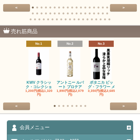
<
>
売れ筋商品
No.1
No.2
No.3
No.4
KWV クラシッ
アントニー ルパ
ボタニカ ビッ
ブーケンハ
ク・コレクショ
ート プロテア
グ・フラワー メ
クルーフ ポ
1,200円(税込1,320
1,890円(税込2,079
3,350円(税込3,685
1,560円(税込1
円)
円)
円)
円)
<
>
会員メニュー