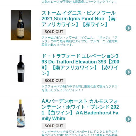
人気クローヌが手掛ける最高級スパークリングワイン！
ストーム イグニス・ピノノワール
2021 Storm Ignis Pinot Noir 【南
アフリカワイン】【赤ワイン】
SOLD OUT
ストームのピノ・ノワール「イグニス」「リッジ」「フ
レダ」の中で最も繊細なタイプで、ブルゴーニュ愛好家
垂涎の銘キュヴェです。
ド・トラフォード エレベーション3
93 De Trafford Elevation 393【200
9】 【南アフリカワイン】【赤ワイ
ン】
SOLD OUT
トラフォードの畑の中でも特に重要な畑で獲れたブドウ
を使ったプレミアムワイン！！
AAバーデンホースト カルモスフォ
ンテーン・ホワイト・ブレンド 202
1 【白ワイン】 AA Badenhorst Fa
mily White
SOLD OUT
インターナショナルワインレポートにて２０１６年の世
界のワインTOP100にランクイン！！10種類もの品種を