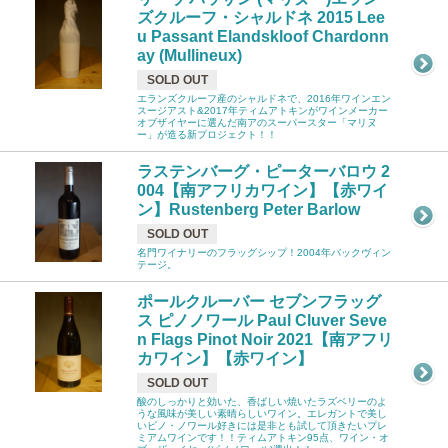
ズクルーフ・シャルドネ 2015 Lee
u Passant Elandskloof Chardonn
ay (Mullineux)
SOLD OUT
エランズクルーフ産のシャルドネで、2016年ワインエン
スージアスト&2017年ティムアトキンがワインメーカー
オブザイヤーに選んだ南アのスーパースター「マリヌ
ー」が造る新プロジェクト！！
ラステンバーグ・ピーターバロウ 2
004【南アフリカワイン】【赤ワイ
ン】Rustenberg Peter Barlow
SOLD OUT
名門ワイナリーのフラッグシップ！2004年バックヴィン
テージ。
ポールクルーバー セブンフラッグ
ス ピノノワール Paul Cluver Seve
n Flags Pinot Noir 2021【南アフリ
カワイン】【赤ワイン】
SOLD OUT
酸のしっかりと効いた、香ばしい焼いたラズベリーのよ
うな風味が美しい素晴らしいワイン。エレガントで美し
いピノ・ノワール好きには是非とも試して頂きたいプレ
ミアムワインです！！ティムアトキン95点、ワイン・オ