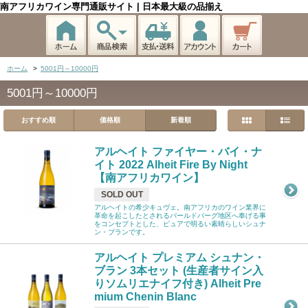
南アフリカワイン専門通販サイト | 日本最大級の品揃え
ホーム
>
5001円～10000円
5001円～10000円
おすすめ順
価格順
新着順
アルヘイト ファイヤー・バイ・ナ
イト 2022 Alheit Fire By Night
【南アフリカワイン】
SOLD OUT
アルヘイトの希少キュヴェ。南アフリカのワイン業界に
革命を起こしたとされるパールドバーグ地区へ奉げる事
をコンセプトとした、ピュアで明るい素晴らしいシュナ
ン・ブランです。
アルヘイト プレミアム シュナン・
ブラン 3本セット (生産者サイン入
りソムリエナイフ付き) Alheit Pre
mium Chenin Blanc