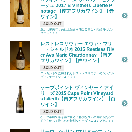
ージュ 2017 B Vintners Liberte Pi
notage 【南アフリカワイン】【赤
ワイン】
SOLD OUT
豊かな果実味と共に上品さを感じる美しく高品質なピノ
タージュ！！
レストレスリヴァー エヴァ・マリ
ー・シャルドネ 2015 Restless Riv
er Ava Marie Chardonnay 【南ア
フリカワイン】【白ワイン】
SOLD OUT
エレガントで洗練されたレストレスリヴァーのシングル
ヴィンヤードシャルドネ！！
ケープポイント ヴィンヤード アイ
リーズ 2015 Cape Point Vineyard
s Isliedh【南アフリカワイン】【白
ワイン】
SOLD OUT
ケープ半島で最も南にある「特別な畑」の凝縮感あるブ
ドウを使って造られた特別なソーヴィニヨンブラン！！
リーウ パッサン (マリヌー)エラン