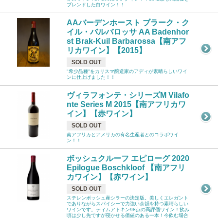
ブレンドした白ワイン！！
AAバーデンホースト ブラーク・ク
イル・バルバロッサ AA Badenhor
st Brak-Kuil Barbarossa【南アフ
リカワイン】【2015】
SOLD OUT
"希少品種"をカリスマ醸造家のアディが素晴らしいワイ
ンに仕上げました！！
ヴィラフォンテ・シリーズM Vilafo
nte Series M 2015【南アフリカワ
イン】【赤ワイン】
SOLD OUT
南アフリカとアメリカの有名生産者とのコラボワイ
ン！！
ボッシュクルーフ エピローグ 2020
Epilogue Boschkloof 【南アフリ
カワイン】【赤ワイン】
SOLD OUT
ステレンボッシュ産シラーの決定版。美しくエレガント
でありながらスパイシーで力強い余韻を持つ素晴らしい
ワインです。ティムアトキン98点の高評価ワイン！飲み
頃は少し先ですが寝かせる価値のある一本！今飲む場合