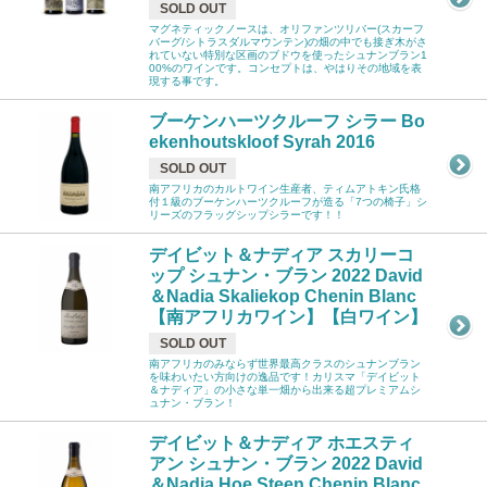
SOLD OUT
マグネティックノースは、オリファンツリバー(スカーフ
バーグ/シトラスダルマウンテン)の畑の中でも接ぎ木がさ
れていない特別な区画のブドウを使ったシュナンブラン1
00%のワインです。コンセプトは、やはりその地域を表
現する事です。
ブーケンハーツクルーフ シラー Bo
ekenhoutskloof Syrah 2016
SOLD OUT
南アフリカのカルトワイン生産者、ティムアトキン氏格
付１級のブーケンハーツクルーフが造る「7つの椅子」シ
リーズのフラッグシップシラーです！！
デイビット＆ナディア スカリーコ
ップ シュナン・ブラン 2022 David
＆Nadia Skaliekop Chenin Blanc
【南アフリカワイン】【白ワイン】
SOLD OUT
南アフリカのみならず世界最高クラスのシュナンブラン
を味わいたい方向けの逸品です！カリスマ「デイビット
＆ナディア」の小さな単一畑から出来る超プレミアムシ
ュナン・ブラン！
デイビット＆ナディア ホエスティ
アン シュナン・ブラン 2022 David
＆Nadia Hoe Steen Chenin Blanc