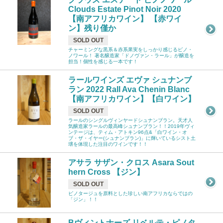
Clouds Estate Pinot Noir 2020
【南アフリカワイン】 【赤ワイ
ン】残り僅か
SOLD OUT
チャーミングな黒系＆赤系果実をしっかり感じるピノ・
ノワール！ 著名醸造家「ドノヴァン・ラール」が醸造を
担当！個性を感じる一本です！
ラールワインズ エヴァ シュナンブ
ラン 2022 Rall Ava Chenin Blanc
【南アフリカワイン】【白ワイン】
SOLD OUT
ラールのシングルヴィンヤードシュナンブラン。天才人
気醸造家ラールの最高峰シュナンブラン！！2019年ヴィ
ンテージは、ティム・アトキン96点&「白ワイン・オ
ブ・ザ・イヤー(シュナンブラン)」に輝いているシスト土
壌を体現した注目のワインです！！
アサラ サザン・クロス Asara Sout
hern Cross 【ジン】
SOLD OUT
ピノタージュを原料とした珍しい南アフリカならではの
「ジン」！！
Bヴィントナーズ リベルテ・ピノタ