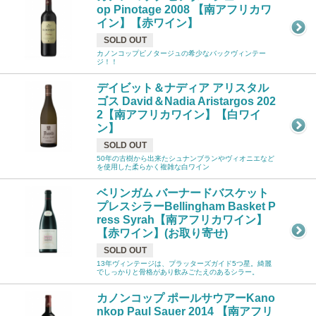
op Pinotage 2008 【南アフリカワ
イン】【赤ワイン】
SOLD OUT
カノンコップピノタージュの希少なバックヴィンテー
ジ！！
デイビット＆ナディア アリスタル
ゴス David＆Nadia Aristargos 202
2【南アフリカワイン】【白ワイ
ン】
SOLD OUT
50年の古樹から出来たシュナンブランやヴィオニエなど
を使用した柔らかく複雑な白ワイン
ベリンガム バーナードバスケット
プレスシラーBellingham Basket P
ress Syrah【南アフリカワイン】
【赤ワイン】(お取り寄せ)
SOLD OUT
13年ヴィンテージは、プラッターズガイド5つ星。綺麗
でしっかりと骨格があり飲みごたえのあるシラー。
カノンコップ ポールサウアーKano
nkop Paul Sauer 2014 【南アフリ