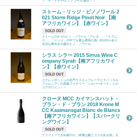
ブ・ザ・イヤー(ピノノワール)選出！！
ストーム・リッジ・ピノノワール 2
021 Storm Ridge Pinot Noir 【南
アフリカワイン】【赤ワイン】
SOLD OUT
ストームの3つのピノ・ノワール「フレダ」、「イグニ
ス」、「リッジ」の中でも最も標高の高い約330ｍあり
冷涼な東向きの畑のピノ・ノワール。
シラス シラー 2015 Sirrus Wine C
ompany Syrah【南アフリカワイ
ン】【赤ワイン】
SOLD OUT
ステレンボッシュの名門ラスエンフレーデとナパ（カル
フォルニア）の高級ワイナリー「シルバーオーク」との
コラボワイン！！
クローヌ MCC カイマンスハット・
ブラン・ド・ブラン 2018 Krone M
CC Kaaimansgat Blanc de Blancs
【南アフリカワイン】【スパークリ
ングワイン】
SOLD OUT
クリーミーできめ細やか、綺麗な酸とコクのある泡。大