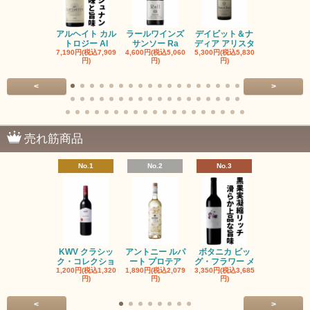
アルヘイト カル
ラールワインズ
デイビット＆ナ
デイビット
トロジー Al
サンソー Ra
ディア アリスタ
ディア エル
7,190円(税込7,909
4,600円(税込5,060
5,300円(税込5,830
5,300円(税込5
円)
円)
円)
円)
<
>
売れ筋商品
No.1
No.2
No.3
No.4
KWV クラシッ
アントニー ルパ
ボタニカ ビッ
ブーケンハ
ク・コレクショ
ート プロテア
グ・フラワー メ
クルーフ ポ
1,200円(税込1,320
1,890円(税込2,079
3,350円(税込3,685
1,560円(税込1
円)
円)
円)
円)
<
>