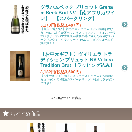
グラハムベック ブリュット Graha
m Beck Brut NV 【南アフリカワイ
ン】 【スパークリング】
3,170円(税込3,487円)
【当店一番人気!!】初めて南アフリカワインの泡を飲む
方、何にしようか迷っている方にオススメです!!マンデラ
大統領が、オバマ大統領が就任の時に飲んだ有名なスパ
ークリング！サクラアワード 2026にてダブルゴールド
賞受賞！！
【お中元ギフト】ヴィリエラ トラ
ディション ブリュット NV Villiera
Tradition Brut 【ラッピング込み】
3,182円(税込3,500円)
【お中元ギフト】過去にはファーストクラスでも採用さ
れたシャンパン製法のスパークリング！特別にラッピン
グ付き！
全12商品中 / 1-12商品
おすすめ商品