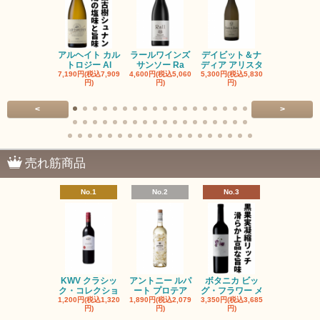
アルヘイト カル
ラールワインズ
デイビット＆ナ
デイビット
トロジー Al
サンソー Ra
ディア アリスタ
ディア エル
7,190円(税込7,909
4,600円(税込5,060
5,300円(税込5,830
5,300円(税込5
円)
円)
円)
円)
<
>
売れ筋商品
No.1
No.2
No.3
No.4
KWV クラシッ
アントニー ルパ
ボタニカ ビッ
ブーケンハ
ク・コレクショ
ート プロテア
グ・フラワー メ
クルーフ ポ
1,200円(税込1,320
1,890円(税込2,079
3,350円(税込3,685
1,560円(税込1
円)
円)
円)
円)