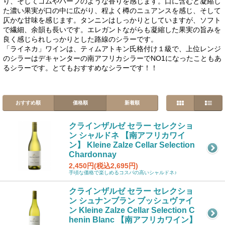
り、そしてゴムやハーブのような香りを感じます。口に含むと凝縮し
た濃い果実が口の中に広がり、程よく樽のニュアンスを感じ、そして
仄かな甘味を感じます。タンニンはしっかりとしていますが、ソフト
で繊細、余韻も長いです。エレガントながらも凝縮した果実の旨みを
良く感じられしっかりとした路線のシラーです。
「ライネカ」ワインは、ティムアトキン氏格付け１級で、上位レンジ
のシラーはデキャンターの南アフリカシラーでNO1になったこともあ
るシラーです。とてもおすすめなシラーです！！
おすすめ順
価格順
新着順
クラインザルゼ セラー セレクショ
ン シャルドネ 【南アフリカワイ
ン】 Kleine Zalze Cellar Selection
Chardonnay
2,450円(税込2,695円)
手頃な価格で楽しめるコスパの高いシャルドネ♪
クラインザルゼ セラー セレクショ
ン シュナンブラン ブッシュヴァイ
ン Kleine Zalze Cellar Selection C
henin Blanc 【南アフリカワイン】