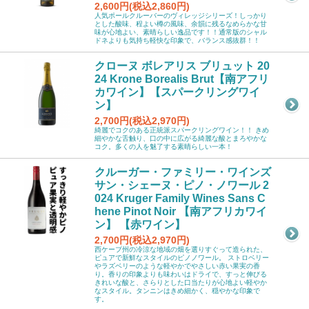
2,600円(税込2,860円)
人気ポールクルーバーのヴィレッジシリーズ！しっかり
とした酸味、程よい樽の風味、余韻に残るなめらかな甘
味が心地よい、素晴らしい逸品です！！通常版のシャル
ドネよりも気持ち軽快な印象で、バランス感抜群！！
クローヌ ボレアリス ブリュット 20
24 Krone Borealis Brut【南アフリ
カワイン】【スパークリングワイ
ン】
2,700円(税込2,970円)
綺麗でコクのある正統派スパークリングワイン！！ きめ
細やかな舌触り、口の中に広がる綺麗な酸とまろやかな
コク。多くの人を魅了する素晴らしい一本！
クルーガー・ファミリー・ワインズ
サン・シェーヌ・ピノ・ノワール 2
024 Kruger Family Wines Sans C
hene Pinot Noir 【南アフリカワイ
ン】 【赤ワイン】
2,700円(税込2,970円)
西ケープ州の冷涼な地域の畑を選りすぐって造られた、
ピュアで新鮮なスタイルのピノノワール。 ストロベリー
やラズベリーのような軽やかでやさしい赤い果実の香
り。香りの印象よりも味わいはドライで、すっと伸びる
きれいな酸と、さらりとした口当たりが心地よい軽やか
なスタイル。タンニンはきめ細かく、穏やかな印象で
す。