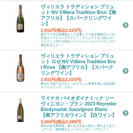
ヴィリエラ トラディション ブリュ
ット NV Villiera Tradition Brut【南
アフリカ】【スパークリングワイ
ン】
2,932円(税込3,225円)
南アフリカの定番泡として定着しつつある素晴らしいお
手頃スパークリングワイン！！ティムアトキン氏レポー
トにてここ5年で2回もベストバリュースパークリングに
選ばれました！！
ヴィリエラ トラディション ブリュ
ット ロゼ NV Villiera Tradition Bru
t Rose 【南アフリカ】【スパーク
リングワイン】
2,932円(税込3,225円)
爽やかでありながらしっかりとした果実を感じる高品質
スパークリング・ロゼ！
ライナカ バイオダイナミック ソー
ヴィニヨン・ブラン 2023 Reyneke
Biodynamic Sauvignon Blanc
【南アフリカワイン】【白ワイン】
3,080円(税込3,388円)
厚みのある果実味、柔らかさがあり程よい草のようなニ
ュアンス。個性豊かなソーヴィニヨン・ブラン！！