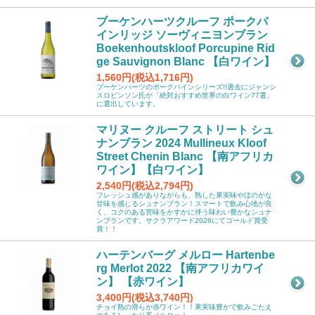
ブーケンハーツクルーフ ポークパ
インリッジ ソーヴィニヨンブラン
Boekenhoutskloof Porcupine Rid
ge Sauvignon Blanc 【白ワイン】
1,560円(税込1,716円)
ブーケンハーツのポークパインシリーズ!!過去にジャンシ
スロビンソン氏が「絶対おすすめ世界の白ワイン77選」
に選出しています。
マリヌー クルーフ ストリート シュ
ナンブラン 2024 Mullineux Kloof
Street Chenin Blanc 【南アフリカ
ワイン】【白ワイン】
2,540円(税込2,794円)
フレッシュ感がありながらも、熟した果実味やほのかな
甘味を感じるシュナンブラン！スマートで飲み心地が良
く、コクのある苦味をかすかに伴う味わい豊かなシュナ
ンブランです。サクラアワード2026にてゴールド賞受
賞！！
ハーテンバーグ メルロー Hartenbe
rg Merlot 2022 【南アフリカワイ
ン】 【赤ワイン】
3,400円(税込3,740円)
チョイ熟の滑らか赤ワイン！！果実味豊かで飲みごたえ