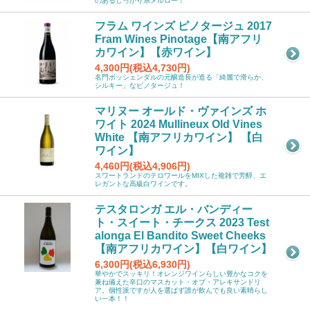
のあるしっかり系メルロー！
フラム ワインズ ピノタージュ 2017
Fram Wines Pinotage【南アフリ
カワイン】【赤ワイン】
4,300円(税込4,730円)
名門ボッシェンダルの元醸造長が造る「綺麗で滑らか、
シルキー」なピノタージュ！
マリヌー オールド・ヴァインズ ホ
ワイト 2024 Mullineux Old Vines
White 【南アフリカワイン】 【白
ワイン】
4,460円(税込4,906円)
スワートランドのテロワールをMIXした複雑で芳醇、エ
レガントな高級白ワインです。
テスタロンガ エル・バンディー
ト・スイート・チークス 2023 Test
alonga El Bandito Sweet Cheeks
【南アフリカワイン】【白ワイン】
6,300円(税込6,930円)
華やかでスッキリ！オレンジワインらしい豊かなコクを
兼ね備えた辛口のマスカット・オブ・アレキサンドリ
ア。個性派ですが人を選ばず誰が飲んでも良い素晴らし
い一本！！