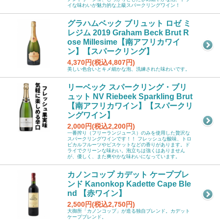
イな味わいが魅力的な上級スパークリングワイン！
グラハムベック ブリュット ロゼ ミ
レジム 2019 Graham Beck Brut R
ose Millesime【南アフリカワイ
ン】【スパークリング】
4,370円(税込4,807円)
美しい色合いとキメ細かな泡、洗練された味わいです。
リーベック スパークリング・ブリ
ュット NV Riebeek Sparkling Brut
【南アフリカワイン】【スパークリ
ングワイン】
2,000円(税込2,200円)
一番搾り（フリーランジュース）のみを使用した贅沢な
スパークリングワインです！！ フレッシュな酸味、トロ
ピカルフルーツやビスケットなどの香りがあります。ド
ライでクリーンな味わい。泡立ちは強くはありません
が、優しく、また爽やかな味わいになっています。
カノンコップ カデット ケープブレ
ンド Kanonkop Kadette Cape Ble
nd 【赤ワイン】
2,500円(税込2,750円)
大御所「カノンコップ」が造る独自ブレンド。カデット
ケープブレンド。