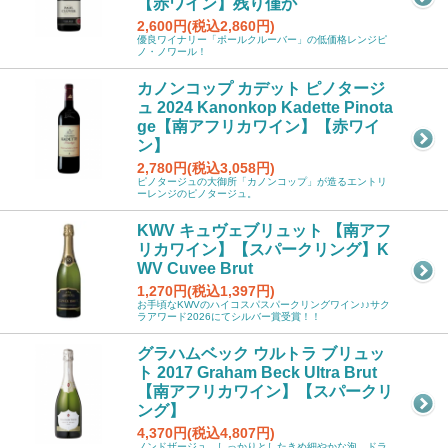
【赤ワイン】残り僅か
2,600円(税込2,860円)
優良ワイナリー「ポールクルーバー」の低価格レンジピ
ノ・ノワール！
カノンコップ カデット ピノタージ
ュ 2024 Kanonkop Kadette Pinota
ge【南アフリカワイン】【赤ワイ
ン】
2,780円(税込3,058円)
ピノタージュの大御所「カノンコップ」が造るエントリ
ーレンジのピノタージュ。
KWV キュヴェブリュット 【南アフ
リカワイン】【スパークリング】K
WV Cuvee Brut
1,270円(税込1,397円)
お手頃なKWVのハイコスパスパークリングワイン♪♪サク
ラアワード2026にてシルバー賞受賞！！
グラハムベック ウルトラ ブリュッ
ト 2017 Graham Beck Ultra Brut
【南アフリカワイン】【スパークリ
ング】
4,370円(税込4,807円)
ノンドザージュ、しっかりとしたきめ細やかな泡、ドラ