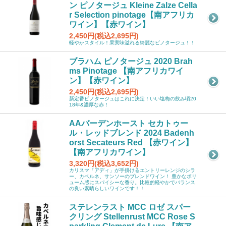
ン ピノタージュ Kleine Zalze Cella
r Selection pinotage【南アフリカ
ワイン】【赤ワイン】
2,450円(税込2,695円)
軽やかスタイル！果実味溢れる綺麗なピノタージュ！！
ブラハム ピノタージュ 2020 Brah
ms Pinotage 【南アフリカワイ
ン】【赤ワイン】
2,450円(税込2,695円)
新定番ピノタージュはこれに決定！いい塩梅の飲み頃20
18年&濃厚な赤！
AAバーデンホースト セカトゥー
ル・レッドブレンド 2024 Badenh
orst Secateurs Red 【赤ワイン】
【南アフリカワイン】
3,320円(税込3,652円)
カリスマ「アディ」が手掛けるエントリーレンジのシラ
ー、カベルネ、サンソーのブレンドワイン！ 豊かなボリ
ューム感にスパイシーな香り。比較的軽やかでバランス
の良い素晴らしいワインです！！
ステレンラスト MCC ロゼ スパー
クリング Stellenrust MCC Rose S