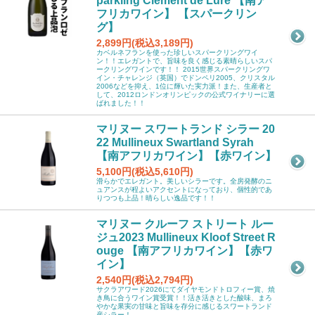
parkling Clement de Lure 【南ア
フリカワイン】 【スパークリン
グ】
2,899円(税込3,189円)
カベルネフランを使った珍しいスパークリングワイ
ン！！エレガントで、旨味を良く感じる素晴らしいスパ
ークリングワインです！！ 2015世界スパークリングワ
イン・チャレンジ（英国）でドンペリ2005、クリスタル
2006などを抑え、1位に輝いた実力派！また、生産者と
して、2012ロンドンオリンピックの公式ワイナリーに選
ばれました！！
マリヌー スワートランド シラー 20
22 Mullineux Swartland Syrah
【南アフリカワイン】【赤ワイン】
5,100円(税込5,610円)
滑らかでエレガント。美しいシラーです。全房発酵のニ
ュアンスが程よいアクセントになっており、個性的であ
りつつも上品！晴らしい逸品です！！
マリヌー クルーフ ストリート ルー
ジュ2023 Mullineux Kloof Street R
ouge 【南アフリカワイン】【赤ワ
イン】
2,540円(税込2,794円)
サクラアワード2026にてダイヤモンドトロフィー賞、焼
き鳥に合うワイン賞受賞！！活き活きとした酸味、まろ
やかな果実の甘味と旨味を存分に感じるスワートランド
産シラー！