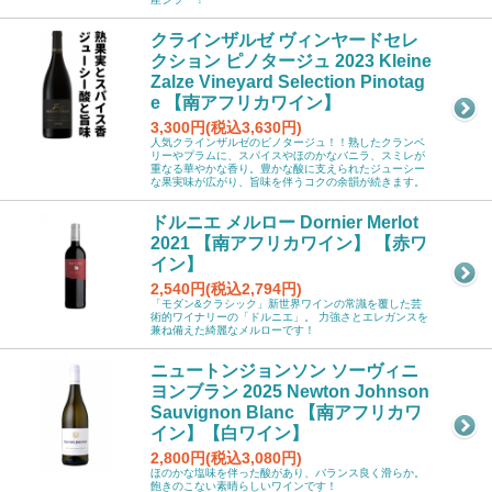
クラインザルゼ ヴィンヤードセレ
クション ピノタージュ 2023 Kleine
Zalze Vineyard Selection Pinotag
e 【南アフリカワイン】
3,300円(税込3,630円)
人気クラインザルゼのピノタージュ！！熟したクランベ
リーやプラムに、スパイスやほのかなバニラ、スミレが
重なる華やかな香り。豊かな酸に支えられたジューシー
な果実味が広がり、旨味を伴うコクの余韻が続きます。
ドルニエ メルロー Dornier Merlot
2021 【南アフリカワイン】 【赤ワ
イン】
2,540円(税込2,794円)
「モダン&クラシック」新世界ワインの常識を覆した芸
術的ワイナリーの「ドルニエ」。 力強さとエレガンスを
兼ね備えた綺麗なメルローです！
ニュートンジョンソン ソーヴィニ
ヨンブラン 2025 Newton Johnson
Sauvignon Blanc 【南アフリカワ
イン】【白ワイン】
2,800円(税込3,080円)
ほのかな塩味を伴った酸があり、バランス良く滑らか。
飽きのこない素晴らしいワインです！