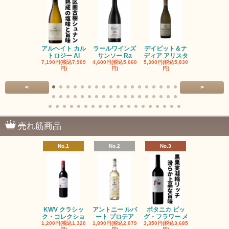
アルヘイト カル
ラールワインズ
デイビット＆ナ
デイビット
トロジー Al
サンソー Ra
ディア アリスタ
ディア エル
7,190円(税込7,909
4,600円(税込5,060
5,300円(税込5,830
5,300円(税込5
円)
円)
円)
円)
<
>
売れ筋商品
No.1
No.2
No.3
No.4
KWV クラシッ
アントニー ルパ
ボタニカ ビッ
ブーケンハ
ク・コレクショ
ート プロテア
グ・フラワー メ
クルーフ ポ
1,200円(税込1,320
1,890円(税込2,079
3,350円(税込3,685
1,560円(税込1