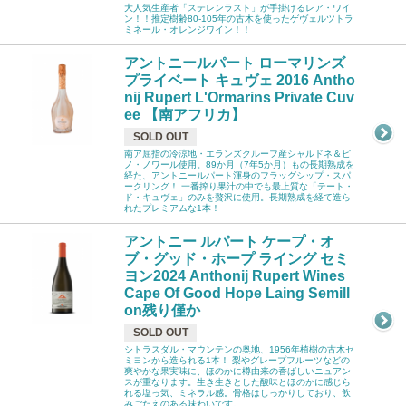
大人気生産者「ステレンラスト」が手掛けるレア・ワイ
ン！！推定樹齢80-105年の古木を使ったゲヴェルツトラ
ミネール・オレンジワイン！！
アントニールパート ローマリンズ
プライベート キュヴェ 2016 Antho
nij Rupert L'Ormarins Private Cuv
ee 【南アフリカ】
SOLD OUT
南ア屈指の冷涼地・エランズクルーフ産シャルドネ＆ピ
ノ・ノワール使用。89か月（7年5か月）もの長期熟成を
経た、アントニールパート渾身のフラッグシップ・スパ
ークリング！ 一番搾り果汁の中でも最上質な「テート・
ド・キュヴェ」のみを贅沢に使用。長期熟成を経て造ら
れたプレミアムな1本！
アントニー ルパート ケープ・オ
ブ・グッド・ホープ ライング セミ
ヨン2024 Anthonij Rupert Wines
Cape Of Good Hope Laing Semill
on残り僅か
SOLD OUT
シトラスダル・マウンテンの奥地、1956年植樹の古木セ
ミヨンから造られる1本！ 梨やグレープフルーツなどの
爽やかな果実味に、ほのかに樽由来の香ばしいニュアン
スが重なります。生き生きとした酸味とほのかに感じら
れる塩っ気、ミネラル感。骨格はしっかりしており、飲
みごたえのある味わいです。