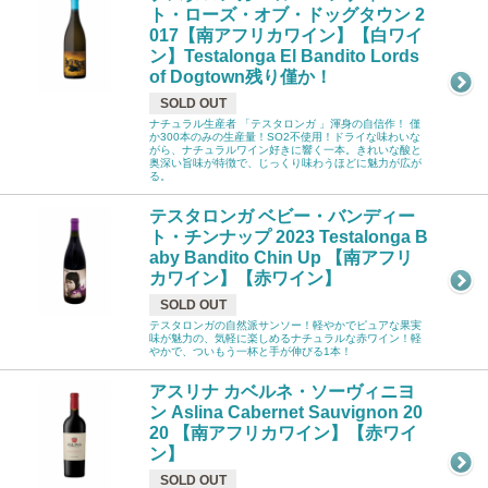
ト・ローズ・オブ・ドッグタウン 2
017【南アフリカワイン】【白ワイ
ン】Testalonga El Bandito Lords
of Dogtown残り僅か！
SOLD OUT
ナチュラル生産者 「テスタロンガ 」渾身の自信作！ 僅
か300本のみの生産量！SO2不使用！ドライな味わいな
がら、ナチュラルワイン好きに響く一本。きれいな酸と
奥深い旨味が特徴で、じっくり味わうほどに魅力が広が
る。
テスタロンガ ベビー・バンディー
ト・チンナップ 2023 Testalonga B
aby Bandito Chin Up 【南アフリ
カワイン】【赤ワイン】
SOLD OUT
テスタロンガの自然派サンソー！軽やかでピュアな果実
味が魅力の、気軽に楽しめるナチュラルな赤ワイン！軽
やかで、ついもう一杯と手が伸びる1本！
アスリナ カベルネ・ソーヴィニヨ
ン Aslina Cabernet Sauvignon 20
20 【南アフリカワイン】【赤ワイ
ン】
SOLD OUT