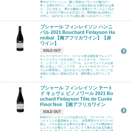
華やかでフレッシュ、酸と旨味のバランスが魅力の一
本！ 白桃や洋ナシ、オレンジの花を思わせる華やかな香
り。 口に含むと、豊かな酸味と旨味がバランスよく広が
り、まろやかで滑らかな口当たり。透明感のある味わい
の中に、ほのかなミネラル感も感じられるワインです。
ブシャール フィンレイソン ハンニ
バル 2021 Bouchard Finlayson Ha
nnibal 【南アフリカワイン】【赤
ワイン】
SOLD OUT
チェリーやラズベリー、スパイス香る個性派ブレンド！
サンジョヴェーゼを主体に、ネッビオーロ、バルベー
ラ、シラーズ、ピノ・ノワール、ムールヴェードルを使
用した珍しいブレンドです。 チェリーやラズベリー、プ
ラムの果実味に、ほのかなバニラの香り。スパイシーな
余韻と心地よい旨味が広がる、個性豊かな赤ワインで
す。
ブシャール フィンレイソン テート
ド キュヴェ ピノノワール 2021 Bo
uchard Finlayson Tête de Cuvée
Pinot Noir 【南アフリカワイン
SOLD OUT
特定のヴィンテージにのみ造られる、ブシャール・フィ
ンレイソンの最高峰キュヴェ。 赤系果実やラズベリーに
加え、バラを思わせる華やかな香り。バニラや樽由来の
ニュアンスが重なり、エレガントで奥行きのある印象を