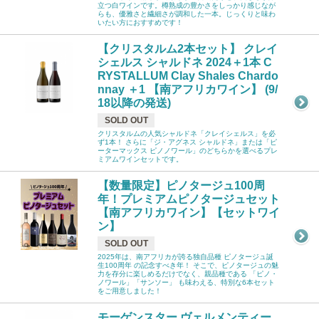
立つ白ワインです。樽熟成の豊かさをしっかり感じなが
らも、優雅さと繊細さが調和した一本。じっくりと味わ
いたい方におすすめです！
【クリスタルム2本セット】 クレイ
シェルス シャルドネ 2024＋1本 C
RYSTALLUM Clay Shales Chardo
nnay ＋1 【南アフリカワイン】 (9/
18以降の発送)
SOLD OUT
クリスタルムの人気シャルドネ「クレイシェルス」を必
ず1本！ さらに「ジ・アグネス シャルドネ」または「ピ
ーターマックス ピノノワール」のどちらかを選べるプレ
ミアムワインセットです。
【数量限定】ピノタージュ100周
年！プレミアムピノタージュセット
【南アフリカワイン】【セットワイ
ン】
SOLD OUT
2025年は、南アフリカが誇る独自品種 ピノタージュ誕
生100周年 の記念すべき年！ そこで、ピノタージュの魅
力を存分に楽しめるだけでなく、親品種である 「ピノ・
ノワール」「サンソー」 も味わえる、特別な6本セット
をご用意しました！
モーゲンスター ヴェルメンティー