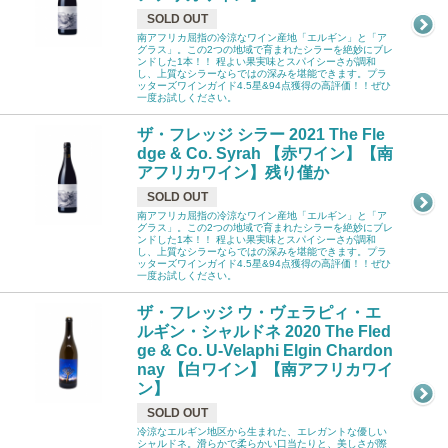
SOLD OUT
南アフリカ屈指の冷涼なワイン産地「エルギン」と「ア
グラス」。この2つの地域で育まれたシラーを絶妙にブレ
ンドした1本！！ 程よい果実味とスパイシーさが調和
し、上質なシラーならではの深みを堪能できます。プラ
ッターズワインガイド4.5星&94点獲得の高評価！！ぜひ
一度お試しください。
ザ・フレッジ シラー 2021 The Fle
dge & Co. Syrah 【赤ワイン】【南
アフリカワイン】残り僅か
SOLD OUT
南アフリカ屈指の冷涼なワイン産地「エルギン」と「ア
グラス」。この2つの地域で育まれたシラーを絶妙にブレ
ンドした1本！！ 程よい果実味とスパイシーさが調和
し、上質なシラーならではの深みを堪能できます。プラ
ッターズワインガイド4.5星&94点獲得の高評価！！ぜひ
一度お試しください。
ザ・フレッジ ウ・ヴェラピィ・エ
ルギン・シャルドネ 2020 The Fled
ge & Co. U-Velaphi Elgin Chardon
nay 【白ワイン】【南アフリカワイ
ン】
SOLD OUT
冷涼なエルギン地区から生まれた、エレガントな優しい
シャルドネ。滑らかで柔らかい口当たりと、美しさが際