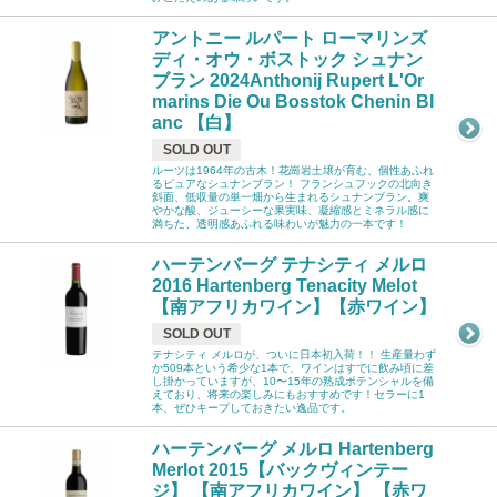
アントニー ルパート ローマリンズ
ディ・オウ・ボストック シュナン
ブラン 2024Anthonij Rupert L'Or
marins Die Ou Bosstok Chenin Bl
anc 【白】
SOLD OUT
ルーツは1964年の古木！花崗岩土壌が育む、個性あふれ
るピュアなシュナンブラン！ フランシュフックの北向き
斜面、低収量の単一畑から生まれるシュナンブラン。爽
やかな酸、ジューシーな果実味、凝縮感とミネラル感に
満ちた、透明感あふれる味わいが魅力の一本です！
ハーテンバーグ テナシティ メルロ
2016 Hartenberg Tenacity Melot
【南アフリカワイン】【赤ワイン】
SOLD OUT
テナシティ メルロが、ついに日本初入荷！！ 生産量わず
か509本という希少な1本で、ワインはすでに飲み頃に差
し掛かっていますが、10〜15年の熟成ポテンシャルを備
えており、将来の楽しみにもおすすめです！セラーに1
本、ぜひキープしておきたい逸品です。
ハーテンバーグ メルロ Hartenberg
Merlot 2015【バックヴィンテー
ジ】 【南アフリカワイン】 【赤ワ