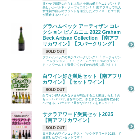
甘やかで妖艶ながらも上品さを兼ね備えたエレガントで
美しいカベルネ・ソーヴィニヨン！！ 南アフリカで黒人
女性初の自らのブランドを確立したヌツィキ・ビエラ氏
が醸造するワイン！！
グラハムベック アーティザン コレ
クション ピノムニエ 2022 Graham
Beck Artisan Collection 【南アフ
リカワイン】【スパークリング】
SOLD OUT
グラハムベックの希少スパークリング！「 アーティザン
・ コレクション 」！！ ピノ・ムニエ100%のブラン・
ド・ノワール！！数量ごくわずかの超希少品です！！
白ワイン好き満足セット【南アフリ
カワイン】【セットワイン】
SOLD OUT
白ワイン好きのみなさまが満足すること間違いなし！の
セット♪♪ 2000円台を中心に、さまざまな品種を飲み比
べできる、バラエティ豊かな白ワインをセレクト！
サクラアワード受賞セット2025
【南アフリカワイン】
SOLD OUT
日本最大のワインコンテスト『サクラアワード2025』で
受賞したワインセットです！