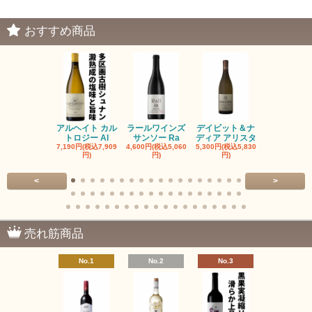
おすすめ商品
アルヘイト カル
ラールワインズ
デイビット＆ナ
デイビット
トロジー Al
サンソー Ra
ディア アリスタ
ディア エル
7,190円(税込7,909
4,600円(税込5,060
5,300円(税込5,830
5,300円(税込5
円)
円)
円)
円)
<
>
売れ筋商品
No.1
No.2
No.3
No.4