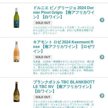
ドルニエ ピノグリージョ 2024 Dor
nier Pinot Grigio 【南アフリカワイ
ン】【白ワイン】
SOLD OUT
ドルニエのピノグリがスポットで入荷！ スッキリとしな
がらもほどよいボリューム感。きれいな果実を堪能でき
るピノ・グリージョ！
キアモント ロゼ 2024 Keermont R
ose 【南アフリカワイン】【ロゼワ
イン】
SOLD OUT
生産量、1156本！樽発酵されているロゼですが、樽の香
りは控えめ熟したイチゴやチェリーなどフレッシュな香
り。柔らかな口当たりでフレッシュな酸と果実の旨味が
口の中で広がり、余韻にも心地よく残ります。樽熟成由
来か、ほんのりボリュームがあります。
ブランクボトル TBC BLANKBOTT
LE TBC NV 【南アフリカワイン】
【白ワイン】
SOLD OUT
ブランクボトルから樽を使ったリッチ＆華やかなヴィオ
ニエが新入荷！ ヴィオニエらしいアプリコットや桃、白
い花など華やかな香りやオーク樽の香りも心地よく、し