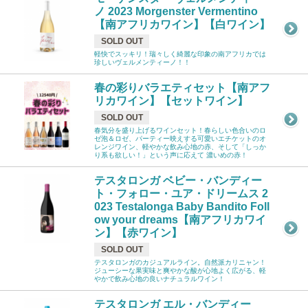
ノ 2023 Morgenster Vermentino
【南アフリカワイン】【白ワイン】
SOLD OUT
軽快でスッキリ！瑞々しく綺麗な印象の南アフリカでは
珍しいヴェルメンティーノ！！
春の彩りバラエティセット【南アフ
リカワイン】【セットワイン】
SOLD OUT
春気分を盛り上げるワインセット！春らしい色合いのロ
ゼ泡＆ロゼ、パーティー映えする可愛いエチケットのオ
レンジワイン、軽やかな飲み心地の赤、そして「しっか
り系も欲しい！」という声に応えて 濃いめの赤！
テスタロンガ ベビー・バンディー
ト・フォロー・ユア・ドリームス 2
023 Testalonga Baby Bandito Foll
ow your dreams【南アフリカワイ
ン】【赤ワイン】
SOLD OUT
テスタロンガのカジュアルライン。自然派カリニャン！
ジューシーな果実味と爽やかな酸が心地よく広がる、軽
やかで飲み心地の良いナチュラルワイン！
テスタロンガ エル・バンディー