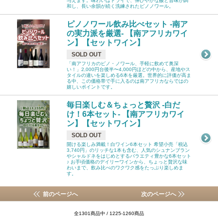
与えます。味わいはドライで、伸びやかな酸と旨味が調
和し、長い余韻が続く洗練されたピノノワール。
ピノノワール飲み比べセット -南ア
の実力派を厳選- 【南アフリカワイ
ン】【セットワイン】
SOLD OUT
「南アフリカのピノ・ノワール、手軽に飲めて奥深
い！」2,000円台後半〜4,000円ほどの中から、産地やス
タイルの違いを楽しめる6本を厳選。世界的に評価が高ま
る中、この価格帯で手に入るのは南アフリカならではの
嬉しいポイントです。
毎日楽しむ＆ちょっと贅沢 -白だ
け！6本セット- 【南アフリカワイ
ン】【セットワイン】
SOLD OUT
開ける楽しみ満載！白ワイン6本セット 希望小売「税込
3,740円」のリッチな1本も含む、人気のシュナンブラン
やシャルドネをはじめとするバラエティ豊かな6本セット
♪ お手頃価格のデイリーワインから、ちょっと贅沢な味
わいまで、飲み比べのワクワク感をたっぷり楽しめま
す。
前のページへ
次のページへ
全1301商品中 / 1225-1260商品