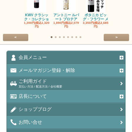
KWV クラシッ
アントニー ルパ
ボタニカ ビッ
ブーケンハ
ク・コレクショ
ート プロテア
グ・フラワー メ
クルーフ ポ
1,200円(税込1,320
1,890円(税込2,079
3,350円(税込3,685
1,560円(税込1
円)
円)
円)
円)
<
>
会員メニュー
メールマガジン登録・解除
ご利用ガイド
支払い方法 / 配送方法 / 会社概要
店長について
ショップブログ
お問い合せ