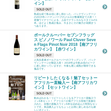
イン】
SOLD OUT
熟成を経て飲み頃に差し掛かった、バックヴィンテージ
の2015年ハーテンバーグのメルロが数量限定で入荷！！
老舗ワイナリーによる、上品でクラシカルなスタイルの1
本。ほどよく熟成が進み、今まさにその魅力が花開きつ
つあります。
ポールクルーバー セブンフラッグ
ス ピノノワール Paul Cluver Seve
n Flags Pinot Noir 2018【南アフリ
カワイン】【赤ワイン】
SOLD OUT
人気生産者ポールクルーバーのフラッグシップ、バック
ヴィンテージが限定入荷！ 2018年は今飲み頃のピーク
に差し掛かっていますが、今後も更に成熟が期待できる
逸品です。
リピートしたくなる！魅了セットー
アフリカー直輸入ー【南アフリカワ
イン】【セットワイン】
SOLD OUT
飲めばわかる！リピートしたくなるアフリカー直輸入ワ
イン6本セット！ アフリカーが南アフリカ現地で直接仕
入れた、自慢の直輸入ワイン6本を詰め込んだ特別なセッ
トです。単品購入よりもちょっとお得に楽しめるのも嬉
しいポイント。