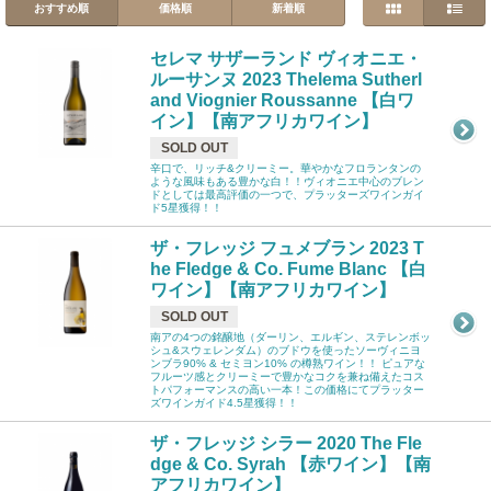
おすすめ順
価格順
新着順
セレマ サザーランド ヴィオニエ・
ルーサンヌ 2023 Thelema Sutherl
and Viognier Roussanne 【白ワ
イン】【南アフリカワイン】
SOLD OUT
辛口で、リッチ&クリーミー。華やかなフロランタンの
ような風味もある豊かな白！！ヴィオニエ中心のブレン
ドとしては最高評価の一つで、プラッターズワインガイ
ド5星獲得！！
ザ・フレッジ フュメブラン 2023 T
he Fledge & Co. Fume Blanc 【白
ワイン】【南アフリカワイン】
SOLD OUT
南アの4つの銘醸地（ダーリン、エルギン、ステレンボッ
シュ&スウェレンダム）のブドウを使ったソーヴィニヨ
ンブラ90% & セミヨン10% の樽熟ワイン！！ ピュアな
フルーツ感とクリーミーで豊かなコクを兼ね備えたコス
トパフォーマンスの高い一本！この価格にてプラッター
ズワインガイド4.5星獲得！！
ザ・フレッジ シラー 2020 The Fle
dge & Co. Syrah 【赤ワイン】【南
アフリカワイン】