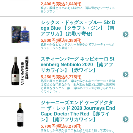
2,400円(税込2,640円)
程よい酸味とコクのある味わい。旨味豊かなソーヴィニ
ヨンブラン！！
シックス・ドッグス・ブルー Six D
ogs Blue 【クラフト・ジン】【南
アフリカ】 (お取り寄せ)
5,800円(税込6,380円)
色鮮やかなビビッドブルー＆華やかでフルーティ―なク
ラフト・ジンが登場！！
スティーンバーグ ネッビオーロ St
eenberg Nebbiolo 2020 【南アフ
リカワイン】【赤ワイン】
5,250円(税込5,775円)
熟度の高さと凝縮感、旨味が広がるネッビオーロ！最初
は控えめな印象ながら、飲み進めるほどに濃厚な果実味
と豊富なタンニン、酸、旨味のバランスが感じられてい
くワインです。
ジャーニーズエンド ケープドクタ
ー ザ・レッド 2020 Journeys End
Cape Doctor The Red 【赤ワイ
ン】【南アフリカワイン】
5,700円(税込6,270円)
樽をしっかり効かせつつも上品！程よく熟して柔らか。