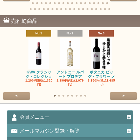
売れ筋商品
No.1
No.2
No.3
No.4
KWV クラシッ
アントニー ルパ
ボタニカ ビッ
ブーケンハ
ク・コレクショ
ート プロテア
グ・フラワー メ
クルーフ ポ
1,200円(税込1,320
1,890円(税込2,079
3,350円(税込3,685
1,560円(税込1
円)
円)
円)
円)
<
>
会員メニュー
メールマガジン登録・解除