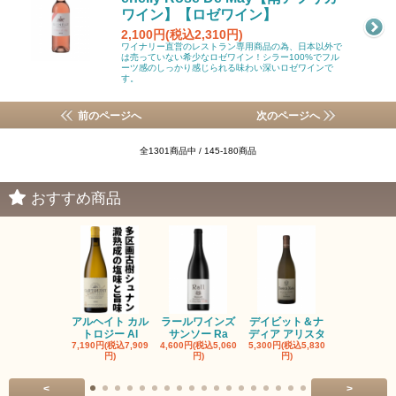
ワイン】【ロゼワイン】
2,100円(税込2,310円)
ワイナリー直営のレストラン専用商品の為、日本以外で
は売っていない希少なロゼワイン！シラー100%でフル
ーツ感のしっかり感じられる味わい深いロゼワインで
す。
前のページへ
次のページへ
全1301商品中 / 145-180商品
おすすめ商品
アルヘイト カル
ラールワインズ
デイビット＆ナ
デイビット
トロジー Al
サンソー Ra
ディア アリスタ
ディア エル
7,190円(税込7,909
4,600円(税込5,060
5,300円(税込5,830
5,300円(税込5
円)
円)
円)
円)
<
>