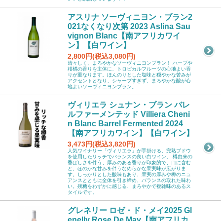
アスリナ ソーヴィニヨン・ブラン2
021なくなり次第 2023 Aslina Sau
vignon Blanc【南アフリカワイ
ン】【白ワイン】
2,800円(税込3,080円)
清々しく、まろやかなソーヴィニヨンブラン！ ハーブや
柑橘の香りを主体に、トロピカルフルーツの心地よい香
りが重なります。ほんのりとした塩味と穏やかな苦みが
アクセントとなり、シャープすぎず、まろやかな酸が心
地よいソーヴィニヨンブラン。
ヴィリエラ シュナン・ブラン バレ
ルファーメンテッド Villiera Cheni
n Blanc Barrel Fermented 2024
【南アフリカワイン】【白ワイン】
3,473円(税込3,820円)
人気ワイナリー「ヴィリエラ」が手掛ける、完熟ブドウ
を使用したリッチでバランスの良い白ワイン。 樽由来の
香ばしさを伴う、厚みのある香りが印象的で、口に含む
と、ほのかな甘みを伴うなめらかな果実味が広がりま
す。しっかりとした酸味もあり、果実の厚みや樽のニュ
アンスとともに全体を引き締め、バランスの取れた味わ
い。残糖をわずかに感じる、まろやかで複雑味のあるス
タイルです。
グレネリー ロゼ・ド・メイ2025 Gl
enelly Rose De May【南アフリカ