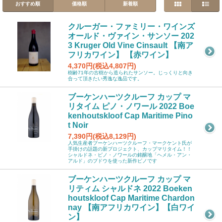
おすすめ順
価格順
新着順
クルーガー・ファミリー・ワインズ
オールド・ヴァイン・サンソー 202
3 Kruger Old Vine Cinsault 【南ア
フリカワイン】 【赤ワイン】
4,370円(税込4,807円)
樹齢71年の古樹から造られたサンソー。じっくりと向き
合って頂きたい秀逸な逸品です。
ブーケンハーツクルーフ カップ マ
リタイム ピノ・ノワール 2022 Boe
kenhoutskloof Cap Maritime Pino
t Noir
7,390円(税込8,129円)
人気生産者ブーケンハーツクルーフ・マークケント氏が
手掛けの話題の新プロジェクト、カップマリタイム！！
シャルドネ・ピノ・ノワールの銘醸地「ヘメル・アン・
アルド」のブドウを使った新作ピノです
ブーケンハーツクルーフ カップ マ
リティム シャルドネ 2022 Boeken
houtskloof Cap Maritime Chardon
nay 【南アフリカワイン】【白ワイ
ン】