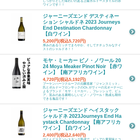
しっかりとした味わいのある上級ボルドースタイルの赤
ワインです！！
ジャーニーズエンド デスティネー
ション シャルドネ 2023 Journeys
End Destination Chardonnay
【白ワイン】
5,200円(税込5,720円)
厚みのあるリッチでまろやか、そしてナチュラルなテイ
ストのシャルドネ！！
モヤ・ミーカー ピノ・ノワール 20
24 Moya Meaker Pinot Noir 【赤ワ
イン】【南アフリカワイン】
4,720円(税込5,192円)
ブーケンハーツクルーフの元醸造家「ジャンスミット」
氏とボルドーフロンサックのCh.ガヴィーの元オーナーに
よるブランド「モヤ・ミーカー」。フレッシュで、ピュ
ア、旨みのある素晴らしいピノ・ノワール！熟成も期待
できる逸品です！
ジャーニーズエンド ヘイスタック
シャルドネ 2023Journeys End Ha
ystack Chardonnay 【南アフリカ
ワイン】【白ワイン】
2,400円(税込2,640円)
ほとんどステンレスタンク熟成で、ピュアな果実味とコ