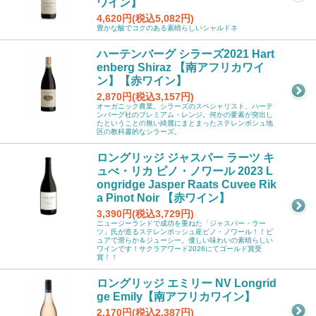
ワイン】
4,620円(税込5,082円)
豊かな酸でコクのある素晴らしいシャルドネ
ハーテンバーグ シラーズ2021 Hart
enberg Shiraz 【南アフリカワイ
ン】【赤ワイン】
2,870円(税込3,157円)
オーガニック農業。シラーズのスペシャリスト、ハーテ
ンバーグ社のプレミアム・レンジ。何かの要素が突出し
たということの無い綺麗にまとまったステレンボシュ地
区の教科書的なシラーズ。
ロングリッジ ジャスパー ラーツ キ
ュべ・リカ ピノ・ノワール 2023 L
ongridge Jasper Raats Cuvee Rik
a Pinot Noir 【赤ワイン】
3,390円(税込3,729円)
ニュージーランドで成功を重ねた「ジャスパー・ラー
ツ」氏が造るステレンボッシュ産ピノ・ノワール！！ピ
ュアで滑らか＆ジューシー。優しい味わいの素晴らしい
ワインです！サクラアワード2026にてゴールド賞受
賞！！
ロングリッジ エミリー NV Longrid
ge Emily【南アフリカワイン】
2,170円(税込2,387円)