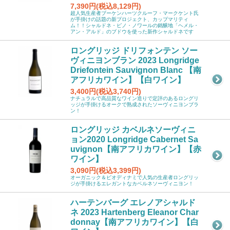
7,390円(税込8,129円)
超人気生産者ブーケンハーツクルーフ・マークケント氏
が手掛けの話題の新プロジェクト、カップマリティ
ム！！シャルドネ・ピノ・ノワールの銘醸地「ヘメル・
アン・アルド」のブドウを使った新作シャルドネです
ロングリッジ ドリフォンテン ソー
ヴィニヨンブラン 2023 Longridge
Driefontein Sauvignon Blanc 【南
アフリカワイン】【白ワイン】
3,400円(税込3,740円)
ナチュラルで高品質なワイン造りで定評のあるロングリ
ッジが手掛けるオークで熟成されたソーヴィニヨンブラ
ン！
ロングリッジ カベルネソーヴィニ
ョン2020 Longridge Cabernet Sa
uvignon【南アフリカワイン】【赤
ワイン】
3,090円(税込3,399円)
オーガニック＆ビオディナミで人気の生産者ロングリッ
ジが手掛けるエレガントなカベルネソーヴィニヨン！
ハーテンバーグ エレノアシャルド
ネ 2023 Hartenberg Eleanor Char
donnay【南アフリカワイン】【白