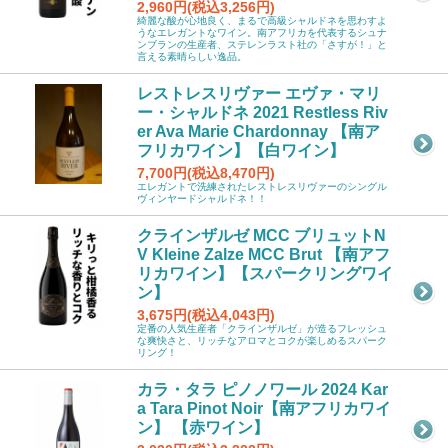
2,960円(税込3,256円)
綺麗な酸が心地良く、まるで高級シャルドネを思わすよ
うなエレガントなワイン。南アフリカを代表するシュナ
ンブランの生産者、ステレンラスト社の「さすが！」と
言える素晴らしい逸品。
レストレスリヴァー エヴァ・マリ
ー・シャルドネ 2021 Restless Riv
er Ava Marie Chardonnay 【南ア
フリカワイン】【白ワイン】
7,700円(税込8,470円)
エレガントで洗練されたレストレスリヴァーのシングル
ヴィンヤードシャルドネ！！
クラインザルゼ MCC ブリュットN
V Kleine Zalze MCC Brut 【南アフ
リカワイン】【スパークリングワイ
ン】
3,675円(税込4,043円)
定番の人気生産者「クラインザルゼ」が造るフレッシュ
な爽快さと、リッチなアロマとコクが楽しめるスパーク
リング！
カラ・タラ ピノノワール 2024 Kar
a Tara Pinot Noir【南アフリカワイ
ン】 【赤ワイン】