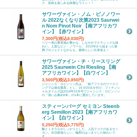
ク、旨味を楽しめる綺麗なワイン！！
サワーヴァイン・ノム・ピノノワー
ル 2022なくなり次第2023 Saurwei
n Nom Pinot Noir 【南アフリカワ
イン】【赤ワイン】
7,300円(税込8,030円)
ベリー系の果実感が豊かな、しなやかでクラシックな味
わい。上質なピノ・ノワール。 2015年から始まった新
興プロジェクトながらも、素晴らしい出来栄え！
サワーヴァイン・チ・リースリング
2025 Saurwein Chi Riesling 【南
アフリカワイン】【白ワイン】
3,500円(税込3,850円)
ジャンシス・ロビンソン氏は、「南アフリカのリースリ
ングでは過去最高」とし、16.5/20点を付け、フィナンシ
ャルタイムズ誌2019年10月号でジャンシス・ロビンソン
の「強いお薦め6本」の1本に選出しています。
スティーンバーグ セミヨン Steenb
erg Semillon 2023【南アフリカワ
イン】【白ワイン】
5,250円(税込5,775円)
酸とミネラルがしっかりとした、上品でコクのあるセミ
ヨン。冷涼産地らしい、輪郭のはっきりした味わいで
す。