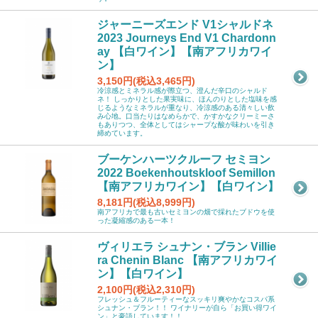
ジャーニーズエンド V1シャルドネ
2023 Journeys End V1 Chardonn
ay 【白ワイン】【南アフリカワイ
ン】
3,150円(税込3,465円)
冷涼感とミネラル感が際立つ、澄んだ辛口のシャルド
ネ！ しっかりとした果実味に、ほんのりとした塩味を感
じるようなミネラルが重なり、冷涼感のある清々しい飲
み心地。口当たりはなめらかで、かすかなクリーミーさ
もありつつ、全体としてはシャープな酸が味わいを引き
締めています。
ブーケンハーツクルーフ セミヨン
2022 Boekenhoutskloof Semillon
【南アフリカワイン】【白ワイン】
8,181円(税込8,999円)
南アフリカで最も古いセミヨンの畑で採れたブドウを使
った凝縮感のある一本！
ヴィリエラ シュナン・ブラン Villie
ra Chenin Blanc 【南アフリカワイ
ン】【白ワイン】
2,100円(税込2,310円)
フレッシュ＆フルーティーなスッキリ爽やかなコスパ系
シュナン・ブラン！！ ワイナリーが自ら「お買い得ワイ
ン」と豪語しています！！