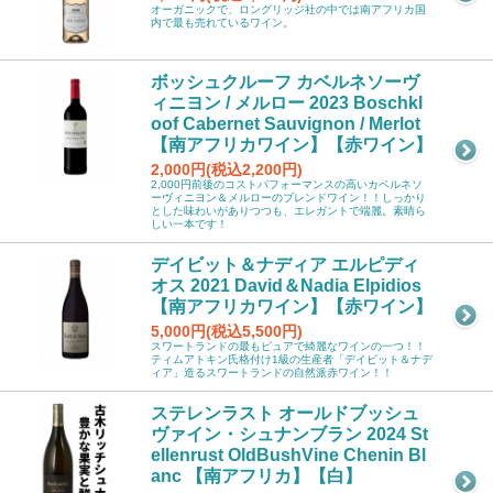
オーガニックで、ロングリッジ社の中では南アフリカ国
内で最も売れているワイン。
ボッシュクルーフ カベルネソーヴ
ィニヨン / メルロー 2023 Boschkl
oof Cabernet Sauvignon / Merlot
【南アフリカワイン】【赤ワイン】
2,000円(税込2,200円)
2,000円前後のコストパフォーマンスの高いカベルネソ
ーヴィニヨン＆メルローのブレンドワイン！！しっかり
とした味わいがありつつも、エレガントで端麗。素晴ら
しい一本です！
デイビット＆ナディア エルピディ
オス 2021 David＆Nadia Elpidios
【南アフリカワイン】【赤ワイン】
5,000円(税込5,500円)
スワートランドの最もピュアで綺麗なワインの一つ！！
ティムアトキン氏格付け1級の生産者「デイビット＆ナデ
ィア」造るスワートランドの自然派赤ワイン！！
ステレンラスト オールドブッシュ
ヴァイン・シュナンブラン 2024 St
ellenrust OldBushVine Chenin Bl
anc 【南アフリカ】【白】