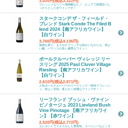
3,020円(税込3,322円)
フレッシュなベリー感満載なピノ。ピュアで綺麗且つし
っかりとした赤ワインです！
スタークコンデ ザ・フィールド・
ブレンド Stark Conde The Filed B
lend 2024【南アフリカワイン】
【白ワイン】
3,760円(税込4,136円)
複雑な香り。まろやかでリッチな味わいながらも、程よ
い酸。バランスの良い優秀なワイン！
ポールクルーバー ヴィレッジ リー
スリング 2025 Paul Cluver Village
Riesling 【南アフリカワイン】
【白ワイン】
2,610円(税込2,871円)
人気ポールクルーバーのリースリング！軽快でフレッシ
ュ、程よい甘味。柔らかく綺麗なワインです！！
リーフランド ブッシュ・ヴァイン
ピノタージュ 2023 Lievland Bush
Vine Pinotage 【南アフリカワイ
ン】【赤ワイン】
2,520円(税込2,772円)
エレガントでスルスルした果実味、スパイシーなピノタ