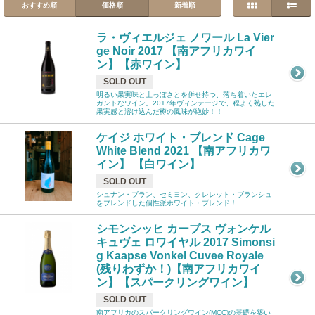
おすすめ順
価格順
新着順
ラ・ヴィエルジェ ノワール La Vier
ge Noir 2017 【南アフリカワイ
ン】【赤ワイン】
SOLD OUT
明るい果実味と土っぽさとを併せ持つ、落ち着いたエレ
ガントなワイン。2017年ヴィンテージで、程よく熟した
果実感と溶け込んだ樽の風味が絶妙！！
ケイジ ホワイト・ブレンド Cage
White Blend 2021 【南アフリカワ
イン】 【白ワイン】
SOLD OUT
シュナン・ブラン、セミヨン、クレレット・ブランシュ
をブレンドした個性派ホワイト・ブレンド！
シモンシッヒ カープス ヴォンケル
キュヴェ ロワイヤル 2017 Simonsi
g Kaapse Vonkel Cuvee Royale
(残りわずか！)【南アフリカワイ
ン】【スパークリングワイン】
SOLD OUT
南アフリカのスパークリングワイン(MCC)の基礎を築い