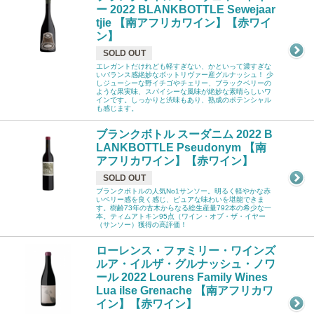
ー 2022 BLANKBOTTLE Sewejaar
tjie 【南アフリカワイン】【赤ワイ
ン】
SOLD OUT
エレガントだけれども軽すぎない、かといって濃すぎな
いバランス感絶妙なボットリヴァー産グルナッシュ！ 少
しジューシーな野イチゴやチェリー、ブラックベリーの
ような果実味、スパイシーな風味が絶妙な素晴らしいワ
インです。しっかりと渋味もあり、熟成のポテンシャル
も感じます。
ブランクボトル スーダニム 2022 B
LANKBOTTLE Pseudonym 【南
アフリカワイン】【赤ワイン】
SOLD OUT
ブランクボトルの人気No1サンソー。明るく軽やかな赤
いベリー感を良く感じ、ピュアな味わいを堪能できま
す。樹齢73年の古木からなる総生産量792本の希少な一
本。ティムアトキン95点（ワイン・オブ・ザ・イヤー
（サンソー）獲得の高評価！
ローレンス・ファミリー・ワインズ
ルア・イルザ・グルナッシュ・ノワ
ール 2022 Lourens Family Wines
Lua ilse Grenache 【南アフリカワ
イン】【赤ワイン】