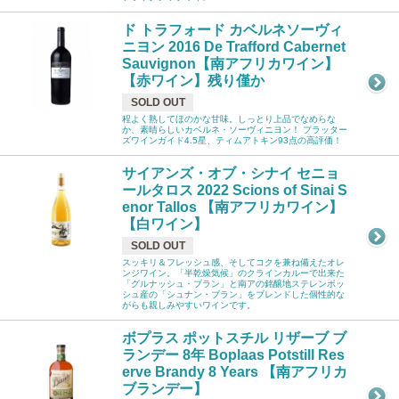
ド トラフォード カベルネソーヴィ
ニヨン 2016 De Trafford Cabernet
Sauvignon【南アフリカワイン】
【赤ワイン】残り僅か
SOLD OUT
程よく熟してほのかな甘味。しっとり上品でなめらな
か、素晴らしいカベルネ・ソーヴィニヨン！ プラッター
ズワインガイド4.5星、ティムアトキン93点の高評価！
サイアンズ・オブ・シナイ セニョ
ールタロス 2022 Scions of Sinai S
enor Tallos 【南アフリカワイン】
【白ワイン】
SOLD OUT
スッキリ＆フレッシュ感、そしてコクを兼ね備えたオレ
ンジワイン。「半乾燥気候」のクラインカルーで出来た
「グルナッシュ・ブラン」と南アの銘醸地ステレンボッ
シュ産の「シュナン・ブラン」をブレンドした個性的な
がらも親しみやすいワインです。
ボプラス ポットスチル リザーブ ブ
ランデー 8年 Boplaas Potstill Res
erve Brandy 8 Years 【南アフリカ
ブランデー】