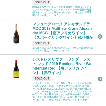
SOLD OUT
綺麗系グルナッシュの中でもずば抜けて素晴らしいティ
ムアトキン95点&ワイン・オブ・ザ・イヤー獲得の高評
価ワイン！ピュアな野イチゴやザクロ、花などの赤系果
実の香りが美しい一本です！
マシュークローヌ アレキサンドラ
MCC 2017 Matthew Krone Alexan
dra MCC 【南アフリカワイン】
【スパークリングワイン】残り僅か
SOLD OUT
柔らかく深みのある果実味が美しい、4年に一度造られる
プレミアム限定スパークリングワイン！！
レストレスリヴァー ワンダーラス
ト レッド 2019 Restless River Wa
nderlust Red 【南アフリカワイ
ン】【赤ワイン】
SOLD OUT
「ワンダーラスト」シリーズは、ウェッセル氏が毎年熱
い思いを込めて初めて手掛けるセパージュのキュヴェ
で、今回は天候と立地に恵まれた、隣り合わせの畑のピ
ノ・ノワールとピノタージュを50％ずつブレンドし、そ
のテロワールの特性を生かすため伝統的な手法で醸造し
ています。毎年彼の魔法がかかった唯一無二の希少キュ
ヴェは、リリース前に全て予約完売してしまいます。