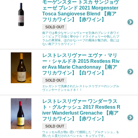
モーゲンスター トスカ サンジョヴ
ェーゼ ブレンド 2021 Morgenster
Tosca Sangiovese Blend 【南ア
フリカワイン】【赤ワイン】
SOLD OUT
南アでは希少なサンジョヴェーゼ主体のブレンド赤ワイ
ン！ピュアで力強く華やか！ドライチェリーや熟したプ
ラムの果実味、ほのかなハーブの風味が魅力的。他には
ない南アフリカワイン！
レストレスリヴァー エヴァ・マリ
ー・シャルドネ 2015 Restless Riv
er Ava Marie Chardonnay 【南ア
フリカワイン】【白ワイン】
SOLD OUT
エレガントで洗練されたレストレスリヴァーのシングル
ヴィンヤードシャルドネ！！
レストレスリヴァー ワンダーラス
ト・グルナッシュ 2017 Restless R
iver Wanderlust Grenache 【南ア
フリカワイン】【赤ワイン】
SOLD OUT
ウェッセル氏が熱い思いで挑戦した「グルナッシュ」を
用いた１度だけのスペシャル・キュヴェです。