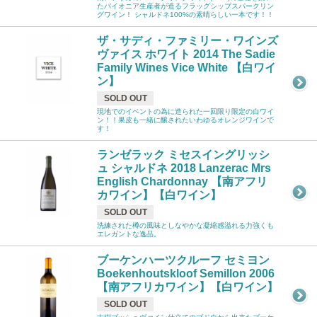
たパイオニア生産者が造るフラッグシップスパークリン
グワイン！ シャルドネ100%の素晴らしい一本です！！
ザ・サディ・ファミリー・ワインズ
ヴァイス ホワイト 2014 The Sadie
Family Wines Vice White 【白ワイ
ン】
SOLD OUT
現地でのイベントの為に造られた一回限り限定の白ワイ
ン！！果皮も一緒に醸されたいわゆるオレンジワインで
す！
ランゼラック ミセスイングリッシ
ュ シャルドネ 2018 Lanzerac Mrs
English Chardonnay 【南アフリ
カワイン】【白ワイン】
SOLD OUT
洗練された樽の風味としなやかな凝縮感溢れる力強くも
エレガントな逸品。
ブーケンハーツクルーフ セミヨン
Boekenhoutskloof Semillon 2006
【南アフリカワイン】【白ワイン】
SOLD OUT