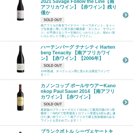
2021 Savage Follow the Line【南
アフリカワイン】【赤ワイン】残り
僅か
SOLD OUT
南アフリカの有名ワイナリー「ケープポイント」をトッ
プ生産者に導いた実力派の醸造家「ダンカン・サヴェー
ジ」が手掛けるシラー主体のしっかりとした、味わい深
いエレガントで美しいブレンドワイン。
ハーテンバーグ テナシティ Harten
berg Tenacity 【南アフリカワイ
ン】【赤ワイン】【2006年】
SOLD OUT
10年熟成。オークション用に造られる限定ワインで
す！！
カノンコップ ポールサウアーKano
nkop Paul Sauer 2014 【南アフリ
カワイン】【赤ワイン】
SOLD OUT
最新版のプラッターズガイド2018にて最高評価の5つ星
獲得！！IWSCで世界最高トロフィー受賞を4回も成し遂
げた凄い赤ワイン！！南アフリカで最も投資価値のある
ワインとも言われています！！
ブランクボトル シーヴェヤートキ