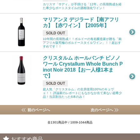
カリスマ「サディ」が手掛ける「12年」の長期熟成を経
た希少なポートスタイルの酒精強化ワイン！
マリアンヌ デジラード【南アフリ
カ】【赤ワイン】【2005年】
SOLD OUT
10年間の長期熟成！！ボルドーの有名醸造家が贈る「南
アフリカ版究極のボルドースタイルワイン」！！超おす
すめです！！
クリスタルム ホールバンチ ピノノ
ワール Crystallum Whole Bunch P
inot Noir 2018【お一人様1本ま
で】
SOLD OUT
超人気「クリスタルム」の全房使用100%のキュヴ
ェ！！ 評論家のレポートにもなかなか出て来ない超希少
品！当店割当たった6本のみ！
前のページへ
次のページへ
全1301商品中 / 1009-1044商品
おすすめ商品