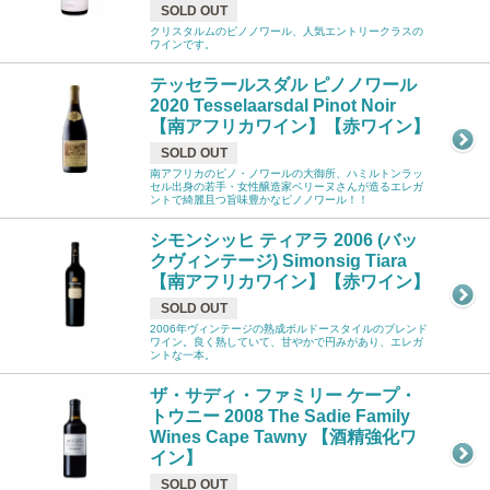
SOLD OUT
クリスタルムのピノノワール、人気エントリークラスの
ワインです。
テッセラールスダル ピノノワール
2020 Tesselaarsdal Pinot Noir
【南アフリカワイン】【赤ワイン】
SOLD OUT
南アフリカのピノ・ノワールの大御所、ハミルトンラッ
セル出身の若手・女性醸造家ベリーヌさんが造るエレガ
ントで綺麗且つ旨味豊かなピノノワール！！
シモンシッヒ ティアラ 2006 (バッ
クヴィンテージ) Simonsig Tiara
【南アフリカワイン】【赤ワイン】
SOLD OUT
2006年ヴィンテージの熟成ボルドースタイルのブレンド
ワイン。良く熟していて、甘やかで円みがあり、エレガ
ントな一本。
ザ・サディ・ファミリー ケープ・
トウニー 2008 The Sadie Family
Wines Cape Tawny 【酒精強化ワ
イン】
SOLD OUT