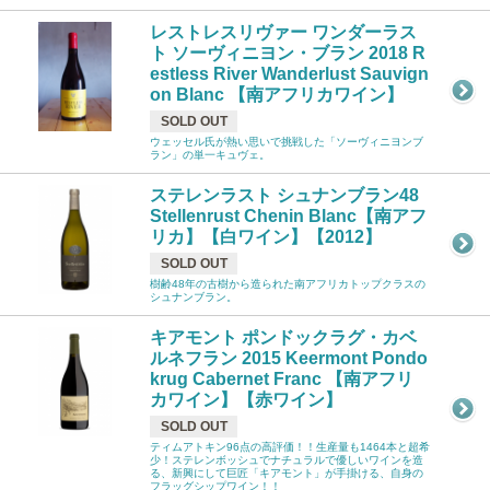
レストレスリヴァー ワンダーラス
ト ソーヴィニヨン・ブラン 2018 R
estless River Wanderlust Sauvign
on Blanc 【南アフリカワイン】
SOLD OUT
ウェッセル氏が熱い思いで挑戦した「ソーヴィニヨンブ
ラン」の単一キュヴェ。
ステレンラスト シュナンブラン48
Stellenrust Chenin Blanc【南アフ
リカ】【白ワイン】【2012】
SOLD OUT
樹齢48年の古樹から造られた南アフリカトップクラスの
シュナンブラン。
キアモント ポンドックラグ・カベ
ルネフラン 2015 Keermont Pondo
krug Cabernet Franc 【南アフリ
カワイン】【赤ワイン】
SOLD OUT
ティムアトキン96点の高評価！！生産量も1464本と超希
少！ステレンボッシュでナチュラルで優しいワインを造
る、新興にして巨匠「キアモント」が手掛ける、自身の
フラッグシップワイン！！