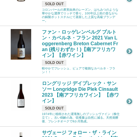
SOLD OUT
コロンバールの果実由来のレーズン、はちみつのような
華やかな濃厚でリッチで香り。100年以上前の昔ながら
の銅製ポットスチルにて蒸留した上質な高級ブランデ
ー。
ファン・ロッゲレンベルグ ブルト
ン・カベルネ・フラン 2021 Van L
oggerenberg Breton Cabernet Fr
an (残りわずか！)【南アフリカワ
イン】【赤ワイン】
SOLD OUT
軽やかでフレッシュ、ピュアで複雑なカベルネ・フラ
ン！！
ロングリッジ デイプレック・サン
ソー Longridge Die Plek Cinsault
2023 【南アフリカワイン】 【赤ワ
イン】
SOLD OUT
1974年に植樹された灌漑無しのブッシュヴァイン（株仕
立て）。古い樹齢の為、収穫量は自然に減る。天然発酵
後、フレンチオークで9か月熟成。
サヴェージ フォロー・ザ・ライン