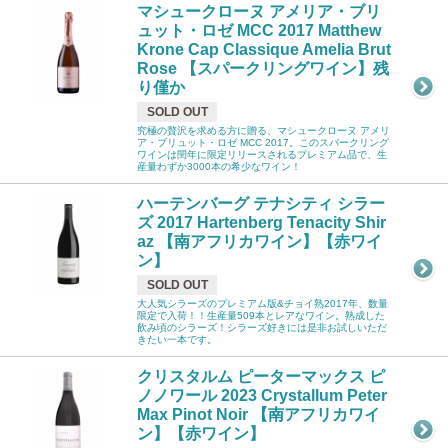
マシュークローヌ アメリア・ブリ
ュット・ロゼ MCC 2017 Matthew
Krone Cap Classique Amelia Brut
Rose 【スパークリングワイン】残
り僅か
SOLD OUT
究極の贅沢を求める方に贈る、マシュークローヌ アメリ
ア・ブリュット・ロゼ MCC 2017。このスパークリング
ワインは閏年に限定リリースされるプレミアム品で、生
産量わずか3000本の希少なワイン！
ハーテンバーグ テナシティ シラー
ズ 2017 Hartenberg Tenacity Shir
az 【南アフリカワイン】【赤ワイ
ン】
SOLD OUT
大人気シラーズのプレミアム版&チョイ熟2017年、数量
限定で入荷！！生産量509本とレアなワイン。熟成した
飲み頃のシラーズ！シラーズ好きには是非お試しいただ
きたい一本です。
クリスタルム ピーターマックス ピ
ノノワール 2023 Crystallum Peter
Max Pinot Noir 【南アフリカワイ
ン】【赤ワイン】