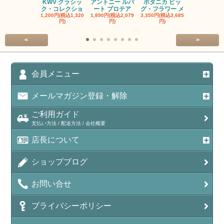
KWV クラシッ
アントニー ルパ
ボタニカ ビッ
ブーケンハ
ク・コレクショ
ート プロテア
グ・フラワー メ
クルーフ ポ
1,200円(税込1,320
1,890円(税込2,079
3,350円(税込3,685
1,560円(税込1
円)
円)
円)
円)
<
>
会員メニュー
メールマガジン登録・解除
ご利用ガイド
支払い方法 / 配送方法 / 会社概要
店長について
ショップブログ
お問い合せ
プライバシーポリシー