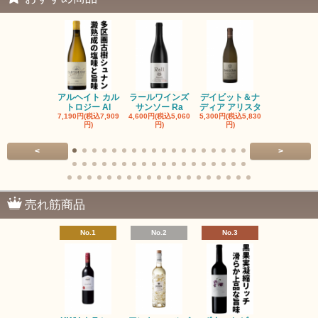
アルヘイト カル
ラールワインズ
デイビット＆ナ
デイビット
トロジー Al
サンソー Ra
ディア アリスタ
ディア エル
7,190円(税込7,909
4,600円(税込5,060
5,300円(税込5,830
5,300円(税込5
円)
円)
円)
円)
<
>
売れ筋商品
No.1
No.2
No.3
No.4