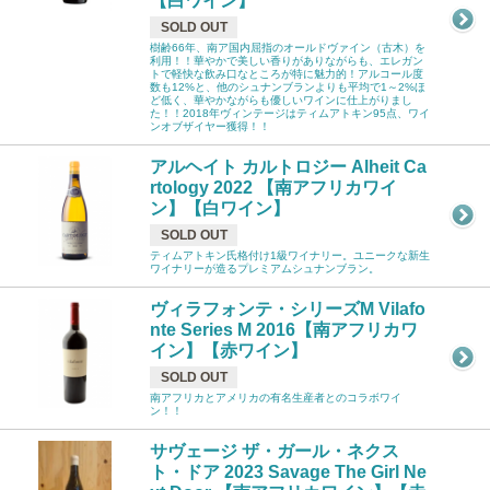
【白ワイン】
SOLD OUT
樹齢66年、南ア国内屈指のオールドヴァイン（古木）を
利用！！華やかで美しい香りがありながらも、エレガン
トで軽快な飲み口なところが特に魅力的！アルコール度
数も12%と、他のシュナンブランよりも平均で1～2%ほ
ど低く、華やかながらも優しいワインに仕上がりまし
た！！2018年ヴィンテージはティムアトキン95点、ワイ
ンオブザイヤー獲得！！
アルヘイト カルトロジー Alheit Ca
rtology 2022 【南アフリカワイ
ン】【白ワイン】
SOLD OUT
ティムアトキン氏格付け1級ワイナリー。ユニークな新生
ワイナリーが造るプレミアムシュナンブラン。
ヴィラフォンテ・シリーズM Vilafo
nte Series M 2016【南アフリカワ
イン】【赤ワイン】
SOLD OUT
南アフリカとアメリカの有名生産者とのコラボワイ
ン！！
サヴェージ ザ・ガール・ネクス
ト・ドア 2023 Savage The Girl Ne