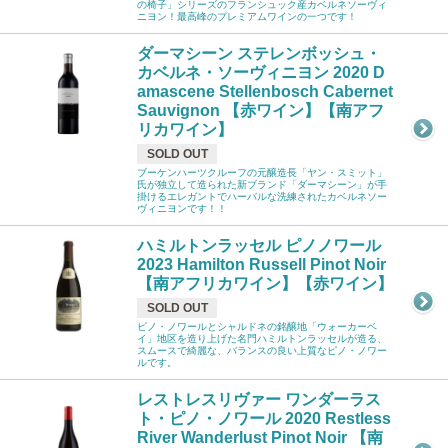
の椅子」シリーズのフランシュック産カベルネソーヴィ
ニヨン！最高峰のプレミアムワインの一つです！
ダーマシーン ステレンボッシュ・
カベルネ・ソーヴィニヨン 2020 D
amascene Stellenbosch Cabernet
Sauvignon 【赤ワイン】【南アフ
リカワイン】
SOLD OUT
ブーケンハーツクルーフの元醸造長「ヤン・スミット」
氏が独立して造られた新ブランド「ダーマシーン」が手
掛けるエレガントでハーバルな洗練されたカベルネソー
ヴィニヨンです！！
ハミルトンラッセル ピノノワール
2023 Hamilton Russell Pinot Noir
【南アフリカワイン】【赤ワイン】
SOLD OUT
ピノ・ノワールとシャルドネの銘醸地「ウォーカーベ
イ」地区を造り上げた名門ハミルトンラッセルが造る、
スムースで綺麗な、バランスの良い上質なピノ・ノワー
ルです。
レストレスリヴァー ワンダーラス
ト・ピノ・ノワール 2020 Restless
River Wanderlust Pinot Noir 【南