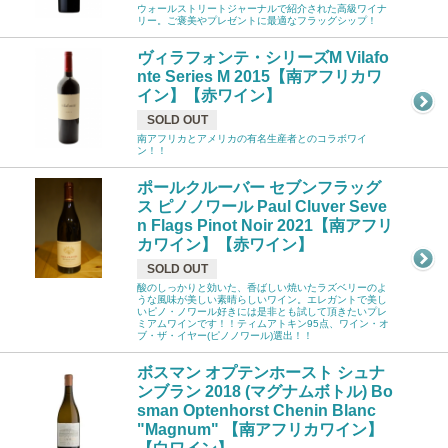
ウォールストリートジャーナルで紹介された高級ワイナ
リー。ご褒美やプレゼントに最適なフラッグシップ！
ヴィラフォンテ・シリーズM Vilafo
nte Series M 2015【南アフリカワ
イン】【赤ワイン】
SOLD OUT
南アフリカとアメリカの有名生産者とのコラボワイ
ン！！
ポールクルーバー セブンフラッグ
ス ピノノワール Paul Cluver Seve
n Flags Pinot Noir 2021【南アフリ
カワイン】【赤ワイン】
SOLD OUT
酸のしっかりと効いた、香ばしい焼いたラズベリーのよ
うな風味が美しい素晴らしいワイン。エレガントで美し
いピノ・ノワール好きには是非とも試して頂きたいプレ
ミアムワインです！！ティムアトキン95点、ワイン・オ
ブ・ザ・イヤー(ピノノワール)選出！！
ボスマン オプテンホースト シュナ
ンブラン 2018 (マグナムボトル) Bo
sman Optenhorst Chenin Blanc
"Magnum" 【南アフリカワイン】