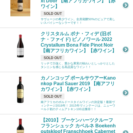
xt Door 【南アフリカワイン】【赤
ワイン】
SOLD OUT
サヴェージの希少ワイン。全房発酵50%のピュアで美し
いスパイシーなシラーです！！
クリスタルム ボナ・フィデ (旧ボ
ナ・ファイド) ピノノワール 2022
Crystallum Bona Fide Pinot Noir
【南アフリカワイン】【赤ワイン】
SOLD OUT
リッチで力強く、豊かな果実の味わいとしっかりとした
タンニンを感じる高品質なワイン！！
カノンコップ ポールサウアーKano
nkop Paul Sauer 2019 【南アフリ
カワイン】【赤ワイン】
SOLD OUT
南アフリカのボルドースタイルワインの決定版！最新ヴ
ィンテージ2019年！ 2015年ヴィンテージは、ニューワ
ールド初のティムアトキン100点獲得！！
【2010】ブーケンハーツクルーフ
フランシュック カベルネ Boekenh
outskloof Franschhoek Cabernet