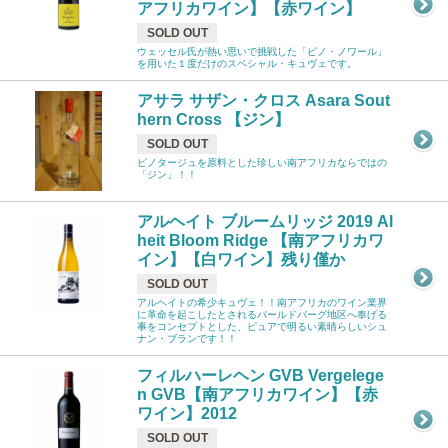
アフリカワイン】【赤ワイン】
SOLD OUT
ウェッセル氏が熱い思いで挑戦した「ピノ・ノワール」
を用いた１度だけのスペシャル・キュヴェです。
アサラ サザン・クロス Asara Sout
hern Cross 【ジン】
SOLD OUT
ピノタージュを原料とした珍しい南アフリカならではの
「ジン」！！
アルヘイト ブルームリッジ 2019 Al
heit Bloom Ridge 【南アフリカワ
イン】【白ワイン】残り僅か
SOLD OUT
アルヘイトの希少キュヴェ！！南アフリカのワイン業界
に革命を起こしたとされるパールドバーグ地区へ奉げる
事をコンセプトとした、ピュアで明るい素晴らしいシュ
ナン・ブランです！！
フィルハーレヘン GVB Vergelege
n GVB【南アフリカワイン】【赤
ワイン】2012
SOLD OUT