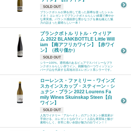
SOLD OUT
ブランクボトルが満を持して造った新樽を使ったシャル
ドネ！ エレガントでブランクボトルらしい綺麗で爽やか
な果実感。バランス感抜群な豊かなコクを兼ね備えた魅
力の詰まった素晴らしい一本！
ブランクボトル リトル・ウィリア
ム 2022 BLANKBOTTLE Little Will
iam 【南アフリカワイン】【赤ワイ
ン】（残り僅か）
SOLD OUT
シラー100%。透明感のあるピュアでスパイシーなブラ
ンクボトルらしい赤ワイン。銘醸地の一つウィッツェン
バーグ山を代表する高地冷涼エレガント系シラーです。
ローレンス・ファミリー・ワインズ
スカインスカップ・スティーン・シ
ュナン・ブラン 2022 Lourens Fa
mily Wines Skuinskap Steen【白
ワイン】
SOLD OUT
人気ワイナリー「アルヘイト」のアシスタント醸造家が
手掛ける、エレガントな白ワイン！上品な果実味と酸が
素晴らしく、非常に長い余韻が魅力の白ワイン！！