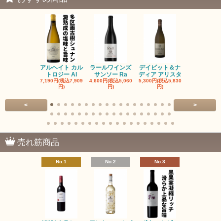
アルヘイト カル
ラールワインズ
デイビット＆ナ
デイビット
トロジー Al
サンソー Ra
ディア アリスタ
ディア エル
7,190円(税込7,909
4,600円(税込5,060
5,300円(税込5,830
5,300円(税込5
円)
円)
円)
円)
<
>
売れ筋商品
No.1
No.2
No.3
No.4