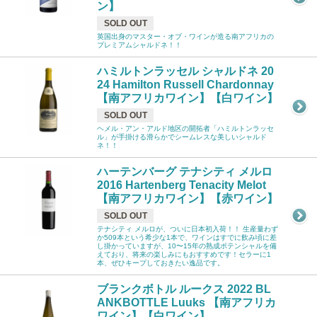
ン】
SOLD OUT
英国出身のマスター・オブ・ワインが造る南アフリカの
プレミアムシャルドネ！！
ハミルトンラッセル シャルドネ 20
24 Hamilton Russell Chardonnay
【南アフリカワイン】【白ワイン】
SOLD OUT
ヘメル・アン・アルド地区の開拓者「ハミルトンラッセ
ル」が手掛ける滑らかでシームレスな美しいシャルド
ネ！！
ハーテンバーグ テナシティ メルロ
2016 Hartenberg Tenacity Melot
【南アフリカワイン】【赤ワイン】
SOLD OUT
テナシティ メルロが、ついに日本初入荷！！ 生産量わず
か509本という希少な1本で、ワインはすでに飲み頃に差
し掛かっていますが、10〜15年の熟成ポテンシャルを備
えており、将来の楽しみにもおすすめです！セラーに1
本、ぜひキープしておきたい逸品です。
ブランクボトル ルークス 2022 BL
ANKBOTTLE Luuks 【南アフリカ
ワイン】【白ワイン】