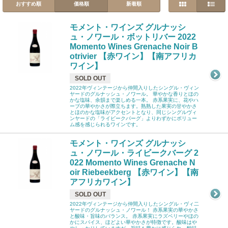
おすすめ順
価格順
新着順
モメント・ワインズ グルナッシ
ュ・ノワール・ボットリバー 2022
Momento Wines Grenache Noir B
otrivier 【赤ワイン】【南アフリカ
ワイン】
SOLD OUT
2022年ヴィンテージから仲間入りしたシングル・ヴィン
ヤードのグルナッシュ・ノワール。 華やかな香りとほの
かな塩味、余韻まで楽しめる一本。 赤系果実に、花やハ
ーブの華やかさが際立ちます。熟熟した果実の甘やかさ
とほのかな塩味がアクセントとなり、同じシングルヴィ
ンヤードの「ライビークバーグ」よりわずかにボリュー
ム感を感じられるワインです。
モメント・ワインズ グルナッシ
ュ・ノワール・ライビークバーグ 2
022 Momento Wines Grenache N
oir Riebeekberg 【赤ワイン】【南
アフリカワイン】
SOLD OUT
2022年ヴィンテージから仲間入りしたシングル・ヴィ二
ヤードのグルナッシュ・ノワール！ 赤系果実の華やかさ
と酸味・旨味のバランス。 赤系果実にラズベリーやほの
かにスパイス、ほどよい華やかさが特徴です。酸味はや