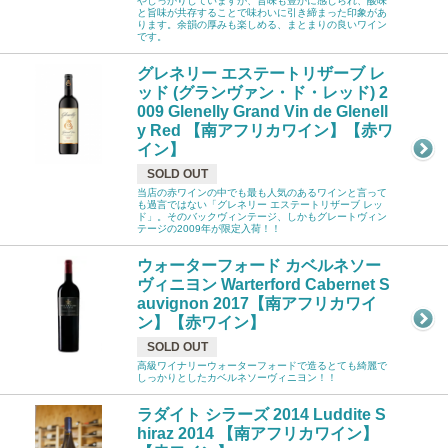
やしっかりしていますが、旨味も豊かに感じられ、酸味
と旨味が共存することで味わいに引き締まった印象があ
ります。余韻の厚みも楽しめる、まとまりの良いワイン
です。
グレネリー エステートリザーブ レ
ッド (グランヴァン・ド・レッド) 2
009 Glenelly Grand Vin de Glenell
y Red 【南アフリカワイン】【赤ワ
イン】
SOLD OUT
当店の赤ワインの中でも最も人気のあるワインと言って
も過言ではない「グレネリー エステートリザーブ レッ
ド」。そのバックヴィンテージ、しかもグレートヴィン
テージの2009年が限定入荷！！
ウォーターフォード カベルネソー
ヴィニヨン Warterford Cabernet S
auvignon 2017【南アフリカワイ
ン】【赤ワイン】
SOLD OUT
高級ワイナリーウォーターフォードで造るとても綺麗で
しっかりとしたカベルネソーヴィニヨン！！
ラダイト シラーズ 2014 Luddite S
hiraz 2014 【南アフリカワイン】