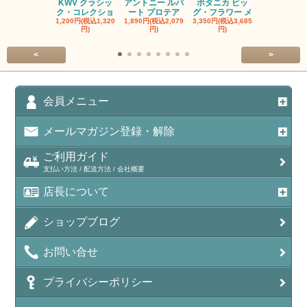
KWV クラシッ
アントニー ルパ
ボタニカ ビッ
ブーケンハ
ク・コレクショ
ート プロテア
グ・フラワー メ
クルーフ ポ
1,200円(税込1,320
1,890円(税込2,079
3,350円(税込3,685
1,560円(税込1
円)
円)
円)
円)
<
>
会員メニュー
メールマガジン登録・解除
ご利用ガイド
支払い方法 / 配送方法 / 会社概要
店長について
ショップブログ
お問い合せ
プライバシーポリシー