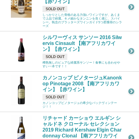
【赤ワイン】
SOLD OUT
しっかりとした骨格のある力強いワインですが、あくま
で上品で綺麗。キメ細かなタンニンを良く感じ、スパイ
シー。執念のプラッターズワインガイド5つ星獲得のシラ
ーズ
シルワーヴィス サンソー 2016 Silw
ervis Cinsault 【南アフリカワイ
ン】【赤ワイン】
SOLD OUT
樽熟無しのピュアな綺麗系サンソー！食事にも合わせや
すい一本です！！
カノンコップ ピノタージュKanonk
op Pinotage 2008 【南アフリカワ
イン】【赤ワイン】
SOLD OUT
カノンコップピノタージュの希少なバックヴィンテー
ジ！！
リチャード カーショウ エルギン シ
ャルドネ クローナル セレクション
2019 Richard Kershaw Elgin Char
donnay Clonal 【南アフリカワイ