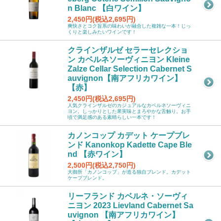
n Blanc 【白ワイン】
2,450円(税込2,695円)
爽快さとコク旨系の味わいが融合した複雑な一本！じっ
くりと楽しみたいワインです！
クラインザルゼ セラーセレクショ
ン カベルネソーヴィニヨン Kleine
Zalze Cellar Selection Cabernet S
auvignon【南アフリカワイン】
【赤】
2,450円(税込2,695円)
人気クラインザルゼのカジュアルなカベルネソーヴィニ
ヨン。しっかりとした果実味とまろやかな舌触り。お手
頃で満足感のある素晴らしい一本です！
カノンコップ カデット ケープブレ
ンド Kanonkop Kadette Cape Ble
nd 【赤ワイン】
2,500円(税込2,750円)
大御所「カノンコップ」が造る独自ブレンド。カデット
ケープブレンド。
リーフランド カベルネ・ソーヴィ
ニヨン 2023 Lievland Cabernet Sa
uvignon 【南アフリカワイン】