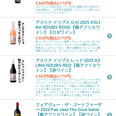
2,520円(税込2,772円)
フレッシュで活き活きしているのに複雑で口に含みがい
のある味わい。お手頃で高品質、クラシックな造りのス
パークリングワインです！！
アスリナ ドゥブス ロゼ 2025 ASLI
NA NDUBS ROSE【南アフリカワ
イン】【ロゼワイン】
2,520円(税込2,772円)
珍しいテンプラリーニョ使用！フレッシュでスッキリな
ロゼ シトラス、イチゴ、チェリーなどの爽やかな香り。
骨格はしっかりしており、豊かな酸味がフレッシュな果
実味を引き立てる、スッキリとしたドライな一本です。
アスリナ ドゥブス レッド 2025 AS
LINA NDUBS RED【南アフリカワ
イン】【赤ワイン】
2,520円(税込2,772円)
フルーティーで軽やかなピノタージュ クランベリーやラ
ズベリー、ブルーベリーなどフレッシュで軽やかな香
り。口に含むと甘みがあり、心地よい渋みと酸味がバラ
ンスよく感じられます。ややしっかりしたピノタージュ
が多い中、このワインはフルーティーで軽やか。飲みや
すく、ほのかにハーブの爽やかさも感じられます。
フェアヴュー・ザ・ゴートファーザ
ー 2022 Fair view The Goat father
【南アフリカワイン】【赤ワイン】