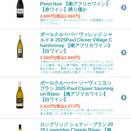
Pinot Noir 【南アフリカワイン】
【赤ワイン】残り僅か
2,600円(税込2,860円)
優良ワイナリー「ポールクルーバー」の低価格レンジピ
ノ・ノワール！
ポールクルーバー ヴィレッジ シャ
ルドネ 2025Paul Cluver Village C
hardonnay 【南アフリカワイン】
【白ワイン】
2,600円(税込2,860円)
人気ポールクルーバーのヴィレッジシリーズ！しっかり
とした酸味、程よい樽の風味、余韻に残るなめらかな甘
味が心地よい、素晴らしい逸品です！！通常版のシャル
ドネよりも気持ち軽快な印象で、バランス感抜群！！
ポールクルーバー ソーヴィニヨン
ブラン 2025 Paul Cluver Sauvinig
on Blanc 【南アフリカワイン】
【白ワイン】
2,610円(税込2,871円)
サクラアワードやデキャンター等、多くのコンクールで
賞を受賞している実力派ソーヴィニヨン・ブラン！！
ロングリッジ シュナン・ブラン 20
25 Longridge Chenin Blanc 【南