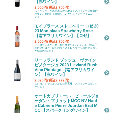
【赤ワイン】
2,500円(税込2,750円)
しっとりとした黒系果実が心地よくスパイシーな印象の
バランス感のある素晴らしいカベルネソーヴィニヨ
ン！！
モイプラース ストロベリー ロゼ 20
23 Mooiplaas Strawberry Rose
【南アフリカワイン】【ロゼ】
2,500円(税込2,750円)
ピノタージュから造られた爽やか&フレッシュで飲み心
地の良いロゼ！ほんのりとストロベリーを思わせる香り
が魅力的な1本！
リーフランド ブッシュ・ヴァイン
ピノタージュ 2023 Lievland Bush
Vine Pinotage 【南アフリカワイ
ン】【赤ワイン】
2,520円(税込2,772円)
エレガントでスルスルした果実味、スパイシーなピノタ
ージュ！！
オートカブリエール・ピエールジョ
ーダン・ブリュットMCC NV Haut
e Cabriere Pierre Jourdan Brut M
CC 【スパークリングワイン】