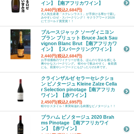
イン】【南アフリカワイン】
2,440円(税込2,684円)
大人気生産者「ステレンラスト」が手掛ける華かで親し
みやすいロゼ・スパークリング！ サクラアワード2026
にてゴールド賞受賞！！
ブルースジャック ソーヴィニヨン
ブラン ブリュット Bruce Jack Sau
vignon Blanc Brut 【南アフリカワ
イン】 【スパークリングワイン】
2,440円(税込2,684円)
お手頃価格のワイナリーが造る、ほんのり甘みを感じる
爽やかなスパークリング。 軽やかで飲みやすく、食前酒
にも、前菜やシーフードにもぴったりの1本です。
クラインザルゼ セラーセレクショ
ン ピノタージュ Kleine Zalze Cella
r Selection pinotage【南アフリカ
ワイン】【赤ワイン】
2,450円(税込2,695円)
軽やかスタイル！果実味溢れる綺麗なピノタージュ！！
ブラハム ピノタージュ 2020 Brah
ms Pinotage 【南アフリカワイ
ン】【赤ワイン】