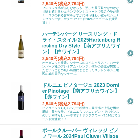
2,540円(税込2,794円)
フレッシュ感がありながらも、熟した果実味やほのかな
甘味を感じるシュナンブラン！スマートで飲み心地が良
く、コクのある苦味をかすかに伴う味わい豊かなシュナ
ンブランです。サクラアワード2026にてゴールド賞受
賞！！
ハーテンバーグ リースリング・ド
ライ・スタイル 2025Hartenberg R
iesling Dry Style 【南アフリカワイ
ン】【白ワイン】
2,540円(税込2,794円)
オーガニック農業。シラーズのスペシャリスト、ハーテ
ンバーグ社のプレミアム・レンジ。何かの要素が突出し
たということの無い綺麗にまとまったステレンボシュ地
区の教科書的なシラーズ。
ドルニエ ピノタージュ 2023 Dorni
er Pinotage 【南アフリカワイン】
【赤ワイン】
2,540円(税込2,794円)
ピノタージュらしいベリー感溢れる果実感に上品な樽の
風味、豊かな酸。ドルニエらしいエレガントでバランス
のいい素晴らしい一本です！サクラアワード2026にてゴ
ールド賞受賞！！
ポールクルーバー ヴィレッジ ピノ
ノワール 2024Paul Cluver Village