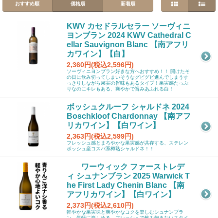
おすすめ順
価格順
新着順
KWV カセドラルセラー ソーヴィニ
ヨンブラン 2024 KWV Cathedral C
ellar Sauvignon Blanc 【南アフリ
カワイン】【白】
2,360円(税込2,596円)
ソーヴィニヨンブラン好きな方へおすすめ！！ 開けたそ
の日に飲み切ってしまいそうなグビグビ進んでしまうす
っきりしながら果実の旨味もあるタイプ！果実感たっぷ
りなのにキレもある、爽やかで旨みあふれる白！
ボッシュクルーフ シャルドネ 2024
Boschkloof Chardonnay 【南アフ
リカワイン】【白ワイン】
2,363円(税込2,599円)
フレッシュ感とまろやかな果実感が共存する、ステレン
ボッシュ産コスパ系樽熟シャルドネ！！
ワーウィック ファーストレデ
ィ シュナンブラン 2025 Warwick T
he First Lady Chenin Blanc 【南
アフリカワイン】【白ワイン】
2,373円(税込2,610円)
軽やかな果実味と爽やかなコクを楽しむシュナンブラ
ン。気軽に楽しめる、フレッシュで飲み飽きないスタイ