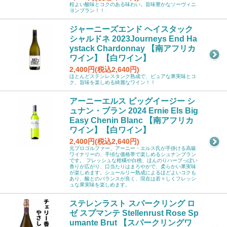
程よい酸味とコクのある味わい。旨味豊かなソーヴィニ
ヨンブラン！！
ジャーニーズエンド ヘイスタック
シャルドネ 2023Journeys End Ha
ystack Chardonnay 【南アフリカ
ワイン】【白ワイン】
2,400円(税込2,640円)
ほとんどステンレスタンク熟成で、ピュアな果実味とコ
ク、旨味を楽しめる綺麗なワイン！！
アーニーエルス ビッグイージー シ
ュナン・ブラン 2024 Ernie Els Big
Easy Chenin Blanc 【南アフリカ
ワイン】【白ワイン】
2,400円(税込2,640円)
元プロゴルファー、アーニー・エルス氏が手掛ける高級
ワイナリーの、手頃な価格帯で楽しめるシュナンブラン
です。 フレッシュな柑橘や白桃、ほんのりハーブっぽい
香りが広がり、口当たりはまろやかで、柔らかい果実味
が楽しめます。シュールリー熟成によるほどよいコクも
あり、酸とのバランスが良く、現在は若々しくフレッシ
ュな果実味を楽しめます。
ステレンラスト スパークリング ロ
ゼ スプマンテ Stellenrust Rose Sp
umante Brut 【スパークリングワ