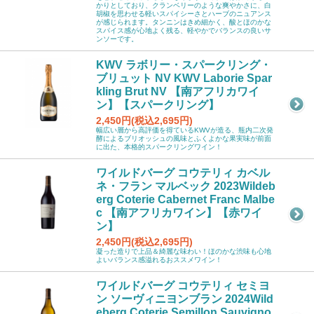
かりとしており、クランベリーのような爽やかさに、白
胡椒を思わせる軽いスパイシーさとハーブのニュアンス
が感じられます。タンニンはきめ細かく、酸とほのかな
スパイス感が心地よく残る、軽やかでバランスの良いサ
ンソーです。
KWV ラボリー・スパークリング・
ブリュット NV KWV Laborie Spar
kling Brut NV 【南アフリカワイ
ン】【スパークリング】
2,450円(税込2,695円)
幅広い層から高評価を得ているKWVが造る、瓶内二次発
酵によるブリオッシュの風味とふくよかな果実味が前面
に出た、本格的スパークリングワイン！
ワイルドバーグ コウテリィ カベル
ネ・フラン マルベック 2023Wildeb
erg Coterie Cabernet Franc Malbe
c 【南アフリカワイン】【赤ワイ
ン】
2,450円(税込2,695円)
凝った造りで上品＆綺麗な味わい！ほのかな渋味も心地
よいバランス感溢れるおススメワイン！
ワイルドバーグ コウテリィ セミヨ
ン ソーヴィニヨンブラン 2024Wild
eberg Coterie Semillon Sauvigno