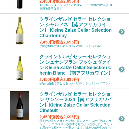
2,450円(税込2,695円)
新定番ピノタージュはこれに決定！いい塩梅の飲み頃20
18年&濃厚な赤！
クラインザルゼ セラー セレクショ
ン シャルドネ 【南アフリカワイ
ン】 Kleine Zalze Cellar Selection
Chardonnay
2,450円(税込2,695円)
手頃な価格で楽しめるコスパの高いシャルドネ♪
クラインザルゼ セラー セレクショ
ン シュナンブラン ブッシュヴァイ
ン Kleine Zalze Cellar Selection C
henin Blanc 【南アフリカワイン】
2,450円(税込2,695円)
手頃な価格で楽しめるコスパの高いシュナン・ブラン♪
クラインザルゼ セラー セレクショ
ン サンソー 2024【南アフリカワイ
ン】Kleine Zalze Cellar Selection
Cinsault
2,450円(税込2,695円)
華やかな香りと爽やかな酸、軽いスパイスが心地よいサ
ンソー 。ラズベリーや赤すぐりのような香りに、スミレ
を思わせる華やかさが重なります。味わいは酸味がしっ