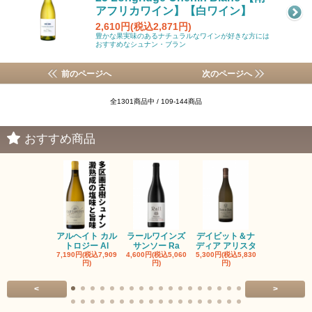
アフリカワイン】【白ワイン】
2,610円(税込2,871円)
豊かな果実味のあるナチュラルなワインが好きな方には
おすすめなシュナン・ブラン
前のページへ
次のページへ
全1301商品中 / 109-144商品
おすすめ商品
アルヘイト カル
ラールワインズ
デイビット＆ナ
デイビット
トロジー Al
サンソー Ra
ディア アリスタ
ディア エル
7,190円(税込7,909
4,600円(税込5,060
5,300円(税込5,830
5,300円(税込5
円)
円)
円)
円)
<
>