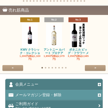
売れ筋商品
No.1
No.2
No.3
No.4
KWV クラシッ
アントニー ルパ
ボタニカ ビッ
ブーケンハ
ク・コレクショ
ート プロテア
グ・フラワー メ
クルーフ ポ
1,200円(税込1,320
1,890円(税込2,079
3,350円(税込3,685
1,560円(税込1
円)
円)
円)
円)
<
>
会員メニュー
メールマガジン登録・解除
ご利用ガイド