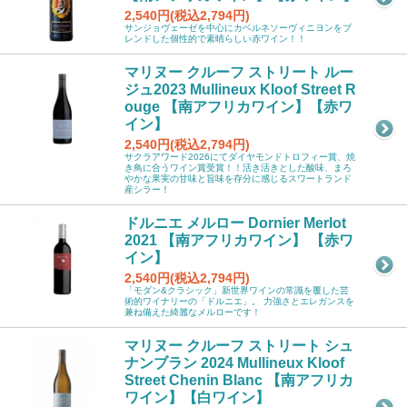
2,540円(税込2,794円)
サンジョヴェーゼを中心にカベルネソーヴィニヨンをブ
レンドした個性的で素晴らしい赤ワイン！！
マリヌー クルーフ ストリート ルー
ジュ2023 Mullineux Kloof Street R
ouge 【南アフリカワイン】【赤ワ
イン】
2,540円(税込2,794円)
サクラアワード2026にてダイヤモンドトロフィー賞、焼
き鳥に合うワイン賞受賞！！活き活きとした酸味、まろ
やかな果実の甘味と旨味を存分に感じるスワートランド
産シラー！
ドルニエ メルロー Dornier Merlot
2021 【南アフリカワイン】 【赤ワ
イン】
2,540円(税込2,794円)
「モダン&クラシック」新世界ワインの常識を覆した芸
術的ワイナリーの「ドルニエ」。 力強さとエレガンスを
兼ね備えた綺麗なメルローです！
マリヌー クルーフ ストリート シュ
ナンブラン 2024 Mullineux Kloof
Street Chenin Blanc 【南アフリカ
ワイン】【白ワイン】