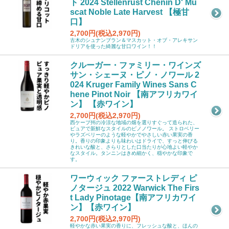
ト 2024 Stellenrust Chenin D' Mu
scat Noble Late Harvest 【極甘
口】
2,700円(税込2,970円)
古木のシュナンブラン＆マスカット・オブ・アレキサン
ドリアを使った綺麗な甘口ワイン！！
クルーガー・ファミリー・ワインズ
サン・シェーヌ・ピノ・ノワール 2
024 Kruger Family Wines Sans C
hene Pinot Noir 【南アフリカワイ
ン】 【赤ワイン】
2,700円(税込2,970円)
西ケープ州の冷涼な地域の畑を選りすぐって造られた、
ピュアで新鮮なスタイルのピノノワール。 ストロベリー
やラズベリーのような軽やかでやさしい赤い果実の香
り。香りの印象よりも味わいはドライで、すっと伸びる
きれいな酸と、さらりとした口当たりが心地よい軽やか
なスタイル。タンニンはきめ細かく、穏やかな印象で
す。
ワーウィック ファーストレディ ピ
ノタージュ 2022 Warwick The Firs
t Lady Pinotage【南アフリカワイ
ン】【赤ワイン】
2,700円(税込2,970円)
軽やかな赤い果実の香りに、フレッシュな酸と、ほんの