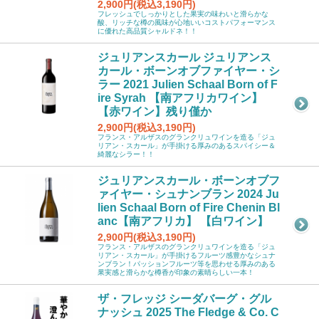
2,900円(税込3,190円)
フレッシュでしっかりとした果実の味わいと滑らかな
酸、リッチな樽の風味が心地いいコストパフォーマンス
に優れた高品質シャルドネ！！
ジュリアンスカール ジュリアンス
カール・ボーンオブファイヤー・シ
ラー 2021 Julien Schaal Born of F
ire Syrah 【南アフリカワイン】
【赤ワイン】残り僅か
2,900円(税込3,190円)
フランス・アルザスのグランクリュワインを造る「ジュ
リアン・スカール」が手掛ける厚みのあるスパイシー＆
綺麗なシラー！！
ジュリアンスカール・ボーンオブフ
ァイヤー・シュナンブラン 2024 Ju
lien Schaal Born of Fire Chenin Bl
anc【南アフリカ】 【白ワイン】
2,900円(税込3,190円)
フランス・アルザスのグランクリュワインを造る「ジュ
リアン・スカール」が手掛けるフルーツ感豊かなシュナ
ンブラン！パッションフルーツ等を思わせる厚みのある
果実感と滑らかな樽香が印象の素晴らしい一本！
ザ・フレッジ シーダバーグ・グル
ナッシュ 2025 The Fledge & Co. C