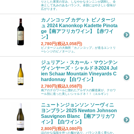
りとした果実の甘み、しなやかなタンニンが調和し、全
体として丸みのあるバランス。余韻にはやさしい旨味が
広がります。
カノンコップ カデット ピノタージ
ュ 2024 Kanonkop Kadette Pinota
ge【南アフリカワイン】【赤ワイ
ン】
2,780円(税込3,058円)
ピノタージュの大御所「カノンコップ」が造るエントリ
ーレンジのピノタージュ。
ジュリアン・スカール・マウンテン
ヴィンヤーズ・シャルドネ2024 Jul
ien Schaar Mountain Vineyards C
hardonnay 【白ワイン】
2,780円(税込3,058円)
南アのテロワールに惚れたアルザスの醸造家が、テロワ
ール別に造った美しいシャルドネ！！（エルギン）
ニュートンジョンソン ソーヴィニ
ヨンブラン 2025 Newton Johnson
Sauvignon Blanc 【南アフリカワ
イン】【白ワイン】
2,800円(税込3,080円)
ほのかな塩味を伴った酸があり、バランス良く滑らか。