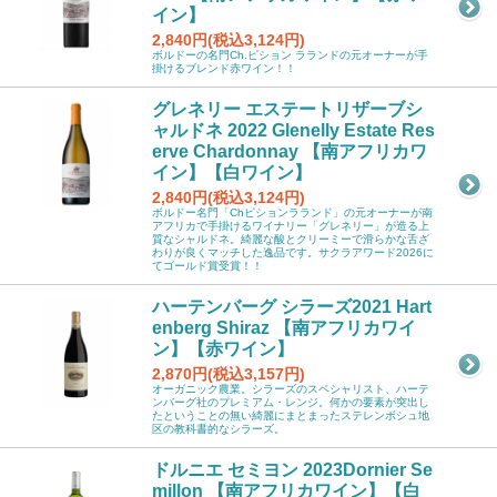
イン】
2,840円(税込3,124円)
ボルドーの名門Ch.ピション ラランドの元オーナーが手
掛けるブレンド赤ワイン！！
グレネリー エステートリザーブシ
ャルドネ 2022 Glenelly Estate Res
erve Chardonnay 【南アフリカワ
イン】【白ワイン】
2,840円(税込3,124円)
ボルドー名門「Chピションラランド」の元オーナーが南
アフリカで手掛けるワイナリー「グレネリー」が造る上
質なシャルドネ。綺麗な酸とクリーミーで滑らかな舌ざ
わりが良くマッチした逸品です。サクラアワード2026に
てゴールド賞受賞！！
ハーテンバーグ シラーズ2021 Hart
enberg Shiraz 【南アフリカワイ
ン】【赤ワイン】
2,870円(税込3,157円)
オーガニック農業。シラーズのスペシャリスト、ハーテ
ンバーグ社のプレミアム・レンジ。何かの要素が突出し
たということの無い綺麗にまとまったステレンボシュ地
区の教科書的なシラーズ。
ドルニエ セミヨン 2023Dornier Se
millon 【南アフリカワイン】【白