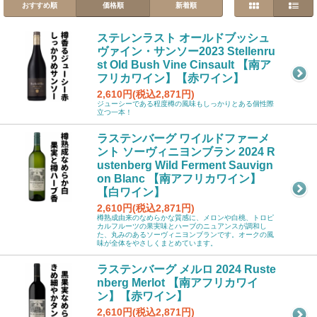
おすすめ順
価格順
新着順
ステレンラスト オールドブッシュ
ヴァイン・サンソー2023 Stellenru
st Old Bush Vine Cinsault 【南ア
フリカワイン】【赤ワイン】
2,610円(税込2,871円)
ジューシーである程度樽の風味もしっかりとある個性際
立つ一本！
ラステンバーグ ワイルドファーメ
ント ソーヴィニヨンブラン 2024 R
ustenberg Wild Ferment Sauvign
on Blanc 【南アフリカワイン】
【白ワイン】
2,610円(税込2,871円)
樽熟成由来のなめらかな質感に、メロンや白桃、トロピ
カルフルーツの果実味とハーブのニュアンスが調和し
た、丸みのあるソーヴィニヨンブランです。オークの風
味が全体をやさしくまとめています。
ラステンバーグ メルロ 2024 Ruste
nberg Merlot 【南アフリカワイ
ン】【赤ワイン】
2,610円(税込2,871円)