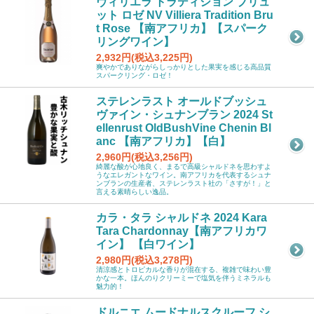
ヴィリエラ トラディション ブリュ
ット ロゼ NV Villiera Tradition Bru
t Rose 【南アフリカ】【スパーク
リングワイン】
2,932円(税込3,225円)
爽やかでありながらしっかりとした果実を感じる高品質
スパークリング・ロゼ！
ステレンラスト オールドブッシュ
ヴァイン・シュナンブラン 2024 St
ellenrust OldBushVine Chenin Bl
anc 【南アフリカ】【白】
2,960円(税込3,256円)
綺麗な酸が心地良く、まるで高級シャルドネを思わすよ
うなエレガントなワイン。南アフリカを代表するシュナ
ンブランの生産者、ステレンラスト社の「さすが！」と
言える素晴らしい逸品。
カラ・タラ シャルドネ 2024 Kara
Tara Chardonnay【南アフリカワ
イン】 【白ワイン】
2,980円(税込3,278円)
清涼感とトロピカルな香りが混在する、複雑で味わい豊
かな一本。ほんのりクリーミーで塩気を伴うミネラルも
魅力的！
ドルニエ ムードナルスクルーフ シ