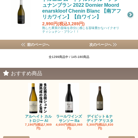
ュナンブラン 2022 Dornier Moord
enarskloof Chenin Blanc 【南アフ
リカワイン】【白ワイン】
2,990円(税込3,289円)
熟した果実の旨味を存分に感じる旨味豊かなハイクオリ
ティシュナン・ブラン！！
前のページへ
次のページへ
全1299商品中 / 145-180商品
おすすめ商品
アルヘイト カル
ラールワインズ
デイビット＆ナ
デイビット
トロジー Al
サンソー Ra
ディア アリスタ
ディア エル
7,190円(税込7,909
4,600円(税込5,060
5,300円(税込5,830
5,300円(税込5
円)
円)
円)
円)