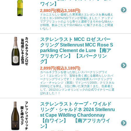
ワイン】
2,880円(税込3,168円)
ドルニエらしい凝縮した果実感とエレガンスを兼ね備え
たセミヨン100%の白ワインが登場しました！ ナッティ
でアプリコットのような香りと濃密でまろやかな味わい
が特徴。飲みごたえ十分の味わいに魅了されること間違
いなし！
ステレンラスト MCC ロゼ スパー
クリング Stellenrust MCC Rose S
parkling Clement de Lure 【南ア
フリカワイン】 【スパークリン
グ】
2,899円(税込3,189円)
カベルネフランを使った珍しいスパークリングワイ
ン！！エレガントで、旨味を良く感じる素晴らしいスパ
ークリングワインです！！ 2015世界スパークリングワ
イン・チャレンジ（英国）でドンペリ2005、クリスタル
2006などを抑え、1位に輝いた実力派！また、生産者と
して、2012ロンドンオリンピックの公式ワイナリーに選
ばれました！！
ステレンラスト ケープ・ワイルド
リング・シャルドネ 2024 Stellenru
st Cape Wildling Chardonnay
【白ワイン】 【南アフリカワイ
ン】