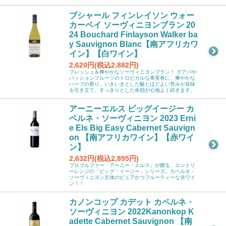
ブシャール フィンレイソン ウォー
カーベイ ソーヴィニヨンブラン 20
24 Bouchard Finlayson Walker ba
y Sauvignon Blanc【南アフリカワ
イン】【白ワイン】
2,620円(税込2,882円)
フレッシュ＆爽やかなソーヴィニヨンブラン！ グアバや
パッションフルーツのトロピカルな果実香に、爽やかな
ハーブの香り。いきいきとした酸とほどよい苦みが旨味
を引き立て、すっきりとした余韻が心地よく続きます。
アーニーエルス ビッグイージー カ
ベルネ・ソーヴィニヨン 2023 Erni
e Els Big Easy Cabernet Sauvign
on 【南アフリカワイン】【赤ワイ
ン】
2,632円(税込2,895円)
プロゴルファー「アーニー・エルス」が贈る、エントリ
ーレンジの「ビッグ・イージー」シリーズ。カベルネ・
ソーヴィニヨン主体のピュアかつフルーティーな赤ワイ
ン！！
カノンコップ カデット カベルネ・
ソーヴィニヨン 2022Kanonkop K
adette Cabernet Sauvignon 【南