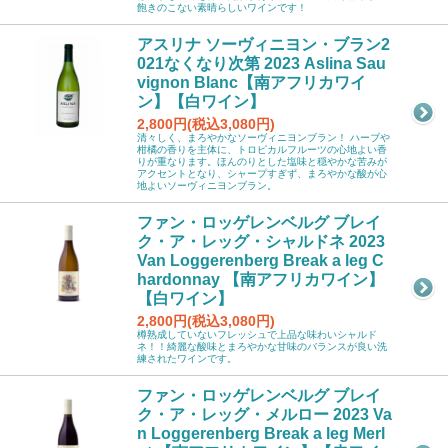
飽きのこない素晴らしいワインです！
アスリナ ソーヴィニヨン・ブラン2
021なくなり次第 2023 Aslina Sau
vignon Blanc【南アフリカワイ
ン】【白ワイン】
2,800円(税込3,080円)
清々しく、まろやかなソーヴィニヨンブラン！ ハーブや
柑橘の香りを主体に、トロピカルフルーツの心地よい香
りが重なります。ほんのりとした塩味と穏やかな苦みが
アクセントとなり、シャープすぎず、まろやかな酸が心
地よいソーヴィニヨンブラン。
ファン・ロッゲレンベルグ ブレイ
ク・ア・レッグ・シャルドネ 2023
Van Loggerenberg Break a leg C
hardonnay 【南アフリカワイン】
【白ワイン】
2,800円(税込3,080円)
樽熟成していないフレッシュで上品な味わいシャルド
ネ！！綺麗な酸味とまろやかな甘味のバランスが良い洗
練されたワインです。
ファン・ロッゲレンベルグ ブレイ
ク・ア・レッグ・メルロー 2023 Va
n Loggerenberg Break a leg Merl