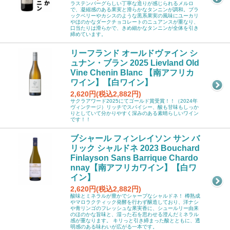
ラステンバーグらしい丁寧な造りが感じられるメルロ
で、凝縮感のある果実と滑らかなタンニンが調和。ブラ
ックベリーやカシスのような黒系果実の風味にユーカリ
やほのかなダークチョコレートのニュアンスが重なり、
口当たりは滑らかで、きめ細かなタンニンが全体を引き
締めています。
リーフランド オールドヴァイン シ
ュナン・ブラン 2025 Lievland Old
Vine Chenin Blanc 【南アフリカ
ワイン】【白ワイン】
2,620円(税込2,882円)
サクラアワード2025にてゴールド賞受賞！！（2024年
ヴィンテージ）リッチでスパイシー、酸も甘味もしっか
りとしていて分かりやすく深みのある素晴らしいワイン
です！！
ブシャール フィンレイソン サン バ
リック シャルドネ 2023 Bouchard
Finlayson Sans Barrique Chardo
nnay【南アフリカワイン】【白ワ
イン】
2,620円(税込2,882円)
酸味とミネラルが豊かでシャープなシャルドネ！ 樽熟成
やマロラクティック発酵を行わず醸造しており、洋ナシ
や青リンゴのフレッシュな果実香に、シュールリー由来
のほのかな旨味と、湿った石を思わせる澄んだミネラル
感が重なります。 キリっと引き締まった酸とともに、透
明感のある味わいが広がる一本です。