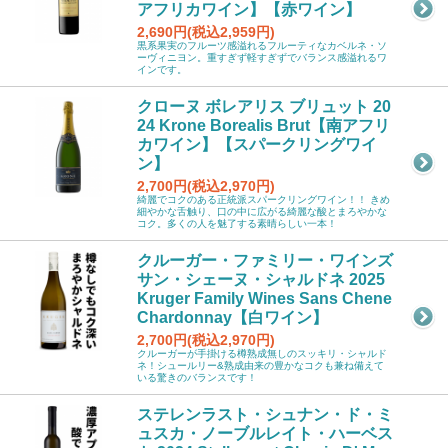
アフリカワイン】【赤ワイン】
2,690円(税込2,959円)
黒系果実のフルーツ感溢れるフルーティなカベルネ・ソ
ーヴィニヨン。重すぎず軽すぎずでバランス感溢れるワ
インです。
クローヌ ボレアリス ブリュット 20
24 Krone Borealis Brut【南アフリ
カワイン】【スパークリングワイ
ン】
2,700円(税込2,970円)
綺麗でコクのある正統派スパークリングワイン！！ きめ
細やかな舌触り、口の中に広がる綺麗な酸とまろやかな
コク。多くの人を魅了する素晴らしい一本！
クルーガー・ファミリー・ワインズ
サン・シェーヌ・シャルドネ 2025
Kruger Family Wines Sans Chene
Chardonnay【白ワイン】
2,700円(税込2,970円)
クルーガーが手掛ける樽熟成無しのスッキリ・シャルド
ネ！シュールリー&熟成由来の豊かなコクも兼ね備えて
いる驚きのバランスです！
ステレンラスト・シュナン・ド・ミ
ュスカ・ノーブルレイト・ハーベス