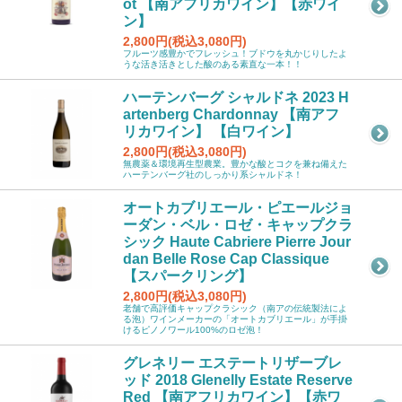
ot 【南アフリカワイン】【赤ワイ
ン】
2,800円(税込3,080円)
フルーツ感豊かでフレッシュ！ブドウを丸かじりしたよ
うな活き活きとした酸のある素直な一本！！
ハーテンバーグ シャルドネ 2023 H
artenberg Chardonnay 【南アフ
リカワイン】 【白ワイン】
2,800円(税込3,080円)
無農薬＆環境再生型農業。豊かな酸とコクを兼ね備えた
ハーテンバーグ社のしっかり系シャルドネ！
オートカブリエール・ピエールジョ
ーダン・ベル・ロゼ・キャップクラ
シック Haute Cabriere Pierre Jour
dan Belle Rose Cap Classique
【スパークリング】
2,800円(税込3,080円)
老舗で高評価キャップクラシック（南アの伝統製法によ
る泡）ワインメーカーの「オートカブリエール」が手掛
けるピノノワール100%のロゼ泡！
グレネリー エステートリザーブレ
ッド 2018 Glenelly Estate Reserve
Red 【南アフリカワイン】【赤ワ