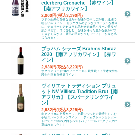
ederberg Grenache 【赤ワイン】
【南アフリカワイン】
2,900円(税込3,190円)
ブドウ由来の自然な甘みや旨味が口中に広がる、繊細で
明るい赤ワイン。 ゼラニウムのようなフローラルな香り
に、チェリーやアセロラを思わせる赤系ベリーの香りが
広がります。口に含むと、旨味を伴った豊かな酸がバラ
ンスよく広がり、果実の華やかさも口中にしっかりと感
じられます。
ブラハム シラーズ Brahms Shiraz
2020 【南アフリカワイン】【赤ワ
イン】
2,930円(税込3,223円)
サクラアワード2026にてゴールド賞受賞！！天才女性弁
護士が造る自然派ワイン！！
ヴィリエラ トラディション ブリュ
ット NV Villiera Tradition Brut【南
アフリカ】【スパークリングワイ
ン】
2,932円(税込3,225円)
南アフリカの定番泡として定着しつつある素晴らしいお
手頃スパークリングワイン！！ティムアトキン氏レポー
トにてここ5年で2回もベストバリュースパークリングに
選ばれました！！