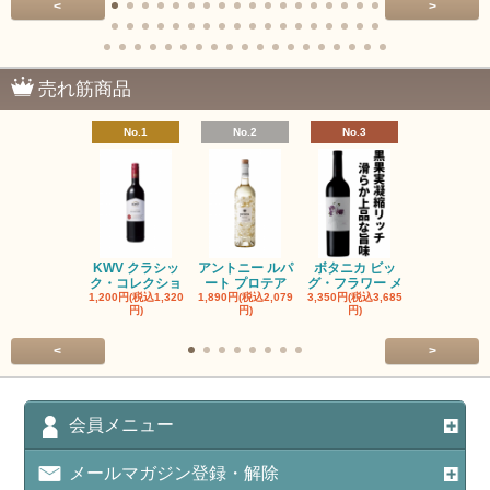
<
>
売れ筋商品
No.1
No.2
No.3
No.4
KWV クラシッ
アントニー ルパ
ボタニカ ビッ
ブーケンハ
ク・コレクショ
ート プロテア
グ・フラワー メ
クルーフ ポ
1,200円(税込1,320
1,890円(税込2,079
3,350円(税込3,685
1,560円(税込1
円)
円)
円)
円)
<
>
会員メニュー
メールマガジン登録・解除