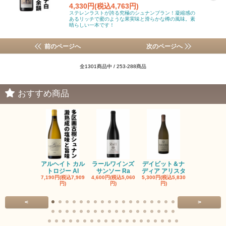
4,330円(税込4,763円)
ステレンラストが誇る究極のシュナンブラン！凝縮感の
あるリッチで蜜のような果実味と滑らかな樽の風味。素
晴らしい一本です！
前のページへ
次のページへ
全1301商品中 / 253-288商品
おすすめ商品
アルヘイト カル
ラールワインズ
デイビット＆ナ
デイビット
トロジー Al
サンソー Ra
ディア アリスタ
ディア エル
7,190円(税込7,909
4,600円(税込5,060
5,300円(税込5,830
5,300円(税込5
円)
円)
円)
円)
<
>