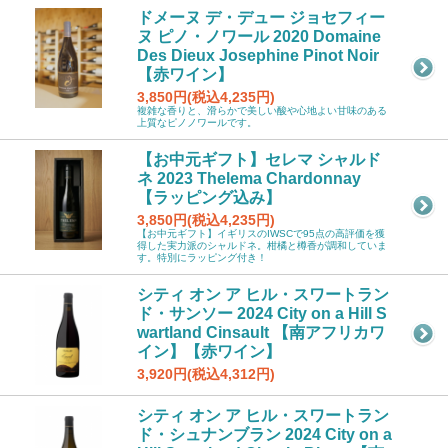
ドメーヌ デ・デュー ジョセフィー
ヌ ピノ・ノワール 2020 Domaine
Des Dieux Josephine Pinot Noir
【赤ワイン】
3,850円(税込4,235円)
複雑な香りと、滑らかで美しい酸や心地よい甘味のある
上質なピノノワールです。
【お中元ギフト】セレマ シャルド
ネ 2023 Thelema Chardonnay
【ラッピング込み】
3,850円(税込4,235円)
【お中元ギフト】イギリスのIWSCで95点の高評価を獲
得した実力派のシャルドネ。柑橘と樽香が調和していま
す。特別にラッピング付き！
シティ オン ア ヒル・スワートラン
ド・サンソー 2024 City on a Hill S
wartland Cinsault 【南アフリカワ
イン】【赤ワイン】
3,920円(税込4,312円)
シティ オン ア ヒル・スワートラン
ド・シュナンブラン 2024 City on a