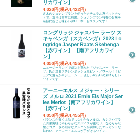
リカワイン】
4,020円(税込4,422円)
古木のシュナンブランを使ったナチュラル系ペットナッ
トで、造りは非常に綺麗。シュナンブラン特有の旨味を
余韻に感じる味わい深い一本！おススメです！
ロングリッジ ジャスパー ラーツ ス
キャベンガ（スカベンガ）2023 Lo
ngridge Jasper Raats Skebenga
【赤ワイン】 【南アフリカワイ
ン】
4,050円(税込4,455円)
ニュージーランドで成功を重ねた「ジャスパー・ラー
ツ」氏が造るステレンボッシュ産ピノ・ノワール！！ピ
ュアで滑らか＆ジューシー。優しい味わいの素晴らしい
ワインです！
アーニーエルス メジャー・シリー
ズ メルロ 2021 Ernie Els Major Ser
ies Merlot【南アフリカワイン】
【赤ワイン】
4,050円(税込4,455円)
バランスが良く上品でしなやかなメルロ。カシスやプラ
ムの果実味にやわらかなスパイスが重なり、なめらかな
酸とコク、きめ細かなタンニンが調和したエレガントな
味わい。アーニー・エルスが手がけるワイン。