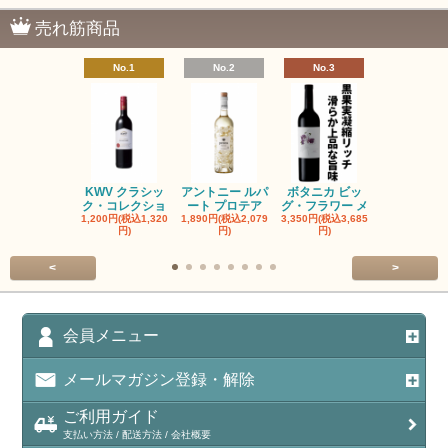
売れ筋商品
No.1
No.2
No.3
No.4
KWV クラシッ
アントニー ルパ
ボタニカ ビッ
ブーケンハ
ク・コレクショ
ート プロテア
グ・フラワー メ
クルーフ ポ
1,200円(税込1,320
1,890円(税込2,079
3,350円(税込3,685
1,560円(税込1
円)
円)
円)
円)
<
>
会員メニュー
メールマガジン登録・解除
ご利用ガイド
支払い方法 / 配送方法 / 会社概要