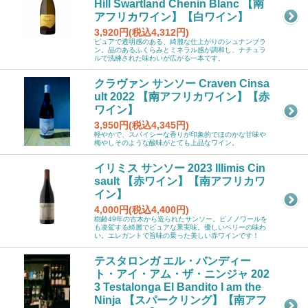
Hill Swartland Chenin Blanc 【南
アフリカワイン】【白ワイン】
3,920円(税込4,312円)
ピュアで透明感のある、綺麗な仕上がりのシュナンブラ
ン。品のあるふくらみとミネラル感が調和し、ナチュラ
ルで洗練された味わいが広がる一本です。
クラヴァン サンソー Craven Cinsa
ult 2022 【南アフリカワイン】【赤
ワイン】
3,950円(税込4,345円)
軽やかで、スパイシーな香りが印象的でほのかな甘味や
梅やしそのような酸味がとても上品なワイン。
イリミス サンソー 2023 Illimis Cin
sault 【赤ワイン】【南アフリカワ
イン】
4,000円(税込4,400円)
樹齢49年の古木から造られたサンソー。ピノノワールを
も凌駕する綺麗でピュアな果実味。優しいベリーの味わ
い。エレガントで旨味の乗った美しい赤ワインです！
テスタロンガ エル・バンディー
ト・アイ・アム・ザ・ニンジャ 202
3 Testalonga El Bandito I am the
Ninja 【スパークリング】【南アフ