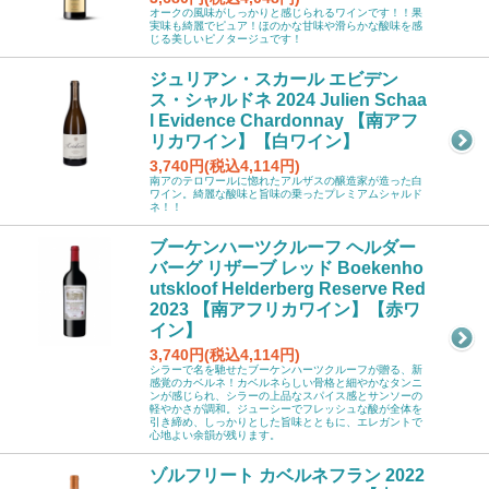
オークの風味がしっかりと感じられるワインです！！果
実味も綺麗でピュア！ほのかな甘味や滑らかな酸味を感
じる美しいピノタージュです！
ジュリアン・スカール エビデン
ス・シャルドネ 2024 Julien Schaa
l Evidence Chardonnay 【南アフ
リカワイン】【白ワイン】
3,740円(税込4,114円)
南アのテロワールに惚れたアルザスの醸造家が造った白
ワイン。綺麗な酸味と旨味の乗ったプレミアムシャルド
ネ！！
ブーケンハーツクルーフ ヘルダー
バーグ リザーブ レッド Boekenho
utskloof Helderberg Reserve Red
2023 【南アフリカワイン】【赤ワ
イン】
3,740円(税込4,114円)
シラーで名を馳せたブーケンハーツクルーフが贈る、新
感覚のカベルネ！カベルネらしい骨格と細やかなタンニ
ンが感じられ、シラーの上品なスパイス感とサンソーの
軽やかさが調和。ジューシーでフレッシュな酸が全体を
引き締め、しっかりとした旨味とともに、エレガントで
心地よい余韻が残ります。
ゾルフリート カベルネフラン 2022