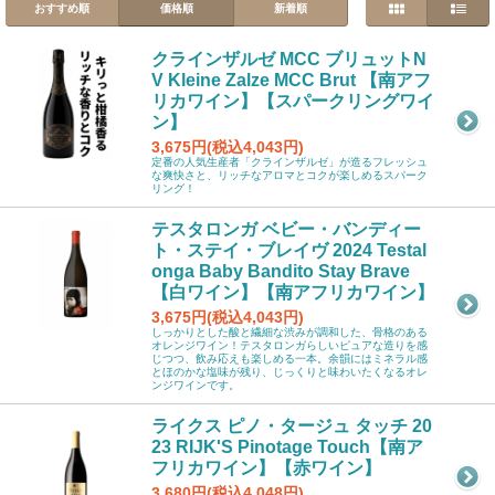
おすすめ順
価格順
新着順
クラインザルゼ MCC ブリュットN
V Kleine Zalze MCC Brut 【南アフ
リカワイン】【スパークリングワイ
ン】
3,675円(税込4,043円)
定番の人気生産者「クラインザルゼ」が造るフレッシュ
な爽快さと、リッチなアロマとコクが楽しめるスパーク
リング！
テスタロンガ ベビー・バンディー
ト・ステイ・ブレイヴ 2024 Testal
onga Baby Bandito Stay Brave
【白ワイン】【南アフリカワイン】
3,675円(税込4,043円)
しっかりとした酸と繊細な渋みが調和した、骨格のある
オレンジワイン！テスタロンガらしいピュアな造りを感
じつつ、飲み応えも楽しめる一本。余韻にはミネラル感
とほのかな塩味が残り、じっくりと味わいたくなるオレ
ンジワインです。
ライクス ピノ・タージュ タッチ 20
23 RIJK'S Pinotage Touch【南ア
フリカワイン】【赤ワイン】
3,680円(税込4,048円)