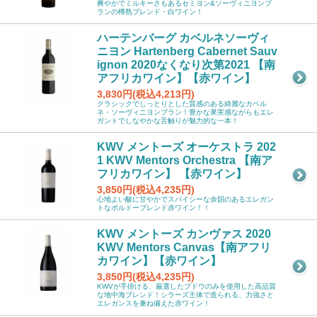
爽やかでミルキーさもあるセミヨン&ソーヴィニヨンブ
ランの樽熟ブレンド・白ワイン！
ハーテンバーグ カベルネソーヴィ
ニヨン Hartenberg Cabernet Sauv
ignon 2020なくなり次第2021 【南
アフリカワイン】【赤ワイン】
3,830円(税込4,213円)
クラシックでしっとりとした質感のある綺麗なカベル
ネ・ソーヴィニヨンブラン！豊かな果実感ながらもエレ
ガントでしなやかな舌触りが魅力的な一本！
KWV メントーズ オーケストラ 202
1 KWV Mentors Orchestra 【南ア
フリカワイン】 【赤ワイン】
3,850円(税込4,235円)
心地よい酸に甘やかでスパイシーな余韻のあるエレガン
トなボルドーブレンド赤ワイン！！
KWV メントーズ カンヴァス 2020
KWV Mentors Canvas【南アフリ
カワイン】【赤ワイン】
3,850円(税込4,235円)
KWVが手掛ける、厳選したブドウのみを使用した高品質
な地中海ブレンド！シラーズ主体で造られる、力強さと
エレガンスを兼ね備えた赤ワイン！