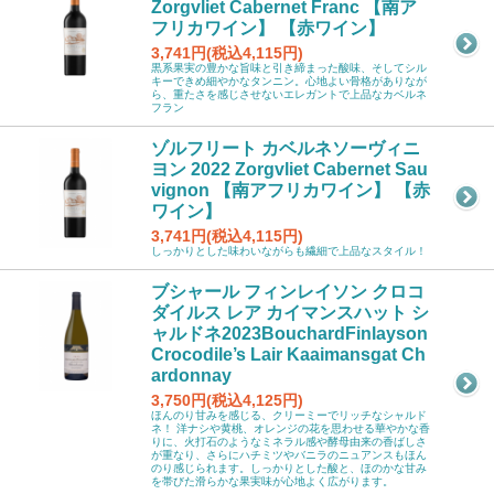
Zorgvliet Cabernet Franc 【南ア
フリカワイン】 【赤ワイン】
3,741円(税込4,115円)
黒系果実の豊かな旨味と引き締まった酸味、そしてシル
キーできめ細やかなタンニン。心地よい骨格がありなが
ら、重たさを感じさせないエレガントで上品なカベルネ
フラン
ゾルフリート カベルネソーヴィニ
ヨン 2022 Zorgvliet Cabernet Sau
vignon 【南アフリカワイン】 【赤
ワイン】
3,741円(税込4,115円)
しっかりとした味わいながらも繊細で上品なスタイル！
ブシャール フィンレイソン クロコ
ダイルス レア カイマンスハット シ
ャルドネ2023BouchardFinlayson
Crocodile’s Lair Kaaimansgat Ch
ardonnay
3,750円(税込4,125円)
ほんのり甘みを感じる、クリーミーでリッチなシャルド
ネ！ 洋ナシや黄桃、オレンジの花を思わせる華やかな香
りに、火打石のようなミネラル感や酵母由来の香ばしさ
が重なり、さらにハチミツやバニラのニュアンスもほん
のり感じられます。しっかりとした酸と、ほのかな甘み
を帯びた滑らかな果実味が心地よく広がります。