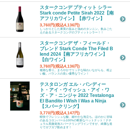
スタークコンデ プティット シラー
Stark conde Petite Sirah 2022【南
アフリカワイン】【赤ワイン】
3,760円(税込4,136円)
しっかりとした果実の旨みと強めのタンニン。飲みごた
えのあるスタークコンデのプティットシラー！！
スタークコンデ ザ・フィールド・
ブレンド Stark Conde The Filed B
lend 2024【南アフリカワイン】
【白ワイン】
3,760円(税込4,136円)
複雑な香り。まろやかでリッチな味わいながらも、程よ
い酸。バランスの良い優秀なワイン！
テスタロンガ エル・バンディー
ト・アイ・ウイッシュ・アイ・ワ
ズ・ア・ニンジャ 2022 Testalonga
El Bandito I Wish I Was a Ninja
【スパークリング】
3,770円(税込4,147円)
軽快でフレッシュな酸、細やかな泡立ち。ほのかに甘味
のあるコロンバール100%の斬新なペットナット！ナチ
ュラル系微発泡スパークリングワインですが、綺麗な造
りでガブガブ飲めます！