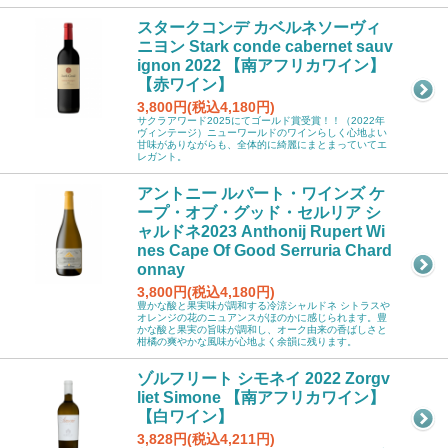
スタークコンデ カベルネソーヴィ
ニヨン Stark conde cabernet sauv
ignon 2022 【南アフリカワイン】
【赤ワイン】
3,800円(税込4,180円)
サクラアワード2025にてゴールド賞受賞！！（2022年
ヴィンテージ）ニューワールドのワインらしく心地よい
甘味がありながらも、全体的に綺麗にまとまっていてエ
レガント。
アントニー ルパート・ワインズ ケ
ープ・オブ・グッド・セルリア シ
ャルドネ2023 Anthonij Rupert Wi
nes Cape Of Good Serruria Chard
onnay
3,800円(税込4,180円)
豊かな酸と果実味が調和する冷涼シャルドネ シトラスや
オレンジの花のニュアンスがほのかに感じられます。豊
かな酸と果実の旨味が調和し、オーク由来の香ばしさと
柑橘の爽やかな風味が心地よく余韻に残ります。
ゾルフリート シモネイ 2022 Zorgv
liet Simone 【南アフリカワイン】
【白ワイン】
3,828円(税込4,211円)