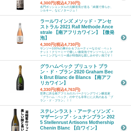
4,300円(税込4,730円)
名門ボッシェンダルの元醸造長が造る「綺麗で滑らか、
シルキー」なピノタージュ！
ラールワインズ メソッド・アンセ
ストラル 2021 Rall Methode Ance
strale 【南アフリカワイン】【微発
泡】
4,300円(税込4,730円)
サンソー100%の爽やか＆フルーティーなロゼ・ペット
ナット！クリーミーで優しい微発泡でサンソーらしいチ
ャーミングなベリー感が特徴的な親しみやすい泡です！
グラハムベック ブリュット ブラ
ン・ド・ブラン 2020 Graham Bec
k Brut Blanc de Blancs 【南アフ
リカワイン】
4,330円(税込4,763円)
世界に誇る南アフリカのスパークリングワイン醸造家
「グラハム・ベック」の中でも非常にに人気のある「ブ
ラン・ド・ブラン」！！
ステレンラスト・アーティソンズ・
マザーシップ・シュナンブラン 202
5 Stellenrust Artisons Mothership
Chenin Blanc 【白ワイン】