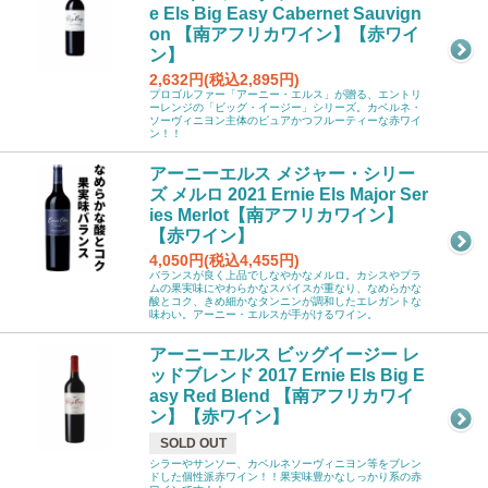
e Els Big Easy Cabernet Sauvign
on 【南アフリカワイン】【赤ワイ
ン】
2,632円(税込2,895円)
プロゴルファー「アーニー・エルス」が贈る、エントリ
ーレンジの「ビッグ・イージー」シリーズ。カベルネ・
ソーヴィニヨン主体のピュアかつフルーティーな赤ワイ
ン！！
アーニーエルス メジャー・シリー
ズ メルロ 2021 Ernie Els Major Ser
ies Merlot【南アフリカワイン】
【赤ワイン】
4,050円(税込4,455円)
バランスが良く上品でしなやかなメルロ。カシスやプラ
ムの果実味にやわらかなスパイスが重なり、なめらかな
酸とコク、きめ細かなタンニンが調和したエレガントな
味わい。アーニー・エルスが手がけるワイン。
アーニーエルス ビッグイージー レ
ッドブレンド 2017 Ernie Els Big E
asy Red Blend 【南アフリカワイ
ン】【赤ワイン】
SOLD OUT
シラーやサンソー、カベルネソーヴィニヨン等をブレン
ドした個性派赤ワイン！！果実味豊かなしっかり系の赤