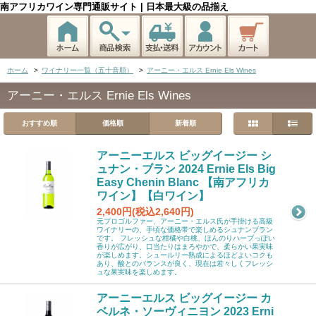
南アフリカワイン専門通販サイト | 日本最大級の品揃え
ホーム
>
ワイナリー一覧（五十音順）
>
アーニー・エルス Ernie Els Wines
アーニー・エルス Ernie Els Wines
おすすめ順
価格順
新着順
アーニーエルス ビッグイージー シ
ュナン・ブラン 2024 Ernie Els Big
Easy Chenin Blanc 【南アフリカ
ワイン】【白ワイン】
2,400円(税込2,640円)
元プロゴルファー、アーニー・エルス氏が手掛ける高級
ワイナリーの、手頃な価格帯で楽しめるシュナンブラン
です。 フレッシュな柑橘や白桃、ほんのりハーブっぽい
香りが広がり、口当たりはまろやかで、柔らかい果実味
が楽しめます。シュールリー熟成によるほどよいコクも
あり、酸とのバランスが良く、現在は若々しくフレッシ
ュな果実味を楽しめます。
アーニーエルス ビッグイージー カ
ベルネ・ソーヴィニヨン 2023 Erni