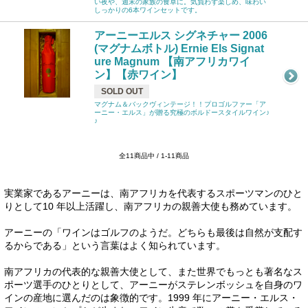
い夜や、週末の家族の食卓に。気負わず楽しめ、味わい
しっかりの6本ワインセットです。
アーニーエルス シグネチャー 2006
(マグナムボトル) Ernie Els Signat
ure Magnum 【南アフリカワイ
ン】【赤ワイン】
SOLD OUT
マグナム＆バックヴィンテージ！！プロゴルファー「ア
ーニー・エルス」が贈る究極のボルドースタイルワイン♪
♪
全11商品中 / 1-11商品
実業家であるアーニーは、南アフリカを代表するスポーツマンのひと
りとして10 年以上活躍し、南アフリカの親善大使も務めています。
アーニーの「ワインはゴルフのようだ。どちらも最後は自然が支配す
るからである」という言葉はよく知られています。
南アフリカの代表的な親善大使として、また世界でもっとも著名なス
ポーツ選手のひとりとして、アーニーがステレンボッシュを自身のワ
インの産地に選んだのは象徴的です。1999 年にアーニー・エルス・