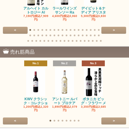
アルヘイト カル
ラールワインズ
デイビット＆ナ
デイビット
トロジー Al
サンソー Ra
ディア アリスタ
ディア エル
7,190円(税込7,909
4,600円(税込5,060
5,300円(税込5,830
5,300円(税込5
円)
円)
円)
円)
<
>
売れ筋商品
No.1
No.2
No.3
No.4
KWV クラシッ
アントニー ルパ
ボタニカ ビッ
ブーケンハ
ク・コレクショ
ート プロテア
グ・フラワー メ
クルーフ ポ
1,200円(税込1,320
1,890円(税込2,079
3,350円(税込3,685
1,560円(税込1
円)
円)
円)
円)
<
>