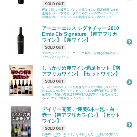
SOLD OUT
程よく熟した濃厚なブレンド赤ワイン。満足感得られる
素晴らしい一本です。プロゴルファーのアーニーエルス
が贈るプレミアムレンジの熟成ブレンド赤ワイン！
アーニーエルス シグネチャー 2010
Ernie Els Signature 【南アフリカ
ワイン】【赤ワイン】
SOLD OUT
プロゴルファー「アーニー・エルス」が贈る究極のボル
ドースタイルワイン。
しっかりめ赤ワイン満足セット【南
アフリカワイン】【セットワイン】
SOLD OUT
しっかりめの赤ワインが好きな方々にご満足していただ
けるコスパの良いワインセット！1000円台前半の定番生
産者や、希望小売税込3500円の人気ワインまで入ってい
るバラエティ豊富なワインセット♪♪
デイリー充実 ご褒美6本ー泡・白・
赤ー【南アフリカワイン】【セット
ワイン】
SOLD OUT
仕事終わりに「今日はよく頑張ったな」と自分を労いた