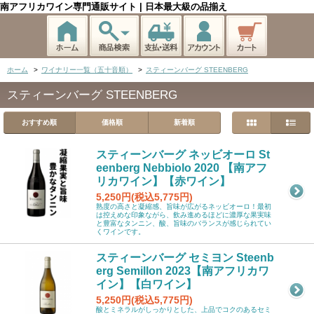
南アフリカワイン専門通販サイト | 日本最大級の品揃え
ホーム
>
ワイナリー一覧（五十音順）
>
スティーンバーグ STEENBERG
スティーンバーグ STEENBERG
おすすめ順
価格順
新着順
スティーンバーグ ネッビオーロ St
eenberg Nebbiolo 2020 【南アフ
リカワイン】【赤ワイン】
5,250円(税込5,775円)
熟度の高さと凝縮感、旨味が広がるネッビオーロ！最初
は控えめな印象ながら、飲み進めるほどに濃厚な果実味
と豊富なタンニン、酸、旨味のバランスが感じられてい
くワインです。
スティーンバーグ セミヨン Steenb
erg Semillon 2023【南アフリカワ
イン】【白ワイン】
5,250円(税込5,775円)
酸とミネラルがしっかりとした、上品でコクのあるセミ