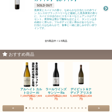
SOLD OUT
黒果実とスパイスの香り、なめらかな口当たりの赤ワイ
ン カシスやブラックベリーなど凝縮した黒系果実の香り
に、スパイスやほのかにスモーキーなニュアンスがアク
セント。果実味は豊かで酸味もほどよく、タンニンはき
め細かく滑らか。フルボディに近い厚みがありながら、
口当たりはなめらかで、食事と一緒に楽しみやすい赤ワ
インです。
全5商品中 / 1-5商品
おすすめ商品
アルヘイト カル
ラールワインズ
デイビット＆ナ
デイビット
トロジー Al
サンソー Ra
ディア アリスタ
ディア エル
7,190円(税込7,909
4,600円(税込5,060
5,300円(税込5,830
5,300円(税込5
円)
円)
円)
円)
<
>