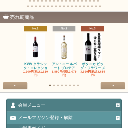
売れ筋商品
No.1
No.2
No.3
No.4
KWV クラシッ
アントニー ルパ
ボタニカ ビッ
ブーケンハ
ク・コレクショ
ート プロテア
グ・フラワー メ
クルーフ ポ
1,200円(税込1,320
1,890円(税込2,079
3,350円(税込3,685
1,560円(税込1
円)
円)
円)
円)
<
>
会員メニュー
メールマガジン登録・解除