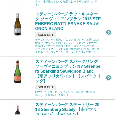
ヨン。冷涼産地らしい、輪郭のはっきりした味わいで
す。
スティーンバーグ ラットルスネー
ク ソーヴィニヨンブラン 2015 STE
ENBERG RATTLESNAKE SAUVI
GNON BLANC
SOLD OUT
ケープタウンから程近い「コンスタンシア」地区にある
優良ワイナリー。あのジャンシス・ロビンソンMWから
最良のワイナリーと評価された「スティーンバーグ」。
スキンコンタクト、そして軽い樽熟成を経て造られたコ
クのあるソーヴィニヨン・ブラン&セミヨンです！！
スティーンバーグ スパークリング
ソーヴィニヨンブラン NV Steenbe
rg Sparkling Sauvignon Blanc
【南アフリカワイン】【スパークリ
ング】
SOLD OUT
MWジャンシス・ロビンソンからも高評価。爽やかで
清々しい上級スパークリング。
スティーンバーグ ステートリー 20
18 Steenberg Stately 【南アフリ
カワイン】【赤ワイン】