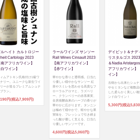
アルヘイト カルトロジー
ラールワインズ サンソー
デイビット＆ナディ
lheit Cartology 2023
Rall Wines Cinsault 2023
リスタルゴス 2023 
【南アフリカワイン】
【南アフリカワイン】
＆Nadia Aristarg
【白ワイン】
【赤ワイン】
アフリカワイン】
イン】
ィムアトキン氏格付け1級ワ
華やかな香りと透明感。口当た
ナリー。ユニークな新生ワイ
り優しい穏やかなサンソー 紅
古樹から出来たシュナ
リーが造るプレミアムシュナ
茶やスミレを思わせる高貴なフ
やセミヨンなど複数品
ブラン。
ローラルアロマと、ラズベリ
した柔らかく美しい複
ー、クランベリーの赤系果実、
ンド白ワイン！
,190円(税込7,909円)
全房発酵由来のハーブの香りが
5,300円(税込5,83
華やかに広がります。タンニン
は極めて穏やかで、軽やかな果
実味を、フレッシュで引き締ま
った酸が優しく支える、口当た
り優しいサンソーです。
4,600円(税込5,060円)