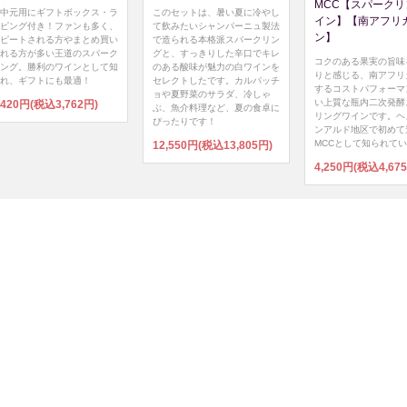
MCC【スパークリ
中元用にギフトボックス・ラ
このセットは、暑い夏に冷やし
イン】【南アフリ
ピング付き！ファンも多く、
て飲みたいシャンパーニュ製法
ン】
ピートされる方やまとめ買い
で造られる本格派スパークリン
れる方が多い王道のスパーク
グと、すっきりした辛口でキレ
コクのある果実の旨味
ング。勝利のワインとして知
のある酸味が魅力の白ワインを
りと感じる、南アフリ
れ、ギフトにも最適！
セレクトしたです。カルパッチ
するコストパフォーマ
ョや夏野菜のサラダ、冷しゃ
い上質な瓶内二次発酵
,420円(税込3,762円)
ぶ、魚介料理など、夏の食卓に
リングワインです。ヘ
ぴったりです！
ンアルド地区で初めて
MCCとして知られて
12,550円(税込13,805円)
4,250円(税込4,67