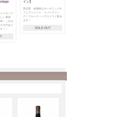
notage
イン】
高品質・低価格なオーガニック&
フェアトレード・スパークリン
ンレスタンク
グ！フルーティーでスイスイ飲め
優しい果実
ます！
甘味。これは
上がる中あり
SOLD OUT
です！！
T