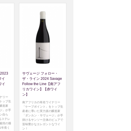
2023
サヴェージ フォロー・
赤ワイ
ザ・ライン 2024 Savage
ワイ
Follow the Line【南アフ
リカワイン】【赤ワイ
ン】
ナリー
トップ生
南アフリカの有名ワイナリー
醸造家
「ケープポイント」をトップ生
ジ」が手
産者に導いた実力派の醸造家
ン自ら
「ダンカン・サヴェージ」が手
るステレ
掛けるサンソー主体のピュアで
栽培の畑
旨味豊かなエレガントなワイ
1年長く
ン！