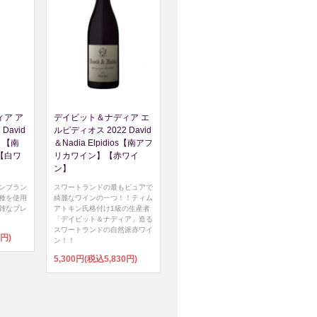
ア ア
デイビット＆ナディア エ
David
ルピディオス 2022 David
os 【南
＆Nadia Elpidios【南アフ
【白ワ
リカワイン】【赤ワイ
ン】
ンブラン
スワートランドの最もピュアで
種を使用
綺麗なワインの一つ！！ティム
雑なブレ
アトキン氏格付け1級の生産者
「デイビット＆ナディア」造る
スワートランドの自然派赤ワイ
0円)
ン！！
5,300円(税込5,830円)