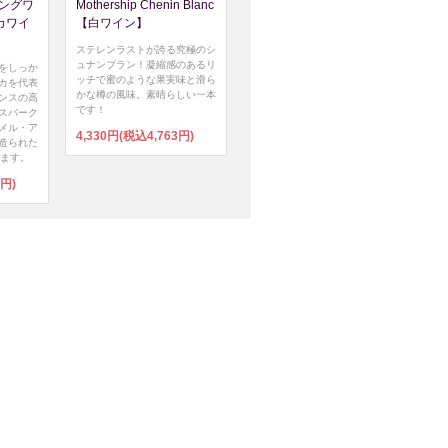
ングワ
Mothership Chenin Blanc
カワイ
【白ワイン】
ステレンラストが誇る究極のシ
ュナンブラン！凝縮感のあるリ
をしっか
ッチで蜜のような果実味と滑ら
カを代表
かな樽の風味。素晴らしい一本
ンスの高
です！
スパーク
メル・ア
4,330円(税込4,763円)
造られた
います。
5円)