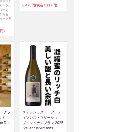
スされま
6,470円(税込7,117円)
ミネラル
味わえ
がらも、
ダーク系
7円)
ー クラ
ステレンラスト・アーテ
ット
ィソンズ・マザーシッ
ne Des
プ・シュナンブラン 2025
t
Stellenrust Artisons