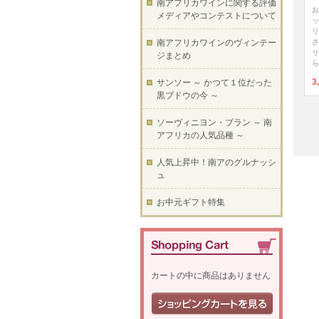
南アフリカワインに関する評価
お
メディアやコンテストについて
ッ
リ
さ
南アフリカワインのヴィンテー
リ
ジまとめ
ら
3
サンソー ～ かつて１位だった
黒ブドウの今 ～
ソーヴィニヨン・ブラン ～ 南
アフリカの人気品種 ～
人気上昇中！南アのグルナッシ
ュ
お中元ギフト特集
カートの中に商品はありません