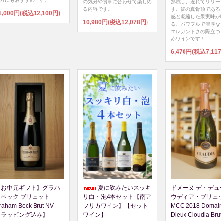
方にもおすすめです。
の気分や食事に合わせて楽しめ
熟成し、遅れてリリー
る内容です。
す。彼の真骨頂である
1,000円(税込12,100円)
感と凝縮した果実味が
10,980円(税込12,078円)
る、パワフルで濃厚な
エレガントさの際立つ
赤ワインです！
6,470円(税込7,11
【お中元ギフト】グラハ
夏に飲みたいスッキ
ドメーヌ デ・デュ
ムベック ブリュット
リ白・泡4本セット【南ア
ウディア・ブリュ
raham Beck Brut NV
フリカワイン】【セット
MCC 2018 Domai
【ラッピング込み】
ワイン】
Dieux Cloudia Bru