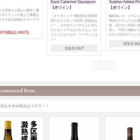
Duck Cabernet Sauvignon
Sulpher Added Pi
【赤ワイン】
【赤ワイン】
かな甘味と心地よい酸味！藁
イボスティーの葉上で葡萄を
「オーガニックで酸化防止剤無添
酸味強いが、ステレ
させて造る至極のデザートワ
加だからと言って品質に妥協はな
熟成でナチュラルな
。
い！」そのポリシーのもとに作ら
味、ほのかに余韻に
れたカジュアルだけれどもしっか
良い。円安で価格が
60円(税込2,486円)
りとしたカベルネ・ソーヴィニヨ
がたい存在のワイン
ン！
SOLD OU
SOLD OUT
<
1
>
当店おすすめ商品はコチラ！！