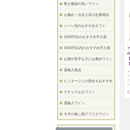
希少価値の高いワイン
お薦め！当店人気の定番商品
シーン別のおすすめギフト
1000円台のおすすめ手土産
3500円以内のおすすめ手土産
A
お酒が苦手な方にお薦めワイン
直輸入食品
テ
イ
ナ
ピノタージュの歴史＆おすすめ
ン
ナチュラルなワイン
7
直輸入ワイン
今月の推し南アフリカワイン