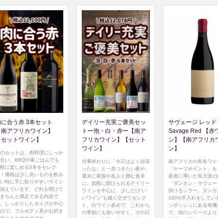
肉に合う赤 3本セット
デイリー充実ご褒美セッ
サヴェージ レッド 
【南アフリカワイン】
トー泡・白・赤ー【南ア
Savage Red 【
【セットワイン】
フリカワイン】【セット
ン】【南アフリカ
ワイン】
ン】
のセットは、肉料理にしっか
合い、BBQや家ごはんでも
仕事終わりに「今日はよく頑張
南アフリカの有名ワイ
軽に楽しめる3本をセレク
ったな」と一息つきたい夜や、
「ケープポイント」を
！価格は少し良いものを飲み
週末に家族や友人と囲む食卓
産者に導いた実力派の
い時に手に取りやすいライン
に。気軽に開けられるデイリー
「ダンカン・サヴェー
揃えています。どれを開けて
ワインを中心に、少しだけ“い
掛けるシラー。ダンカ
きちんと満足できる内容で
いワイン”も織り交ぜてセレク
100%手入れをしてい
。しっかりしたタイプが中心
ト。白ワイン多めで、これから
ンボッシュにある有機
ので、フルボディ系がお好き
の季節にも使いやすく、その日
で、他のシリーズより