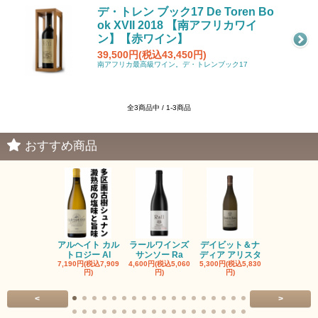
デ・トレン ブック17 De Toren Bo
ok XVII 2018 【南アフリカワイ
ン】【赤ワイン】
39,500円(税込43,450円)
南アフリカ最高級ワイン。デ・トレンブック17
全3商品中 / 1-3商品
おすすめ商品
アルヘイト カル
ラールワインズ
デイビット＆ナ
デイビット
トロジー Al
サンソー Ra
ディア アリスタ
ディア エル
7,190円(税込7,909
4,600円(税込5,060
5,300円(税込5,830
5,300円(税込5
円)
円)
円)
円)
<
>