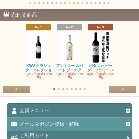
売れ筋商品
No.1
No.2
No.3
No.4
KWV クラシッ
アントニー ルパ
ボタニカ ビッ
ブーケンハ
ク・コレクショ
ート プロテア
グ・フラワー メ
クルーフ ポ
1,200円(税込1,320
1,890円(税込2,079
3,350円(税込3,685
1,560円(税込1
円)
円)
円)
円)
<
>
会員メニュー
メールマガジン登録・解除
ご利用ガイド