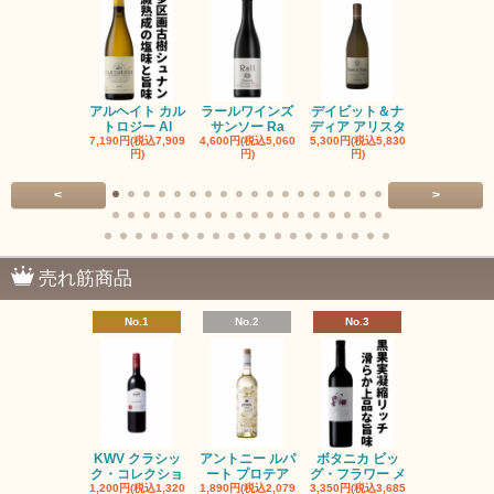
アルヘイト カル
ラールワインズ
デイビット＆ナ
デイビット
トロジー Al
サンソー Ra
ディア アリスタ
ディア エル
7,190円(税込7,909
4,600円(税込5,060
5,300円(税込5,830
5,300円(税込5
円)
円)
円)
円)
<
>
売れ筋商品
No.1
No.2
No.3
No.4
KWV クラシッ
アントニー ルパ
ボタニカ ビッ
ブーケンハ
ク・コレクショ
ート プロテア
グ・フラワー メ
クルーフ ポ
1,200円(税込1,320
1,890円(税込2,079
3,350円(税込3,685
1,560円(税込1