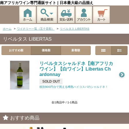
南アフリカワイン専門通販サイト | 日本最大級の品揃え
ホーム
>
ワイナリー一覧（五十音順）
>
リベルタス LIBERTAS
リベルタス LIBERTAS
おすすめ順
価格順
新着順
リベルタスシャルドネ【南アフリカ
ワイン】【白ワイン】Libertas Ch
ardonnay
SOLD OUT
税別900円台で買える樽熟ハイコスパのシャルドネ！
全1商品中 / 1-1商品
おすすめ商品