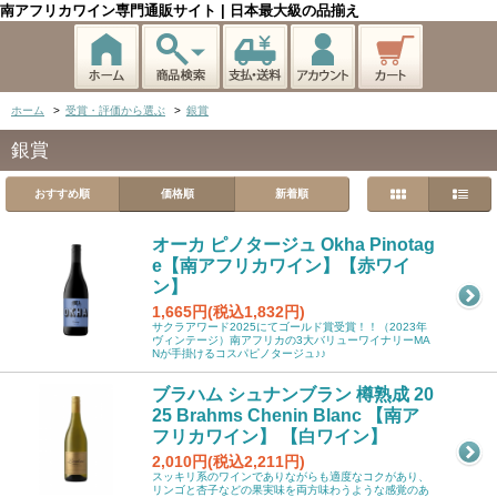
南アフリカワイン専門通販サイト | 日本最大級の品揃え
ホーム
>
受賞・評価から選ぶ
>
銀賞
銀賞
おすすめ順
価格順
新着順
オーカ ピノタージュ Okha Pinotag
e【南アフリカワイン】【赤ワイ
ン】
1,665円(税込1,832円)
サクラアワード2025にてゴールド賞受賞！！（2023年
ヴィンテージ）南アフリカの3大バリューワイナリーMA
Nが手掛けるコスパピノタージュ♪♪
ブラハム シュナンブラン 樽熟成 20
25 Brahms Chenin Blanc 【南ア
フリカワイン】 【白ワイン】
2,010円(税込2,211円)
スッキリ系のワインでありながらも適度なコクがあり、
リンゴと杏子などの果実味を両方味わうような感覚のあ