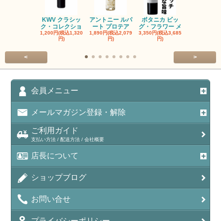
KWV クラシッ
アントニー ルパ
ボタニカ ビッ
ブーケンハ
ク・コレクショ
ート プロテア
グ・フラワー メ
クルーフ ポ
1,200円(税込1,320
1,890円(税込2,079
3,350円(税込3,685
1,560円(税込1
円)
円)
円)
円)
<
>
会員メニュー
メールマガジン登録・解除
ご利用ガイド
支払い方法 / 配送方法 / 会社概要
店長について
ショップブログ
お問い合せ
プライバシーポリシー