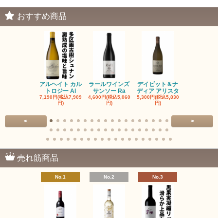
おすすめ商品
アルヘイト カル
ラールワインズ
デイビット＆ナ
デイビット
トロジー Al
サンソー Ra
ディア アリスタ
ディア エル
7,190円(税込7,909
4,600円(税込5,060
5,300円(税込5,830
5,300円(税込5
円)
円)
円)
円)
<
>
売れ筋商品
No.1
No.2
No.3
No.4