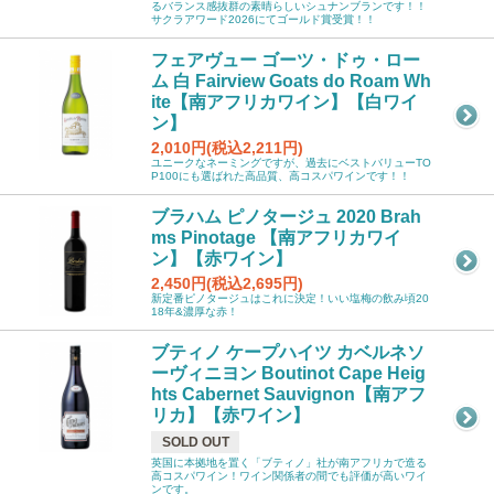
るバランス感抜群の素晴らしいシュナンブランです！！
サクラアワード2026にてゴールド賞受賞！！
フェアヴュー ゴーツ・ドゥ・ロー
ム 白 Fairview Goats do Roam Wh
ite【南アフリカワイン】【白ワイ
ン】
2,010円(税込2,211円)
ユニークなネーミングですが、過去にベストバリューTO
P100にも選ばれた高品質、高コスパワインです！！
ブラハム ピノタージュ 2020 Brah
ms Pinotage 【南アフリカワイ
ン】【赤ワイン】
2,450円(税込2,695円)
新定番ピノタージュはこれに決定！いい塩梅の飲み頃20
18年&濃厚な赤！
ブティノ ケープハイツ カベルネソ
ーヴィニヨン Boutinot Cape Heig
hts Cabernet Sauvignon【南アフ
リカ】【赤ワイン】
SOLD OUT
英国に本拠地を置く「ブティノ」社が南アフリカで造る
高コスパワイン！ワイン関係者の間でも評価が高いワイ
ンです。