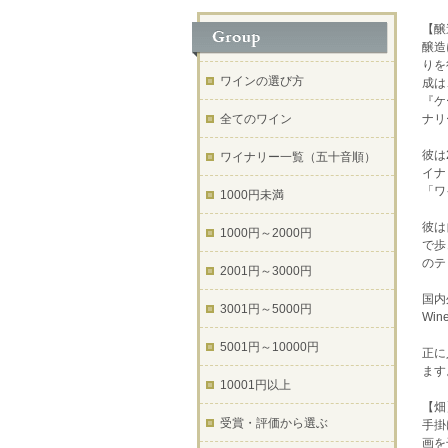
【醸
醸造
りを
ワインの選び方
成は
『ケ
全てのワイン
ナリ
彼は
ワイナリー一覧（五十音順）
イナ
「ワ
1000円未満
彼は
1000円～2000円
で歩
のテ
2001円～3000円
国内外
3001円～5000円
Wi
5001円～10000円
正に
ます
10001円以上
【畑
受賞・評価から選ぶ
手掛
画を