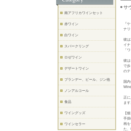
サヴ
南アフリカワインセット
『ケ
赤ワイン
ナリ
白ワイン
彼は
イナ
スパークリング
「ワ
ロゼワイン
彼は
で歩
デザートワイン
のテ
ブランデー、ビール、ジン他
国内外
Wi
ノンアルコール
正に
食品
ます
ワイングッズ
【畑
手掛
画を
ワインセラー
た、