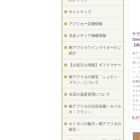
のメリット
サイトマップ
アフリカー店舗情報
サヴ
当店メディア掲載情報
Sa
【南
南アフリカワインライターのご
紹介
南ア
ープ
導い
【お役立ち情報】ギフトマナー
ン・
ー。
南アフリカの国宝「シュナン・
して
有機
ブラン」について
り1
スさ
当店の温度管理について
ネラ
える
エレ
南アフリカの注目品種～カベル
ワイ
ネ・フラン～
6,4
セミヨンの魅力～南アフリカの
秘宝～