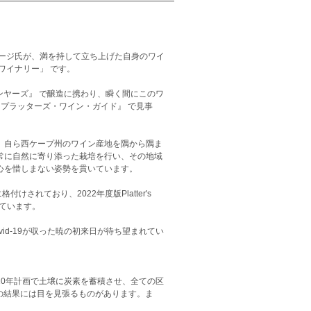
ージ氏が、満を持して立ち上げた自身のワイ
ワイナリー」 です。
ィンヤーズ』 で醸造に携わり、瞬く間にこのワ
『プラッターズ・ワイン・ガイド』 で見事
、自ら西ケープ州のワイン産地を隅から隅ま
常に自然に寄り添った栽培を行い、その地域
心を惜しまない姿勢を貫いています。
に格付けされており、2022年度版Platter's
しています。
d-19が収った暁の初来日が待ち望まれてい
0年計画で土壌に炭素を蓄積させ、全ての区
 の畑の結果には目を見張るものがあります。ま