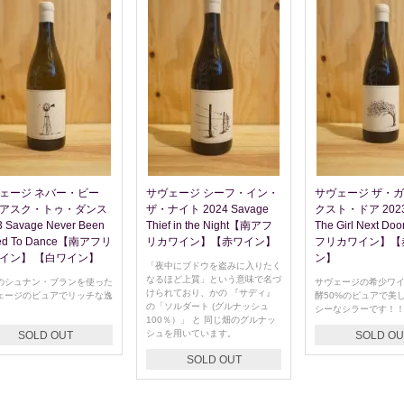
ェージ ネバー・ビー
サヴェージ シーフ・イン・
サヴェージ ザ・
アスク・トゥ・ダンス
ザ・ナイト 2024 Savage
クスト・ドア 2023 
3 Savage Never Been
Thief in the Night【南アフ
The Girl Next D
ed To Dance【南アフリ
リカワイン】【赤ワイン】
フリカワイン】【
イン】 【白ワイン】
ン】
「夜中にブドウを盗みに入りたく
なるほど上質」という意味で名づ
のシュナン・ブランを使った
サヴェージの希少ワ
けられており、かの 『サディ』
ェージのピュアでリッチな逸
酵50%のピュアで美
の「ソルダート (グルナッシュ
シーなシラーです！
100％）」 と 同じ畑のグルナッ
シュを用いています。
SOLD OUT
SOLD OU
SOLD OUT