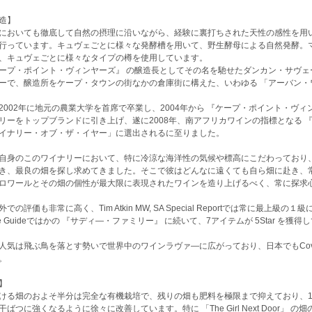
造】
においても徹底して自然の摂理に沿いながら、経験に裏打ちされた天性の感性を用
行っています。キュヴェごとに様々な発酵槽を用いて、野生酵母による自然発酵。
、キュヴェごとに様々なタイプの樽を使用しています。
ープ・ポイント・ヴィンヤーズ』 の醸造長としてその名を馳せたダンカン・サヴェ
ーで、醸造所をケープ・タウンの街なかの倉庫街に構えた、いわゆる 「アーバン・
2002年に地元の農業大学を首席で卒業し、2004年から 『ケープ・ポイント・ヴ
リーをトップブランドに引き上げ、遂に2008年、南アフリカワインの指標となる 
イナリー・オブ・ザ・イヤー」に選出されるに至りました。
自身のこのワイナリーにおいて、特に冷涼な海洋性の気候や標高にこだわっており
き、最良の畑を探し求めてきました。そこで彼はどんなに遠くても自ら畑に赴き、
ロワールとその畑の個性が最大限に表現されたワインを造り上げるべく、常に探求
での評価も非常に高く、Tim Atkin MW, SA Special Reportでは常に最上級の１級
ne Guideではかの 『サディ―・ファミリー』 に続いて、7アイテムが 5Star を獲得
人気は飛ぶ鳥を落とす勢いで世界中のワインラヴァ―に広がっており、日本でもCovi
。
】
ける畑のおよそ半分は完全な有機栽培で、残りの畑も肥料を極限まで抑えており、1
干ばつに強くなるように徐々に改善しています。特に 「The Girl Next Door」