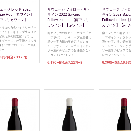
ェージ レッド 2021
サヴェージ フォロー・ザ・
サヴェージ フォ
vage Red【赤ワイン】
ライン 2022 Savage
ライン 2023 Sava
アフリカワイン】
Follow the Line【南アフリ
Follow the Li
カワイン】【赤ワイン】
カワイン】【赤ワ
フリカの有名ワイナリー「ケ
ポイント」をトップ生産者に
南アフリカの有名ワイナリー「ケ
南アフリカの有名ワ
た実力派の醸造家「ダンカ
ープポイント」をトップ生産者に
ープポイント」をト
サヴェージ」が手掛けるシラ
導いた実力派の醸造家「ダンカ
導いた実力派の醸造
味わい深いエレガントで美し
ン・サヴェージ」が手掛けるサン
ン・サヴェージ」が
ラー！
ソー主体のピュアで旨味豊かなエ
ソー主体のピュアで
レガントなワイン！
レガントなワイン！
70円(税込7,117円)
6,470円(税込7,117円)
6,300円(税込6,93