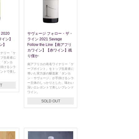
2020
サヴェージ フォロー・ザ・
赤ワイン】
ライン 2021 Savage
ン】
Follow the Line【南アフリ
カワイン】【赤ワイン】残
イナリー「ケ
り僅か
ップ生産者に
家「ダンカ
南アフリカの有名ワイナリー「ケ
手掛けるシラ
ープポイント」をトップ生産者に
ガントで美し
導いた実力派の醸造家「ダンカ
ン・サヴェージ」が手掛けるシラ
ー主体のしっかりとした、味わい
T
深いエレガントで美しいブレンド
ワイン。
SOLD OUT