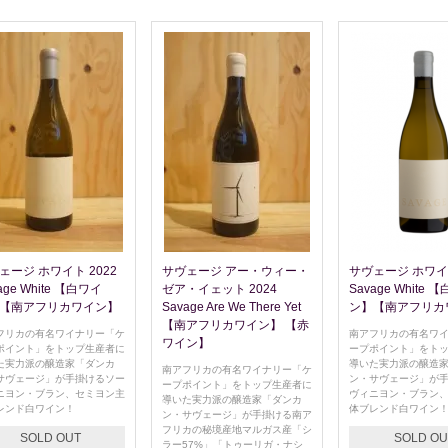
ェージ ホワイト 2022
サヴェージ アー・ウィー・
サヴェージ ホワイト
age White 【白ワイ
ゼア・イェット 2024
Savage White 
【南アフリカワイン】
Savage Are We There Yet
ン】【南アフリカ
【南アフリカワイン】 【赤
フリカの有名ワイナリー「ケ
南アフリカの有名ワ
ワイン】
ポイント」をトップ生産者に
ープポイント」をト
た実力派の醸造家「ダンカ
導いた実力派の醸造
南アフリカの有名ワイナリー「ケ
サヴェージ」が手掛けるソー
ン・サヴェージ」が
ープポイント」をトップ生産者に
ニヨン・ブラン、セミヨン主
ヴィニヨン・ブラン
導いた実力派の醸造家「ダンカ
レンド白ワイン！
体ブレンド白ワイン
ン・サヴェージ」が手掛ける南ア
フリカの秘境産地マルガス産「シ
SOLD OUT
SOLD OU
ラー57%」「トゥーリガ・ナシ