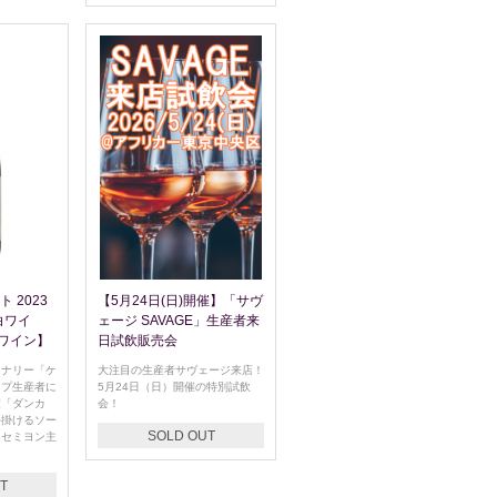
 2023
【5月24日(日)開催】「サヴ
【白ワイ
ェージ SAVAGE」生産者来
ワイン】
日試飲販売会
イナリー「ケ
大注目の生産者サヴェージ来店！
ップ生産者に
5月24日（日）開催の特別試飲
家「ダンカ
会！
手掛けるソー
SOLD OUT
、セミヨン主
！
T