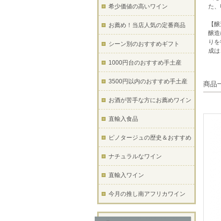
希少価値の高いワイン
た、
【醸
お薦め！当店人気の定番商品
醸造
りを
シーン別のおすすめギフト
成は
1000円台のおすすめ手土産
3500円以内のおすすめ手土産
商品
お酒が苦手な方にお薦めワイン
直輸入食品
ピノタージュの歴史＆おすすめ
ナチュラルなワイン
直輸入ワイン
今月の推し南アフリカワイン