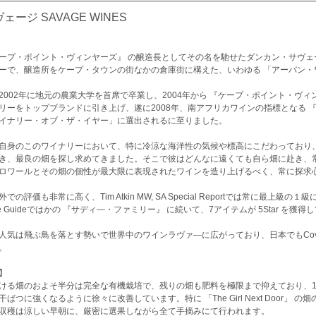
ェージ SAVAGE WINES
ープ・ポイント・ヴィンヤーズ』 の醸造長としてその名を馳せたダンカン・サヴェ
ーで、醸造所をケープ・タウンの街なかの倉庫街に構えた、いわゆる 「アーバン・
2002年に地元の農業大学を首席で卒業し、2004年から 『ケープ・ポイント・ヴ
リーをトップブランドに引き上げ、遂に2008年、南アフリカワインの指標となる 
イナリー・オブ・ザ・イヤー」に選出されるに至りました。
自身のこのワイナリーにおいて、特に冷涼な海洋性の気候や標高にこだわっており
き、最良の畑を探し求めてきました。そこで彼はどんなに遠くても自ら畑に赴き、
ロワールとその畑の個性が最大限に表現されたワインを造り上げるべく、常に探求
での評価も非常に高く、Tim Atkin MW, SA Special Reportでは常に最上級の１級
ne Guideではかの 『サディ―・ファミリー』 に続いて、7アイテムが 5Star を獲得
人気は飛ぶ鳥を落とす勢いで世界中のワインラヴァ―に広がっており、日本でもCovi
。
】
ける畑のおよそ半分は完全な有機栽培で、残りの畑も肥料を極限まで抑えており、1
干ばつに強くなるように徐々に改善しています。特に 「The Girl Next Door」
収穫は涼しい早朝に、厳密に選果しながら全て手摘みにて行われます。