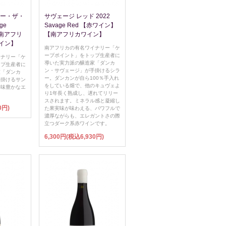
ロー・ザ・
サヴェージ レッド 2022
ge
Savage Red 【赤ワイン】
ne【南アフリ
【南アフリカワイン】
イン】
南アフリカの有名ワイナリー「ケ
ープポイント」をトップ生産者に
イナリー「ケ
導いた実力派の醸造家「ダンカ
ップ生産者に
ン・サヴェージ」が手掛けるシラ
家「ダンカ
ー。ダンカンが自ら100％手入れ
手掛けるサン
をしている畑で、他のキュヴェよ
旨味豊かなエ
り1年長く熟成し、遅れてリリー
スされます。ミネラル感と凝縮し
0円)
た果実味が味わえる、パワフルで
濃厚ながらも、エレガントさの際
立つダーク系赤ワインです。
6,300円(税込6,930円)