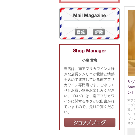
小泉 貴恵
当店は、南アフリカワイン大好
きな店長ソムリエが愛情と情熱
を込めて運営している南アフリ
サヴ
カワイン専門店です。ごゆっく
Sav
りとお買い物をお楽しみくださ
ン】
い。ブログには、南アフリカワ
南ア
インに関するネタが沢山書かれ
ープ
ていますので、是非ご覧くださ
導い
い。
ン・
ヴィ
体ブ