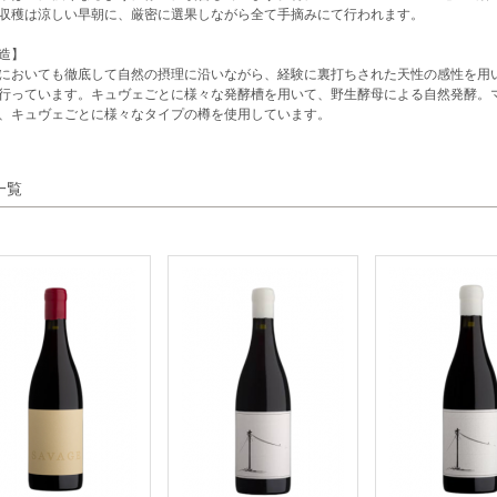
収穫は涼しい早朝に、厳密に選果しながら全て手摘みにて行われます。
造】
においても徹底して自然の摂理に沿いながら、経験に裏打ちされた天性の感性を用
行っています。キュヴェごとに様々な発酵槽を用いて、野生酵母による自然発酵。
、キュヴェごとに様々なタイプの樽を使用しています。
一覧