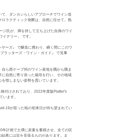
いて、ダンカンらしいアプローチでワイン造
マロラクティック発酵は、自然に任せて。熟
ージ氏が、満を持して立ち上げた自身のワイ
ワイナリー」 です。
ィンヤーズ』 で醸造に携わり、瞬く間にこのワ
『プラッターズ・ワイン・ガイド』 で見事
、自ら西ケープ州のワイン産地を隅から隅ま
常に自然に寄り添った栽培を行い、その地域
心を惜しまない姿勢を貫いています。
に格付けされており、2022年度版Platter's
しています。
d-19が収った暁の初来日が待ち望まれてい
0年計画で土壌に炭素を蓄積させ、全ての区
 の畑の結果には目を見張るものがあります。ま