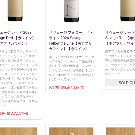
ェージ レッド 2023
サヴェージ フォロー・ザ・
サヴェージ レッド 
vage Red 【赤ワイン】
ライン 2024 Savage
Savage Red【
アフリカワイン】
Follow the Line【南アフリ
【南アフリカワイ
カワイン】【赤ワイン】
フリカの有名ワイナリー「ケ
南アフリカの有名ワ
ポイント」をトップ生産者に
ープポイント」をト
南アフリカの有名ワイナリー「ケ
た実力派の醸造家「ダンカ
導いた実力派の醸造
ープポイント」をトップ生産者に
サヴェージ」が手掛けるシラ
ン・サヴェージ」が
導いた実力派の醸造家「ダンカ
ダンカン自ら100%手入れを
ー。味わい深いエレ
ン・サヴェージ」が手掛けるサン
いるステレンボッシュにある
いシラー！
ソー主体のピュアで旨味豊かなエ
栽培の畑で、他のシリーズよ
レガントなワイン！
SOLD OU
年長く熟成し、遅れてリリー
6,470円(税込7,117円)
れます。彼の真骨頂であるミ
ル感と凝縮した果実味が味わ
、パワフルで濃厚ながらも、
ガントさの際立つダーク系赤
ンです！
70円(税込7,117円)