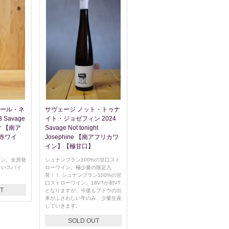
ガール・ネ
サヴェージ ノット・トゥナ
Savage
イト・ジョゼフィン 2024
oor 【南ア
Savage Not tonight
赤ワイ
Josephine 【南アフリカワ
イン】【極甘口】
イン。全房発
シュナンブラン100%の甘口スト
しいスパイ
ローワイン。極少量の限定入
！
荷！！ シュナンブラン100%の甘
口ストローワイン。18VTが初VT
T
となりますが、今後もブドウの出
来がふさわしい年のみ、少量生産
していきます。
SOLD OUT