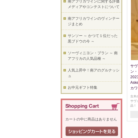
南アフリカワインに関する評価
メディアやコンテストについて
南アフリカワインのヴィンテー
ジまとめ
サンソー ～ かつて１位だった
黒ブドウの今 ～
ソーヴィニヨン・ブラン ～ 南
アフリカの人気品種 ～
サヴ
人気上昇中！南アのグルナッシ
ン・
ュ
202
Ask
お中元ギフト特集
カワ
古木
サヴ
品！
カートの中に商品はありません