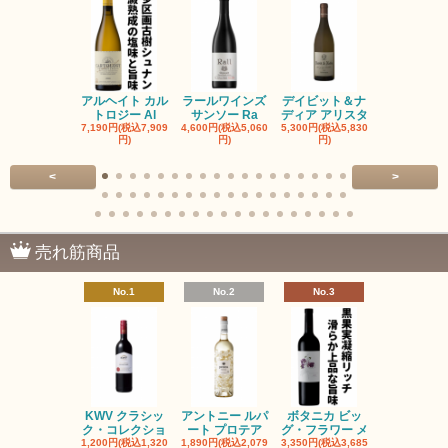
アルヘイト カル
ラールワインズ
デイビット＆ナ
デイビット
トロジー Al
サンソー Ra
ディア アリスタ
ディア エル
7,190円(税込7,909
4,600円(税込5,060
5,300円(税込5,830
5,300円(税込5
円)
円)
円)
円)
<
>
売れ筋商品
No.1
No.2
No.3
No.4
KWV クラシッ
アントニー ルパ
ボタニカ ビッ
ブーケンハ
ク・コレクショ
ート プロテア
グ・フラワー メ
クルーフ ポ
1,200円(税込1,320
1,890円(税込2,079
3,350円(税込3,685
1,560円(税込1