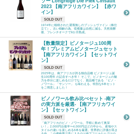
ソー Longridge Die Plek Cinsault
2023 【南アフリカワイン】 【赤ワ
イン】
SOLD OUT
1974年に植樹された灌漑無しのブッシュヴァイン（株仕
立て）。古い樹齢の為、収穫量は自然に減る。天然発酵
後、フレンチオークで9か月熟成。
【数量限定】ピノタージュ100周
年！プレミアムピノタージュセット
【南アフリカワイン】【セットワイ
ン】
SOLD OUT
2025年は、南アフリカが誇る独自品種 ピノタージュ誕
生100周年 の記念すべき年！ そこで、ピノタージュの魅
力を存分に楽しめるだけでなく、親品種である 「ピノ・
ノワール」「サンソー」 も味わえる、特別な6本セット
をご用意しました！
ピノノワール飲み比べセット -南ア
の実力派を厳選- 【南アフリカワイ
ン】【セットワイン】
SOLD OUT
「南アフリカのピノ・ノワール、手軽に飲めて奥深
い！」2,000円台後半〜4,000円ほどの中から、産地やス
タイルの違いを楽しめる6本を厳選。世界的に評価が高ま
る中、この価格帯で手に入るのは南アフリカならではの