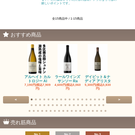
嬉しいポイントです。
全15商品中 / 1-15商品
おすすめ商品
アルヘイト カル
ラールワインズ
デイビット＆ナ
デイビット
トロジー Al
サンソー Ra
ディア アリスタ
ディア エル
7,190円(税込7,909
4,600円(税込5,060
5,300円(税込5,830
5,300円(税込5
円)
円)
円)
円)
<
>
売れ筋商品
No.1
No.2
No.3
No.4