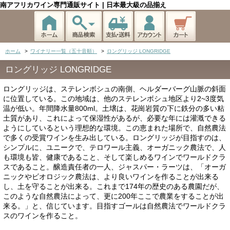
南アフリカワイン専門通販サイト | 日本最大級の品揃え
ホーム
>
ワイナリー一覧（五十音順）
>
ロングリッジ LONGRIDGE
ロングリッジ LONGRIDGE
ロングリッジは、ステレンボシュの南側、ヘルダーバーグ山脈の斜面
に位置している。この地域は、他のステレンボシュ地区より2~3度気
温が低い。年間降水量800ml。土壌は、花崗岩質の下に鉄分の多い粘
土質があり、これによって保湿性があるが、必要な年には灌漑できる
ようにしているという理想的な環境。この恵まれた場所で、自然農法
で多くの受賞ワインを生み出している。ロングリッジが目指すのは、
シンプルに、ユニークで、テロワール主義、オーガニック農法で、人
も環境も皆、健康であること、そして楽しめるワインでワールドクラ
スであること。醸造責任者の一人、ジャスパー・ラーツは、「オーガ
ニックやビオロジック農法は、より良いワインを作ることが出来る
し、土を守ることが出来る。これまで174年の歴史のある農園だが、
このような自然農法によって、更に200年ここで農業をすることが出
来る。」と、信じています。目指すゴールは自然農法でワールドクラ
スのワインを作ること。