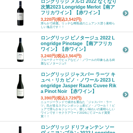
ロングリッジ メルロ 2022 なくなり
次第2023 Longridge Merlot【南ア
フリカワイン】【赤ワイン】
3,220円(税込3,542円)
滑らかで綺麗。リッチな樽熟成のニュアンス漂う素晴ら
しい逸品です！！
ロングリッジ ピノタージュ 2022 L
ongridge Pinotage 【南アフリカ
ワイン】【赤ワイン】
3,240円(税込3,564円)
フルーティーでピュアなピノ・ノワールの印象もある綺
麗なピノタージュ!!
ロングリッジ ジャスパー ラーツ キ
ュべ・リカ ピノ・ノワール 2023 L
ongridge Jasper Raats Cuvee Rik
a Pinot Noir 【赤ワイン】
3,390円(税込3,729円)
ニュージーランドで成功を重ねた「ジャスパー・ラー
ツ」氏が造るステレンボッシュ産ピノ・ノワール！！ピ
ュアで滑らか＆ジューシー。優しい味わいの素晴らしい
ワインです！サクラアワード2026にてゴールド賞受
賞！！
ロングリッジ ドリフォンテン ソー
ヴィニヨンブラン 2023 Longridge