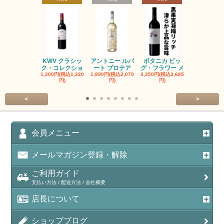
KWV クラシッ
アントニー ルパ
ボタニカ ビッ
ブーケンハ
ク・コレクショ
ート プロテア
グ・フラワー メ
クルーフ ポ
1,200円(税込1,320
1,890円(税込2,079
3,350円(税込3,685
1,560円(税込1
円)
円)
円)
円)
<
>
会員メニュー
メールマガジン登録・解除
ご利用ガイド
支払い方法 / 配送方法 / 会社概要
店長について
ショップブログ