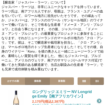
【醸造家「ジャスパー・ラーツ」について】
ジャスパー・ラーツは、非常にユニークなキャリアを持っています。
ラーツ氏は、南アフリカ人ですが、母親は、フランス・ユグノーの血
を引いていて、ロワール地方に祖先がいたそうです。 その縁あって
か、ジャスパーは、フランスのロワール（サンセール地区）のワイナ
リーで働いており、そこで有名な生産者「ドメーヌ・アンリ・ブルジ
ョワ」と出会う事になります。 その後、ジャスパーは、「ドメー
ヌ・アンリ・ブルジョワ」の最重要なプロジェクトに参加することに
なります。それがニュージーランドのマールボロ地方の「クロ・アン
リ」です。彼は、そこで醸造家や栽培家を担当し、「クロ・アンリ」
は、マールボロ地方のトップ生産者になりました！そしてその後、自
身のワイナリー「Koru」を彼の奥さんと一緒にニュージーランドで始
め、素晴らしい賞賛を得て来ました。 他にもジャスパーは、ブルゴ
ーニュ、アメリカのヴェリテ、南アのサマリッジ(ヘルマナス付近)で
働いてきた実績のある醸造家で、当店お馴染みの生産者「ラーツ」で
も兄弟で成功体験を積み重ねています。
おすすめ順
価格順
新着順
ロングリッジ エミリー NV Longrid
ge Emily【南アフリカワイン】
2,170円(税込2,387円)
オーガニックで、ロングリッジ社の中では南アフリカ国