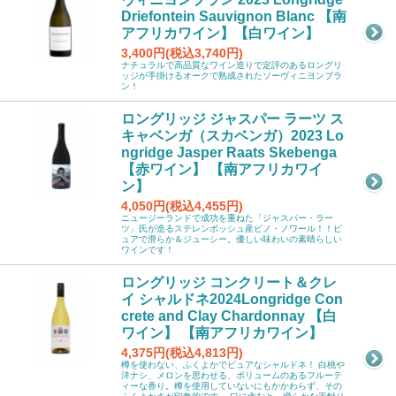
Driefontein Sauvignon Blanc 【南
アフリカワイン】【白ワイン】
3,400円(税込3,740円)
ナチュラルで高品質なワイン造りで定評のあるロングリ
ッジが手掛けるオークで熟成されたソーヴィニヨンブラ
ン！
ロングリッジ ジャスパー ラーツ ス
キャベンガ（スカベンガ）2023 Lo
ngridge Jasper Raats Skebenga
【赤ワイン】 【南アフリカワイ
ン】
4,050円(税込4,455円)
ニュージーランドで成功を重ねた「ジャスパー・ラー
ツ」氏が造るステレンボッシュ産ピノ・ノワール！！ピ
ュアで滑らか＆ジューシー。優しい味わいの素晴らしい
ワインです！
ロングリッジ コンクリート＆クレ
イ シャルドネ2024Longridge Con
crete and Clay Chardonnay 【白
ワイン】 【南アフリカワイン】
4,375円(税込4,813円)
樽を使わない、ふくよかでピュアなシャルドネ！ 白桃や
洋ナシ、メロンを思わせる、ボリュームのあるフルーテ
ィーな香り。樽を使用していないにもかかわらず、その