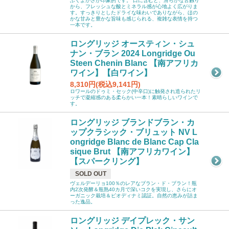
ふくよかさが印象的です。 口に含むと、滑らかな舌触り
から、フレッシュな酸とミネラル感が心地よく広がりま
す。すっきりとしたドライな味わいでありながら、ほの
かな甘みと豊かな旨味も感じられる、複雑な表情を持つ
一本です。
ロングリッジ オースティン・シュ
ナン・ブラン 2024 Longridge Ou
Steen Chenin Blanc 【南アフリカ
ワイン】【白ワイン】
8,310円(税込9,141円)
ロワールのドゥミ・セック(中辛口)に触発され造られたリ
ッチで凝縮感のある柔らかい一本！素晴らしいワインで
す。
ロングリッジ ブランドブラン・カ
ップクラシック・ブリュット NV L
ongridge Blanc de Blanc Cap Cla
sique Brut 【南アフリカワイン】
【スパークリング】
SOLD OUT
ヴェルデーリョ100％のレアなブラン・ド・ブラン！瓶
内2次発酵＆瓶熟40カ月で深いコクを実現し、さらにオ
ーガニック栽培＆ビオディナミ認証。自然の恵みが詰ま
った逸品。
ロングリッジ デイプレック・サン