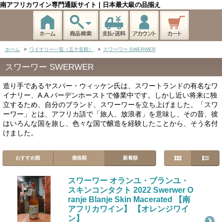
南アフリカワイン専門通販サイト | 日本最大級の品揃え
ホーム
>
ワイナリー一覧（五十音順）
>
スワーワー SWERWER
スワーワー SWERWER
造り手であるヤスパー・ウィッケン氏は、スワートランドの有名なワ
イナリー、A.A.バーデンホーストで修業中です。しかし近い将来に独
立するため、自分のブランド、スワーワーを立ち上げました。「スワ
ーワー」とは、アフリカ語で「旅人、放浪者」を意味し、その昔、彼
はいろんな国を旅し、色々な国で醸造を経験したことから、そう名付
けました。
おすすめ順
価格順
新着順
スワーワー オランユ・ブランユ・
スキンコンタクト 2022 Swerwer O
ranje Blanje Skin Macerated 【南
アフリカワイン】 【オレンジワイ
ン】