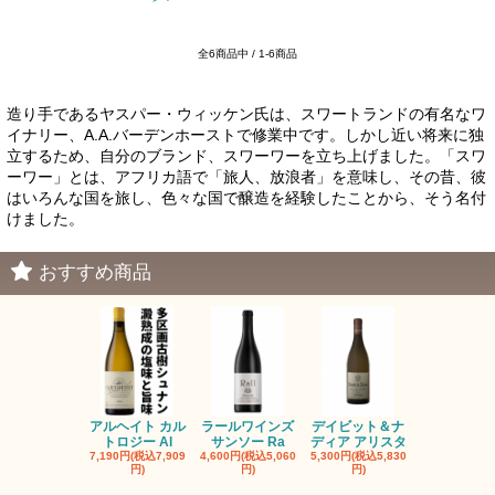
全6商品中 / 1-6商品
造り手であるヤスパー・ウィッケン氏は、スワートランドの有名なワ
イナリー、A.A.バーデンホーストで修業中です。しかし近い将来に独
立するため、自分のブランド、スワーワーを立ち上げました。「スワ
ーワー」とは、アフリカ語で「旅人、放浪者」を意味し、その昔、彼
はいろんな国を旅し、色々な国で醸造を経験したことから、そう名付
けました。
おすすめ商品
アルヘイト カル
ラールワインズ
デイビット＆ナ
デイビット
トロジー Al
サンソー Ra
ディア アリスタ
ディア エル
7,190円(税込7,909
4,600円(税込5,060
5,300円(税込5,830
5,300円(税込5
円)
円)
円)
円)