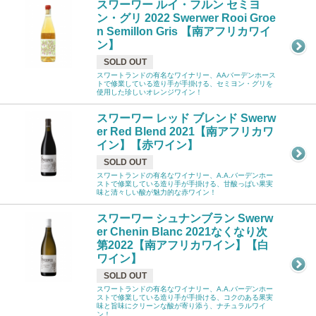
スワーワー ルイ・フルン セミヨ
ン・グリ 2022 Swerwer Rooi Groe
n Semillon Gris 【南アフリカワイ
ン】
SOLD OUT
スワートランドの有名なワイナリー、AAバーデンホース
トで修業している造り手が手掛ける、セミヨン・グリを
使用した珍しいオレンジワイン！
スワーワー レッド ブレンド Swerw
er Red Blend 2021【南アフリカワ
イン】【赤ワイン】
SOLD OUT
スワートランドの有名なワイナリー、A.A.バーデンホー
ストで修業している造り手が手掛ける、甘酸っぱい果実
味と清々しい酸が魅力的な赤ワイン！
スワーワー シュナンブラン Swerw
er Chenin Blanc 2021なくなり次
第2022【南アフリカワイン】【白
ワイン】
SOLD OUT
スワートランドの有名なワイナリー、A.A.バーデンホー
ストで修業している造り手が手掛ける、コクのある果実
味と旨味にクリーンな酸が寄り添う、ナチュラルワイ
ン！