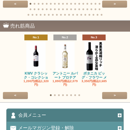
<
>
売れ筋商品
No.1
No.2
No.3
No.4
KWV クラシッ
アントニー ルパ
ボタニカ ビッ
ブーケンハ
ク・コレクショ
ート プロテア
グ・フラワー メ
クルーフ ポ
1,200円(税込1,320
1,890円(税込2,079
3,350円(税込3,685
1,560円(税込1
円)
円)
円)
円)
<
>
会員メニュー
メールマガジン登録・解除