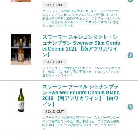
SOLD OUT
オレンジワインの魅力を存分に楽しめる、スワーワーの
シュナンブラン&グルナッシュブランが登場しました！
果皮由来の渋味は強めでキャッチー＆ドライ・オレンジ
ピールを思わせるフルーティーな香りが印象的！好きな
人にはハマる一本です。
スワーワー スキンコンタクト・シ
ュナンブラン Swerwer Skin Conta
ct Chenin 2021 【南アフリカワイ
ン】
SOLD OUT
スワートランドの有名なワイナリー、AAバーデンホース
トで修業している造り手が手掛ける、シュナンブランで
造るオレンジワイン！
スワーワー フードル シュナンブラ
ン Swerwer Foudre Chenin Blanc
2019 【南アフリカワイン】【白ワ
イン】
SOLD OUT
スワートランドの有名なワイナリー、A.A.バーデンホー
ストで修業している造り手が手掛ける、コクのある果実
味と旨味にクリーンな酸が寄り添う、ナチュラルワイ
ン！