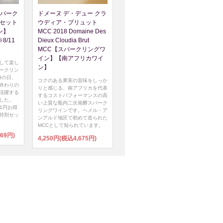
パーク
ドメーヌ デ・デュー クラ
本セット
ウディア・ブリュット
ン】
MCC 2018 Domaine Des
/11
Dieux Cloudia Brut
MCC【スパークリングワ
イン】【南アフリカワイ
して楽し
ン】
ークリン
身の日、
コクのある果実の旨味をしっか
終わりの
りと感じる、南アフリカを代表
活躍する
するコストパフォーマンスの高
した。
い上質な瓶内二次発酵スパーク
51円お得
リングワインです。ヘメル・ア
特別セッ
ンアルド地区で初めて造られた
MCCとして知られています。
469円)
4,250円(税込4,675円)