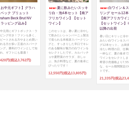
【お中元ギフト】グラハ
夏に飲みたいスッキ
白ワイン＆ス
ムベック ブリュット
リ白・泡4本セット【南ア
リング セール12
raham Beck Brut NV
フリカワイン】【セット
【南アフリカワイ
【ラッピング込み】
ワイン】
【セットワイン】※8
以降の出荷
中元用にギフトボックス・ラ
このセットは、暑い夏に冷やし
ピング付き！ファンも多く、
て飲みたいシャンパーニュ製法
暑い日にキリッと冷や
ピートされる方やまとめ買い
で造られる本格派スパークリン
みたい白ワイン＆スパ
れる方が多い王道のスパーク
グと、すっきりした辛口でキレ
グ12本セット。 お刺
ング。勝利のワインとして知
のある酸味が魅力の白ワインを
冷たい料理の日、仕事
れ、ギフトにも最適！
セレクトしたです。カルパッチ
一杯など、夏の食卓で
ョや夏野菜のサラダ、冷しゃ
ワインをセレクトしま
,420円(税込3,762円)
ぶ、魚介料理など、夏の食卓に
希望小売価格より7,5
ぴったりです！
な、セール期間限定の
トです。
12,550円(税込13,805円)
21,335円(税込23,