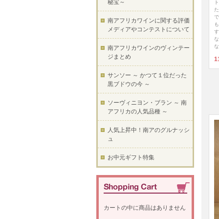
秘宝～
ト
た
で
南アフリカワインに関する評価
も
メディアやコンテストについて
す
な
な
南アフリカワインのヴィンテー
ジまとめ
1
サンソー ～ かつて１位だった
黒ブドウの今 ～
ソーヴィニヨン・ブラン ～ 南
アフリカの人気品種 ～
人気上昇中！南アのグルナッシ
ュ
お中元ギフト特集
カートの中に商品はありません