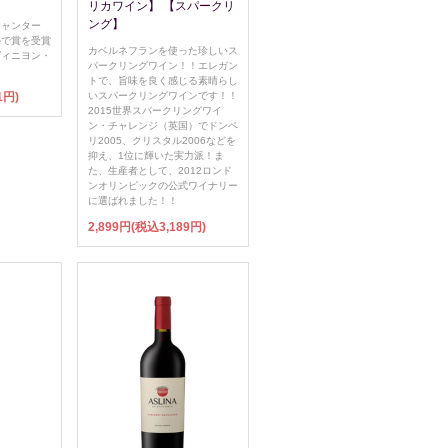
リカワイン】 【スパークリ
ング】
キャンター
ルで賞を受賞
カベルネフランを使った珍しいス
ヴィニヨン・
パークリングワイン！！エレガン
トで、旨味を良く感じる素晴らし
1円)
いスパークリングワインです！！
2015世界スパークリングワイ
ン・チャレンジ（英国）でドンペ
リ2005、クリスタル2006などを
抑え、1位に輝いた実力派！ま
た、生産者として、2012ロンド
ンオリンピックの公式ワイナリー
に選ばれました！！
2,899円(税込3,189円)