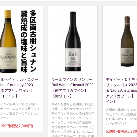
アルヘイト カルトロジー
ラールワインズ サンソー
デイビット＆ナディ
lheit Cartology 2023
Rall Wines Cinsault 2023
リスタルゴス 2023 
【南アフリカワイン】
【南アフリカワイン】
＆Nadia Aristarg
【白ワイン】
【赤ワイン】
アフリカワイン】
イン】
ィムアトキン氏格付け1級ワ
華やかな香りと透明感。口当た
ナリー。ユニークな新生ワイ
り優しい穏やかなサンソー 紅
古樹から出来たシュナ
リーが造るプレミアムシュナ
茶やスミレを思わせる高貴なフ
やセミヨンなど複数品
ブラン。
ローラルアロマと、ラズベリ
した柔らかく美しい複
ー、クランベリーの赤系果実、
ンド白ワイン！
,190円(税込7,909円)
全房発酵由来のハーブの香りが
5,300円(税込5,83
華やかに広がります。タンニン
は極めて穏やかで、軽やかな果