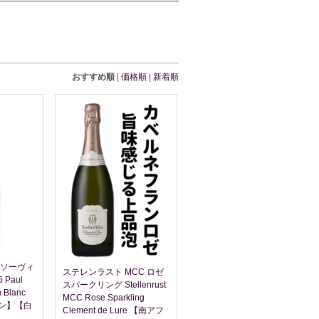
おすすめ順
|
価格順
|
新着順
 ソーヴィ
ステレンラスト MCC ロゼ
Paul
スパークリング Stellenrust
n Blanc
MCC Rose Sparkling
ン】【白
Clement de Lure 【南アフ