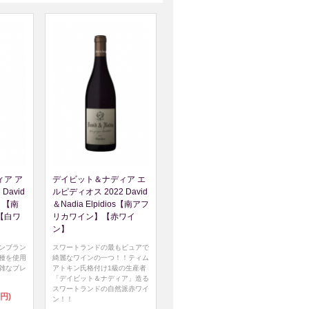
ア ア
デイビット＆ナディア エ
David
ルピディオス 2022 David
os 【南
＆Nadia Elpidios【南アフ
【白ワ
リカワイン】【赤ワイ
ン】
ンブラン
スワートランドの最もピュアで
種を使用
綺麗なワインの一つ！！ティム
雑なブレ
アトキン氏格付け1級の生産者
「デイビット＆ナディア」造る
スワートランドの自然派赤ワイ
0円)
ン！！