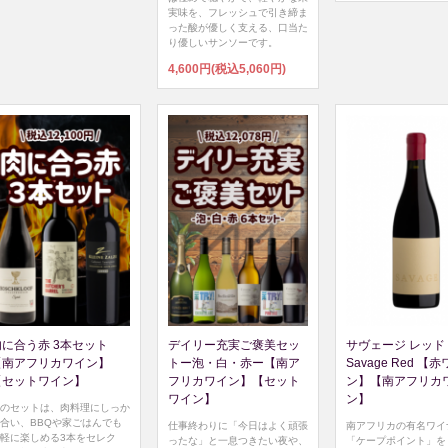
実味を、フレッシュで引き締ま
った酸が優しく支える、口当た
り優しいサンソーです。
4,600円(税込5,060円)
肉に合う赤 3本セット
デイリー充実ご褒美セッ
サヴェージ レッド 
【南アフリカワイン】
トー泡・白・赤ー【南ア
Savage Red 【
【セットワイン】
フリカワイン】【セット
ン】【南アフリカ
ワイン】
ン】
のセットは、肉料理にしっか
合い、BBQや家ごはんでも
仕事終わりに「今日はよく頑張
南アフリカの有名ワイ
軽に楽しめる3本をセレク
ったな」と一息つきたい夜や、
「ケープポイント」を