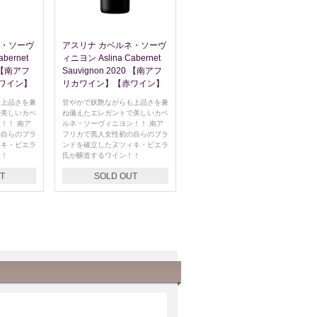
ネ・ソーヴ
アスリナ カベルネ・ソーヴ
bernet
ィニヨン Aslina Cabernet
8 【南アフ
Sauvignon 2020 【南アフ
ワイン】
リカワイン】【赤ワイン】
も上品さを兼
甘やかで妖艶ながらも上品さを兼
で美しいカベ
ね備えたエレガントで美しいカベ
！！ 南ア
ルネ・ソーヴィニヨン！！ 南ア
の自らのブラ
フリカで黒人女性初の自らのブラ
ィキ・ビエラ
ンドを確立したヌツィキ・ビエラ
！！
氏が醸造するワイン！！
T
SOLD OUT