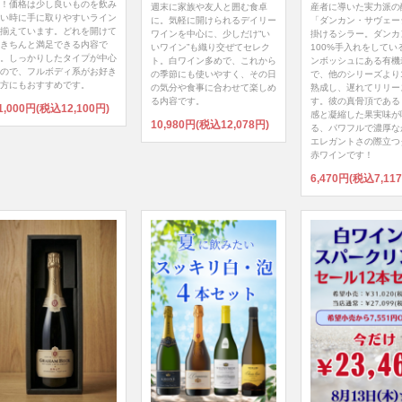
！価格は少し良いものを飲み
週末に家族や友人と囲む食卓
産者に導いた実力派の
い時に手に取りやすいライン
に。気軽に開けられるデイリー
「ダンカン・サヴェー
揃えています。どれを開けて
ワインを中心に、少しだけ“い
掛けるシラー。ダンカ
きちんと満足できる内容で
いワイン”も織り交ぜてセレク
100%手入れをしてい
。しっかりしたタイプが中心
ト。白ワイン多めで、これから
ンボッシュにある有機
ので、フルボディ系がお好き
の季節にも使いやすく、その日
で、他のシリーズより
方にもおすすめです。
の気分や食事に合わせて楽しめ
熟成し、遅れてリリー
る内容です。
す。彼の真骨頂である
1,000円(税込12,100円)
感と凝縮した果実味が
10,980円(税込12,078円)
る、パワフルで濃厚な
エレガントさの際立つ
赤ワインです！
6,470円(税込7,11