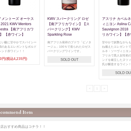
V メントーズ オーケス
KWV スパークリング ロゼ
アスリナ カベル
2021 KWV Mentors
【南アフリカワイン】【ス
ィニヨン Aslina Ca
hestra 【南アフリカワ
パークリング】KWV
Sauvignon 201
】 【赤ワイン】
Sparkling Rose
リカワイン】【赤
よい酸に甘やかでスパイシー
南アフリカ発祥のブドウ「ピノタ
甘やかで妖艶ながら
韻のあるエレガントなボルド
ージュ」100％で造られたロゼス
ね備えたエレガント
レンド赤ワイン！！
パークリングワインです。
ルネ・ソーヴィニヨン
フリカで黒人女性初
50円(税込4,235円)
SOLD OUT
ンドを確立したヌツ
氏が醸造するワイン
SOLD OU
<
1
>
当店おすすめ商品はコチラ！！