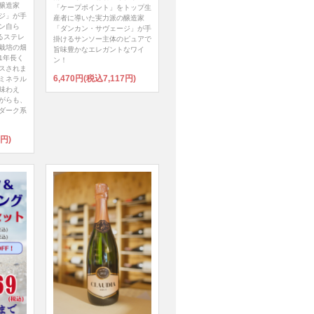
醸造家
「ケープポイント」をトップ生
ジ」が手
産者に導いた実力派の醸造家
ン自ら
「ダンカン・サヴェージ」が手
るステレ
掛けるサンソー主体のピュアで
栽培の畑
旨味豊かなエレガントなワイ
1年長く
ン！
スされま
6,470円(税込7,117円)
ミネラル
味わえ
がらも、
ダーク系
7円)