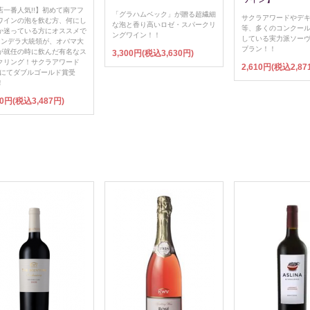
店一番人気!!】初めて南アフ
「グラハムベック」が贈る超繊細
サクラアワードやデ
ワインの泡を飲む方、何にし
な泡と香り高いロゼ・スパークリ
等、多くのコンクー
か迷っている方にオススメで
ングワイン！！
している実力派ソー
!マンデラ大統領が、オバマ大
ブラン！！
が就任の時に飲んだ有名なス
3,300円(税込3,630円)
クリング！サクラアワード
2,610円(税込2,87
26にてダブルゴールド賞受
！
70円(税込3,487円)