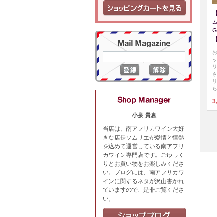
G
お
ッ
リ
さ
リ
ら
3
小泉 貴恵
当店は、南アフリカワイン大好
きな店長ソムリエが愛情と情熱
を込めて運営している南アフリ
カワイン専門店です。ごゆっく
りとお買い物をお楽しみくださ
い。ブログには、南アフリカワ
インに関するネタが沢山書かれ
ていますので、是非ご覧くださ
い。