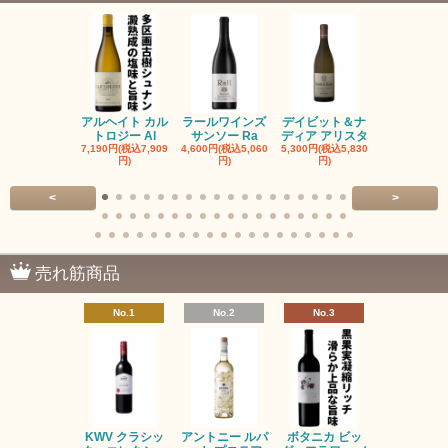
アルヘイト カル
ラールワインズ
デイビット＆ナ
デイビット
トロジー Al
サンソー Ra
ディア アリスタ
ディア エル
7,190円(税込7,909
4,600円(税込5,060
5,300円(税込5,830
5,300円(税込5
円)
円)
円)
円)
<
>
売れ筋商品
No.1
No.2
No.3
No.4
KWV クラシッ
アントニー ルパ
ボタニカ ビッ
ブーケンハ