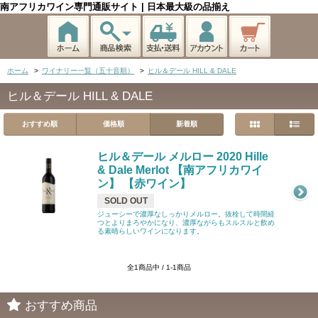
南アフリカワイン専門通販サイト | 日本最大級の品揃え
ホーム
>
ワイナリー一覧（五十音順）
>
ヒル＆デール HILL & DALE
ヒル＆デール HILL & DALE
おすすめ順
価格順
新着順
ヒル＆デール メルロー 2020 Hille
& Dale Merlot 【南アフリカワイ
ン】 【赤ワイン】
SOLD OUT
ジューシーで濃厚なしっかりメルロー。抜栓して時間経
つとよりまろやかになり、濃厚ながらもスルスルと飲め
る素晴らしいワインになります。
全1商品中 / 1-1商品
おすすめ商品