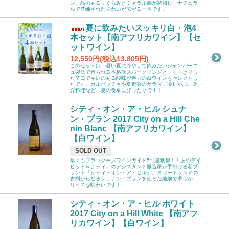
ン。品のあるふくらみとミネラル感が調和し、ナチュラ
ルで洗練された味わいが広がる一本です。
夏に飲みたいスッキリ白・泡4
本セット【南アフリカワイン】【セ
ットワイン】
12,550円(税込13,805円)
このセットは、暑い夏に冷やして飲みたいシャンパーニ
ュ製法で造られる本格派スパークリングと、すっきりし
た辛口でキレのある酸味が魅力の白ワインをセレクトし
たです。カルパッチョや夏野菜のサラダ、冷しゃぶ、魚
介料理など、夏の食卓にぴったりです！
シティ・オン・ア・ヒル シュナ
ン・ブラン 2017 City on a Hill Che
nin Blanc 【南アフリカワイン】
【白ワイン】
SOLD OUT
早くもプラッターズワインガイド5つ星獲得！！あのデイ
ビッド＆ナディアのアシスタント醸造家が手掛ける新ブ
ランド「シティ・オン・ア・ヒル」。スワートランドの
古樹からなるシュナン・ブランを使った繊細で滑らか、
リッチな味わいです！
シティ・オン・ア・ヒル ホワイト
2017 City on a Hill White 【南アフ
リカワイン】【白ワイン】