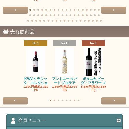
<
>
売れ筋商品
No.1
No.2
No.3
No.4
KWV クラシッ
アントニー ルパ
ボタニカ ビッ
ブーケンハ
ク・コレクショ
ート プロテア
グ・フラワー メ
クルーフ ポ
1,200円(税込1,320
1,890円(税込2,079
3,350円(税込3,685
1,560円(税込1
円)
円)
円)
円)
<
>
会員メニュー