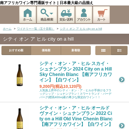
南アフリカワイン専門通販サイト | 日本最大級の品揃え
ホーム
>
ワイナリー一覧（五十音順）
>
シティ オン ア ヒル city on a hill
シティ オン ア ヒル city on a hill
おすすめ順
価格順
新着順
シティ・オン・ア・ヒル スカイ・
シュナンブラン 2024 City on a Hill
Sky Chenin Blanc 【南アフリカワ
イン】【白ワイン】
9,200円(税込10,120円)
人気急上昇中のシティ・オン・ア・ヒルが手掛けるフラ
ッグシップ・シュナンブラン！スワートランド・パーデ
バーグ(標高400m)産の希少な限定白ワイン！！
シティ・オン・ア・ヒル オールド
ヴァイン・シュナンブラン 2022 Ci
ty on a Hill Old Vine Chenin Blanc
【南アフリカワイン】【白ワイン】