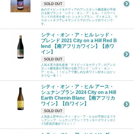
SOLD OUT
あのデイビッド＆ナディアのアシスタント醸造家が手掛
ける新ブランド「シティ・オン・ア・ヒル」！スワート
ランドの古木を使った シュナンブラン、ヴィオニエ、 マ
スカットオブアレキサンドリアのブレンド白ワインで
す。
シティ・オン・ア・ヒル レッド・
ブレンド 2021 City on a Hill Red B
lend 【南アフリカワイン】【赤ワ
イン】
SOLD OUT
人気＆実力派生産者「デイビッド＆ナディア」のアシス
タント醸造家が手掛ける新ブランド「シティ・オン・
ア・ヒル」！！ピュアで優しめな赤ワイン好きにはピッ
タリな一本！！
シティ・オン・ア・ヒル アース・
シュナンブラン 2024 City on a Hill
Earth Chenin Blanc 【南アフリカ
ワイン】【白ワイン】
SOLD OUT
人気急上昇中のシティ・オン・ア・ヒルが手掛けるフラ
ッグシップ・シュナンブラン！プラッターズワインガイ
ド5星高評価白ワイン！！