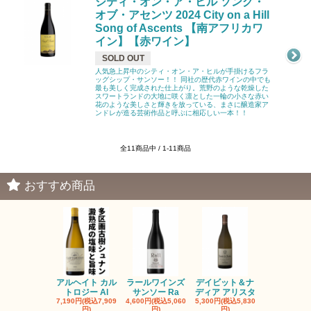
シティ・オン・ア・ヒル ソング・
オブ・アセンツ 2024 City on a Hill
Song of Ascents 【南アフリカワ
イン】【赤ワイン】
SOLD OUT
人気急上昇中のシティ・オン・ア・ヒルが手掛けるフラ
ッグシップ・サンソー！！ 同社の歴代赤ワインの中でも
最も美しく完成された仕上がり。荒野のような乾燥した
スワートランドの大地に咲く凛とした一輪の小さな赤い
花のような美しさと輝きを放っている、まさに醸造家ア
ンドレが造る芸術作品と呼ぶに相応しい一本！！
全11商品中 / 1-11商品
おすすめ商品
アルヘイト カル
ラールワインズ
デイビット＆ナ
デイビット
トロジー Al
サンソー Ra
ディア アリスタ
ディア エル
7,190円(税込7,909
4,600円(税込5,060
5,300円(税込5,830
5,300円(税込5
円)
円)
円)
円)