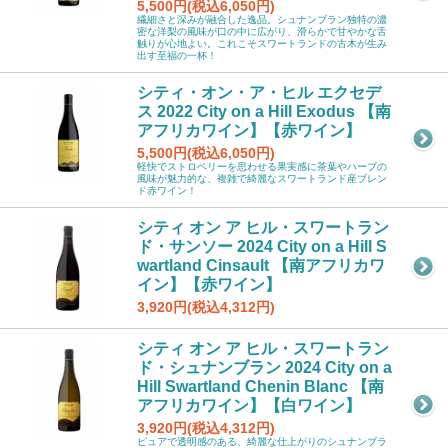
5,500円(税込6,050円)
繊細さと深みが融合した逸品。シュナンブラン独特の濃
密な洋梨の風味が口の中に広がり、滑らかで甘やかな舌
触りが心地よい。これこそスワートランドの古木が生み
出す至福の一杯！
シティ・オン・ア・ヒル エクセデ
ス 2022 City on a Hill Exodus 【南
アフリカワイン】【赤ワイン】
5,500円(税込6,050円)
軽快でストロベリーを思わせる果実感に茶葉やハーブの
風味が魅力的な、複雑で綺麗なスワートランド産ブレン
ド赤ワイン！
シティ オン ア ヒル・スワートラン
ド・サンソー 2024 City on a Hill S
wartland Cinsault 【南アフリカワ
イン】【赤ワイン】
3,920円(税込4,312円)
シティ オン ア ヒル・スワートラン
ド・シュナンブラン 2024 City on a
Hill Swartland Chenin Blanc 【南
アフリカワイン】【白ワイン】
3,920円(税込4,312円)
ピュアで透明感のある、綺麗な仕上がりのシュナンブラ