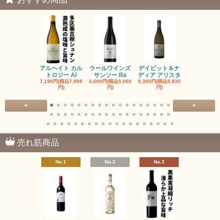
アルヘイト カル
ラールワインズ
デイビット＆ナ
デイビット
トロジー Al
サンソー Ra
ディア アリスタ
ディア エル
7,190円(税込7,909
4,600円(税込5,060
5,300円(税込5,830
5,300円(税込5
円)
円)
円)
円)
<
>
売れ筋商品
No.1
No.2
No.3
No.4