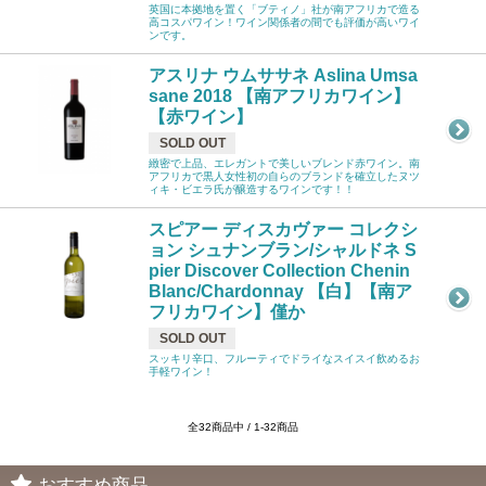
英国に本拠地を置く「ブティノ」社が南アフリカで造る
高コスパワイン！ワイン関係者の間でも評価が高いワイ
ンです。
アスリナ ウムササネ Aslina Umsa
sane 2018 【南アフリカワイン】
【赤ワイン】
SOLD OUT
緻密で上品、エレガントで美しいブレンド赤ワイン。南
アフリカで黒人女性初の自らのブランドを確立したヌツ
ィキ・ビエラ氏が醸造するワインです！！
スピアー ディスカヴァー コレクシ
ョン シュナンブラン/シャルドネ S
pier Discover Collection Chenin
Blanc/Chardonnay 【白】【南ア
フリカワイン】僅か
SOLD OUT
スッキリ辛口、フルーティでドライなスイスイ飲めるお
手軽ワイン！
全32商品中 / 1-32商品
おすすめ商品