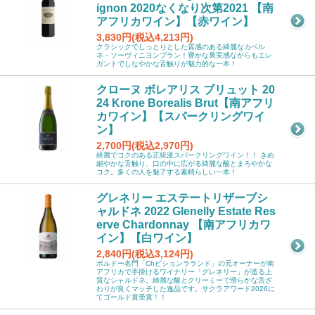
ignon 2020なくなり次第2021 【南
アフリカワイン】【赤ワイン】
3,830円(税込4,213円)
クラシックでしっとりとした質感のある綺麗なカベル
ネ・ソーヴィニヨンブラン！豊かな果実感ながらもエレ
ガントでしなやかな舌触りが魅力的な一本！
クローヌ ボレアリス ブリュット 20
24 Krone Borealis Brut【南アフリ
カワイン】【スパークリングワイ
ン】
2,700円(税込2,970円)
綺麗でコクのある正統派スパークリングワイン！！ きめ
細やかな舌触り、口の中に広がる綺麗な酸とまろやかな
コク。多くの人を魅了する素晴らしい一本！
グレネリー エステートリザーブシ
ャルドネ 2022 Glenelly Estate Res
erve Chardonnay 【南アフリカワ
イン】【白ワイン】
2,840円(税込3,124円)
ボルドー名門「Chピションラランド」の元オーナーが南
アフリカで手掛けるワイナリー「グレネリー」が造る上
質なシャルドネ。綺麗な酸とクリーミーで滑らかな舌ざ
わりが良くマッチした逸品です。サクラアワード2026に
てゴールド賞受賞！！