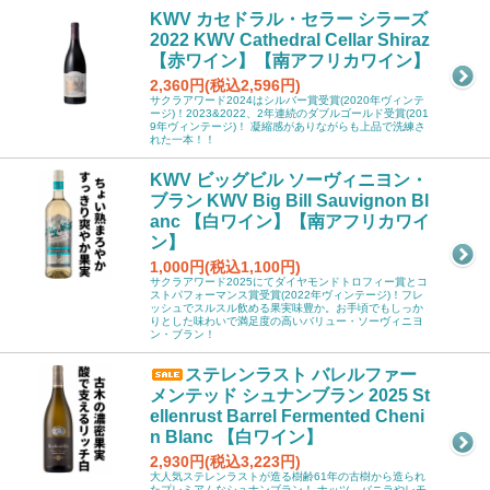
KWV カセドラル・セラー シラーズ
2022 KWV Cathedral Cellar Shiraz
【赤ワイン】【南アフリカワイン】
2,360円(税込2,596円)
サクラアワード2024はシルバー賞受賞(2020年ヴィンテ
ージ)！2023&2022、2年連続のダブルゴールド受賞(201
9年ヴィンテージ)！ 凝縮感がありながらも上品で洗練さ
れた一本！！
KWV ビッグビル ソーヴィニヨン・
ブラン KWV Big Bill Sauvignon Bl
anc 【白ワイン】【南アフリカワイ
ン】
1,000円(税込1,100円)
サクラアワード2025にてダイヤモンドトロフィー賞とコ
ストパフォーマンス賞受賞(2022年ヴィンテージ)！フレ
ッシュでスルスル飲める果実味豊か。お手頃でもしっか
りとした味わいで満足度の高いバリュー・ソーヴィニヨ
ン・ブラン！
ステレンラスト バレルファー
メンテッド シュナンブラン 2025 St
ellenrust Barrel Fermented Cheni
n Blanc 【白ワイン】
2,930円(税込3,223円)
大人気ステレンラストが造る樹齢61年の古樹から造られ
たプレミアムなシュナンブラン！ ナッツ、バニラやレモ