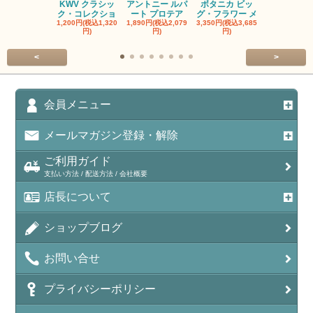
KWV クラシッ
アントニー ルパ
ボタニカ ビッ
ブーケンハ
ク・コレクショ
ート プロテア
グ・フラワー メ
クルーフ ポ
1,200円(税込1,320
1,890円(税込2,079
3,350円(税込3,685
1,560円(税込1
円)
円)
円)
円)
<
>
会員メニュー
メールマガジン登録・解除
ご利用ガイド
支払い方法 / 配送方法 / 会社概要
店長について
ショップブログ
お問い合せ
プライバシーポリシー