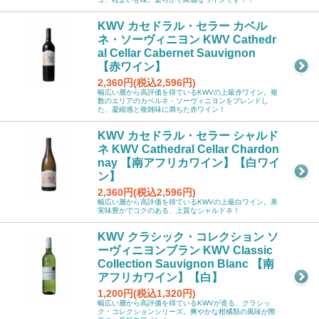
KWV カセドラル・セラー カベル
ネ・ソーヴィニヨン KWV Cathedr
al Cellar Cabernet Sauvignon
【赤ワイン】
2,360円(税込2,596円)
幅広い層から高評価を得ているKWVの上級赤ワイン。複
数のエリアのカベルネ・ソーヴィニヨンをブレンドし
た、凝縮感と複雑味に満ちた赤ワイン！
KWV カセドラル・セラー シャルド
ネ KWV Cathedral Cellar Chardon
nay 【南アフリカワイン】【白ワイ
ン】
2,360円(税込2,596円)
幅広い層から高評価を得ているKWVの上級白ワイン。果
実味豊かでコクのある、上質なシャルドネ！
KWV クラシック・コレクション ソ
ーヴィニヨンブラン KWV Classic
Collection Sauvignon Blanc 【南
アフリカワイン】【白】
1,200円(税込1,320円)
幅広い層から高評価を得ているKWVが造る、クラシッ
ク・コレクションシリーズ。爽やかな柑橘類の風味が際