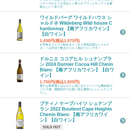
ンケーキのような芳ばしい香りがフワッとやってくる素
晴らしい一本です。
ワイルドバーグ ワイルドハウス シ
ャルドネ Wildeberg Wild house C
hardonnay 【南アフリカワイン】
【白ワイン】
1,430円(税込1,573円)
お手軽＆スイスイ飲めるスッキリ系高品質なシャルド
ネ！！お手頃で驚きのコスパ系白ワインです！
ドルニエ ココアヒル シュナンブラ
ン 2024 Dornier Cocoa Hill Chinin
Blanc 【南アフリカワイン】【白ワ
イン】
1,750円(税込1,925円)
豊かな果実感とほんのりと感じるクリーミーな樽由来の
バニラ感。価格対比でお買い得な素晴らしいシュナンブ
ラン。
ブティノ ケープハイツ シュナンブ
ラン 2022 Boutinot Cape Heights
Chenin Blanc 【南アフリカワイ
ン】【白ワイン】
SOLD OUT