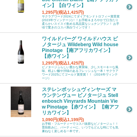
イン】【白ワイン】
1,295円(税込1,425円)
サクラアワード2024にてダイアモンドトロフィー賞受賞
(2023年ヴィンテージ)！！お手軽＆まろやかで口当たり
柔らかいスイスイ飲める高品質なシュナンブラン！ お手
頃で驚きのコスパ系白ワインです！
ワイルドバーグ ワイルドハウス ピ
ノタージュ Wildeberg Wild house
Pinotage 【南アフリカワイン】
【赤ワイン】
1,295円(税込1,425円)
ピノタージュらしい豊かな果実味、少しスモーキーな風
味、程よい酸や渋味のあるフレッシュな一本！サクラア
ワード2025にてゴールド賞受賞！！（2024年ヴィンテ
ージ）
ステレンボッシュヴィンヤーズ マ
ウンテンヴュー ピノタージュ Stell
enbosch Vinyrards Mountain Vie
w Pinotage 【赤ワイン】 【南アフ
リカワイン】
1,090円(税込1,199円)
お手軽・フルーティーでコスパ抜群なピノタージュ！！
普段飲みに、パーティーに、いつでもどんな時にでも気
兼ねなく楽しめる一本です。