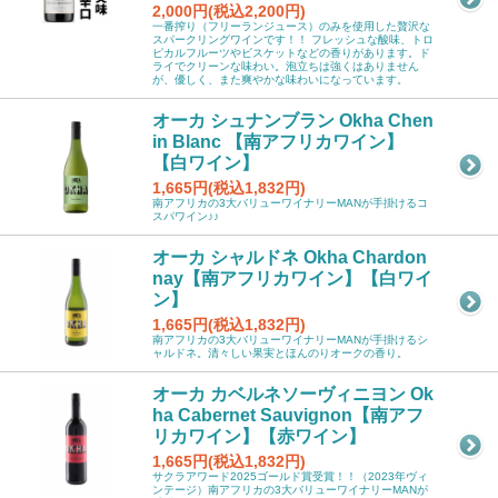
2,000円(税込2,200円)
一番搾り（フリーランジュース）のみを使用した贅沢な
スパークリングワインです！！ フレッシュな酸味、トロ
ピカルフルーツやビスケットなどの香りがあります。ド
ライでクリーンな味わい。泡立ちは強くはありません
が、優しく、また爽やかな味わいになっています。
オーカ シュナンブラン Okha Chen
in Blanc 【南アフリカワイン】
【白ワイン】
1,665円(税込1,832円)
南アフリカの3大バリューワイナリーMANが手掛けるコ
スパワイン♪♪
オーカ シャルドネ Okha Chardon
nay【南アフリカワイン】【白ワイ
ン】
1,665円(税込1,832円)
南アフリカの3大バリューワイナリーMANが手掛けるシ
ャルドネ。清々しい果実とほんのりオークの香り。
オーカ カベルネソーヴィニヨン Ok
ha Cabernet Sauvignon【南アフ
リカワイン】【赤ワイン】
1,665円(税込1,832円)
サクラアワード2025ゴールド賞受賞！！（2023年ヴィ
ンテージ）南アフリカの3大バリューワイナリーMANが