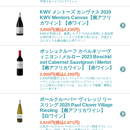
手掛けるハイコスパワイン♪♪
KWV メントーズ カンヴァス 2020
KWV Mentors Canvas【南アフリ
カワイン】【赤ワイン】
3,850円(税込4,235円)
KWVが手掛ける、厳選したブドウのみを使用した高品質
な地中海ブレンド！シラーズ主体で造られる、力強さと
エレガンスを兼ね備えた赤ワイン！
ボッシュクルーフ カベルネソーヴ
ィニヨン / メルロー 2023 Boschkl
oof Cabernet Sauvignon / Merlot
【南アフリカワイン】【赤ワイン】
2,000円(税込2,200円)
2,000円前後のコストパフォーマンスの高いカベルネソ
ーヴィニヨン＆メルローのブレンドワイン！！しっかり
とした味わいがありつつも、エレガントで端麗。素晴ら
しい一本です！
ポールクルーバー ヴィレッジ リー
スリング 2025 Paul Cluver Village
Riesling 【南アフリカワイン】
【白ワイン】
2,610円(税込2,871円)
人気ポールクルーバーのリースリング！軽快でフレッシ
ュ、程よい甘味。柔らかく綺麗なワインです！！