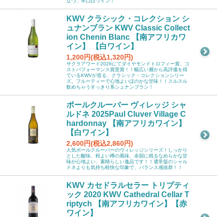
立つ、辛口白ワイン！
KWV クラシック・コレクション シ
ュナンブラン KWV Classic Collect
ion Chenin Blanc 【南アフリカワ
イン】 【白ワイン】
1,200円(税込1,320円)
サクラアワード2026にてダイヤモンドトロフィー賞、コ
ストパフォーマンス賞受賞！！幅広い層から高評価を得
ているKWVが造る、クラシック・コレクションシリー
ズ。フルーティーで心地よいほのかな甘味！！スルスル
飲めちゃうすっきり系シュナンブラン！
ポールクルーバー ヴィレッジ シャ
ルドネ 2025Paul Cluver Village C
hardonnay 【南アフリカワイン】
【白ワイン】
2,600円(税込2,860円)
人気ポールクルーバーのヴィレッジシリーズ！しっかり
とした酸味、程よい樽の風味、余韻に残るなめらかな甘
味が心地よい、素晴らしい逸品です！！通常版のシャル
ドネよりも気持ち軽快な印象で、バランス感抜群！！
KWV カセドラルセラー トリプティ
ック 2020 KWV Cathedral Cellar T
riptych 【南アフリカワイン】【赤
ワイン】