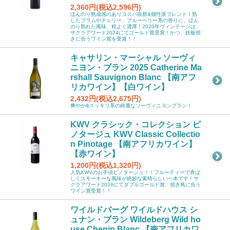
2,360円(税込2,596円)
ほんのり熟成感のありコスパ抜群&個性派ブレンド！熟
したプラムやチェリー、ブルーベリー系の香りに、ほん
のり熟れた風味、程よく濃厚！2020年ヴィンテージは、
サクラアワード2024にてゴールド賞受賞！かつ、鉄板焼
きに合うワイン賞を受賞！！
キャサリン・マーシャル ソーヴィ
ニヨン・ブラン 2025 Catherine Ma
rshall Sauvignon Blanc 【南アフ
リカワイン】【白ワイン】
2,432円(税込2,675円)
爽やか&スッキリ系の綺麗なソーヴィニヨンブラン！
KWV クラシック・コレクション ピ
ノタージュ KWV Classic Collectio
n Pinotage 【南アフリカワイン】
【赤ワイン】
1,200円(税込1,320円)
人気KWVのお手頃ピノタージュ！！フルーティーで香ば
しくスモーキーな風味が絶妙な素晴らしい一本です！サ
クラアワード2026にてダブルゴールド賞、焼き鳥に合う
ワイン賞受賞！！
ワイルドバーグ ワイルドハウス シ
ュナン・ブラン Wildeberg Wild ho
use Chenin Blanc 【南アフリカワ