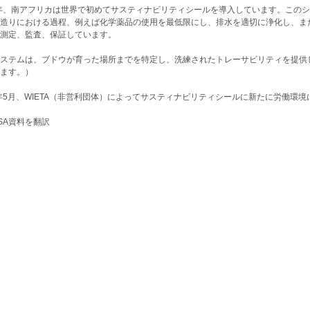
0年、南アフリカは世界で初めてサスティナビリティシールを導入しています。この
造りにおける過程、例えば化学薬品の使用を最低限にし、排水を適切に浄化し、ま
測定、監査、保証しています。
ステムは、ブドウが育った場所までを特定し、洗練されたトレーサビリティを提供し
ます。）
2年5月、WIETA（非営利団体）によってサスティナビリティシールに新たに労働環
SA資料を翻訳