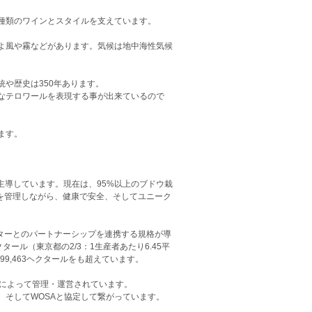
種類のワインとスタイルを支えています。
よ風や霧などがあります。気候は地中海性気候
や歴史は350年あります。
なテロワールを表現する事が出来ているので
ます。
。
可能な農業を主導しています。現在は、95%以上のブドウ栽
を管理しながら、健康で安全、そしてユニーク
者と環境保護セクターとのパートナーシップを連携する規格が導
タール（東京都の2/3：1生産者あたり6.45平
9,463ヘクタールをも超えています。
rd (WSB)によって管理・運営されています。
基金のWWF、そしてWOSAと協定して繋がっています。