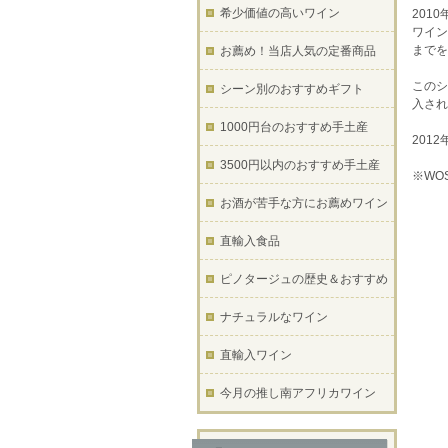
希少価値の高いワイン
201
ワイン
までを
お薦め！当店人気の定番商品
このシ
シーン別のおすすめギフト
入され
1000円台のおすすめ手土産
201
3500円以内のおすすめ手土産
※WO
お酒が苦手な方にお薦めワイン
直輸入食品
ピノタージュの歴史＆おすすめ
ナチュラルなワイン
直輸入ワイン
今月の推し南アフリカワイン