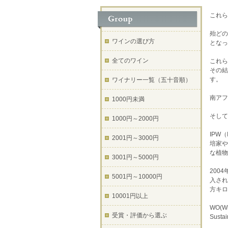
これら
殆どの
ワインの選び方
となっ
全てのワイン
これら
その結
す。
ワイナリー一覧（五十音順）
南アフ
1000円未満
そして
1000円～2000円
IPW
2001円～3000円
培家や
な植物
3001円～5000円
2004
5001円～10000円
入され
方キロ
10001円以上
WO(W
受賞・評価から選ぶ
Sust