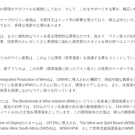
の環境がテロワールを複雑にしており、そして、これをサポートする事が、幅広い
ケープのワイン産地は、大西洋又はインド洋の影響を受けており、例えば冷たいそ
ており、多様な地形や土壌があります。
は、まさに個性的なワインを造る理想的な環境なのです。加えて、ワイン造りの伝統
果、旧世界のエレガントさと果実味に溢れた新世界のスタイルを併せ持つユニーク
リカのワイン産業は、このような環境（世界遺産）を保護する事をコミットしてい
、南アフリカは、この分野（環境保護に則ったワイン造り）の世界のリーダーです
（Integrated Production of Wine)は、1998年に導入された機関で、持続
ワイン生産者がIPWのシステムに則っており、環境をケアしながら、また、水資源
体系を保護しながらワイン造りを行っています。
年には、The Biodiversity & Wine Initiative (BWI)というワイン生産
、最近の10年では、223ものワイン生産者が自分達の敷地面積のうち、144,000ヘク
メートル)もの土地を環境保全としています。この環境保全の土地は、彼らの畑面積9
ine of Origin)のスキームは、1973年に導入され、The Wine and Spirit Boa
ainable Wine South Africa (SWSA)は、WSBやIPW、そして世界支援保護