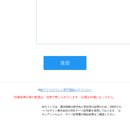
©
南アフリカワイン専門通販のアフリカー
20歳未満の者の飲酒は、法律で禁じられています。お酒は20歳になってから。
当サイトでは、通信情報の暗号化と実在性の証明のため、GMOグロ
ーバルサイン株式会社のSSLサーバ証明書を使用しております。 セ
キュアシールより、サーバ証明書の検証結果をご確認ください。