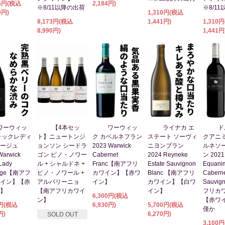
35円(税込
2,184円)
※8/11以降の出荷
※8/1
9円)
1,310円(税込
8,173円(税込
1,441円)
1,310
8,990円)
1,441円
ワーウィッ
【4本セッ
ワーウィッ
ライナカ エ
ド
ラックレディ
ト】ニュートンジ
ク カベルネフラン
ステート ソーヴィ
クアニミ
ージュ
ョンソン シードラ
2023 Warwick
ニヨンブラン
ルネソ
Warwick
ゴン ピノ・ノワー
Cabernet
2024 Reyneke
ン 2021 
Lady
ル + シャルドネ +
Franc【南アフリ
Estate Sauvignon
Equanim
tage【南アフ
ピノ・ノワール +
カワイン】【赤ワ
Blanc 【南アフリ
Cabern
イン】【赤
アルバリーニョ
イン】
カワイン】【白ワ
Sauvi
】
【南アフリカワイ
イン】
フリカ
6,300円(税込
ン】
【赤ワ
0円(税込
6,930円)
5,700円(税込
僅か
円)
6,270円)
SOLD OUT
3,100