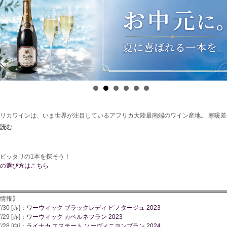
リカワインは、いま世界が注目しているアフリカ大陸最南端のワイン産地。 寒暖差が生む果実
のバランスが魅力で、フルーティーで飲みやすい味わいです！ 世界遺産の大地で育まれ、環
境にも人にも優しく、しかもお財布にも優しい高コスパ！ ぜひ一度体験してみてくだ
ピッタリの1本を探そう！
の選び方はこちら
情報】
7/30 [赤]：
ワーウィック ブラックレディ ピノタージュ 2023
7/29 [赤]：
ワーウィック カベルネフラン 2023
7/28 [白]：
ライナカ エステート ソーヴィニヨンブラン 2024