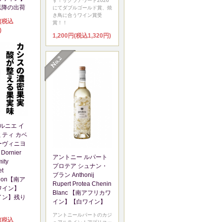
す！サクラアワード2026
1以降の出荷
にてダブルゴールド賞、焼
き鳥に合うワイン賞受
円(税込
賞！！
)
1,200円(税込1,320円)
ルニエ イ
ティ カベ
ーヴィニヨ
Dornier
アントニー ルパート
ity
プロテア シュナン・
et
ブラン Anthonij
gnon【南ア
Rupert Protea Chenin
ワイン】
Blanc 【南アフリカワ
イン】残り
イン】【白ワイン】
アントニールパートのカジ
円(税込