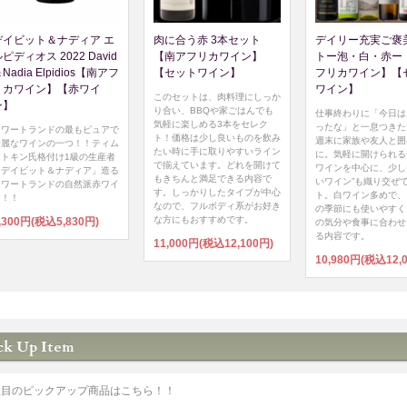
デイビット＆ナディア エ
肉に合う赤 3本セット
デイリー充実ご褒
ピディオス 2022 David
【南アフリカワイン】
トー泡・白・赤ー
Nadia Elpidios【南アフ
【セットワイン】
フリカワイン】【
リカワイン】【赤ワイ
ワイン】
このセットは、肉料理にしっか
ン】
り合い、BBQや家ごはんでも
仕事終わりに「今日は
気軽に楽しめる3本をセレク
ったな」と一息つきた
スワートランドの最もピュアで
ト！価格は少し良いものを飲み
週末に家族や友人と囲
綺麗なワインの一つ！！ティム
たい時に手に取りやすいライン
に。気軽に開けられる
アトキン氏格付け1級の生産者
で揃えています。どれを開けて
ワインを中心に、少し
「デイビット＆ナディア」造る
もきちんと満足できる内容で
いワイン”も織り交ぜ
スワートランドの自然派赤ワイ
す。しっかりしたタイプが中心
ト。白ワイン多めで、
ン！！
なので、フルボディ系がお好き
の季節にも使いやすく
な方にもおすすめです。
,300円(税込5,830円)
の気分や食事に合わせ
る内容です。
11,000円(税込12,100円)
10,980円(税込12,
注目のピックアップ商品はこちら！！