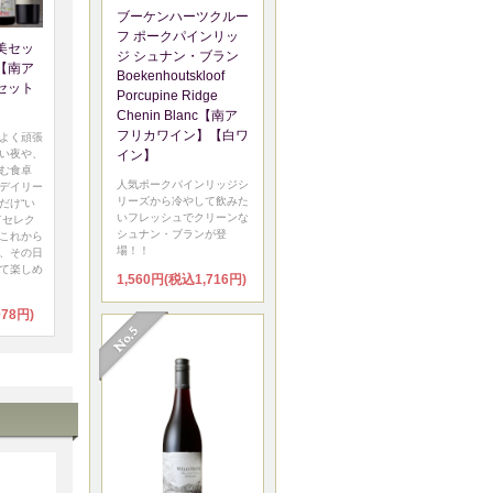
ブーケンハーツクルー
フ ポークパインリッ
美セッ
ジ シュナン・ブラン
【南ア
Boekenhoutskloof
セット
Porcupine Ridge
Chenin Blanc【南ア
フリカワイン】【白ワ
よく頑張
い夜や、
イン】
む食卓
人気ポークパインリッジシ
デイリー
リーズから冷やして飲みた
だけ“い
いフレッシュでクリーンな
てセレク
シュナン・ブランが登
これから
場！！
、その日
て楽しめ
1,560円(税込1,716円)
078円)