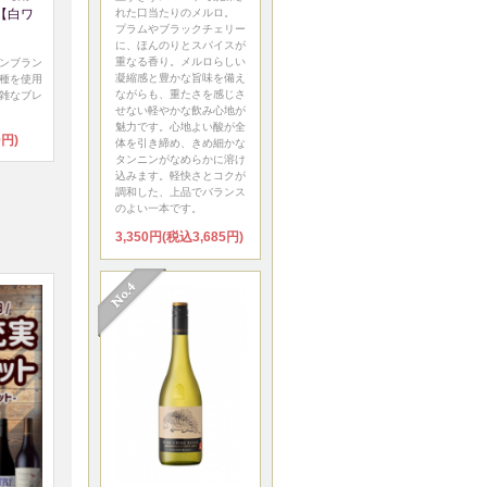
【白ワ
れた口当たりのメルロ。
プラムやブラックチェリー
に、ほんのりとスパイスが
重なる香り。メルロらしい
ンブラン
凝縮感と豊かな旨味を備え
種を使用
ながらも、重たさを感じさ
雑なブレ
せない軽やかな飲み心地が
魅力です。心地よい酸が全
0円)
体を引き締め、きめ細かな
タンニンがなめらかに溶け
込みます。軽快さとコクが
調和した、上品でバランス
のよい一本です。
3,350円(税込3,685円)