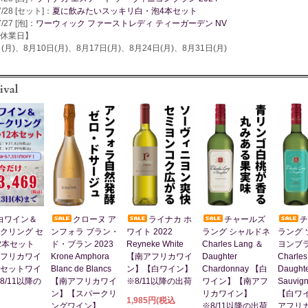
7/28 [セット]：
夏に飲みたいスッキリ白・泡4本セット
7/27 [泡]：
ワーウィック ファーストレディ ティーガーデン NV
休業日】
(月)、8月10日(月)、8月17日(月)、8月24日(月)、8月31日(月)
白ワイン＆
クローヌ ア
ライナカ ホ
チャールズ
チ
クリング セ
ンフォラ ブラン・
ワイト 2022
ラング シャルドネ
ラング 
2本セット
ド・ブラン 2023
Reyneke White
Charles Lang ＆
ヨンブ
フリカワイ
Krone Amphora
【南アフリカワイ
Daughter
Charles
セットワイ
Blanc de Blancs
ン】【白ワイン】
Chardonnay 【白
Daught
8/11以降の
【南アフリカワイ
※8/11以降の出荷
ワイン】【南アフ
Sauvign
ン】【スパークリ
リカワイン】
【白ワ
1,985円(税込
ングワイン】
※8/11以降の出荷
アフリ