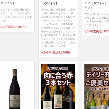
【白ワイン】
【赤ワイン】
アフリカワイン】
イン】
ティムアトキン氏格付け1級ワ
華やかな香りと透明感。口当た
イナリー。ユニークな新生ワイ
り優しい穏やかなサンソー 紅
古樹から出来たシュナ
ナリーが造るプレミアムシュナ
茶やスミレを思わせる高貴なフ
やセミヨンなど複数品
ンブラン。
ローラルアロマと、ラズベリ
した柔らかく美しい複
ー、クランベリーの赤系果実、
ンド白ワイン！
,190円(税込7,909円)
全房発酵由来のハーブの香りが
5,300円(税込5,83
華やかに広がります。タンニン
は極めて穏やかで、軽やかな果
実味を、フレッシュで引き締ま
った酸が優しく支える、口当た
り優しいサンソーです。
4,600円(税込5,060円)