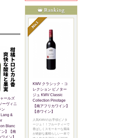
KWV クラシック・コ
レクション ピノター
ジュ KWV Classic
ャールズ
Collection Pinotage
ソーヴィニ
【南アフリカワイン】
ラン
【赤ワイン】
 Lang &
人気KWVのお手頃ピノタ
er
ージュ！！フルーティーで
on Blanc
香ばしくスモーキーな風味
イン】【南
が絶妙な素晴らしい一本で
カワイン】