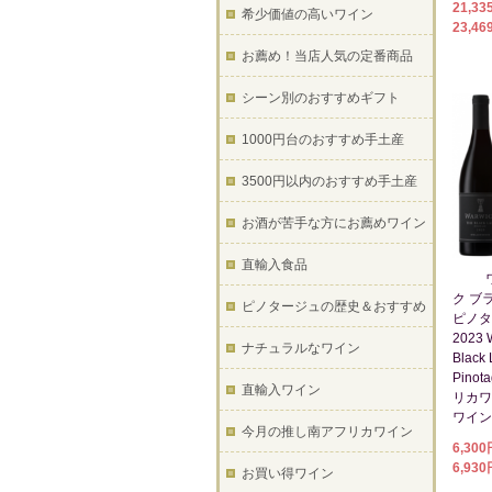
21,3
希少価値の高いワイン
23,46
お薦め！当店人気の定番商品
シーン別のおすすめギフト
1000円台のおすすめ手土産
3500円以内のおすすめ手土産
お酒が苦手な方にお薦めワイン
直輸入食品
ク ブ
ピノタージュの歴史＆おすすめ
ピノタ
2023 
ナチュラルなワイン
Black 
Pino
直輸入ワイン
リカワ
ワイン
今月の推し南アフリカワイン
6,30
6,930
お買い得ワイン