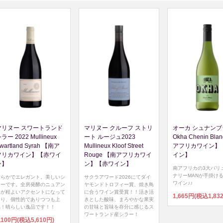
マリヌー スワートランド
マリヌー クルーフ ストリ
オーカ シュナンブ
ラー 2022 Mullineux
ート ルージュ2023
Okha Chenin Bla
wartland Syrah 【南ア
Mullineux Kloof Street
アフリカワイン】
フリカワイン】【赤ワイ
Rouge 【南アフリカワイ
イン】
ン】
ン】【赤ワイン】
南アフリカの3大バリ
ナリーMANが手掛け
滑らかでエレガント。美しいシ
サクラアワード2026にてダイ
ワイン♪♪
ラーです。全房発酵のニュアン
ヤモンドトロフィー賞、焼き鳥
スが程よいアクセントになって
に合うワイン賞受賞！！活き活
1,665円(税込1,83
おり、個性的でありつつも上
きとした酸味、まろやかな果実
品！晴らしい逸品です！！
の甘味と旨味を存分に感じるス
ワートランド産シラー！
,100円(税込5,610円)