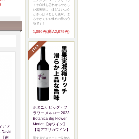
ュアルライン！アプリコッ
)
トや白桃を思わせるやさし
い果実味に、ほどよいコク
とさっぱりとした後味。ま
ろやかでやや軽めの飲み心
地です！
1,890円(税込2,079円)
ボタニカ ビッグ・フ
ラワー メルロー 2023
Botanica Big Flower
Merlot 【赤ワイン】
ィア ア
【南アフリカワイン】
David
os 【南
重すぎずスマートで洗練さ