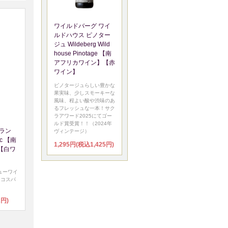
ワイルドバーグ ワイ
ルドハウス ピノター
ジュ Wildeberg Wild
house Pinotage 【南
アフリカワイン】【赤
ワイン】
ピノタージュらしい豊かな
果実味、少しスモーキーな
風味、程よい酸や渋味のあ
るフレッシュな一本！サク
ラアワード2025にてゴー
ルド賞受賞！！（2024年
ラン
ヴィンテージ）
nc 【南
1,295円(税込1,425円)
【白ワ
ューワイ
るコスパ
2円)