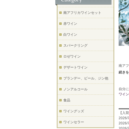
南アフリカワインセット
赤ワイン
白ワイン
スパークリング
ロゼワイン
南アフ
デザートワイン
味と酸味
ブランデー、ビール、ジン他
自分に
ノンアルコール
ワイン
食品
ワイングッズ
【入荷
2026/
ワインセラー
2026/
2026/