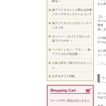
秘宝～
みも表
南アフリカワインに関する評価
メディアやコンテストについて
【人・
ポール
南アフリカワインのヴィンテー
働者、
ジまとめ
味しま
サンソー ～ かつて１位だった
その販
黒ブドウの今 ～
今では
ソーヴィニヨン・ブラン ～ 南
また彼
アフリカの人気品種 ～
という
人気上昇中！南アのグルナッシ
こうし
ュ
お中元ギフト特集
ワ
ポール
Paul C
カートの中に商品はありません