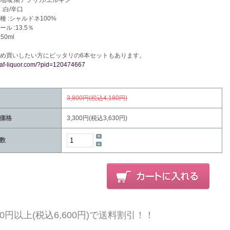
地域:南アフリカ/エルギン
:白/辛口
種 :シャルドネ100%
ル :13.5％
50ml
め買いしたい方にピッタリの6本セットもあります。
//af-liquor.com/?pid=120474667
3,800円(税込4,180円)
価格
3,300円(税込3,630円)
数
000円以上(税込6,600円)で送料割引！！