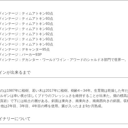
1ヴィンテージ：ティムアトキン93点
0ヴィンテージ：ティムアトキン93点
9ヴィンテージ：ティムアトキン93点
8ヴィンテージ：ティムアトキン93点
7ヴィンテージ：ティムアトキン92点
6ヴィンテージ：ティムアトキン93点
5ヴィンテージ：ティムアトキン93点
5ヴィンテージ：デキャンター95点
4ヴィンテージ：パーカー93P
7ヴィンテージ：デカンター・ワールドワイン・アワードのシャルドネ部門で世界一。
インが出来るまで
のは1987年に植樹、若い木は2017年に植樹。樹齢4～34年。生育期は乾燥した年だっ
ルギンは幸い夜が涼しくブドウのフレッシュさを維持することが出来た。畑の標高は2
頁岩）で下には粘土の層がある。斜面は東向き、南東向き、南南西向きの斜面。収
、他は2年目、3年目、4年目の樽を使用。澱が入ったまま9か月熟成。
イナリーについて