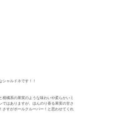
なシャルドネです！！
と柑橘系の果実のような味わいや柔らかいミ
ンではありますが、ほんのり香る果実の甘さ
！さすがポールクルーバー！と思わせてくれ