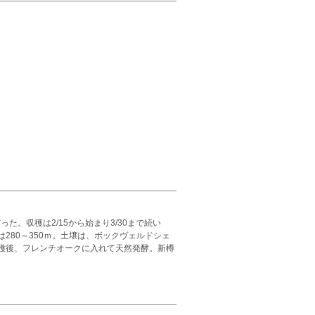
た。収穫は2/15から始まり3/30まで続い
80～350ｍ。土壌は、ボックヴェルドシェ
穫後、フレンチオークに入れて天然発酵。新樽