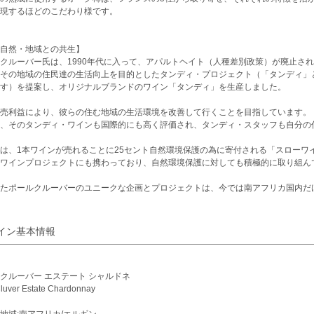
現するほどのこだわり様です。
自然・地域との共生】
クルーバー氏は、1990年代に入って、アパルトヘイト（人種差別政策）が廃止さ
その地域の住民達の生活向上を目的としたタンディ・プロジェクト（「タンディ」
す）を提案し、オリジナルブランドのワイン「タンディ」を生産しました。
売利益により、彼らの住む地域の生活環境を改善して行くことを目指しています。
、そのタンディ・ワインも国際的にも高く評価され、タンディ・スタッフも自分の
は、1本ワインが売れることに25セント自然環境保護の為に寄付される「スローワ
ワインプロジェクトにも携わっており、自然環境保護に対しても積極的に取り組ん
たポールクルーバーのユニークな企画とプロジェクトは、今では南アフリカ国内だ
イン基本情報
クルーバー エステート シャルドネ
luver Estate Chardonnay