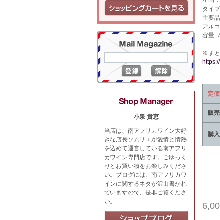
産国：
タイプ 
主要品
アルコー
容量 :7
※まと
https:
定価
販売
小泉 貴恵
当店は、南アフリカワイン大好
購入
きな店長ソムリエが愛情と情熱
を込めて運営している南アフリ
カワイン専門店です。ごゆっく
りとお買い物をお楽しみくださ
い。ブログには、南アフリカワ
インに関するネタが沢山書かれ
ていますので、是非ご覧くださ
い。
6,