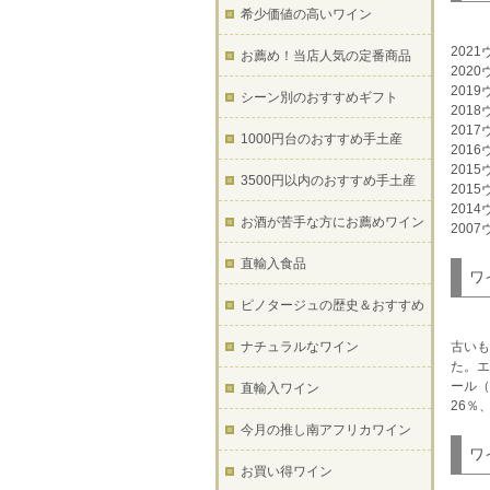
希少価値の高いワイン
202
お薦め！当店人気の定番商品
202
201
シーン別のおすすめギフト
201
201
1000円台のおすすめ手土産
201
201
3500円以内のおすすめ手土産
201
201
お酒が苦手な方にお薦めワイン
200
直輸入食品
ワ
ピノタージュの歴史＆おすすめ
ナチュラルなワイン
古いも
た。エ
ール（
直輸入ワイン
26％
今月の推し南アフリカワイン
ワ
お買い得ワイン