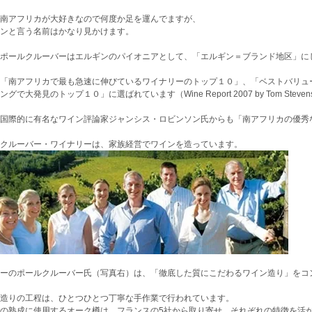
南アフリカが大好きなので何度か足を運んでますが、
ンと言う名前はかなり見かけます。
ポールクルーバーはエルギンのパイオニアとして、「エルギン＝ブランド地区」に
「南アフリカで最も急速に伸びているワイナリーのトップ１０」、「ベストバリュ
グで大発見のトップ１０」に選ばれています（Wine Report 2007 by Tom Steven
国際的に有名なワイン評論家ジャンシス・ロビンソン氏からも「南アフリカの優秀
クルーバー・ワイナリーは、家族経営でワインを造っています。
ーのポールクルーバー氏（写真右）は、「徹底した質にこだわるワイン造り」をコ
造りの工程は、ひとつひとつ丁寧な手作業で行われています。
の熟成に使用するオーク樽は、フランスの5社から取り寄せ、それぞれの特徴を活