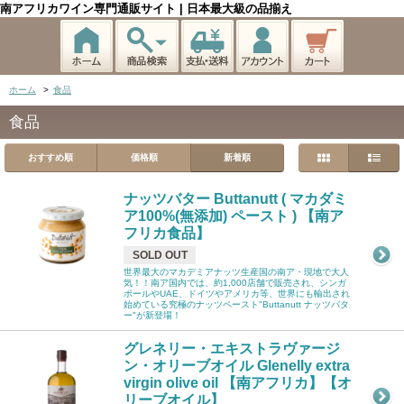
南アフリカワイン専門通販サイト | 日本最大級の品揃え
ホーム
>
食品
食品
おすすめ順
価格順
新着順
ナッツバター Buttanutt ( マカダミ
ア100%(無添加) ペースト ) 【南ア
フリカ食品】
SOLD OUT
世界最大のマカデミアナッツ生産国の南ア・現地で大人
気！！南ア国内では、約1,000店舗で販売され、シンガ
ポールやUAE、ドイツやアメリカ等、世界にも輸出され
始めている究極のナッツペースト"Buttanutt ナッツバタ
ー"が新登場！
グレネリー・エキストラヴァージ
ン・オリーブオイル Glenelly extra
virgin olive oil 【南アフリカ】【オ
リーブオイル】