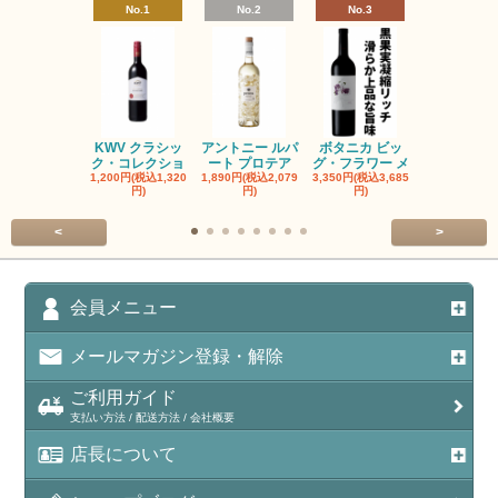
No.1
No.2
No.3
No.4
KWV クラシッ
アントニー ルパ
ボタニカ ビッ
ブーケンハ
ク・コレクショ
ート プロテア
グ・フラワー メ
クルーフ ポ
1,200円(税込1,320
1,890円(税込2,079
3,350円(税込3,685
1,560円(税込1
円)
円)
円)
円)
<
>
会員メニュー
メールマガジン登録・解除
ご利用ガイド
支払い方法 / 配送方法 / 会社概要
店長について