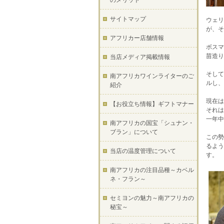
のメリット
サイトマップ
ウェリ
が、そ
アフリカー店舗情報
ボスマ
苗造り
当店メディア掲載情報
そして
南アフリカワインライターのご
ルし、
紹介
現在は
【お役立ち情報】ギフトマナー
それは
一年中
南アフリカの国宝「シュナン・
ブラン」について
この勢
るよう
当店の温度管理について
す。
南アフリカの注目品種～カベル
ネ・フラン～
セミヨンの魅力～南アフリカの
秘宝～