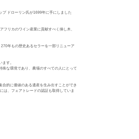
プ ドローリン氏が1699年に手にしました
南アフリカのワイン産業に貢献すべく挿し木、
270年もの歴史あるセラーを一部リニューア
います。
特殊な環境であり、農場のすべての人にとって
集合的に価値のある遺産を生み出すことができ
年には、フェアトレードの認証も取得していま