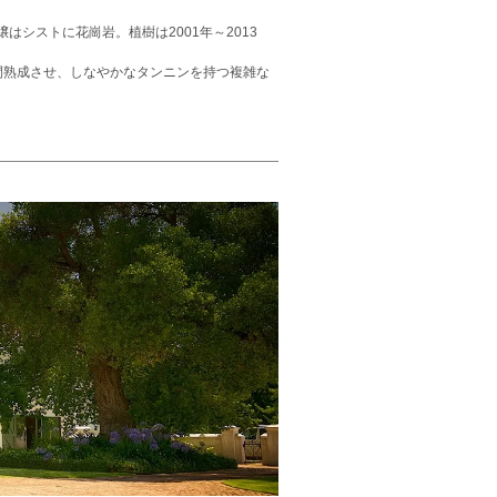
シストに花崗岩。植樹は2001年～2013
間熟成させ、しなやかなタンニンを持つ複雑な