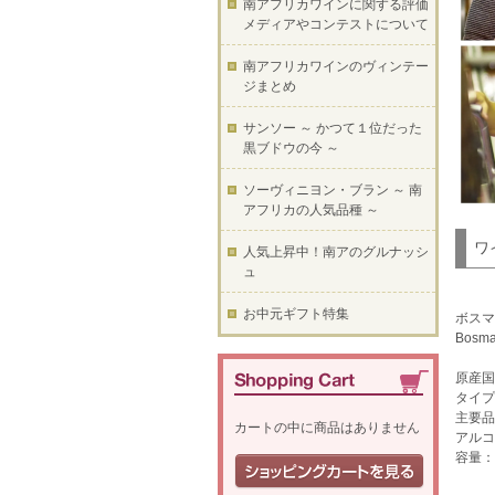
南アフリカワインに関する評価
メディアやコンテストについて
南アフリカワインのヴィンテー
ジまとめ
サンソー ～ かつて１位だった
黒ブドウの今 ～
ソーヴィニヨン・ブラン ～ 南
アフリカの人気品種 ～
ワ
人気上昇中！南アのグルナッシ
ュ
お中元ギフト特集
ボスマ
Bosma
原産国
タイプ
主要品
カートの中に商品はありません
アルコ
容量：7