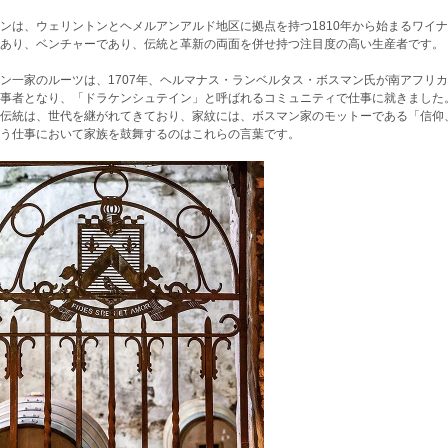
ンは、ウェリントンとヘメルアンアルド地区に拠点を持つ1810年から始まるワイ
あり、ベンチャーであり、伝統と革新の両面を併せ持つ注目度の高い生産者です。
ン一家のルーツは、1707年、ヘルマナス・ランベルタス・ボスマン氏が南アフリ
事者となり、「ドラケンシュテイン」と呼ばれるコミュニティで仕事に就きました
伝統は、世代を継がれてきており、家紋には、ボスマン家のモットーである「信仰
う仕事において家族を鼓舞するのはこれらの言葉です。