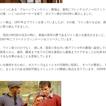
ントンにある「グルーンフォンテイン」農場は、最初にフレンチユグノーのフィリッ
の後、いくつかのオーナーを経て、ボスマン家が1810年に購入しました。
ン一家は、1957年までワインを造っていましたが、その後、ワイン造りを止め、
に取り組んできました。
、現在の8代目の当主の時に、家族の長年の夢であるワイン造りを復活させました。
2007年にファーストヴィンテージをリリースしています。
、ワイン造りだけでなく、挿し木、苗造り等を行い南アフリカ中の農場へ提供して
苗造りから、栽培、醸造まで全ての工程を最初から最後までケアすることが出来る
十分な仕事があることを意味しています。
いを維持するために、ボスマンでは人々とその可能性に投資し、すべてが繁栄し、
に、まとまりのある持続可能なコミュニティの構築に焦点を当てています。2009