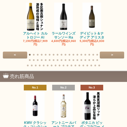
アルヘイト カル
ラールワインズ
デイビット＆ナ
デイビット
トロジー Al
サンソー Ra
ディア アリスタ
ディア エル
7,190円(税込7,909
4,600円(税込5,060
5,300円(税込5,830
5,300円(税込5
円)
円)
円)
円)
<
>
売れ筋商品
No.1
No.2
No.3
No.4
KWV クラシッ
アントニー ルパ
ボタニカ ビッ
ブーケンハ
ク・コレクショ
ート プロテア
グ・フラワー メ
クルーフ ポ