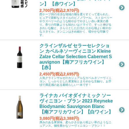
ン】 【赤ワイン】
2,700円(税込2,970円)
西ケープ州の冷涼な地域の畑を選りすぐって造られた、
ピュアで新鮮なスタイルのピノノワール。 ストロベリー
やラズベリーのような軽やかでやさしい赤い果実の香
り。香りの印象よりも味わいはドライで、すっと伸びる
きれいな酸と、さらりとした口当たりが心地よい軽やか
なスタイル。タンニンはきめ細かく、穏やかな印象で
す。
クラインザルゼ セラーセレクショ
ン カベルネソーヴィニヨン Kleine
Zalze Cellar Selection Cabernet S
auvignon【南アフリカワイン】
【赤】
2,450円(税込2,695円)
人気クラインザルゼのカジュアルなカベルネソーヴィニ
ヨン。しっかりとした果実味とまろやかな舌触り。お手
頃で満足感のある素晴らしい一本です！
ライナカ バイオダイナミック ソー
ヴィニヨン・ブラン 2023 Reyneke
Biodynamic Sauvignon Blanc
【南アフリカワイン】【白ワイン】
3,080円(税込3,388円)
厚みのある果実味、柔らかさがあり程よい草のようなニ
ュアンス。個性豊かなソーヴィニヨン・ブラン！！