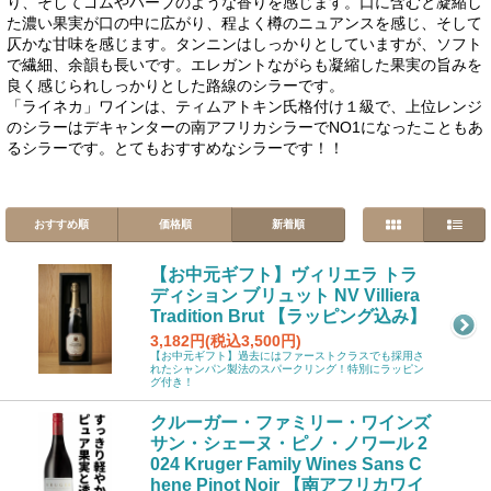
り、そしてゴムやハーブのような香りを感じます。口に含むと凝縮し
た濃い果実が口の中に広がり、程よく樽のニュアンスを感じ、そして
仄かな甘味を感じます。タンニンはしっかりとしていますが、ソフト
で繊細、余韻も長いです。エレガントながらも凝縮した果実の旨みを
良く感じられしっかりとした路線のシラーです。
「ライネカ」ワインは、ティムアトキン氏格付け１級で、上位レンジ
のシラーはデキャンターの南アフリカシラーでNO1になったこともあ
るシラーです。とてもおすすめなシラーです！！
おすすめ順
価格順
新着順
【お中元ギフト】ヴィリエラ トラ
ディション ブリュット NV Villiera
Tradition Brut 【ラッピング込み】
3,182円(税込3,500円)
【お中元ギフト】過去にはファーストクラスでも採用さ
れたシャンパン製法のスパークリング！特別にラッピン
グ付き！
クルーガー・ファミリー・ワインズ
サン・シェーヌ・ピノ・ノワール 2
024 Kruger Family Wines Sans C
hene Pinot Noir 【南アフリカワイ