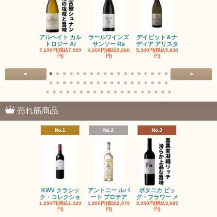
アルヘイト カル
ラールワインズ
デイビット＆ナ
デイビット
トロジー Al
サンソー Ra
ディア アリスタ
ディア エル
7,190円(税込7,909
4,600円(税込5,060
5,300円(税込5,830
5,300円(税込5
円)
円)
円)
円)
<
>
売れ筋商品
No.1
No.2
No.3
No.4
KWV クラシッ
アントニー ルパ
ボタニカ ビッ
ブーケンハ
ク・コレクショ
ート プロテア
グ・フラワー メ
クルーフ ポ
1,200円(税込1,320
1,890円(税込2,079
3,350円(税込3,685
1,560円(税込1
円)
円)
円)
円)