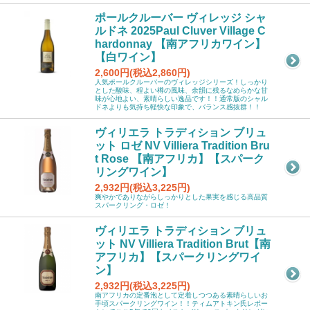
ポールクルーバー ヴィレッジ シャ
ルドネ 2025Paul Cluver Village C
hardonnay 【南アフリカワイン】
【白ワイン】
2,600円(税込2,860円)
人気ポールクルーバーのヴィレッジシリーズ！しっかり
とした酸味、程よい樽の風味、余韻に残るなめらかな甘
味が心地よい、素晴らしい逸品です！！通常版のシャル
ドネよりも気持ち軽快な印象で、バランス感抜群！！
ヴィリエラ トラディション ブリュ
ット ロゼ NV Villiera Tradition Bru
t Rose 【南アフリカ】【スパーク
リングワイン】
2,932円(税込3,225円)
爽やかでありながらしっかりとした果実を感じる高品質
スパークリング・ロゼ！
ヴィリエラ トラディション ブリュ
ット NV Villiera Tradition Brut【南
アフリカ】【スパークリングワイ
ン】
2,932円(税込3,225円)
南アフリカの定番泡として定着しつつある素晴らしいお
手頃スパークリングワイン！！ティムアトキン氏レポー