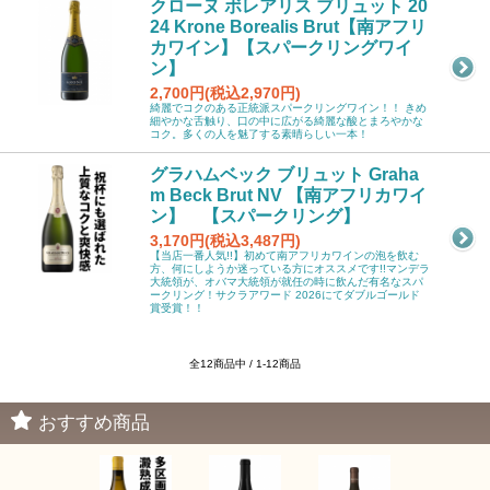
クローヌ ボレアリス ブリュット 20
24 Krone Borealis Brut【南アフリ
カワイン】【スパークリングワイ
ン】
2,700円(税込2,970円)
綺麗でコクのある正統派スパークリングワイン！！ きめ
細やかな舌触り、口の中に広がる綺麗な酸とまろやかな
コク。多くの人を魅了する素晴らしい一本！
グラハムベック ブリュット Graha
m Beck Brut NV 【南アフリカワイ
ン】 【スパークリング】
3,170円(税込3,487円)
【当店一番人気!!】初めて南アフリカワインの泡を飲む
方、何にしようか迷っている方にオススメです!!マンデラ
大統領が、オバマ大統領が就任の時に飲んだ有名なスパ
ークリング！サクラアワード 2026にてダブルゴールド
賞受賞！！
全12商品中 / 1-12商品
おすすめ商品