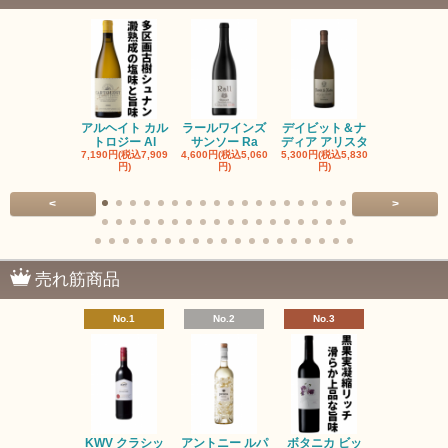
アルヘイト カル
ラールワインズ
デイビット＆ナ
デイビット
トロジー Al
サンソー Ra
ディア アリスタ
ディア エル
7,190円(税込7,909
4,600円(税込5,060
5,300円(税込5,830
5,300円(税込5
円)
円)
円)
円)
<
>
売れ筋商品
No.1
No.2
No.3
No.4
KWV クラシッ
アントニー ルパ
ボタニカ ビッ
ブーケンハ