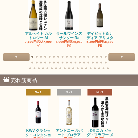
アルヘイト カル
ラールワインズ
デイビット＆ナ
デイビット
トロジー Al
サンソー Ra
ディア アリスタ
ディア エル
7,190円(税込7,909
4,600円(税込5,060
5,300円(税込5,830
5,300円(税込5
円)
円)
円)
円)
<
>
売れ筋商品
No.1
No.2
No.3
No.4
KWV クラシッ
アントニー ルパ
ボタニカ ビッ
ブーケンハ
ク・コレクショ
ート プロテア
グ・フラワー メ
クルーフ ポ