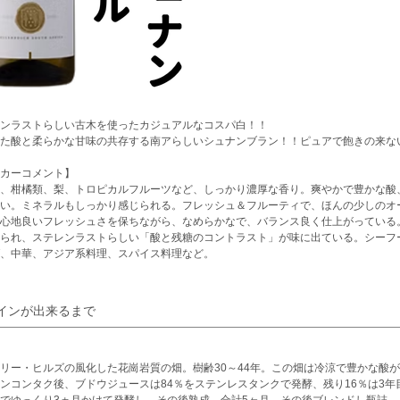
ンラストらしい古木を使ったカジュアルなコスパ白！！
した酸と柔らかな甘味の共存する南アらしいシュナンブラン！！ピュアで飽きの来な
カーコメント】
、柑橘類、梨、トロピカルフルーツなど、しっかり濃厚な香り。爽やかで豊かな酸
い。ミネラルもしっかり感じられる。フレッシュ＆フルーティで、ほんの少しのオ
心地良いフレッシュさを保ちながら、なめらかなで、バランス良く仕上がっている
られ、ステレンラストらしい「酸と残糖のコントラスト」が味に出ている。シーフ
、中華、アジア系料理、スパイス料理など。
インが出来るまで
リー・ヒルズの風化した花崗岩質の畑。樹齢30～44年。この畑は冷涼で豊かな酸
ンコンタク後、ブドウジュースは84％をステンレスタンクで発酵、残り16％は3年