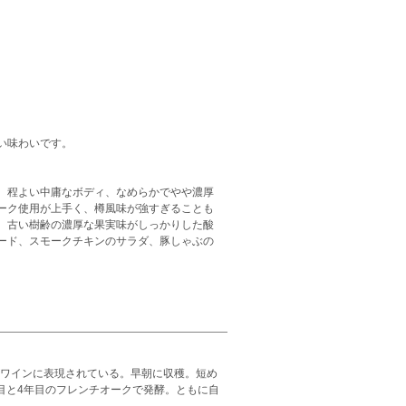
い味わいです。
、程よい中庸なボディ、なめらかでやや濃厚
ーク使用が上手く、樽風味が強すぎることも
。古い樹齢の濃厚な果実味がしっかりした酸
ード、スモークチキンのサラダ、豚しゃぶの
がワインに表現されている。早朝に収穫。短め
目と4年目のフレンチオークで発酵。ともに自