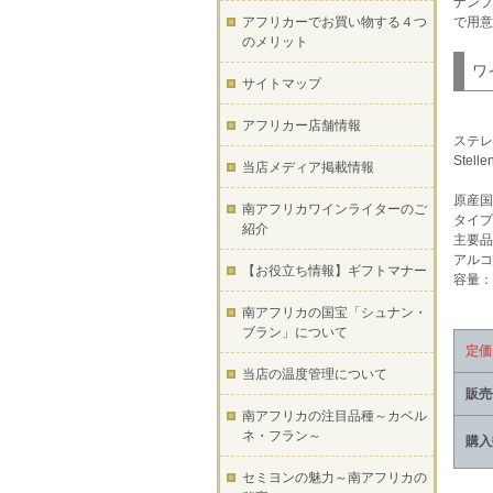
ナンブ
アフリカーでお買い物する４つ
で用意
のメリット
ワ
サイトマップ
アフリカー店舗情報
ステレ
Stelle
当店メディア掲載情報
原産国
南アフリカワインライターのご
タイプ
紹介
主要品
アルコ
【お役立ち情報】ギフトマナー
容量：7
南アフリカの国宝「シュナン・
ブラン」について
定価
当店の温度管理について
販売
南アフリカの注目品種～カベル
ネ・フラン～
購入
セミヨンの魅力～南アフリカの