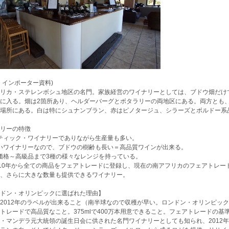
、インポーター資料)
リカ・ステレンボシュ地区の名門。家族経営のワイナリーとしては、ブドウ畑だけで
に入る。畑は2箇所あり、ヘルダーバーグとボタラリーの両地区にある。両方とも
場所にある。白は特にシュナンブラン、赤はピノタージュ、シラーズとボルドー系
リーの特徴
 ブティック・ワイナリーでありながら生産量も多い。
 古いワイナリーなので、ブドウの樹齢も長い＝高品質ワインが出来る。
 低価格～高級品まで3種の様々なレンジを持っている。
 2010年から全ての商品をフェアトレードに登録し、現在の南アフリカのフェアトレ
、さらに大きな数量も提供できるワイナリー。
ドン・オリンピックに選ばれた理由】
2012年のラベルが出来ること（南半球なので収穫が早い。ロンドン・オリンピック
トレードで高品質なこと。375mlで400万本用意できること。フェアトレードの
・マンデラ元大統領の誕生日会に供された名門ワイナリーとしても知られ、2012