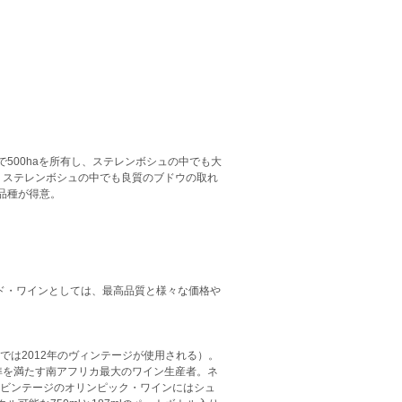
500haを所有し、ステレンボシュの中でも大
、ステレンボシュの中でも良質のブドウの取れ
品種が得意。
ード・ワインとしては、最高品質と様々な価格や
では2012年のヴィンテージが使用される）。
基準を満たす南アフリカ最大のワイン生産者。ネ
年ビンテージのオリンピック・ワインにはシュ