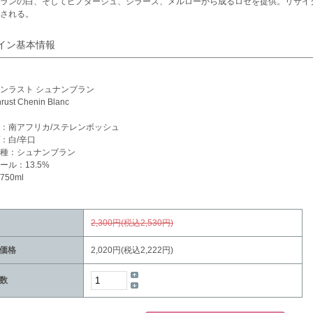
ランの白、そしてピノタージュ、シラーズ、メルローから成るロゼを提供。リサイクル可
される。
イン基本情報
ンラスト シュナンブラン
nrust Chenin Blanc
：南アフリカ/ステレンボッシュ
：白/辛口
種：シュナンブラン
ール：13.5%
50ml
2,300円(税込2,530円)
価格
2,020円(税込2,222円)
数