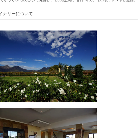
でゆっくり3ヵ月かけて発酵し、その後熟成。合計5ヶ月。その後ブレンドし瓶詰。
イナリーについて