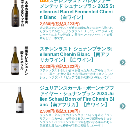
ステレンラスト バレルファー
メンテッド シュナンブラン 2025 St
ellenrust Barrel Fermented Cheni
n Blanc 【白ワイン】
2,930円(税込3,223円)
大人気ステレンラストが造る樹齢61年の古樹から造られ
たプレミアムなシュナンブラン！ ナッツ、バニラやレモ
ンケーキのような芳ばしい香りがフワッとやってくる素
晴らしい一本です。
ステレンラスト シュナンブラン St
ellenrust Chenin Blanc 【南アフ
リカワイン】【白ワイン】
2,020円(税込2,222円)
ステレンラストらしい古木を使ったカジュアルなコスパ
白！！ 凛とした酸と柔らかな甘味の共存する南アらしい
シュナンブラン！！ピュアで飽きの来ない味わいです。
ジュリアンスカール・ボーンオブフ
ァイヤー・シュナンブラン 2024 Ju
lien Schaal Born of Fire Chenin Bl
anc【南アフリカ】 【白ワイン】
2,900円(税込3,190円)
フランス・アルザスのグランクリュワインを造る「ジュ
リアン・スカール」が手掛けるフルーツ感豊かなシュナ
ンブラン！パッションフルーツ等を思わせる厚みのある
果実感と滑らかな樽香が印象の素晴らしい一本！