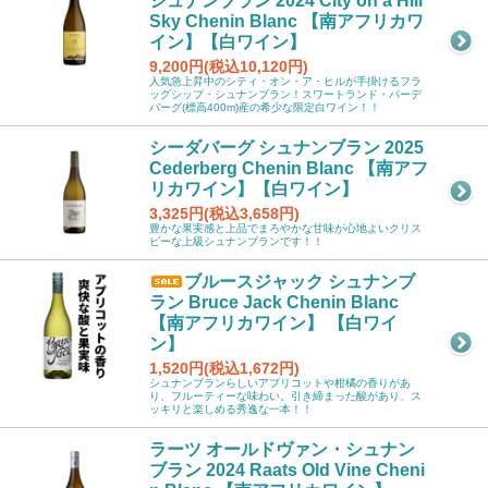
シュナンブラン 2024 City on a Hill
Sky Chenin Blanc 【南アフリカワ
イン】【白ワイン】
9,200円(税込10,120円)
人気急上昇中のシティ・オン・ア・ヒルが手掛けるフラ
ッグシップ・シュナンブラン！スワートランド・パーデ
バーグ(標高400m)産の希少な限定白ワイン！！
シーダバーグ シュナンブラン 2025
Cederberg Chenin Blanc 【南アフ
リカワイン】【白ワイン】
3,325円(税込3,658円)
豊かな果実感と上品でまろやかな甘味が心地よいクリス
ピーな上級シュナンブランです！！
ブルースジャック シュナンブ
ラン Bruce Jack Chenin Blanc
【南アフリカワイン】 【白ワイ
ン】
1,520円(税込1,672円)
シュナンブランらしいアプリコットや柑橘の香りがあ
り、フルーティーな味わい。引き締まった酸があり、ス
ッキリと楽しめる秀逸な一本！！
ラーツ オールドヴァン・シュナン
ブラン 2024 Raats Old Vine Cheni