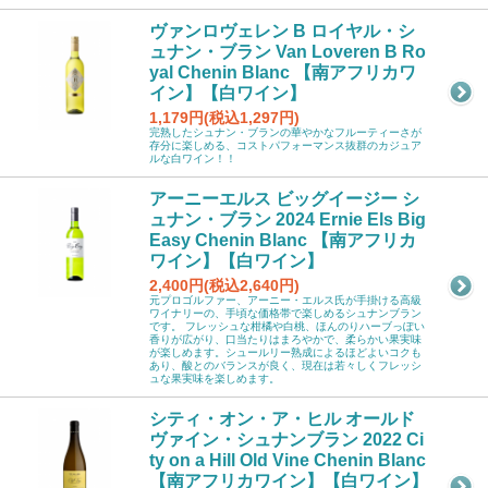
ヴァンロヴェレン B ロイヤル・シ
ュナン・ブラン Van Loveren B Ro
yal Chenin Blanc 【南アフリカワ
イン】【白ワイン】
1,179円(税込1,297円)
完熟したシュナン・ブランの華やかなフルーティーさが
存分に楽しめる、コストパフォーマンス抜群のカジュア
ルな白ワイン！！
アーニーエルス ビッグイージー シ
ュナン・ブラン 2024 Ernie Els Big
Easy Chenin Blanc 【南アフリカ
ワイン】【白ワイン】
2,400円(税込2,640円)
元プロゴルファー、アーニー・エルス氏が手掛ける高級
ワイナリーの、手頃な価格帯で楽しめるシュナンブラン
です。 フレッシュな柑橘や白桃、ほんのりハーブっぽい
香りが広がり、口当たりはまろやかで、柔らかい果実味
が楽しめます。シュールリー熟成によるほどよいコクも
あり、酸とのバランスが良く、現在は若々しくフレッシ
ュな果実味を楽しめます。
シティ・オン・ア・ヒル オールド
ヴァイン・シュナンブラン 2022 Ci
ty on a Hill Old Vine Chenin Blanc
【南アフリカワイン】【白ワイン】