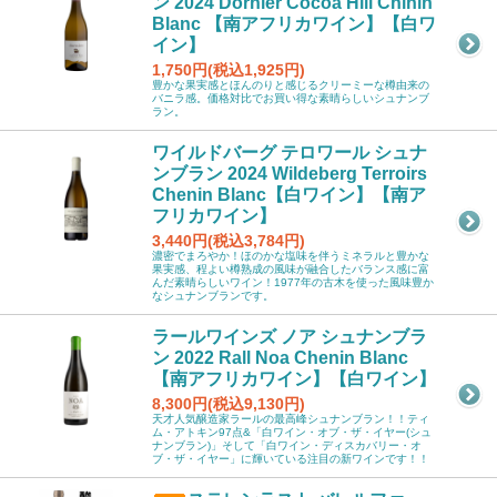
ン 2024 Dornier Cocoa Hill Chinin
Blanc 【南アフリカワイン】【白ワ
イン】
1,750円(税込1,925円)
豊かな果実感とほんのりと感じるクリーミーな樽由来の
バニラ感。価格対比でお買い得な素晴らしいシュナンブ
ラン。
ワイルドバーグ テロワール シュナ
ンブラン 2024 Wildeberg Terroirs
Chenin Blanc【白ワイン】【南ア
フリカワイン】
3,440円(税込3,784円)
濃密でまろやか！ほのかな塩味を伴うミネラルと豊かな
果実感、程よい樽熟成の風味が融合したバランス感に富
んだ素晴らしいワイン！1977年の古木を使った風味豊か
なシュナンブランです。
ラールワインズ ノア シュナンブラ
ン 2022 Rall Noa Chenin Blanc
【南アフリカワイン】【白ワイン】
8,300円(税込9,130円)
天才人気醸造家ラールの最高峰シュナンブラン！！ティ
ム・アトキン97点&「白ワイン・オブ・ザ・イヤー(シュ
ナンブラン)」そして「白ワイン・ディスカバリー・オ
ブ・ザ・イヤー」に輝いている注目の新ワインです！！