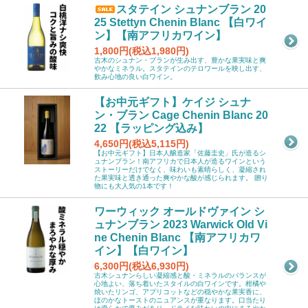
スタテイン シュナンブラン 20
25 Stettyn Chenin Blanc 【白ワイ
ン】【南アフリカワイン】
1,800円(税込1,980円)
古木のシュナン・ブランが生み出す、豊かな果実味と爽
やかなミネラル。スタテインのテロワールを映し出す、
飲み心地の良い白ワイン。
【お中元ギフト】ケイジ シュナ
ン・ブラン Cage Chenin Blanc 20
22 【ラッピング込み】
4,650円(税込5,115円)
【お中元ギフト】日本人醸造家「佐藤圭史」氏が造るシ
ュナンブラン！南アフリカで日本人が造るワインという
ストーリーだけでなく、味わいも素晴らしく、凝縮され
た果実味と透き通った爽やかな酸が感じられます。 贈り
物にも大人気の1本です！
ワーウィック オールドヴァイン シ
ュナンブラン 2023 Warwick Old Vi
ne Chenin Blanc 【南アフリカワ
イン】【白ワイン】
6,300円(税込6,930円)
古木シュナンらしい凝縮感と酸・ミネラルのバランスが
心地よい、落ち着いたスタイルの白ワインです。柑橘や
焼いたリンゴ、アプリコットなどの穏やかな果実香に、
ほのかなトーストのニュアンスが重なります。口当たり