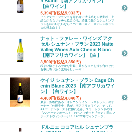
n Blanc 【南アフリカワイン】
【白ワイン】
5,394円(税込5,933円)
ピュアでラ・フランスを思わせる清涼感ある果実感、上
品ながらもリッチな飲み心地。綺麗で豊かなシュナンブ
ランを味わいたいならこの一本！南ア・ステレンボッシ
ュの極上白！！
ナット・ファレー・ワインズ アク
セル シュナン・ブラン 2023 Natte
Valleij Wines Axle Chenin Blanc
【南アフリカワイン】【白】
3,500円(税込3,850円)
程よい酸とまろやかな甘味、豊かなコクを持ち合わせた
食事に寄り添う素晴らしい一本！
ケイジ シュナン・ブラン Cage Ch
enin Blanc 2023 【南アフリカワイ
ン】【白ワイン】
4,400円(税込4,840円)
東京・渋谷にある「オレゴンワイン・レストラン」のオ
ーナー「佐藤圭史」氏が、南アフリカワイン、そして、
AAバーデンホーストに惚れ込み、スワートランドの雄
「AAバーデンホースト」のもとで造った「圭史」氏のフ
ァーストヴィンテージ！！2022年ヴィンテージ。
ドルニエ ココアヒル シュナンブラ