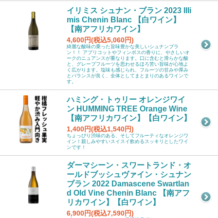
イリミス シュナン・ブラン 2023 Illi
mis Chenin Blanc 【白ワイン】
【南アフリカワイン】
4,600円(税込5,060円)
綺麗な酸味の乗った旨味豊かな美しいシュナンブラ
ン！！ アプリコットやフィンボスの香りに、やさしいオ
ークのニュアンスが重なります。口に含むと滑らかな酸
と、グレープフルーツを思わせるほろ苦い旨味が心地よ
く広がります。塩味も感じられ、フルーツの甘みや厚み
とバランスが良く、全体としてまとまりのあるワインで
す。
ハミング・トゥリー オレンジワイ
ン HUMMING TREE Orange Wine
【南アフリカワイン】【白ワイン】
1,400円(税込1,540円)
ちょっぴり渋味のある、そしてフルーティなオレンジワ
イン！親しみやすいスイスイ飲めるスッキリとしたワイ
ンです！
ダーマシーン・スワートランド・オ
ールドブッシュヴァイン・シュナン
ブラン 2022 Damascene Swartlan
d Old Vine Chenin Blanc 【南アフ
リカワイン】【白ワイン】
6,900円(税込7,590円)