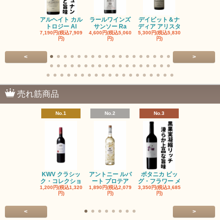
アルヘイト カル
ラールワインズ
デイビット＆ナ
デイビット
トロジー Al
サンソー Ra
ディア アリスタ
ディア エル
7,190円(税込7,909
4,600円(税込5,060
5,300円(税込5,830
5,300円(税込5
円)
円)
円)
円)
<
>
売れ筋商品
No.1
No.2
No.3
No.4
KWV クラシッ
アントニー ルパ
ボタニカ ビッ
ブーケンハ
ク・コレクショ
ート プロテア
グ・フラワー メ
クルーフ ポ
1,200円(税込1,320
1,890円(税込2,079
3,350円(税込3,685
1,560円(税込1
円)
円)
円)
円)
<
>