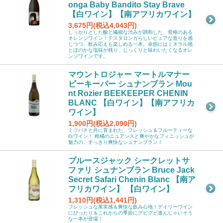
onga Baby Bandito Stay Brave
【白ワイン】【南アフリカワイン】
3,675円(税込4,043円)
しっかりとした酸と繊細な渋みが調和した、骨格のある
オレンジワイン！テスタロンガらしいピュアな造りを感
じつつ、飲み応えも楽しめる一本。余韻にはミネラル感
とほのかな塩味が残り、じっくりと味わいたくなるオレ
ンジワインです。
マウントロジャー マートルマナー
ビーキーパー シュナンブラン Mou
nt Rozier BEEKEEPER CHENIN
BLANC 【白ワイン】【南アフリカ
ワイン】
1,900円(税込2,090円)
ミツバチと共に育まれた、フレッシュ＆フルーティーな
白ワイン！ 柑橘のニュアンスと爽やかなフィニッシュが
魅力の、すっきり爽快なシュナンブラン！
ブルースジャック シークレットサ
ファリ シュナンブラン Bruce Jack
Secret Safari Chenin Blanc 【南ア
フリカワイン】 【白ワイン】
1,310円(税込1,441円)
フレッシュな果実感＆爽快な飲み心地！デイリーワイン
にぴったり＆これからの季節にグビグビ進んじゃいそう
な一本が登場！