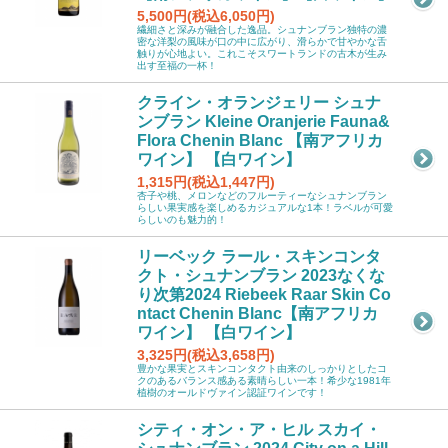
5,500円(税込6,050円)
繊細さと深みが融合した逸品。シュナンブラン独特の濃
密な洋梨の風味が口の中に広がり、滑らかで甘やかな舌
触りが心地よい。これこそスワートランドの古木が生み
出す至福の一杯！
クライン・オランジェリー シュナ
ンブラン Kleine Oranjerie Fauna&
Flora Chenin Blanc 【南アフリカ
ワイン】 【白ワイン】
1,315円(税込1,447円)
杏子や桃、メロンなどのフルーティーなシュナンブラン
らしい果実感を楽しめるカジュアルな1本！ラベルが可愛
らしいのも魅力的！
リーベック ラール・スキンコンタ
クト・シュナンブラン 2023なくな
り次第2024 Riebeek Raar Skin Co
ntact Chenin Blanc【南アフリカ
ワイン】 【白ワイン】
3,325円(税込3,658円)
豊かな果実とスキンコンタクト由来のしっかりとしたコ
クのあるバランス感ある素晴らしい一本！希少な1981年
植樹のオールドヴァイン認証ワインです！
シティ・オン・ア・ヒル スカイ・