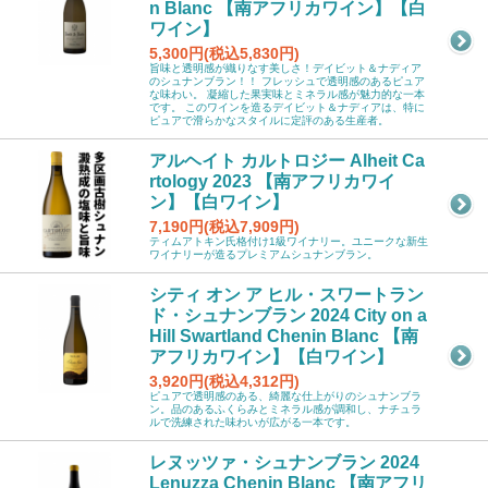
n Blanc 【南アフリカワイン】【白
ワイン】
5,300円(税込5,830円)
旨味と透明感が織りなす美しさ！デイビット＆ナディア
のシュナンブラン！！ フレッシュで透明感のあるピュア
な味わい。 凝縮した果実味とミネラル感が魅力的な一本
です。 このワインを造るデイビット＆ナディアは、特に
ピュアで滑らかなスタイルに定評のある生産者。
アルヘイト カルトロジー Alheit Ca
rtology 2023 【南アフリカワイ
ン】【白ワイン】
7,190円(税込7,909円)
ティムアトキン氏格付け1級ワイナリー。ユニークな新生
ワイナリーが造るプレミアムシュナンブラン。
シティ オン ア ヒル・スワートラン
ド・シュナンブラン 2024 City on a
Hill Swartland Chenin Blanc 【南
アフリカワイン】【白ワイン】
3,920円(税込4,312円)
ピュアで透明感のある、綺麗な仕上がりのシュナンブラ
ン。品のあるふくらみとミネラル感が調和し、ナチュラ
ルで洗練された味わいが広がる一本です。
レヌッツァ・シュナンブラン 2024
Lenuzza Chenin Blanc 【南アフリ