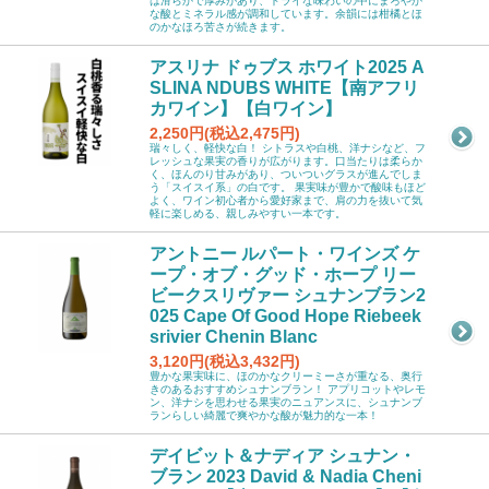
は滑らかで厚みがあり、ドライな味わいの中にまろやか
な酸とミネラル感が調和しています。余韻には柑橘とほ
のかなほろ苦さが続きます。
アスリナ ドゥブス ホワイト2025 A
SLINA NDUBS WHITE【南アフリ
カワイン】【白ワイン】
2,250円(税込2,475円)
瑞々しく、軽快な白！ シトラスや白桃、洋ナシなど、フ
レッシュな果実の香りが広がります。口当たりは柔らか
く、ほんのり甘みがあり、ついついグラスが進んでしま
う「スイスイ系」の白です。 果実味が豊かで酸味もほど
よく、ワイン初心者から愛好家まで、肩の力を抜いて気
軽に楽しめる、親しみやすい一本です。
アントニー ルパート・ワインズ ケ
ープ・オブ・グッド・ホープ リー
ビークスリヴァー シュナンブラン2
025 Cape Of Good Hope Riebeek
srivier Chenin Blanc
3,120円(税込3,432円)
豊かな果実味に、ほのかなクリーミーさが重なる、奥行
きのあるおすすめシュナンブラン！ アプリコットやレモ
ン、洋ナシを思わせる果実のニュアンスに、シュナンブ
ランらしい綺麗で爽やかな酸が魅力的な一本！
デイビット＆ナディア シュナン・
ブラン 2023 David & Nadia Cheni