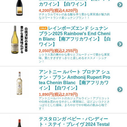
カワイン】【白ワイン】
4,200円(税込4,620円)
ナチュラルでキレのある酸を伴う豊かな果実感が魅力的
なスワートランド産シュナンブラン！！
レインボーズエンド シュナン
ブラン2025 Rainbow's End Cheni
n Blanc 【南アフリカワイン】【白
ワイン】
2,050円(税込2,255円)
シトラス系の爽やかな香りとフルーティーで豊かな果実
味。重たすぎずすっきりと楽しめるオススメ・シュナ
ン！
アントニー ルパート プロテア シュ
ナン・ブラン Anthonij Rupert Pro
tea Chenin Blanc 【南アフリカワ
イン】【白ワイン】
1,890円(税込2,079円)
アントニールパートのカジュアルライン！アプリコット
や白桃を思わせるやさしい果実味に、ほどよいコクとさ
っぱりとした後味。まろやかでやや軽めの飲み心地で
す！
テスタロンガ ベビー・バンディー
ト・ステイ・ブレイヴ 2024 Testal