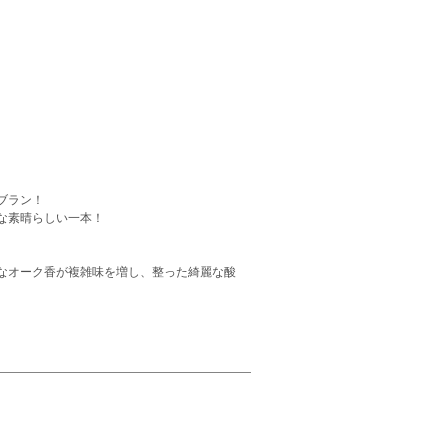
ブラン！
な素晴らしい一本！
なオーク香が複雑味を増し、整った綺麗な酸