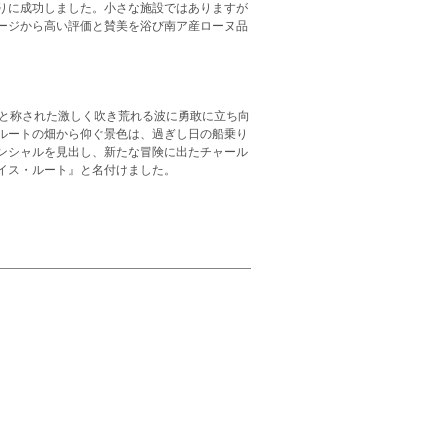
りに成功しました。小さな施設ではありますが
ージから高い評価と賛美を浴び南ア産ローヌ品
」と称された激しく吹き荒れる波に勇敢に立ち向
ルートの畑から仰ぐ景色は、過ぎし日の船乗り
ンシャルを見出し、新たな冒険に出たチャール
イス・ルート』と名付けました。