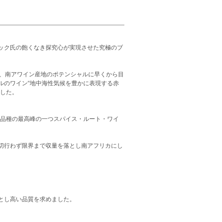
ック氏の飽くなき探究心が実現させた究極のブ
に、南アワイン産地のポテンシャルに早くから目
ルのワイン“地中海性気候を豊かに表現する赤
ました。
ヌ品種の最高峰の一つスパイス・ルート・ワイ
切行わず限界まで収量を落とし南アフリカにし
とし高い品質を求めました。