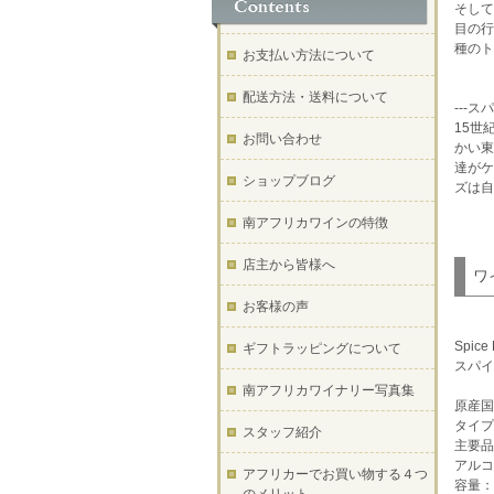
そして
目の行
種のト
お支払い方法について
配送方法・送料について
---
15世
お問い合わせ
かい東
達がケ
ショップブログ
ズは自
南アフリカワインの特徴
店主から皆様へ
ワ
お客様の声
Spice 
ギフトラッピングについて
スパイ
南アフリカワイナリー写真集
原産国
タイプ
スタッフ紹介
主要品
アルコ
アフリカーでお買い物する４つ
容量：7