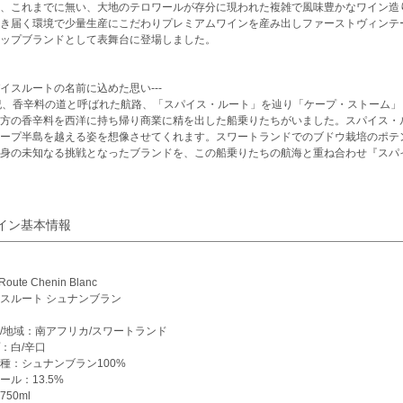
、これまでに無い、大地のテロワールが存分に現われた複雑で風味豊かなワイン造
き届く環境で少量生産にこだわりプレミアムワインを産み出しファーストヴィンテ
ップブランドとして表舞台に登場しました。
スパイスルートの名前に込めた思い---
紀、香辛料の道と呼ばれた航路、「スパイス・ルート」を辿り「ケープ・ストーム
方の香辛料を西洋に持ち帰り商業に精を出した船乗りたちがいました。スパイス・
ープ半島を越える姿を想像させてくれます。スワートランドでのブドウ栽培のポテ
身の未知なる挑戦となったブランドを、この船乗りたちの航海と重ね合わせ『スパ
イン基本情報
Route Chenin Blanc
スルート シュナンブラン
/地域：南アフリカ/スワートランド
：白/辛口
種：シュナンブラン100%
ール：13.5%
50ml