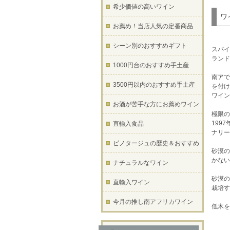
希少価値の高いワイン
ワ
お薦め！当店人気の定番商品
シーン別のおすすめギフト
スパイ
ランド
1000円台のおすすめ手土産
南アで
3500円以内のおすすめ手土産
を付け
ワイン
お酒が苦手な方にお薦めワイン
極限の
199
直輸入食品
ナリー
ピノタージュの歴史＆おすすめ
砂漠の
かない
ナチュラルなワイン
砂漠の
直輸入ワイン
栽培す
今月の推し南アフリカワイン
低木を