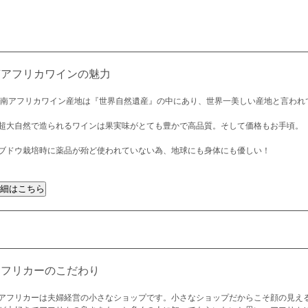
南アフリカワインの魅力
 南アフリカワイン産地は『世界自然遺産』の中にあり、世界一美しい産地と言われ
超大自然で造られるワインは果実味がとても豊かで高品質。そして価格もお手頃。
ブドウ栽培時に薬品が殆ど使われていない為、地球にも身体にも優しい！
アフリカーのこだわり
アフリカーは夫婦経営の小さなショップです。小さなショップだからこそ顔の見え