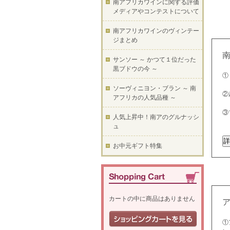
南アフリカワインに関する評価
メディアやコンテストについて
南アフリカワインのヴィンテー
ジまとめ
サンソー ～ かつて１位だった
黒ブドウの今 ～
①
ソーヴィニヨン・ブラン ～ 南
②
アフリカの人気品種 ～
③
人気上昇中！南アのグルナッシ
ュ
お中元ギフト特集
カートの中に商品はありません
①