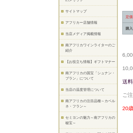
のメリット
サイトマップ
定価
アフリカー店舗情報
購入
当店メディア掲載情報
南アフリカワインライターのご
紹介
6,
【お役立ち情報】ギフトマナー
10
南アフリカの国宝「シュナン・
ブラン」について
送料
当店の温度管理について
ご注
南アフリカの注目品種～カベル
ネ・フラン～
20
セミヨンの魅力～南アフリカの
秘宝～