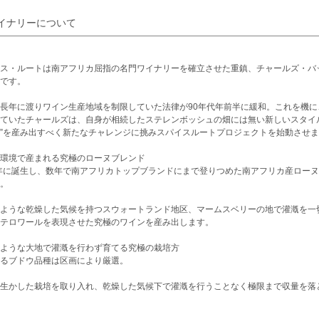
イナリーについて
ス・ルートは南アフリカ屈指の名門ワイナリーを確立させた重鎮、チャールズ・バ
です。
長年に渡りワイン生産地域を制限していた法律が90年代年前半に緩和。これを機
ていたチャールズは、自身が相続したステレンボッシュの畑には無い新しいスタイ
”を産み出すべく新たなチャレンジに挑みスパイスルートプロジェクトを始動させ
環境で産まれる究極のローヌブレンド
7年に誕生し、数年で南アフリカトップブランドにまで登りつめた南アフリカ産ロー
。
ような乾燥した気候を持つスウォートランド地区、マームスベリーの地で灌漑を一
テロワールを表現させた究極のワインを産み出します。
ような大地で灌漑を行わず育てる究極の栽培方
るブドウ品種は区画により厳選。
生かした栽培を取り入れ、乾燥した気候下で灌漑を行うことなく極限まで収量を落