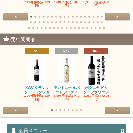
7,190円(税込7,909
4,600円(税込5,060
5,300円(税込5,830
5,300円(税込5
円)
円)
円)
円)
<
>
売れ筋商品
No.1
No.2
No.3
No.4
KWV クラシッ
アントニー ルパ
ボタニカ ビッ
ブーケンハ
ク・コレクショ
ート プロテア
グ・フラワー メ
クルーフ ポ
1,200円(税込1,320
1,890円(税込2,079
3,350円(税込3,685
1,560円(税込1
円)
円)
円)
円)
<
>
会員メニュー