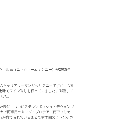
ァル氏（ニックネーム：ジニー）が2008年
会のキャリアウーマンだったジニーですが、会社
趣味でワイン造りを行っていました。退職して
ました。
に行った際に、ついにステレンボッシュ・デヴォンヴ
リカで商業用のキング・プロテア（南アフリカ
花が育てられているまるで樹木園のようなその