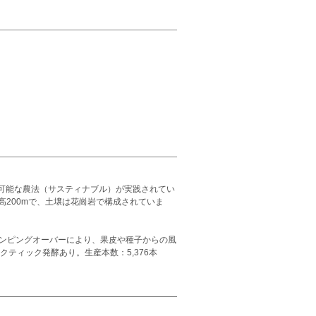
可能な農法（サスティナブル）が実践されてい
高200mで、土壌は花崗岩で構成されていま
ポンピングオーバーにより、果皮や種子からの風
ティック発酵あり。生産本数：5,376本