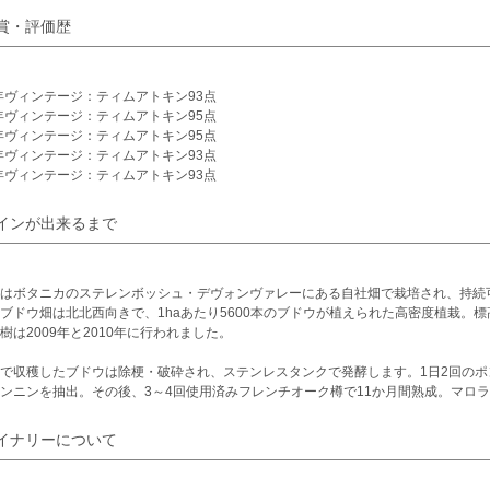
賞・評価歴
3年ヴィンテージ：ティムアトキン93点
1年ヴィンテージ：ティムアトキン95点
0年ヴィンテージ：ティムアトキン95点
6年ヴィンテージ：ティムアトキン93点
5年ヴィンテージ：ティムアトキン93点
インが出来るまで
はボタニカのステレンボッシュ・デヴォンヴァレーにある自社畑で栽培され、持続
ブドウ畑は北北西向きで、1haあたり5600本のブドウが植えられた高密度植栽。標
樹は2009年と2010年に行われました。
で収穫したブドウは除梗・破砕され、ステンレスタンクで発酵します。1日2回の
ンニンを抽出。その後、3～4回使用済みフレンチオーク樽で11か月間熟成。マロラク
イナリーについて