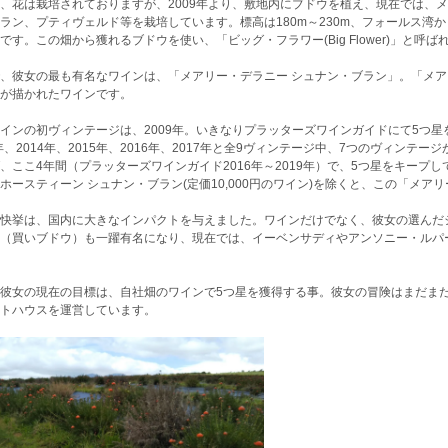
、花は栽培されておりますが、2009年より、敷地内にブドウを植え、現在では、
ラン、プティヴェルド等を栽培しています。標高は180m～230m、フォールス湾
です。この畑から獲れるブドウを使い、「ビッグ・フラワー(Big Flower)」と
、彼女の最も有名なワインは、「メアリー・デラニー シュナン・ブラン」。「メ
が描かれたワインです。
インの初ヴィンテージは、2009年。いきなりプラッターズワインガイドにて5つ星
2年、2014年、2015年、2016年、2017年と全9ヴィンテージ中、7つのヴィンテ
、ここ4年間（プラッターズワインガイド2016年～2019年）で、5つ星をキープ
ホースティーン シュナン・ブラン(定価10,000円のワイン)を除くと、この「メア
快挙は、国内に大きなインパクトを与えました。ワインだけでなく、彼女の選んだ
（買いブドウ）も一躍有名になり、現在では、イーベンサディやアンソニー・ルパ
彼女の現在の目標は、自社畑のワインで5つ星を獲得する事。彼女の冒険はまだま
トハウスを運営しています。