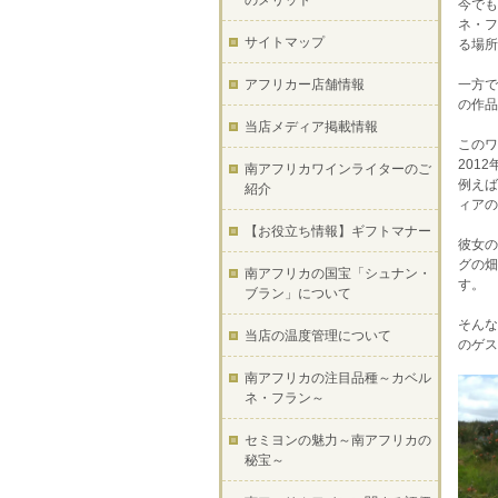
のメリット
今でも
ネ・フ
サイトマップ
る場所
アフリカー店舗情報
一方で
の作品
当店メディア掲載情報
このワ
201
南アフリカワインライターのご
例えば
紹介
ィアの
【お役立ち情報】ギフトマナー
彼女の
グの畑
南アフリカの国宝「シュナン・
す。
ブラン」について
そんな
当店の温度管理について
のゲス
南アフリカの注目品種～カベル
ネ・フラン～
セミヨンの魅力～南アフリカの
秘宝～