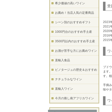
希少価値の高いワイン
受
お薦め！当店人気の定番商品
202
シーン別のおすすめギフト
202
202
1000円台のおすすめ手土産
201
201
3500円以内のおすすめ手土産
お酒が苦手な方にお薦めワイン
ワ
直輸入食品
ブドウ
ピノタージュの歴史＆おすすめ
ます。
す。植
ナチュラルなワイン
手摘み
直輸入ワイン
味やタ
今月の推し南アフリカワイン
ワ