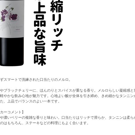
ずスマートで洗練された口当たりのメルロ。
やブラックチェリーに、ほんのりとスパイスが重なる香り。メルロらしい凝縮感と
軽やかな飲み心地が魅力です。心地よい酸が全体を引き締め、きめ細かなタンニン
た、上品でバランスのよい一本です。
カーコメント】
や濃いベリーの複雑な香りと味わい。口当たりはリッチで滑らか、タンニンは柔ら
のはもちろん、ステーキなどの料理にもよく合います。