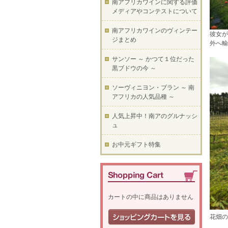
南アフリカワインに関する評価
メディアやコンテストについて
南アフリカワインのヴィンテー
彼女が
ジまとめ
外へ
サンソー ～ かつて１位だった
黒ブドウの今 ～
ソーヴィニヨン・ブラン ～ 南
アフリカの人気品種 ～
人気上昇中！南アのグルナッシ
ュ
お中元ギフト特集
カートの中に商品はありません
花畑の