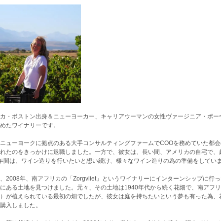
カ・ボストン出身＆ニューヨーカー、キャリアウーマンの女性ヴァージニア・ポーヴ
めたワイナリーです。
ニューヨークに拠点のある大手コンサルティングファームでCOOを務めていた都
れたのをきっかけに退職しました。一方で、彼女は、長い間、アメリカの自宅で、
年間は、ワイン造りを行いたいと想い続け、様々なワイン造りの為の準備をしてい
、2008年、南アフリカの「Zorgvliet」というワイナリーにインターンシップ
にある土地を見つけました。元々、その土地は1940年代から続く花畑で、南アフ
）が植えられている最初の畑でしたが、彼女は庭を持ちたいという夢も有った為、
購入しました。