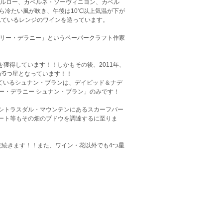
メルロー、カベルネ・ソーヴィニヨン、カベル
から冷たい風が吹き、午後は10℃以上気温が下が
呼ばれているレンジのワインを造っています。
アリー・デラニー」というペーパークラフト作家
を獲得しています！！しかもその後、2011年、
ージが5つ星となっています！！
しているシュナン・ブランは、デイビッド＆ナデ
リー・デラニー シュナン・ブラン」のみです！
シトラスダル・マウンテンにあるスカーフバー
ート等もその畑のブドウを調達するに至りま
だ続きます！！また、ワイン・花以外でも4つ星