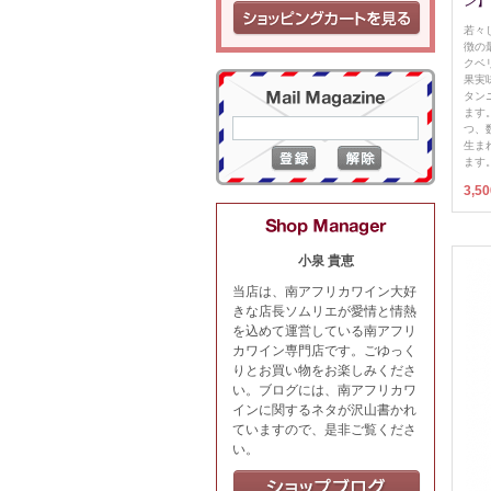
ン】
若々
徴の
クベ
果実
タン
ます
つ、
生ま
ます
3,5
小泉 貴恵
当店は、南アフリカワイン大好
きな店長ソムリエが愛情と情熱
を込めて運営している南アフリ
カワイン専門店です。ごゆっく
りとお買い物をお楽しみくださ
い。ブログには、南アフリカワ
インに関するネタが沢山書かれ
ていますので、是非ご覧くださ
い。