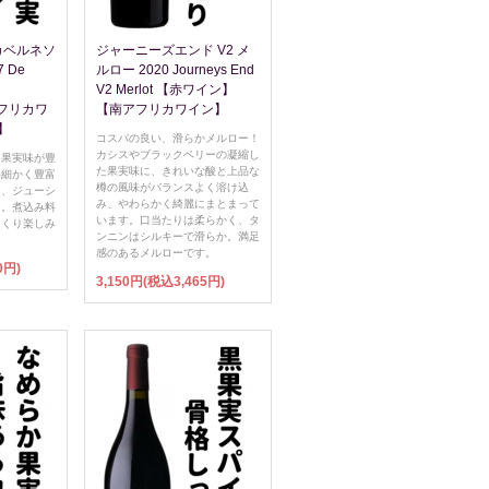
カベルネソ
ジャーニーズエンド V2 メ
 De
ルロー 2020 Journeys End
V2 Merlot 【赤ワイン】
アフリカワ
【南アフリカワイン】
】
コスパの良い、滑らかメルロー！
カシスやブラックベリーの凝縮し
た果実味が豊
た果実味に、きれいな酸と上品な
め細かく豊富
樽の風味がバランスよく溶け込
く、ジューシ
み、やわらかく綺麗にまとまって
え。煮込み料
います。口当たりは柔らかく、タ
っくり楽しみ
ンニンはシルキーで滑らか。満足
感のあるメルローです。
0円)
3,150円(税込3,465円)