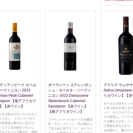
ディアンピーク カベル
ダーマシーン ステレンボッ
アスリナ ウムササネ
ーヴィニヨン 2023
シュ・カベルネ・ソーヴィ
Aslina Umsasa
dian Peak Cabernet
ニヨン 2022 Damascene
リカワイン】【赤
uvignon 【南アフリカワ
Stellenbosch Cabernet
カベルネ主体のしっ
】【赤ワイン】
Sauvignon 【赤ワイン】
と落ち着きを感じる
【南アフリカワイン】
ンド。カシスやブラ
すぎず飲みやすいカベルネソ
どの果実に、スパイ
ィニヨン。 ラズベリーやプ
ブーケンハーツクルーフの元醸造
スが重なります。 し
の果実味が華やかに広がり、
長「ヤン・スミット」氏が独立し
た骨格を持ちながら
いコクときめ細かいタンニ
て造られた新ブランド「ダーマシ
きめ細かく、酸との
フルーティーで軽やか、普段
ーン」が手掛けるエレガントでハ