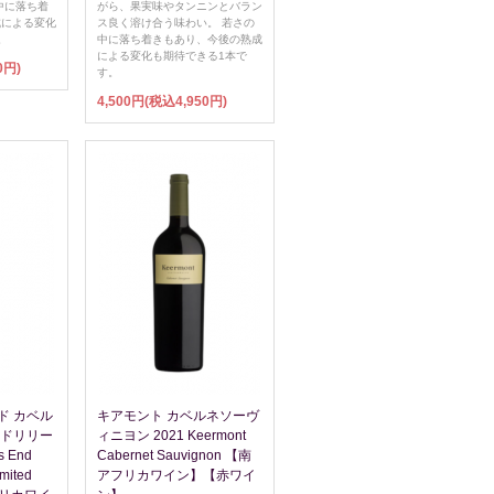
中に落ち着
がら、果実味やタンニンとバラン
成による変化
ス良く溶け合う味わい。 若さの
。
中に落ち着きもあり、今後の熟成
による変化も期待できる1本で
0円)
す。
4,500円(税込4,950円)
ド カベル
キアモント カベルネソーヴ
ッドリリー
ィニヨン 2021 Keermont
s End
Cabernet Sauvignon 【南
mited
アフリカワイン】【赤ワイ