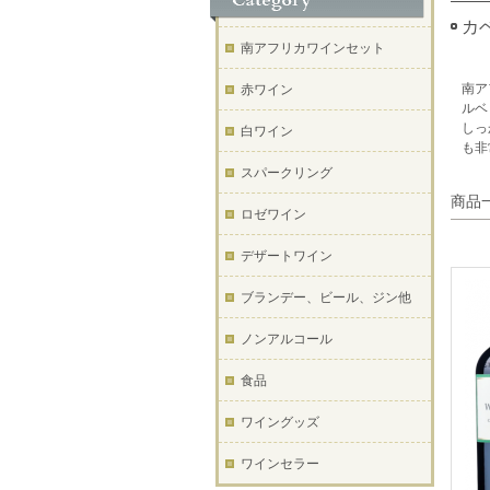
カ
南アフリカワインセット
南ア
赤ワイン
ルベ
しっ
白ワイン
も非
スパークリング
商品
ロゼワイン
デザートワイン
ブランデー、ビール、ジン他
ノンアルコール
食品
ワイングッズ
ワインセラー