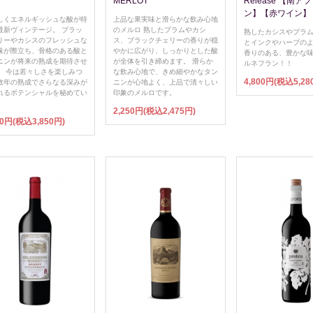
MERLOT
Release 【南
ン】【赤ワイン】
しくエネルギッシュな酸が特
上品な果実味と滑らかな飲み心地
最新ヴィンテージ。 ブラッ
のメルロ 熟したプラムやカシ
熟したカシスやプラ
リーやカシスのフレッシュな
ス、ブラックチェリーの香りが穏
とインクやハーブの
味が際立ち、骨格のある酸と
やかに広がり、しっかりとした酸
香りのある、豊かな
ニンが将来の熟成を期待させ
が全体を引き締めます。 滑らか
ルネフラン！！
。 今は若々しさを楽しみつ
な飲み心地で、きめ細やかなタン
4,800円(税込5,28
数年の熟成でさらなる深みが
ニンが心地よく、上品で清々しい
れるポテンシャルを秘めてい
印象のメルロです。
。
2,250円(税込2,475円)
00円(税込3,850円)