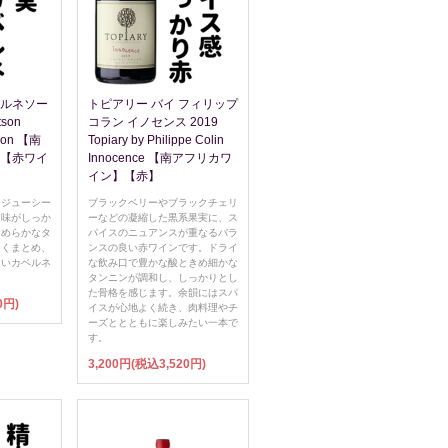
ベルネソー
トピアリー バイ フィリップ
son
コラン イノセンス 2019
gnon 【南
Topiary by Philippe Colin
 【赤ワイ
Innocence 【南アフリカワ
イン】【赤】
、ジューシー
ブラックベリーやブラックチェリ
旨味がしっか
ーなどの凝縮した黒系果実に、ス
なめらかなタ
パイスのニュアンスが重なるバラ
しくまとめ、
ンスの良い赤ワインです。ドライ
良いカベルネ
な飲み口で豊かな酸ときめ細かな
。
タンニンが調和し、しっかりとし
た骨格を感じます。余韻にはスパ
0円)
イスが心地よく続き、肉料理やチ
ーズととともに楽しみたい一本で
す。
3,200円(税込3,520円)