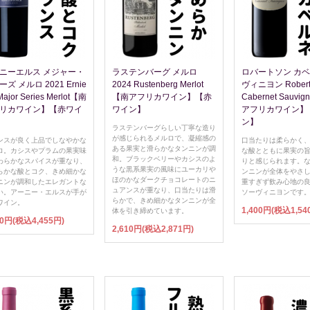
ニーエルス メジャー・
ラステンバーグ メルロ
ロバートソン カ
ズ メルロ 2021 Ernie
2024 Rustenberg Merlot
ヴィニヨン Robert
Major Series Merlot【南
【南アフリカワイン】【赤
Cabernet Sauvi
リカワイン】【赤ワイ
ワイン】
アフリカワイン】
ン】
ラステンバーグらしい丁寧な造り
が感じられるメルロで、凝縮感の
ンスが良く上品でしなやかな
口当たりは柔らかく
ある果実と滑らかなタンニンが調
ロ。カシスやプラムの果実味
な酸とともに果実の
和。ブラックベリーやカシスのよ
わらかなスパイスが重なり、
りと感じられます。
うな黒系果実の風味にユーカリや
らかな酸とコク、きめ細かな
ンニンが全体をやさ
ほのかなダークチョコレートのニ
ニンが調和したエレガントな
重すぎず飲み心地の
ュアンスが重なり、口当たりは滑
い。アーニー・エルスが手が
ソーヴィニヨンです
らかで、きめ細かなタンニンが全
ワイン。
1,400円(税込1,54
体を引き締めています。
50円(税込4,455円)
2,610円(税込2,871円)