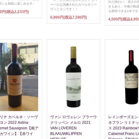
れた味わい。 若さの
卓にも気軽に楽しめます。
ーバルな洗練されたカベルネソー
きもあり、今後の熟
ヴィニヨンです！！
も期待できる1本です
30円(税込2,233円)
6,900円(税込7,590円)
4,500円(税込4,95
リナ カベルネ・ソーヴ
ヴァン ロヴェレン ブラーウ
レインボーズエン
ン 2022 Aslina
クリッペン メルロ 2021
ネフラン リミテ
ernet Sauvignon【南ア
VAN LOVEREN
ス 2023 Rainbow'
カワイン】【赤ワイ
BLAAUWKLIPPEN
Cabernet Franc Li