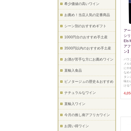
希少価値の高いワイン
お薦め！当店人気の定番商品
シーン別のおすすめギフト
アー
シリー
1000円台のおすすめ手土産
Els 
アフ
3500円以内のおすすめ手土産
ン】
お酒が苦手な方にお薦めワイン
バラ
メル
にや
直輸入食品
なめ
タン
ピノタージュの歴史＆おすすめ
味わ
ける
ナチュラルなワイン
4,0
直輸入ワイン
今月の推し南アフリカワイン
お買い得ワイン