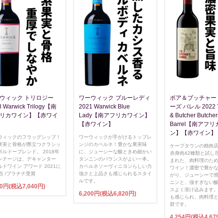
ウィック トリロジー
ワーウィック ブルーレディ
ボア＆ブッチャー
8 Warwick Trilogy【南
2021 Warwick Blue
ーズ バレル 2022 T
リカワイン】【赤ワイ
Lady【南アフリカワイン】
& Butcher Butcher
【赤ワイン】
Barrel【南アフ
ン】【赤ワイン】
ウィックのフラッグシップ！
ワーウィックが手がけるトップレ
果実と骨格が際立つクラシッ
ンジのカベルネ！豊かな果実味
ケープタウンの精肉
ボルドーブレンド。 2018年
に、ジューシーな酸ときめ細かい
赤身肉42種類と試し
ンテージは、デキャンター
タンニンのバランスがよい一本。
まれた、肉料理のた
ドワイン アワード 2021に
カベルネソーヴィニヨンらしい力
ワイン！濃密で豊か
点 /プラチナ受賞
強さと上品さも感じられるスタイ
がり、ジューシーで
ルです。
ニンと、強すぎない
00円(税込7,040円)
スよく溶け込みます
6,200円(税込6,820円)
も感じられ、肉料理
群です。
4,254円(税込4,67