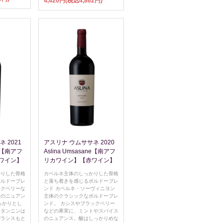
4,420円(税込4,862円)
 2021
アスリナ ウムササネ 2020
ne【南アフ
Aslina Umsasane【南アフ
ワイン】
リカワイン】【赤ワイン】
かりした骨格
カベルネ主体のしっかりした骨格
ボルドーブレ
と落ち着きを感じるボルドーブレ
ックベリーな
ンド カベルネ・ソーヴィニヨン
スのニュアン
主体のクラシックなボルドーブレ
っかりとし
ンド。 カシスやブラックベリー
、タンニンは
などの果実に、ミントやスパイス
バランスもと
のニュアンス。酸はしっかりめな