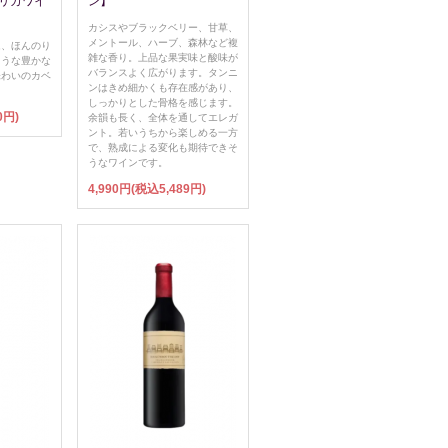
アフリカワイ
ン】
カシスやブラックベリー、甘草、
メントール、ハーブ、森林など複
ム、ほんのり
雑な香り。上品な果実味と酸味が
ような豊かな
バランスよく広がります。タンニ
味わいのカベ
ンはきめ細かくも存在感があり、
しっかりとした骨格を感じます。
0円)
余韻も長く、全体を通してエレガ
ント。若いうちから楽しめる一方
で、熟成による変化も期待できそ
うなワインです。
4,990円(税込5,489円)