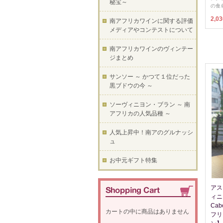
秘宝～
の食
2,0
南アフリカワインに関する評価
メディアやコンテストについて
南アフリカワインのヴィンテー
ジまとめ
サンソー ～ かつて１位だった
黒ブドウの今 ～
ソーヴィニヨン・ブラン ～ 南
アフリカの人気品種 ～
人気上昇中！南アのグルナッシ
ュ
お中元ギフト特集
アス
ィニヨ
Cab
カートの中に商品はありません
フリ