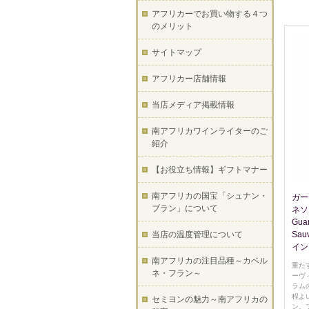
アフリカーでお買い物する４つ
のメリット
サイトマップ
アフリカー店舗情報
当店メディア掲載情報
南アフリカワインライターのご
紹介
【お役立ち情報】ギフトマナー
南アフリカの国宝「シュナン・
ガー
ブラン」について
ネソ
Guar
当店の温度管理について
Sa
イン
南アフリカの注目品種～カベル
重た
ネ・フラン～
ーヴ
ラム
程よ
セミヨンの魅力～南アフリカの
ン。