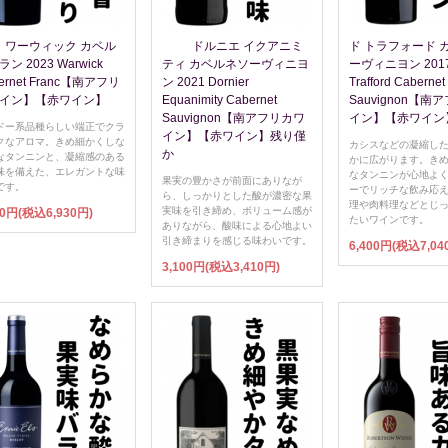
ワーウィック カベル
ドルニエ イクアニミ
ド トラフォード 
ン 2023 Warwick
ティ カベルネソーヴィニヨ
ーヴィニヨン 2017
ernet Franc【南アフリ
ン 2021 Dornier
Trafford Cabernet
イン】【赤ワイン】
Equanimity Cabernet
Sauvignon【南
Sauvignon【南アフリカワ
イン】【赤ワイン
ドー系品種らしい端正でクラ
イン】【赤ワイン】残り僅
クなアロマ。きめ細かくしな
カシスなどの凝縮し
か
なタンニンと、凝縮感のある
かに広がります。き
味を備えた、エレガントな味
なタンニンが心地よ
果実の豊かさが前面にありなが
です。
ーでリッチな飲み応
ら、しっかりとした酸が濃密な果
理や肉料理などとじ
実味を引き締め、ボリューム感が
00円(税込6,930円)
たいワインです。
ありながら、酸味による心地よい
引き締まりを感じる味わいです。
6,400円(税込7,04
3,100円(税込3,410円)