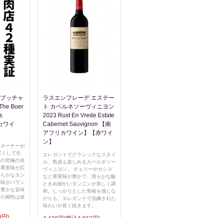
 ブッチャ
ラスエンフレーデ エステー
he Boer
ト カベルネソーヴィニヨン
s
2023 Rust En Vrede Estate
リカワイ
Cabernet Sauvignon 【南
アフリカワイン】【赤ワイ
ン】
店オーナーが
尽くして生
エレガントでクラシックなスタイ
めの究極の赤
ル。熟成も楽しめるカベルネソー
な果実味が広
ヴィニヨン。 チェリーやカシス
滑らかなタン
など果実味が豊かで、滑らかな酸
酸味がバラン
ときめ細かいタンニンが美しく調
。豊かな旨味
和。しっかりとした骨格を感じな
との相性は抜
がらも、エレガントで洗練された
味わいが長く続きます。
9円)