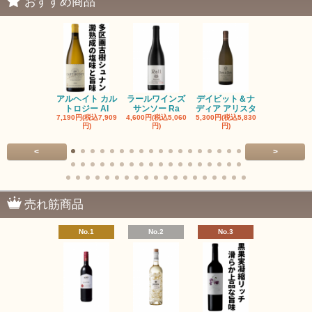
おすすめ商品
アルヘイト カル
ラールワインズ
デイビット＆ナ
デイビット
トロジー Al
サンソー Ra
ディア アリスタ
ディア エル
7,190円(税込7,909
4,600円(税込5,060
5,300円(税込5,830
5,300円(税込5
円)
円)
円)
円)
<
>
売れ筋商品
No.1
No.2
No.3
No.4