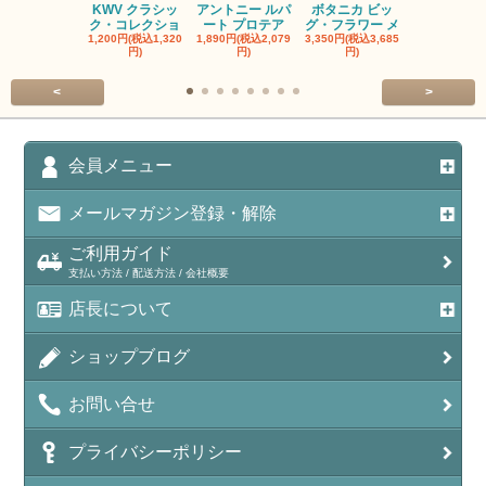
KWV クラシッ
アントニー ルパ
ボタニカ ビッ
ブーケンハ
ク・コレクショ
ート プロテア
グ・フラワー メ
クルーフ ポ
1,200円(税込1,320
1,890円(税込2,079
3,350円(税込3,685
1,560円(税込1
円)
円)
円)
円)
<
>
会員メニュー
メールマガジン登録・解除
ご利用ガイド
支払い方法 / 配送方法 / 会社概要
店長について
ショップブログ
お問い合せ
プライバシーポリシー