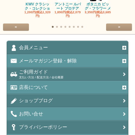
KWV クラシッ
アントニー ルパ
ボタニカ ビッ
ブーケンハ
ク・コレクショ
ート プロテア
グ・フラワー メ
クルーフ ポ
1,200円(税込1,320
1,890円(税込2,079
3,350円(税込3,685
1,560円(税込1
円)
円)
円)
円)
<
>
会員メニュー
メールマガジン登録・解除
ご利用ガイド
支払い方法 / 配送方法 / 会社概要
店長について
ショップブログ
お問い合せ
プライバシーポリシー