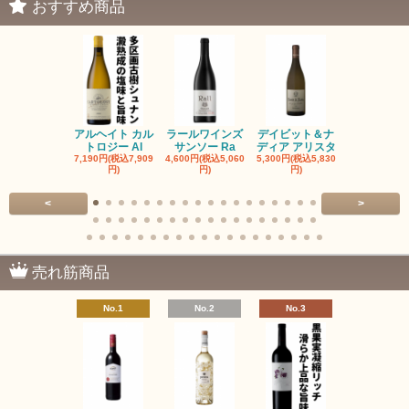
おすすめ商品
アルヘイト カル
ラールワインズ
デイビット＆ナ
デイビット
トロジー Al
サンソー Ra
ディア アリスタ
ディア エル
7,190円(税込7,909
4,600円(税込5,060
5,300円(税込5,830
5,300円(税込5
円)
円)
円)
円)
<
>
売れ筋商品
No.1
No.2
No.3
No.4