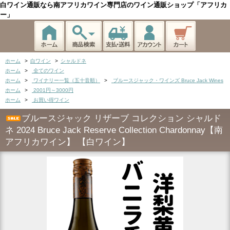
白ワイン通販なら南アフリカワイン専門店のワイン通販ショップ「アフリカ
ー」
ホーム
>
白ワイン
>
シャルドネ
ホーム
>
全てのワイン
ホーム
>
ワイナリー一覧（五十音順）
>
ブルースジャック・ワインズ Bruce Jack Wines
ホーム
>
2001円～3000円
ホーム
>
お買い得ワイン
ブルースジャック リザーブ コレクション シャルド
ネ 2024 Bruce Jack Reserve Collection Chardonnay【南
アフリカワイン】 【白ワイン】