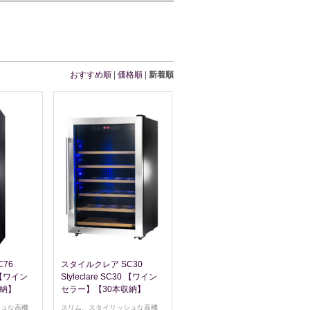
おすすめ順
|
価格順
|
新着順
76
スタイルクレア SC30
6 【ワイン
Styleclare SC30 【ワイン
収納】
セラー】【30本収納】
シュな高機
スリム、スタイリッシュな高機