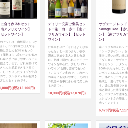
肉に合う赤 3本セット
デイリー充実ご褒美セッ
サヴェージ レッド 
【南アフリカワイン】
トー泡・白・赤ー【南ア
Savage Red 【
【セットワイン】
フリカワイン】【セット
ン】【南アフリカ
ワイン】
ン】
のセットは、肉料理にしっか
合い、BBQや家ごはんでも
仕事終わりに「今日はよく頑張
南アフリカの有名ワイ
軽に楽しめる3本をセレク
ったな」と一息つきたい夜や、
「ケープポイント」を
！価格は少し良いものを飲み
週末に家族や友人と囲む食卓
産者に導いた実力派の
い時に手に取りやすいライン
に。気軽に開けられるデイリー
「ダンカン・サヴェー
揃えています。どれを開けて
ワインを中心に、少しだけ“い
掛けるシラー。ダンカ
きちんと満足できる内容で
いワイン”も織り交ぜてセレク
100%手入れをしてい
。しっかりしたタイプが中心
ト。白ワイン多めで、これから
ンボッシュにある有機
ので、フルボディ系がお好き
の季節にも使いやすく、その日
で、他のシリーズより
方にもおすすめです。
の気分や食事に合わせて楽しめ
熟成し、遅れてリリー
る内容です。
す。彼の真骨頂である
1,000円(税込12,100円)
感と凝縮した果実味が
10,980円(税込12,078円)
る、パワフルで濃厚な
エレガントさの際立つ
赤ワインです！
6,470円(税込7,11