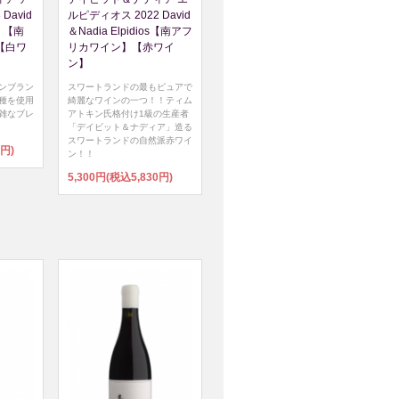
David
ルピディオス 2022 David
os 【南
＆Nadia Elpidios【南アフ
【白ワ
リカワイン】【赤ワイ
ン】
ンブラン
スワートランドの最もピュアで
種を使用
綺麗なワインの一つ！！ティム
雑なブレ
アトキン氏格付け1級の生産者
「デイビット＆ナディア」造る
スワートランドの自然派赤ワイ
0円)
ン！！
5,300円(税込5,830円)