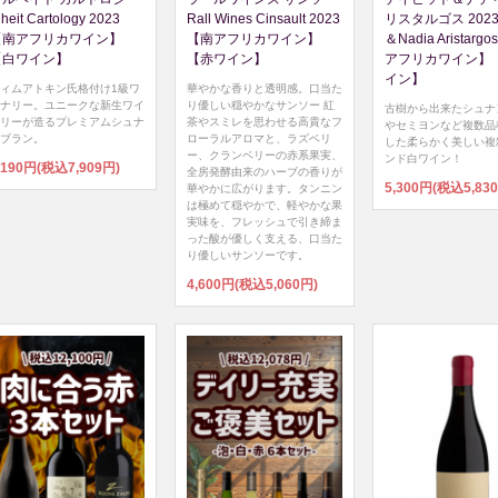
lheit Cartology 2023
Rall Wines Cinsault 2023
リスタルゴス 2023 
【南アフリカワイン】
【南アフリカワイン】
＆Nadia Aristarg
【白ワイン】
【赤ワイン】
アフリカワイン】
イン】
ィムアトキン氏格付け1級ワ
華やかな香りと透明感。口当た
ナリー。ユニークな新生ワイ
り優しい穏やかなサンソー 紅
古樹から出来たシュナ
リーが造るプレミアムシュナ
茶やスミレを思わせる高貴なフ
やセミヨンなど複数品
ブラン。
ローラルアロマと、ラズベリ
した柔らかく美しい複
ー、クランベリーの赤系果実、
ンド白ワイン！
,190円(税込7,909円)
全房発酵由来のハーブの香りが
5,300円(税込5,83
華やかに広がります。タンニン
は極めて穏やかで、軽やかな果
実味を、フレッシュで引き締ま
った酸が優しく支える、口当た
り優しいサンソーです。
4,600円(税込5,060円)