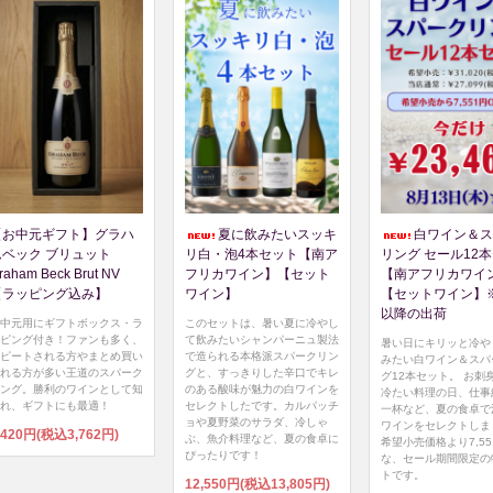
【お中元ギフト】グラハ
夏に飲みたいスッキ
白ワイン＆ス
ムベック ブリュット
リ白・泡4本セット【南ア
リング セール12
raham Beck Brut NV
フリカワイン】【セット
【南アフリカワイ
【ラッピング込み】
ワイン】
【セットワイン】※8
以降の出荷
中元用にギフトボックス・ラ
このセットは、暑い夏に冷やし
ピング付き！ファンも多く、
て飲みたいシャンパーニュ製法
暑い日にキリッと冷や
ピートされる方やまとめ買い
で造られる本格派スパークリン
みたい白ワイン＆スパ
れる方が多い王道のスパーク
グと、すっきりした辛口でキレ
グ12本セット。 お刺
ング。勝利のワインとして知
のある酸味が魅力の白ワインを
冷たい料理の日、仕事
れ、ギフトにも最適！
セレクトしたです。カルパッチ
一杯など、夏の食卓で
ョや夏野菜のサラダ、冷しゃ
ワインをセレクトしま
,420円(税込3,762円)
ぶ、魚介料理など、夏の食卓に
希望小売価格より7,5
ぴったりです！
な、セール期間限定の
トです。
12,550円(税込13,805円)