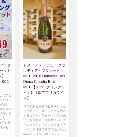
パーク
ドメーヌ デ・デュー クラ
本セット
ウディア・ブリュット
ン】
MCC 2018 Domaine Des
/11
Dieux Cloudia Brut
MCC【スパークリングワ
イン】【南アフリカワイ
して楽し
ン】
ークリン
身の日、
コクのある果実の旨味をしっか
終わりの
りと感じる、南アフリカを代表
活躍する
するコストパフォーマンスの高
した。
い上質な瓶内二次発酵スパーク
51円お得
リングワインです。ヘメル・ア
特別セッ
ンアルド地区で初めて造られた
MCCとして知られています。