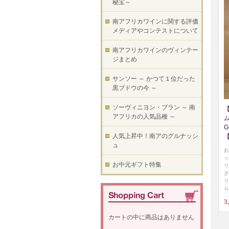
秘宝～
南アフリカワインに関する評価
メディアやコンテストについて
南アフリカワインのヴィンテー
ジまとめ
サンソー ～ かつて１位だった
黒ブドウの今 ～
ソーヴィニヨン・ブラン ～ 南
アフリカの人気品種 ～
G
人気上昇中！南アのグルナッシ
ュ
お
ッ
お中元ギフト特集
リ
さ
リ
ら
3
カートの中に商品はありません