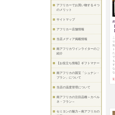
アフリカーでお買い物する４つ
のメリット
サイトマップ
アフリカー店舗情報
こ
当店メディア掲載情報
り
気
南アフリカワインライターのご
ト
た
紹介
で
も
【お役立ち情報】ギフトマナー
す
な
な
南アフリカの国宝「シュナン・
ブラン」について
1
当店の温度管理について
南アフリカの注目品種～カベル
ネ・フラン～
セミヨンの魅力～南アフリカの