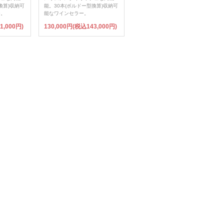
換算)収納可
能。30本(ボルドー型換算)収納可
ー。
能なワインセラー。
1,000円)
130,000円(税込143,000円)