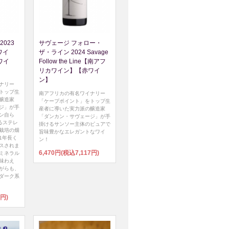
2023
サヴェージ フォロー・
赤ワイ
ザ・ライン 2024 Savage
ワイ
Follow the Line【南アフ
リカワイン】【赤ワイ
ン】
ナリー
トップ生
南アフリカの有名ワイナリー
醸造家
「ケープポイント」をトップ生
ジ」が手
産者に導いた実力派の醸造家
ン自ら
「ダンカン・サヴェージ」が手
るステレ
掛けるサンソー主体のピュアで
栽培の畑
旨味豊かなエレガントなワイ
1年長く
ン！
スされま
6,470円(税込7,117円)
ミネラル
味わえ
がらも、
ダーク系
7円)